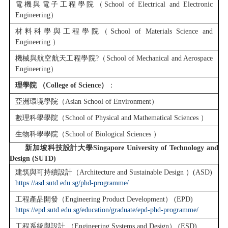
電機與電子工程學院（School of Electrical and Electronic
Engineering）
材料科學與工程學院（School of Materials Science and
Engineering ）
機械與航空航天工程學院?（School of Mechanical and Aerospace
Engineering）
理學院 （College of Science）
：
亞洲環境學院（Asian School of Environment）
數理科學學院（School of Physical and Mathematical Sciences ）
生物科學學院（School of Biological Sciences ）
新加坡科技設計大學Singapore University of Technology and
Design (SUTD)
建筑與可持續設計（Architecture and Sustainable Design ）(ASD)
https://asd.sutd.edu.sg/phd-programme/
工程產品開發（Engineering Product Development） (EPD)
https://epd.sutd.edu.sg/education/graduate/epd-phd-programme/
工程系統與設計 （Engineering Systems and Design） (ESD)