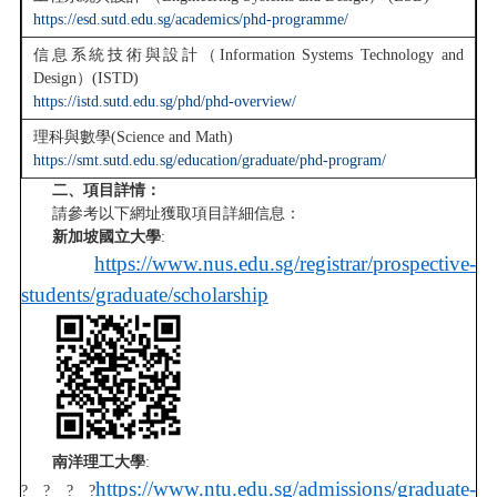
https://esd.sutd.edu.sg/academics/phd-programme/
信息系統技術與設計（Information Systems Technology and
Design）(ISTD)
https://istd.sutd.edu.sg/phd/phd-overview/
理科與數學(Science and Math)
https://smt.sutd.edu.sg/education/graduate/phd-program/
二、項目詳情：
請參考以下網址獲取項目詳細信息：
新加坡國立大學
:
https://www.nus.edu.sg/registrar/prospective-
students/graduate/scholarship
南洋理工大學
:
https://www.ntu.edu.sg/admissions/graduate-
? ? ? ?