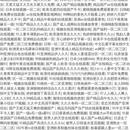
|
|
|
女
又黄又猛又大又长又硬又久免费
成人国产精品视频免费
精品国产aⅴ在线观看麻
|
|
|
|
豆
日本在线视频一区二区
欧美无遮挡在线国产不卡
蜜桃视频免费观看黄片
日韩欧
|
|
|
美免费在线观看
av在线免费看影视网站
99网站的黄色大片能看上的
婷婷六月国产
|
|
|
精品久久不卡
国产成人精品午夜福利在线观看
亚洲av在线观看黄色
日日干夜夜操
|
|
|
麻豆一级
91国产精品久久久成人
国产成人成网站在线播放青青
色呦呦影院视频在
|
|
|
线观看
一区二区三区乱码精品久久
视频在线亚洲视频在线
国产福利一区二区三区
|
|
|
|
在线视频
91人妻丰满熟妇aⅴ无
欧美激情美女久久久
色婷婷狠狠禁久久yy
熟妇人妻
|
|
|
|
在线视频观看
亚洲精品在线第一页
开心婷婷中文字幕一区
欧美不卡在线观看免费
|
|
国产免费二区三区免费播放
日韩一区二区三区精品视频在线
中文乱看字幕在线中文
|
|
|
|
乱码
欧洲美女b毛裸体日韩影院
亚洲午夜成人精品无码色欲
av网页一区二区三区
|
|
|
99亚洲综合色在线观看
91亚洲精品伊人久久
熟女人妻逍遥社区一区二区
玩弄放荡
|
|
|
人妻少妇200系列视频
99热碰碰热精品a中文
日本少妇揉bbbb
男生和女生性行为视
|
|
|
频91
激情午夜在线观看视频
国产成 人欧美 综合在线观看
国产在线精品一区二区动
|
|
|
|
漫
18禁在线视频免费观看
精品国产乱码久久久久久桃色
淫ひかり人妻中文字幕
久
|
|
|
久青青草原精品中文字幕
欧美性插插插插插
污污污污的网站在线看
97成年免费视
|
|
|
|
频免费
区一区二视频在线观看
91在线观看啪啪视频
亚洲自慰久久久自慰喷水网站
|
|
|
日韩第一视频在线观看
91桃色一区二区亚洲熟
日韩免插件一区二区三区
女人BB给
|
|
|
男人操女人视频
亚洲狠狠婷婷综合久久久久图片
免费观看黄色视频啊小穴
亚洲自
|
|
|
拍中文字幕在线
婷婷激情丁香花五月天
欧美偷拍视频一区二区
97人人模人人爽人
|
|
|
|
人少妇
久久久久99精品成人免费
激情自拍视频色悠悠
国产精品高中生久久
中文字
|
|
|
幕小综合 97视频
久久中文高清字幕网
久久久有码一区二区三区
变态另类国产亚洲
|
|
|
综合
国产又粗又猛又爽的视频国产
精品无码国产自产拍在线观看蜜桃
91中文字幕
|
|
|
|
不卡人妻
国产一级a毛一级a看91
日日夜夜精点免费视频
亚洲最大av手机在线
91新
|
|
|
资源国产日韩精品免费视频
新男人的天堂在线观看
成人国产av精品网址
日进去了
|
|
|
啊内射视频
91精品国产高清久久久久久lo
被男人日得逼水直流视频
亚洲熟女一区
|
|
|
二区二区
182午夜tv在线观看
亚洲欧美制服丝袜在线观看
粗暴蹂躏人妻av一区二区