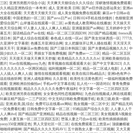
|
|
|
|
三区
亚洲另类图片综合小说
天天爽天天狠综合久久久综合
淫秽激情视频免费观看
|
|
|
久久精品亚洲热综合一本奇米
成人 亚洲 欧美 日韩
国产av巨作路边搭讪美女
亚洲av
|
|
|
大全在线观看
天天透天天狠天天日
成人美女视频免费在线观看
麻豆av十日韩av在
|
|
|
|
线观看
中国老熟妇一区二区
国产avvs日产av
日韩1024手机在线你懂的
色狠狠亚洲
|
|
|
爱综合国产
山岸逢花在线观看一区二区
av黄色成人教育网站在线播放
天天操天天
|
|
|
色天天综合网
97人妻人人澡人人爽人人精品
亚洲最新国产av网站
五月婷婷中文字
|
|
|
|
幕五月
国语精品自产av在线
精品一区二区三区四区99
2021国产精品视频
freesex高
|
|
|
|
清日本
国产成人综合在线观看
春色成人在线一区av
国产美女丝袜诱惑一区
7777久
|
|
|
久亚洲中文字幕密
色播五月亚洲综合网
女人把腿张开让男人捅在线看
天天淫天天
|
|
|
|
操天天干
亚洲麻豆av免费在线
国产三级日本韩国三级
国产夫妻精品视频久久久
中
|
|
|
国少妇久久一区二区
男插女下面免费视频
国产免费av一二三区
精品一区二区五区
|
|
|
六区
天天摸天天做天天爽天天舒服
欧美精品久久久久久久久tv
亚洲欧美偷拍综合
|
|
|
|
图片
91av在线视频porny九色
青草视频在线观看观看大全
国产中文字幕2023
久久
|
|
|
久久久久久久久一区两区精品
福利视频网一区二区
精品一区二区成人电影
人人爽
|
|
|
人人搞人人爽人人搞
激情在线视频观看视频
欧美在线日韩a精品久
亚洲h色有声小
|
|
|
说在线收听网
亚洲人成电影网站 久久影视
欧美性生活黄色图片
一级福利视频免费
|
|
|
|
观看
亚洲欧洲自拍偷拍av
手机av中文字幕在线
乱人伦××××国语对白
青青免费操
|
|
在线视频观看
精品久久久久久久久免费午夜福利
中文字幕一区一二三区四区五区
|
|
|
|
人
欧美亚洲另类在线蜜桃
女女黄色同性恋视频网站
九色自拍视频成人网在线观看
|
|
91麻豆精产国品一二三产区区
中文无码日韩欧免费视频手机
欧美三级,欧美一级精
|
|
|
|
品
亚洲,欧美,国,综合
免费可以在线看a∨网站
熟女视频一区二区中文
国产精品无码
|
|
|
一区免费看红楼
日韩免费中文字幕一区二区
95精品国产综合久久亚
人人妻人人干
|
|
|
人人爽dvd
国产精品国产亚洲精品
精品在线视频一区二区三区
美女视频黄A视频全
|
|
|
|
免费
人妻互换一区二区三区四区五区
堕落人妻之巧合av在线
欧美性插插插插插
|
|
|
yeezy350亚洲限定色
男人天堂社区一区二区
在线免费观看三上悠亚av
顶级嫩模被
|
|
|
啪啪得娇喘呻
国产精品久久久久无码AV1
五十路熟女人妻一区二区视频
又大又黄