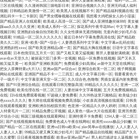
|
|
|
线视频第一区
一区一区二区三区在线观看
掰开人妻腿射满精液
国产福利一区二区
|
|
|
三区在线视频
久久漫画韩国三级电影日本
亚洲综合视频久久久
亚洲无码成人福利
|
|
|
|
视频
日韩精品欧美激情一区二区
欧美黑人在线视频不卡
国产精品福利视频在线
亚
|
|
|
洲乱码卡一卡二卡新区
国产男女嘿咻视频在线观看
我想看大鸡吧操女人的小湿逼
|
|
|
国产精品亚洲人在线观看
欧美成人高清一区二区
国产成人亚洲情趣丝袜888
美女被
|
|
|
躁aaa久久久久久亚洲
欧美成人系列一区二区
探花系列午夜寻花88av
中文字幕人妻
|
|
|
视频日韩
亚洲熟妇自偷自拍另欧美
久久女性裸体无遮挡啪啪
无套内射少妇毛片在
|
|
|
线观看
91精品一区二区久久久久久久
最近日本MV字幕免费高清在线
国产精品欧
|
|
|
|
美久久二区
亚洲+欧美+国产+综合+
人妻诱惑系列中文字幕
中文字幕av乱码在线
|
|
|
亚洲熟妇性xxxx
国产欧美亚洲精品a第一页
国产精品大胸在线播放
日语中文字幕在
|
|
|
|
线观看
日本色情淫乱五月天一区
国产又粗又黄又猛视频
掰开人妻腿射满精液
香蕉
|
|
|
avav在av天堂久久
被操逼穴肛门多男一女视频
精品一区免费在线视频
国产又长又
|
|
|
|
粗又猛又黄一
欧美国产亚洲欧美国产
免费观看少妇高潮a
av新中文天堂在线网址
|
|
|
把女人弄爽特黄a大片3人
亚洲aⅴ国产av综合av
亚洲综合欧美一区二区
桃子网视频
|
|
|
网站在线观看
亚洲国产精品不卡一二三四五
成人中文字幕日韩一区
我要看黄色片
|
|
|
子一级片子
中文字幕亚洲天堂一区二区
久久综合色,色噜噜
男插女逼逼内射免费视
|
|
|
|
频
国产91亚洲综合精品
在线观看日韩完整版高清
69精品久久久久久久
亚洲一二区
|
|
|
免费视频
欧美伦理在线一区二区三区
人妻丝袜中文字幕视频
五月天免费视频精品
|
|
|
|
在线
日b在线免费观看视频
97超碰人妻免费看
久久99热这里只频精品
欧美猛少妇
|
|
|
色xxxx久久久久
鲁大师在线观看视频免费高清版
小欢喜高清视频在线观看
日韩美
|
|
|
在线观看视频黄
亚洲欧洲自拍校园另类
色亚洲一区精品久久伊人婷婷
日韩久久成
|
|
|
人特黄毛片一二区
91精品免费公开视频
成人黄色一级av大片在线观看
亚洲另类图
|
|
|
片综合小说
韩国三级视频在线观看网站
亚洲特黄不卡免费看
1204人妻一区二区三
|
|
|
|
区
国产在线视视频有精品
免费黄色成人午夜在线网站
欧美性xxxxx极品少妇撇
91
|
|
|
国产精品一区二区在线观看
亚洲va日韩va欧美va
jdav简单av在线播放
人人人妻人人
|
|
|
人妻人人人妻
99精品又硬又爽又粗少妇毛片
国产精品极品自拍视频
精品国产久久
|
|
|
|
久久蜜臀
日日夜夜视频免费观看
欧美av亚洲av国产av
男人机巴插进女人逼视频
99