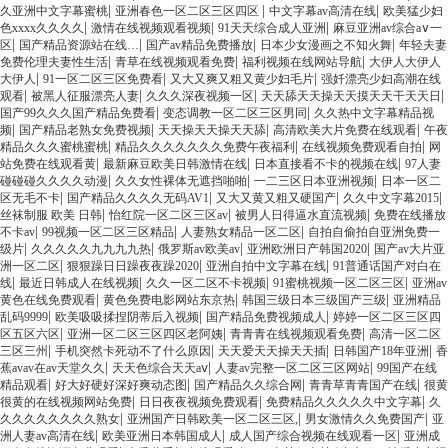
|
|
|
久亚洲中文字幕蜜桃
亚洲春色一区二区三区四区
中文字幕av高清在线
欧美猛少妇
|
|
|
色xxxx久久久久
激情在线视频观看视频
91天天综合成人亚洲
麻豆亚洲av综合a∨一
|
|
|
|
区
国产精品资源站在线…
国产av精品免费播放
日本少女漫画之不知火舞
年轻夫妻
|
|
|
免费伦理夫妻性生活
青草在线视频观看免费
福利视频在线网站导航
大伊人大伊人
|
|
|
大伊人
91一区二区三区免费看
又大又爽又粗又黄少妇毛片
强奷漂亮少妇高潮在线
|
|
|
|
观看
被黑人征服漂亮人妻
久久久深夜视频一区
天天舔天天操天天摸天天干天天日
|
|
国产99久久久国产精品免费看
变态调教一区二区三区男同
久久热中文字幕精品视
|
|
|
|
频
国产精品老熟女免费视频
天天操天天操天天舔
高清欧美大片免费在线观看
午夜
|
|
|
精品久久久蜜桃蜜桃
精品久久久久久久久免费午夜福利
在线视频免费观看自拍
网
|
|
|
站免费在线观看黄
最新麻豆欧美日韩激情在线
日本直接看不卡的视频在线
97人妻
|
|
|
碰碰碰久久久久动漫
久久女性裸体无遮挡啪啪
一二三区日本亚洲视频
日本一区二
|
|
|
|
区无毛不卡
国产精品久久久久无码AV1
又大又黄又粗又硬国产
久久中文字幕2015
|
|
|
丝袜制服 欧美 日韩
怡红院一区二区三区av
被男人日得逼水直流视频
免费在线播放
|
|
|
不卡av
99视频一区二区三区精品
人妻熟女精品一区二区
自拍自偷拍自亚洲免费一
|
|
|
|
级片
久久久久久九九九九热
俄罗斯av欧美av
亚洲欧洲日产韩国2020
国产av大片亚
|
|
|
洲一区二区
狠狠躁日日躁夜夜躁2020
亚洲自拍中文字幕在线
91普通话国产对白在
|
|
|
|
线
最近日韩成人在线视频
久久一区二区不卡视频
91蜜桃视频一区二区三区
亚洲av
|
|
|
黄色在线免费观看
黄色免费电影网站东京热
韩国三级日本三级国产三级
亚洲精品
|
|
|
乱码9999
欧美吸吸揉捏阴蒂后入视频
国产精品免费视频成人
婷婷一区二区三区四
|
|
|
区五区六区
亚洲一区二区三区四区老阿姨
青青青在线视频观看免费
高清一区二区
|
|
|
|
三区三州
手机突然卡死动不了什么原因
天天爱天天操天天插
日韩国产18年亚洲
香
|
|
|
蕉avav在av天堂久久
天天色综合天天aⅴ
人妻av完整一区二区三区网站
99国产在线
|
|
|
|
精品观看
好大好硬好深好爽动态图
国产精品久久综合网
青青草青青国产在线
很黄
|
|
|
很黄的在线视频网站免费
日日夜夜视频免费观看
免费精品久久久久久中文字幕
久
|
|
|
久久久久久久久久熟女
亚洲国产日韩欧美一区二区三区,
男女激情久久免费国产
亚
|
|
|
洲人妻av高清在线
欧美亚洲日本韩国成人
成人国产综合视频在线观看一区
亚洲成