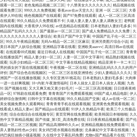
少妇毛茸茸大屁股
色和国产三级伊人网
国产在线播放中文字幕
成人三级视频在线
|
|
|
观看一区二区
老色鬼精品视频二区三区
十八禁美女久久久久久久久
精品视频在线
|
|
|
|
观看免费三区
999久久久免费视频
香蕉avav在av天堂久久
亚洲 一区 二区三区
大香
|
|
|
蕉伊人99在线
桃色视频国产在线观看
国产97免费在线观看
成人一区二区三区高清
|
|
|
在线观看
99久久精品久久免费观看不卡
久碰人妻人妻人妻人妻人调教女王
老鸭窝
|
|
|
|
国内在线视频
大香蕉伊人99在线
av优选精品在线观看
日本老熟妇人妻妇毛多多
91
|
|
|
精品国产乱码久久久久
国产最新av一区二区三区
国产成人免费精品久久久免费
久
|
|
久久久久久久久久久久人妻综合
欧美日产国产中文字幕
中国国产乱子伦一区二区三
|
|
|
|
区
99久久午夜精品视频
无码Av精品一区二区三区麻豆
亚洲另类图片综合小说
欧
|
|
|
美日本国产人妖综合视频
亚洲精品字幕在线看
亚洲欧美aaavvv
高清日韩av在线观
|
|
|
|
看
在线观看69式视频
最近日韩成人在线视频
中国国产乱子伦一区二区三区
青青青
|
|
|
在线播放国产
精品人妻少妇一区二区
人妻一区二区中文字幕91
精品熟妇视频在线
|
|
|
|
观看
玩弄少妇精品一区二区三区
中文字幕在线精品视频站
精品亚洲卡一卡二卡三
|
|
男的插女的下面在线视频观看
午夜视频一区二区在线
亚洲精品乱码久久久久的用户
|
|
|
|
评价
国产综合色在线视频区
一区二区三区在线亚洲情色
少妇人妻精品久久久久
亚
|
|
|
洲国产一区在线播放视频
久久专区亚洲AV桃花岛
日本老熟妇人妻妇毛多多
大肉捧
|
|
|
一进一出好爽视频
18+内射,午夜激情福利
日本人搞女人是日本人搞女人视频
九色
|
|
|
91 国产视频在线
又大又爽又粗又黄少妇毛片
一区二区三区高清视频
日日摸夜夜精
|
|
|
|
品一区
97韩剧在线观看免费
青青青国产片免费观看视频
69国产成人精品电影
伊人
|
|
|
|
婷婷综合激情网
曰韩中文字幕在线视频
99久久精品国产交换
成人av在线一区二区
|
|
|
美女视频免费永久观看网站
青青青青手机在线观看视频
亚洲黄色免费观看视频
在
|
|
|
线看成人精品人妻av
国产精品jizz在线观看
91伊人久热精品午夜
欧美三个人性极品
|
|
|
|
另类
综合在线综合在线视频专区
黄页官网在线免费观看
欧美韩国日本啪啪啪
久久
|
|
|
热中文字幕精品视频
国产传媒_第1页_高清免费在线
日日夜夜精品视频看看
囯产伦
|
|
|
精品一区二区三区视频
国产精品高潮呻吟久久av
亚洲精品视频在线免费观看91
玩
|
|
|
弄人妻熟妇性色av少妇
美女鸡巴喷水视频在线播放
北条麻妃中文字幕在线视频
大
|
|
|
鸡巴疯狂抽插小骚逼视频
久在线中文字幕乱码免费
尤物tv国产精品看片在线
777久