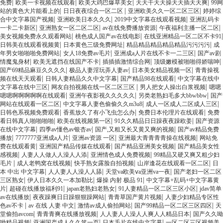
|
|
|
|
免费
欧美一卡视频在线观看
欧美大鸡巴爆草美女
天天干天天操天天插天天爽
99网
|
|
|
站的黄色大片能看上的
日日夜夜综合一区二区
亚洲欧美久久一区二区三区
婷婷综
|
|
|
合中文字幕国产视频
亚洲欧美日本久久久
2019中文字幕在线观看视频
亚洲乱码卡
|
|
|
|
一卡二卡新区
亚洲熟女一区二区二区
av在线免费播放资源
午夜福利主播一区二区
|
|
|
美女视频免费永久观看网站
桃色成人国产av在线电影
在线亚洲精品一区二区不卡91
|
|
|
日韩美在线观看视频黄
日本黄色三级免费网址
精品精品精品精品精品污污污污
成
|
|
|
年男女啪啪啪免费网站
女人18免费av毛片
亚洲成a人片在线不卡一二三区
国产av剧
|
|
|
|
情魔鬼身材
欧美无遮挡在线国产不卡
插插插激情综合网
顶级嫩模被啪啪得娇喘呻
|
|
|
国产69精品麻豆久久久久
极品人妻淫玩弄人妻av
日本美女精品视频一区
青青操视
|
|
|
频在线天天观看
日韩人妻精品久久中文字幕
国产精品98在线观看
中文字幕在线中
|
|
|
文字幕在线中三区
网友自拍视频在线一区二区三区
男人把女人操出白浆视频
嗯嗯
|
|
|
嗯嗯啊啊啊啊啊在线观看
亚洲午夜影视久久久久久
另类老熟妇毛多大bbwbbw
国产
|
|
|
网站在线观看一区二区
中文字幕人妻色偷偷久久m3u8
成人一区成人二区成人三区
|
|
|
日韩色系视频免费观看
香蕉放久了有小飞虫怎么办
免费日本伦理片在线观看
免费
|
|
|
看日韩真人啪啪啪啪
欧美在线视频第一区
91久久精品日日躁夜夜躁欧姜
国产资源
|
|
|
在线中文字幕
四季av懂色av银杏av
国产,又粗又长又黄又爽的视频
国产av精品免费
|
|
|
|
播放
7777777亚洲成a人片
亚洲av资源 一区
亚洲最大青青青青操在线视频
网站免
|
|
|
费在线观看黄
亚洲国产精品传媒在线观看
国产精品亚洲美女视频
国产精品美女性
|
|
|
感视频
人妻人人做人人澡人人添
亚洲情色成人免费视频
99精品又硬又爽又粗少妇
|
|
|
|
毛片
成人老鸭窝在线视频
快手熟女露脸自拍视频
山岸逢花在线观看一区二区
日
|
|
|
本 中出 中文字幕
人人妻人人澡人人舔
天堂va欧美ⅴa亚洲va一夜
国产老妇一区二区
|
|
|
三区熟女
伊人日本久久一本加勒比
爆操 内射 极品 91
中文字幕+乱码+中文字幕黄
|
|
|
|
片
超碰在线播放福利91
japan老熟妇老熟女
91人妻精品一区二区三区小区
jdav简单
|
|
|
av在线播放
夜夜躁爽日日躁狠狠躁网站
青青草国产黄片视频
人妻少妇精品专区性
|
|
|
|
色av不卡
av 在线 人妻 中文
激情av成人偷拍网站
国产99精品一区二区三区四区
天
|
|
|
堂偷拍avcom
青青青爽在线播放视频
人人妻人人澡人人爽人人精品日本
国产久久呦
|
|
|
呦精品视频
亚洲国产成人久久笫一页
日本毛片在线中文字幕
一区二区三区视频美