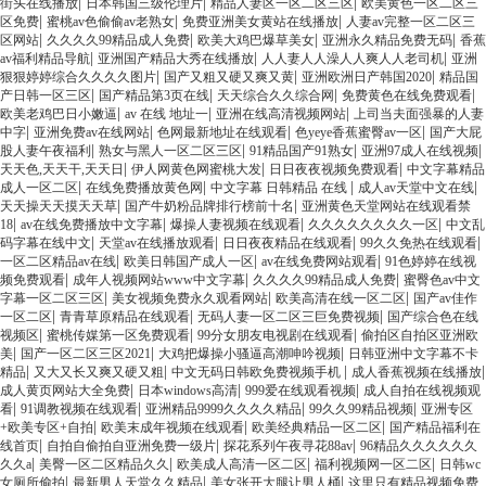
|
|
|
街头在线播放
日本韩国三级伦理片
精品人妻区一区二区三区
欧美黄色一区二区三
|
|
|
区免费
蜜桃av色偷偷av老熟女
免费亚洲美女黄站在线播放
人妻av完整一区二区三
|
|
|
|
区网站
久久久久99精品成人免费
欧美大鸡巴爆草美女
亚洲永久精品免费无码
香蕉
|
|
|
av福利精品导航
亚洲国产精品大秀在线播放
人人妻人人澡人人爽人人老司机
亚洲
|
|
|
狠狠婷婷综合久久久久图片
国产又粗又硬又爽又黄
亚洲欧洲日产韩国2020
精品国
|
|
|
|
产日韩一区三区
国产精品第3页在线
天天综合久久综合网
免费黄色在线免费观看
|
|
|
欧美老鸡巴日小嫩逼
av 在线 地址一
亚洲在线高清视频网站
上司当夫面强暴的人妻
|
|
|
|
中字
亚洲免费av在线网站
色网最新地址在线观看
色yeye香蕉蜜臀av一区
国产大屁
|
|
|
|
股人妻午夜福利
熟女与黑人一区二区三区
91精品国产91熟女
亚洲97成人在线视频
|
|
|
天天色,天天干,天天日
伊人网黄色网蜜桃大发
日日夜夜视频免费观看
中文字幕精品
|
|
|
|
成人一区二区
在线免费播放黄色网
中文字幕 日韩精品 在线
成人av天堂中文在线
|
|
天天操天天摸天天草
国产牛奶粉品牌排行榜前十名
亚洲黄色天堂网站在线观看禁
|
|
|
|
18
av在线免费播放中文字幕
爆操人妻视频在线观看
久久久久久久久久一区
中文乱
|
|
|
|
码字幕在线中文
天堂av在线播放观看
日日夜夜精品在线观看
99久久免热在线观看
|
|
|
一区二区精品av在线
欧美日韩国产成人一区
av在线免费网站观看
91色婷婷在线视
|
|
|
频免费观看
成年人视频网站www中文字幕
久久久久99精品成人免费
蜜臀色av中文
|
|
|
字幕一区二区三区
美女视频免费永久观看网站
欧美高清在线一区二区
国产av佳作
|
|
|
一区二区
青青草原精品在线观看
无码人妻一区二区三巨免费视频
国产综合色在线
|
|
|
视频区
蜜桃传媒第一区免费观看
99分女朋友电视剧在线观看
偷拍区自拍区亚洲欧
|
|
|
美
国产一区二区三区2021
大鸡把爆操小骚逼高潮呻吟视频
日韩亚洲中文字幕不卡
|
|
|
|
精品
又大又长又爽又硬又粗
中文无码日韩欧免费视频手机
成人香蕉视频在线播放
|
|
|
成人黄页网站大全免费
日本windows高清
999爱在线观看视频
成人自拍在线视频观
|
|
|
|
看
91调教视频在线观看
亚洲精品9999久久久久精品
99久久99精品视频
亚洲专区
|
|
|
+欧美专区+自拍
欧美末成年视频在线观看
欧美经典精品一区二区
国产精品福利在
|
|
|
线首页
自拍自偷拍自亚洲免费一级片
探花系列午夜寻花88av
96精品久久久久久久
|
|
|
|
久久a
美臀一区二区精品久久
欧美成人高清一区二区
福利视频网一区二区
日韩wc
|
|
|
女厕所偷拍
最新男人天堂久久精品
美女张开大腿让男人桶
这里只有精品视频免费