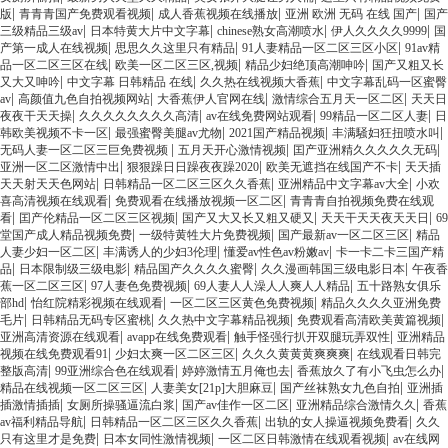
|
|
|
|
版
青青青国产免费观看视频
成人香蕉视频在线播放
亚洲 欧洲 无码 在线 国产
国产
|
|
|
|
三级精品三级av
日本特黄大片中文字幕
chinese熟女高潮喷水
伊人久久久久9999
国
|
|
|
产第一成人在线视频
思思久久这里只有精品
91人妻精品一区二区三区小区
91av精
|
|
|
品一区二区三区在线
欧美一区二区三区,视频
精品少妇绝顶高潮呻吟
国产又粗又长
|
|
|
又大又呻吟
中文字幕 日韩精品 在线
久久热在线视频大香蕉
中文字幕乱码一区蜜臀
|
|
|
|
av
高颜值九色自拍视频网站
大香蕉伊人官网在线
激情综合五月天一区二区
天天日
|
|
|
|
夜夜干天天操
久久久久久久久久高清
av在线免费网站观看
99精品一区二区人妻
日
|
|
|
|
韩欧美视频不卡一区
最强蜜臀美腿av尤物
2021国产精品视频
丰满騒妇狂扭喷水叫
|
|
|
无码人妻一区二区三巨免费视频
五月天开心激情视频
囯产亚洲精久久久久久无码
|
|
|
亚洲一区二区激情中出
狠狠躁日日躁夜夜躁2020
欧美无遮挡在线国产不卡
天天插
|
|
|
天天射天天色网站
日韩精品一区二区三区久久香蕉
亚洲精品中文字幕av大全
小欢
|
|
喜高清视频在线观看
免费观看在线播放视频一区二区
青青青自拍视频免费在线观
|
|
|
|
看
囯产伦精品一区二区三区视频
国产又大又长又粗又硬又
天天干天天夜天天日
69
|
|
|
堂国产成人精品视频免费
一级特黄牲大片免费视频
国产最新av一区二区三区
精品
|
|
|
人妻少妇一区二区
丰满诱人的少妇3伦理
懂爱av性色av粉嫩av
卡一卡二卡三国产精
|
|
|
|
品
日本限制级三级电影
精品国产久久久久蜜臀
久久漫画韩国三级电影日本
午夜香
|
|
|
蕉一区二区三区
97人妻色免费视频
69人妻人人澡人人爽人人精品
五十路熟女俱乐
|
|
|
部hd
怡红院精彩视频在线观看
一区二区三区黄色免费视频
精品久久久久亚洲免费
|
|
|
|
毛片
日韩精品无码专区蜜桃
久久热中文字幕精品视频
免费观看高清欧美黄篇视频
|
|
|
亚洲高清资源在线观看
avapp在线免费观看
触手怪强行扒开双腿玩弄双性
亚洲精品
|
|
|
视频在线免费观看91
少妇太爽一区二区三区
久久久黄黄黄爽爽爽
在线观看日韩完
|
|
|
|
整版高清
99亚洲综合色在线观看
婷婷激情五月俺也去
香蕉放久了有小飞虫怎么办
|
|
|
精品在线视频一区二区三区
人妻美女[21p]大胆麻豆
国产丝袜熟女九色自拍
亚洲插
|
|
|
|
插激情插插
女厕所操骚逼流白浆
国产av佳作一区二区
亚洲精品综合激情久久
香蕉
|
|
|
av福利精品导航
日韩精品一区二区三区久久香蕉
出轨的女人操逼视频免费看
久久
|
|
|
只有这里才是免费
日本女同性激情视频
一区二区日韩激情在线观看视频
av在线网