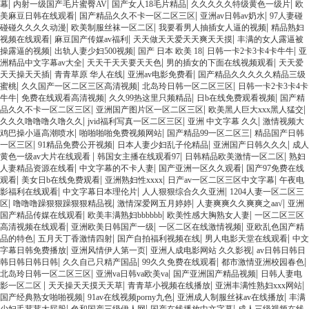
|
|
|
|
幕
内射一级国产毛片蜜臀AV
国产女人18毛片精品
久久久久久特级黄色一级片
欧
|
|
|
美麻豆日韩在线观看
国产精品久久不卡一区二区三区
亚洲av日韩av奶水
97人妻碰
|
|
|
碰碰久久久久动漫
欧美制服丝袜一区二区
我要看男人抽插女人逼的视频
精品熟妇
|
|
|
视频在线观看
麻豆国产传媒av福利
天天做天天爱天天爽天天摸
丰满的女人露逼被
|
|
|
|
操露逼的视频
出轨人妻少妇500视频
国产 日本 欧美 18
日韩一卡2卡3卡4卡牛牛
亚
|
|
|
洲精品中文字幕av大全
天天干天天要天天色
男的插女的下面在线视频观看
天天爱
|
|
|
天天操天天插
青青草原 华人在线
亚洲av电影免费看
国产精品久久久久久精品三级
|
|
|
蜜桃
久久国产一区二区三区高清视频
北岛玲日韩一区二区三区
日韩一卡2卡3卡4卡
|
|
|
|
牛牛
免费在线观看高清视频
久久99热这里只频精品
日b在线免费观看视频
国产精
|
|
|
品久久不卡一区二区三区
亚洲国产图片区一区二区三区
欧美黑人巨大xxx黑人猛交
|
|
|
久久久噜噜噜久噜久久
jvid福利写真一区二区三区
亚洲 中文字幕 久久
激情视频大
|
|
|
鸡巴操小逼高潮喷水
啪啪啪啪免费视频网站
国产精品99一区二区三
精品国产日韩
|
|
|
|
一区三区
91精品免费公开视频
日本人妻少妇乱子伦精品
亚洲国产日韩久久久
成人
|
|
|
黄色一级av大片在线观看
韩国女主播在线观看97
日韩精品欧美激情一区二区
熟妇
|
|
|
人妻精品资源在线看
中文字幕的不卡人妻
国产亚洲一区久久观看
国产97免费在线
|
|
|
|
观看
美女日b在线免费观看
亚洲熟妇性xxxx
日产av一区二区三区中文字幕
午夜电
|
|
|
影福利在线观看
中文字幕日本理伦片
人人狠狠综合久久亚洲
1204人妻一区二区三
|
|
|
|
区
噜噜噜躁狠狠躁狠狠精品视
激情深爱网五月婷婷
人妻爽爽久久爽爽之aa√
亚洲
|
|
|
国产精品传媒在线观看
欧美丰满熟妇bbbbbb
欧美性感大胸熟女人妻
一区二区三区
|
|
|
高清视频在线观看
亚洲欧美日韩国产一级
一区二区在线激情视频
亚欧乱色国产精
|
|
|
|
品的特色
五月天丁香激情四射
国产自拍福利视频在线
男人电影天堂在线观看
中文
|
|
|
字幕日韩免费播放
亚洲风情伊人第一页
亚洲人成电影网站 久久影视
av日韩日韩日
|
|
|
|
韩日韩日韩日韩
久久自己只精产国品
99久久免费在线观看
都市激情亚洲校园春色
|
|
|
北岛玲日韩一区二区三区
亚洲va日韩va欧美va
国产亚洲国产精品视频
日韩人妻电
|
|
|
|
影一区二区
天天操天天摸天天草
青青草小视频在线播放
亚洲丰满性熟妇xxx网站
|
|
|
国产经典熟女啪啪视频
91av在线视频porny九色
亚洲成人制服丝袜av在线播放
丰满
|
|
|