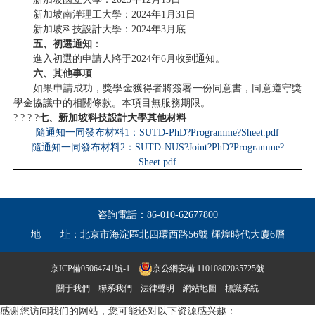
新加坡南洋理工大學：2024年1月31日
新加坡科技設計大學：2024年3月底
五、初選通知
：
進入初選的申請人將于2024年6月收到通知。
六、其他事項
如果申請成功，獎學金獲得者將簽署一份同意書，同意遵守獎
學金協議中的相關條款。本項目無服務期限。
? ? ? ?
七、新加坡科技設計大學其他材料
隨通知一同發布材料1：SUTD-PhD?Programme?Sheet.pdf
隨通知一同發布材料2：SUTD-NUS?Joint?PhD?Programme?
Sheet.pdf
咨詢電話：
86-010-62677800
地 址：
北京市海淀區北四環西路56號 輝煌時代大廈6層
京ICP備05064741號-1
京公網安備 11010802035725號
關于我們
聯系我們
法律聲明
網站地圖
標識系統
感谢您访问我们的网站，您可能还对以下资源感兴趣：