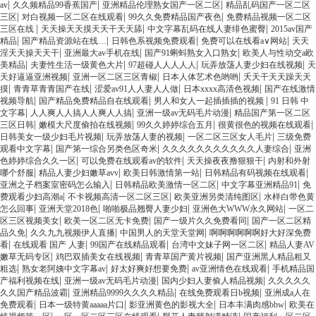
|
|
|
av
久久频精品99香蕉国产
亚洲精品伦理熟女国产一区二区
精品乱码国产一区二区
|
|
|
三区
对白视频一区二区在线观看
99久久免费精品国产夜色
免费精品视频一区二区
|
|
|
三区在线
天天操天天摸天天干天天舔
中文字幕乱码在线人妻绯色蜜臀
2015av国产
|
|
|
|
精品
国产精品资源站在线…
日韩色系视频免费观看
免费可以在线看a∨网站
天天
|
|
|
淫天天操天天干
亚洲最大av手机在线
国产91蝌蚪熟女入口熟女
欧美人与性动交a欧
|
|
|
|
美精品
夫妻性生活一级黄色大片
97超碰人人人人人
玩弄放荡人妻少妇在线视频
天
|
|
|
天好逼逼亚洲视频
亚洲一区二区三区青椒
日本人体艺术色哟哟
夭天干天天躁天天
|
|
|
|
摸
青青草青青国产在线
涩爱av91人人妻人人做
日本xxxx高清色视频
国产在线激情
|
|
|
视频导航
国产精品免费精品自在线观看
男人和女人一起插插插的视频
91 日韩 中
|
|
|
文字幕
人人爽人人搞人人爽人人搞
亚洲一级av无码毛片动漫
精品国产第一区二区
|
|
|
|
三区日韩
嫩模大尺度偷拍在线视频
99久久婷婷综合五月
很黄很色的视频在线观看
|
|
|
日韩美女一级少妇毛片视频
玩弄放荡人妻的视频
一区二区三区女人毛片
三级免费
|
|
|
观看中文字幕
国产第一综合另类色区奇米
久久久久久久久久久久久人妻综合
亚洲
|
|
|
色婷婷综合久久一区
可以免费在线观看av的软件
天天操夜夜撸狠狠干
内射和外射
|
|
|
|
哪个舒服
精品人妻少妇嫩草avv
欧美日韩激情第一站
日韩精品有码视频在线观看
|
|
|
亚洲之子档案室密码怎么输入
日韩精品欧美激情一区二区
中文字幕亚洲精品91
免
|
|
|
费观看少妇高潮a
不卡视频高清一区二区三区
欧美亚洲另类清纯图区
水样白带色黄
|
|
|
|
怎么回事
亚洲天堂2018色
啪啪极品翘臀人妻少妇
亚洲色大WWW永久网站
一区二
|
|
|
区三区视频美女
欧美一区二区无卡免费
国产一级片久久免费看同
国产一区二区精
|
|
|
品久免
久久九九视频伊人直播
中国男人的天堂天堂网
啊啊啊啊啊啊好大好深免费
|
|
|
|
看
在线观看 国产 人妻
99国产在线精品观看
台湾中文妹子网一区二区
精品人妻AV
|
|
|
嫩草无码专区
鸡巴双插美女在线视频
青青草国产黄片视频
国产亚洲黑人精品粗又
|
|
|
|
粗选
熟女老阿姨中文字幕av
好太好爽好想要免费
av亚洲情色在线观看
手机精品国
|
|
|
产福利视频在线
亚洲一级av无码毛片动漫
国内少妇人妻偷人精品视频
久久久久久
|
|
|
久久国产精品波霸
亚洲精品9999久久久久精品
在线免费观看日b视频
亚洲成a人在
|
|
|
|
免费观看
日本一级特黄aaaaa片口
影亚洲黄色的影视大全
日本丰满肉感bbw
欧美在