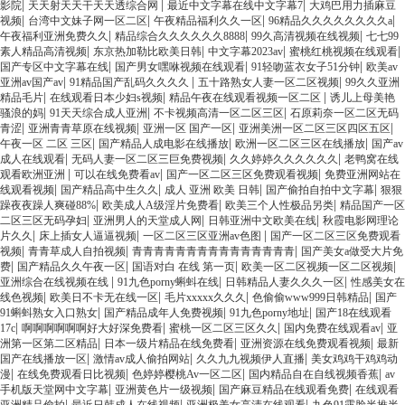
|
|
|
影院
天天射天天干天天透综合网
最近中文字幕在线中文字幕7
大鸡巴用力插麻豆
|
|
|
|
视频
台湾中文妹子网一区二区
午夜精品福利久久一区
96精品久久久久久久久久a
|
|
|
午夜福利亚洲免费久久
精品综合久久久久久久8888
99久高清视频在线视频
七七99
|
|
|
|
素人精品高清视频
东京热加勒比欧美日韩
中文字幕2023av
蜜桃红桃视频在线观看
|
|
|
国产专区中文字幕在线
国产男女嘿咻视频在线观看
91轻吻蓝衣女子51分钟
欧美av
|
|
|
亚洲av国产av
91精品国产乱码久久久久
五十路熟女人妻一区二区视频
99久久亚洲
|
|
|
精品毛片
在线观看日本少妇s视频
精品午夜在线观看视频一区二区
诱儿上母美艳
|
|
|
骚浪的妈
91天天综合成人亚洲
不卡视频高清一区二区三区
石原莉奈一区二区无码
|
|
|
|
青涩
亚洲青青草原在线视频
亚洲一区 国产一区
亚洲美洲一区二区三区四区五区
|
|
|
午夜一区 二区 三区
国产精品人成电影在线播放
欧洲一区二区三区在线播放
国产av
|
|
|
成人在线观看
无码人妻一区二区三巨免费视频
久久婷婷久久久久久久
老鸭窝在线
|
|
|
观看欧洲亚洲
可以在线免费看av
国产一区二区三区免费观看视频
免费亚洲网站在
|
|
|
|
线观看视频
国产精品高中生久久
成人 亚洲 欧美 日韩
国产偷拍自拍中文字幕
狠狠
|
|
|
躁夜夜躁人爽碰88%
欧美成人A级淫片免费看
欧美三个人性极品另类
精品国产一区
|
|
|
二区三区无码孕妇
亚洲男人的天堂成人网
日韩亚洲中文欧美在线
秋霞电影网理论
|
|
|
片久久
床上插女人逼逼视频
一区二区三区亚洲av色图
国产一区二区三区免费观看
|
|
|
视频
青青草成人自拍视频
青青青青青青青青青青青青青青青
国产美女a做受大片免
|
|
|
|
费
国产精品久久午夜一区
国语对白 在线 第一页
欧美一区二区视频一区二区视频
|
|
|
亚洲综合在线视频在线
91九色porny蝌蚪在线
日韩精品人妻久久久一区
性感美女在
|
|
|
|
线色视频
欧美日不卡无在线一区
毛片xxxxx久久久
色偷偷www999日韩精品
国产
|
|
|
91蝌蚪熟女入口熟女
国产精品成年人免费视频
91九色porny地址
国产18在线观看
|
|
|
|
17c
啊啊啊啊啊啊好大好深免费看
蜜桃一区二区三区久久
国内免费在线观看av
亚
|
|
|
洲第一区第二区精品
日本一级片精品在线免费看
亚洲资源在线免费观看视频
最新
|
|
|
国产在线播放一区
激情av成人偷拍网站
久久九九视频伊人直播
美女鸡鸡干鸡鸡动
|
|
|
|
漫
在线免费观看日比视频
色婷婷樱桃Av一区二区
国内精品自在自线视频香蕉
av
|
|
|
手机版天堂网中文字幕
亚洲黄色片一级视频
国产麻豆精品在线观看免费
在线观看
|
|
|