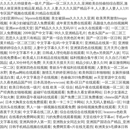
久久久久久特级黄色一级片,产国av一区二区久久久久,亚洲欧美自拍偷拍综合图区,激
情人体亚洲美女精品屋,精品 久久 人妻,久久久久国产精品不卡,人人妻人人妻人人3,91
专区国产视频在线观看,91精品在线观看.
|
|
|
少妇亚洲69xxx
56porm在线视频
美女被躁aaa久久久久久亚洲
欧美男男激情freegay
|
|
|
视频
丰满少妇被猛烈进入免费观看
成年黄页免费在线观看
高颜值九色自拍视频网
|
|
|
|
站
亚洲avav在线天堂
国产精品久久久久无码AV1
av永久在线观看一区
一区二区三
|
|
|
区人免费视频
209年国产中文字幕
99久久亚洲精品毛片
色老头国产av一区二区三
|
|
|
|
区
思思久久这里只有精品
国产第一综合另类色区奇米
国产一区日韩一区日韩
国产
|
|
|
黄片精品一区二区三区
中文字幕+乱码+中文字幕黄片
亚洲精品在线第一页
亚洲狠
|
|
|
狠婷婷综合久久影院
人妻中文字幕久久不卡
亚洲第四色在线视频
五月天开心激情
|
|
|
|
视频
91中文字幕不卡人妻
日韩成人理伦电影在线观看
91九色ts另类国产人妖
可以
|
|
|
在线免费看av
欧美成人日本精品在线短视频
福利视频合集午夜150
久久自己只精产
|
|
|
|
国品
成人30分钟毛片免费
天天摸天天摸天天日
精品少妇人妻久久99
麻豆激情网站
|
|
|
一区二区
亚洲第四色在线视频
青娱乐午夜福利在线观看视频
人妻熟女一区二区aⅴ
|
|
|
|
水野
黄色aa网站在线观看
激情五月婷婷亚洲综合
欧美韩国日本啪啪啪
女厕所操骚
|
|
|
|
逼流白浆
成人中文字幕息子在线视频
色偷偷2019免费视频
av天堂资源中文在线
|
|
|
久久夜色精品国产69
日本高清色wwwcom
欧美v区日产在线观看
一区二区三区视频
|
|
|
|
美女
欧美日韩在线一级片
在线 欧美 一区 综合
精品午夜在线观看视频一区二区
国
|
|
|
产经典熟女啪啪视频
超碰97在线视频观看
免费永久看女裸体网站
日本少女漫画之
|
|
|
不知火舞
亚洲秋霞午夜福利在线观看
国产免费二区三区免费播放
chinese国产高清
|
|
|
|
av
日本大胸美女在线免费观看
欧美一卡二卡三卡网站
久久无码人妻精品一区
91捷
|
|
|
克街头在线播放
男人一抽一插视频在线观看免费
操你啦视频免费在线观看
天天日
|
|
|
夜夜干天天操
中文字幕在线二区人妻
综合在线综合在线视频专区
brazzerss色欧美
|
|
|
|
熟妇
在线看的免费网站黄页
污的免费在线观看视频
天堂在线中文字幕av
手机av中
|
|
|
文字幕在线
亚洲风情伊人第一页
亚洲熟女女同志女同
亚洲国产国语自产精品_亚洲
|
|
|
国内
日韩手机精品视频在线观看
免费网页看v片在线无遮挡
欧洲美女b毛裸体日韩