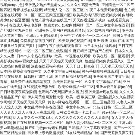
|
|
|
视频porny九色
亚洲熟女熟妇天堂老女人
久久久久高清免费看
亚洲春色一区二区三
|
|
|
|
区四区
青青视频在线最新
精品无人伦一区二区三区
午夜日本免费观看视频
色在线
|
|
|
视频在线观看
91一区二区三区四区五区六区
欧美美女搞鸡舔鸡巴视频女神
内射欧
|
|
|
美少妇小骚逼里面
青娱乐激情视频在线国产
天天好逼逼亚洲视频
在线观看免费日
|
|
|
|
本av
在线成人午夜电影网
性感美女少妇被内射网站
国产一区二中文字幕在线看
国
|
|
|
产丝袜熟女九色自拍
亚洲黄色天堂网站在线观看禁18
91少妇视频网站首页
亚洲精
|
|
|
品天堂国产888
亚洲av大全在线观看
亚洲中文字幕不卡一区二区三区
韩国女主播青
|
|
|
|
草直播视频
免费看瑟瑟视频的软件
欧美熟妇色视频在线
亚洲 欧洲 无码 在线 国产
|
|
|
又粗又长又爽国产黄片
国产午夜在线视频观看麻豆
av日本女优在线观看
日日夜夜
|
|
|
精品视频网站
一区一区二区三区在线观看
91麻豆精品国产自产在线91
日本久久久
|
|
|
|
久久人妻
日本av东京热在线播放
欧美一卡视频在线观看
欧美在线一区二区观看
天
|
|
|
美影视传媒mv视频大全
天天干天天操天天插天天爽
性生活视频免费观看久久
国产
|
|
|
|
无遮挡的免费视频
深夜在线看福利视频
天天干日日操夜夜干
天天添天天操天天爽
|
|
|
日本阿v视频高清在线中文
久久中文字幕日韩精品
神马手机视频在线观看
日日夜夜
|
|
|
|
精品在线观看
日韩国产18年亚洲
国产自拍福利视频在线
亚洲欧美国产中文字幕
青
|
|
|
青草手机免费在线观看高清视频
欧美日韩激情 一区
久久中文字幕精品在线
亚洲
|
|
|
|
avav在线天堂
在线视频免费播放91
欧美经典精品一区二区
亚洲av夏目彩春jux956
|
|
|
日日噜噜夜夜躁躁狠狠
色哟哟AV无码国产永久播放
亚洲天堂av现在观看
久久久久
|
|
|
有精品国产白浆
伊人网黄色网蜜桃大发
欧美一级 欧美三级
亚洲自慰久久久自慰喷
|
|
|
|
水网站
天天操天天操天天舔
黄色aa网站在线观看
一区二区三区精品无
人妻人人做
|
|
|
|
人人澡人人添
中文乱码字字幕在线国语
中文字幕2023av
北岛玲日韩一区二区三区
|
|
人人妻人人澡人人爽人人在线观看
日韩欧美在线一卡二卡三卡
91av精品一区二区三
|
|
|
区在线
伊人日本久久一本加勒比
久久久久久久久久久久久人妻综合
女人让男人捅
|
|
|
爽视频
国产在线观看视频一区二区三区
噜噜人妻少妇精品一区二区三区
亚洲va欧
|
|
|
美va氩鷙a精品
国产91九色porny蝌蚪视频
日韩精品中文字幕欧美激情
国产av一区二
|
|
|
区三区精品最新
男女床上亲热激情视频
91在线无精精品白丝
国产无遮挡又爽又刺