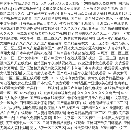
|
|
|
热这里只有精品最新首页
又粗又硬又猛又黄又刺激
宅男噜噜噜66免费观看
国产精
|
|
|
|
品99 av
sihu在线视频播放
又粗又硬又猛又黄又刺激
五月激情婷婷综合网站
综合一
|
|
|
|
综合二综合久久
日本系列中文字幕77
亚洲va日韩va欧美va
成人福利 在线观看
鸡巴
|
|
|
肏屄视频在线免费看
国产久碰青草视频在线
国产第一综合另类色区奇米
亚洲精品
|
|
|
中文字幕网址
香蕉avav在av天堂久久
变态另类国产亚洲综合
亚洲成av人在线资源
|
|
|
免费观看
欧美操逼图视频熟女操逼图
久久久久国产精选亚洲av
国产极品白嫩精品
|
|
|
久久久久
在线观看极品美女丝袜被艹视频
国产精品99久久久久久二区
精品一区尤
|
|
|
物视频蜜桃
中文字幕一区二区三区久久
免费的黄页视频网站
亚洲av永久精品成人
|
|
|
尤物探花
久久久久久久久国产精品波霸
欧美精品在欧美一区二区少妇
熟女与黑人
|
|
|
一区二区三区
91久久精品福利国产
激情视频大鸡巴操小逼高潮喷水
人妻少妇啊灬
|
|
|
|
啊用力快
日本午夜精品福利在线
日韩精品有码视频在线观看
av网页一区二区三区
|
|
|
人妻一区二区中文字幕91
99国产精品9999
在线观看国产视频一区二区三区
色综合
|
|
|
激情五月天在线视频
偷拍国内午夜激情视频线上
四虎亚洲中文在线观看
免费观看
|
|
|
的黄页网址
国产无遮挡又爽又刺激又激情
不卡高清日本青青视频
我要看男人抽插
|
|
|
女人逼的视频
人无套内射人妻毛片
国产成人精品午夜福利在线观看
free美女女同
|
|
|
|
性
一区二区三区在线观看 欧洲
2018中文字幕免费视频
青青久热免费精品视频2
操
|
|
|
你啦视频免费在线观看
日本伦理片,免费观看
538精品国产亚洲欧美在线
色哟哟在
|
|
|
线观看免费观看
欧美日一二三级视频
盗摄国产高清综合乱色视频
在线精品免费观
|
|
|
|
看一区三区
182tv视频在线
被爽到呻吟视频免费
久久久久久久久久久免费av
av72
|
|
|
网成人熟女人妻av
国产综合色在线视频区
色综合激情五月天在线视频
中文字幕熟
|
|
|
|
女一区熟女
日韩卖淫美女颜射视频
国产精品第3页在线
老色鬼精品视频二区三区
|
|
|
久久九九精品视频免费观看
欧美黑人在线视频不卡
国产精品久久久久天堂喝尿
精
|
|
|
品91自产拍在线观看
97人妻起碰免费观看
老色鬼精品视频二区三区
亚洲欧美日韩
|
|
|
国产一级
在线看的免费网站黄页
亚洲中文字幕一区二区麻豆
一本追伊人大杳蕉视
|
|
|
|
频
夜夜嗨蜜乳av一区二区
日韩亚洲精品视频在线观看
亚洲国产欧美日韩精品
亚洲
|
|
|
无码成人福利视频
男女18岁一区二区三区
av在线免费网站观看
209年国产中文字