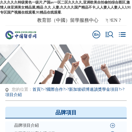
久久久久久特级黄色一级片,产国av一区二区久久久久,亚洲欧美自拍偷拍综合图区,激
情人体亚洲美女精品屋,精品 久久 人妻,久久久久国产精品不卡,人人妻人人妻人人3,91
专区国产视频在线观看,91精品在线观看.
教育部（中國）留學服務中心
EN
?
?| ?
您的位置：
首頁
?>?
國際合作
?>?
新加坡碩博連讀獎學金項目
?>?
項目介紹
品牌項目
品牌項目介紹