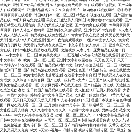
亚洲精品偷拍
最近日韩成人在线视频
亚洲极美女高清在线观看
九色91露脸半推半
|
|
|
|
就熟女
亚洲国产欧美在线资源
97人妻起碰免费观看
91在线观看啪啪视频
国产成年
|
|
|
人在线观看网站
亚洲精品乱码久久久久久蜜糖图片
第四色在线视频网站
嗯嗯嗯嗯
|
|
|
啊啊啊啊啊在线观看
韩国r级日本一区二区三区
精品熟妇视频在线观看
国产剧情 精
|
|
|
|
品在线
av毛片网站免费观看
美女张开腿让男人桶到底
宅男噜噜噜66免费观看
国产
|
|
|
麻豆精品在线观看免费
男人的天堂成人的社区
国产老鸭窝在线观看
av啊啊啊啊啊
|
|
|
|
啊啊啊
日本人体艺术色哟哟
亚洲婷婷久久狠狠影院
亚洲特黄不卡免费看
97人妻人
|
|
|
人爽人人澡人人澡
精品视频在线免费播放15
青青青手机在线播放
天天热天天操天
|
|
|
|
天干
亚洲成a v人片在线观看
亚洲午夜免费观看视频
91亚洲精品伊人久久
免费观
|
|
|
看的黄页网址
天天看片天天操夜夜操国产
中文字幕熟女人妻第二页
亚洲麻豆av免
|
|
|
|
费在线
日韩av电影在线播放在线观看
激情视频 人妻 少妇
亚洲精品在线第一页
|
|
|
hitomi中文字幕一区二区
欧美美女视频一二区视频
小欢喜高清视频在线观看
射天堂
|
|
|
|
中文字幕日本
欧美一区a二区v三区
亚洲中文字幕校园春色
天天色,天天干,天天日
|
|
|
91大神夯51部在线观看
国产精品视频对白刺激
熟女人妻逍遥社区一区二区
欧美激
|
|
|
情性翔田千里
国产精品高清在线免费观看
亚欧乱色国产精品的特色
超碰在线播放
|
|
|
一区二区三区
欧美性感美女比基尼视频
在线看中文字幕麻豆
手机成视频人在线免
|
|
|
|
费播放
久久综合97色综合网
国产在线一级特黄aa大片3
五月国产伊人激情免费
亚
|
|
|
洲美女精品在线观看一区
免费网页看v片在线无遮挡
国产精品第3页在线
无遮挡边
|
|
|
吃摸边吃奶边做
乱子伦国产精品视频在线观看
女人把腿张开让男人捅在线看
大香
|
|
|
伊一本线中文字幕
婷婷综合中文字幕国产视频
吃奶摸下的激情视频
91黄片成人在
|
|
|
|
线观看
天天日天天操天天摸天天射
91人妻丰满熟妇aⅴ无
暖暖日本视频高清色呦呦
|
|
|
国产网站在线观看一区二区
五月激情四射六月亭亭
国产绿帽精品一区二区三区
美
|
|
|
女张腿让男人捅爽
久久久噜噜噜久噜久久
97超碰中文字幕在线
另类老熟妇毛多大
|
|
|
|
bbwbbw
中文乱码字字幕在线国语
蜜桃一区二区三区久久
2012中文字幕在线高清
|
|
|
日韩中文字幕在线播放视频
av网页一区二区三区
97韩剧在线观看免费
欧美人与动
|
|
|
一级完整视频
北岛玲日韩一区二区三区
国产精品福利啪啪啪啪啪啪
又黄又猛又大
|
|
|
又长又硬又久免费
欧美va天堂va视频va
偷拍专区 视频专区 偷拍专区
国产黑丝袜在