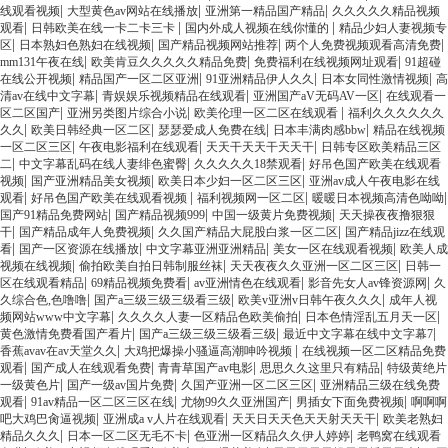
|
|
|
线观看视频
大型黄色av网站在线播放
亚洲第一精品国产精品
久久久久久精品视频
|
|
|
观看
日韩欧美在线一卡二卡三卡
国内外成人视频在线你懂的
精品少妇人妻视频专
|
|
|
|
区
日本熟妇色熟妇在线视频
国产精品视频网站推荐
两个人免费视频观看高清免费
|
|
|
mm131午夜在线
欧美肯豆久久久久久精品免费
免费福利在线视频网址观看
91超碰
|
|
|
|
在线公开视频
精品国产一区二区亚洲
91亚洲精品伊人久久
日本女同性激情视频
高
|
|
|
清av在线中文字幕
青娱娱乐视频精品在线观看
亚洲国产aV无码AV一区
在线观看一
|
|
|
区二区国产
亚洲另类图片综合小说
欧美伦理一区二区在线观看
福利久久久久久久
|
|
|
|
久久
欧美日韩经典一区二区
瑟瑟爱成人免费在线
日本丰满肉感bbw
精品在线视频
|
|
|
一区二区三区
午夜电影福利在线观看
天天干天天干天天干
日韩专区欧美精品三区
|
|
|
二
中文字幕乱码在线人妻绯色蜜臀
久久久久久18禁观看
好吊色国产欧美在线观看
|
|
|
视频
国产亚洲精品美女视频
欧美日本少妇一区二区三区
亚洲av成人午夜电影在线
|
|
|
|
观看
好吊色国产欧美在线观看视频
福利视频网一区二区
暖暖日本视频高清色呦呦
|
|
|
国产91精品免费网站
国产精品视频999
中国一级黄片免费视频
天天操夜夜撸狠狠
|
|
|
干
国产精品成年人免费视频
久久国产精品大屁股白浆一区二区
国产精品jizz在线观
|
|
|
|
看
国产一区资源在线播放
中文字幕亚洲亚洲精品
美女一区在线观看视频
欧美人成
|
|
|
视频在线视频
偷拍欧美自拍日韩制服丝袜
天天夜夜久久亚洲一区二区三区
日韩一
|
|
|
|
区在线观看精品
69精品视频免费看
av亚洲情色在线观看
影音先女人av锋资源网
久
|
|
|
久综合色,色噜噜
国产a三级三级三级看三级
欧美v亚洲v日韩午夜久久久
成年人视
|
|
|
频网站www中文字幕
久久久久人妻一区精品色欧美偷拍
日本色情淫乱五月天一区
|
|
|
黄色激情免费看国产看片
国产a三级三级三级看三级
最近中文字幕在线中文字幕7
|
|
香蕉avav在av天堂久久
大鸡把爆操小骚逼高潮呻吟视频
在线视频一区二区精品免费
|
|
|
|
观看
国产成人在线观看免费
青青草国产av电影
思思久久这里只有精品
特级黄绝片
|
|
|
一级黄色片
国产一级av国片免费
久国产亚洲一区二区三区
亚洲精品三级在线免费
|
|
|
|
观看
91av精品一区二区三区在线
尤物99久久亚洲国产
男插女下面免费视频
啊啊啊
|
|
|
吧大鸡巴肏逼视频
亚洲成a v人片在线观看
天天日天天色天天射天天干
欧美老熟妇
|
|
|
精品久久久
日本一区二区无毛不卡
色亚洲一区精品久久伊人婷婷
老鸭窝在线观看