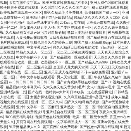
|
|
|
|
视频
天堂在线中文字幕av
欧美三级在线观看精品不卡久
亚洲人成色6666在线观看
|
|
|
91全网最全资源在线观看
久久99精品久久久久久国产水牛
成人福利在线观看视频
|
|
|
欧美视频在线观看一区三区
99久久精品毛片免费播放
欧美日韩国产成人一区
亚洲
|
|
|
av免费在线一区
欧美精品v国产精品v曰韩精品
91精品久久久久久久久入口50
欧美
|
|
|
|
女同同性恋网站
高清av在线中文字幕
2015av天堂在线
大香蕉av影视在线
久久99亚
|
|
|
洲一区二区
美女张开大腿让男人桶
国产专区在线观看一区
久久久久久嫩草免费影
|
|
|
|
视
久久精品熟女亚洲av麻
67194自拍偷拍
熟妇人妻精品资源在线看
神马视频在线
|
|
|
|
手机观看
人妻侵犯av在线收看
日日夜夜精品视频看看
国产精品爽爽ⅴa在线观看
av
|
|
|
毛片网站免费观看
狠狠色综合久久婷婷色天使
99国产成人精品视频app
日本免费人
|
|
|
成在线播放视频
中文字幕2023av
91久久精品日日躁夜夜躁欧姜
91av精品一区二区
|
|
|
三区在线
精品久久成人一区二区
一区二区三区视频观看在线
天天爽天天狠综合久
|
|
|
|
久久综合
中文字幕的不卡人妻
国产精品视频一区在线观看
天天综合久久综合网
在
|
|
|
线观看综合欧美一区二区
欧美视频不卡一区三区
国产精品久久99999
日韩欧美大片
|
|
|
|
高清在线
国产一区二区亚洲色图
全国男人最大的天堂网
天天干天天日天天操综合
|
|
|
国产蜜臀在线一区二区三区
亚洲天堂成人在线网站
不卡av在线免费看
亚洲国产av
|
|
|
一区二区
日本中文字幕版在线观看
男人天堂社区一区二区
午夜精品久久秘?18免费
|
|
|
观看
av日韩日韩日韩日韩日韩日韩
国产青青视频手机在线播放
国产911视频在线观
|
|
|
|
看
精品视频中文字幕天码
又大又爽又粗又黄少妇毛片
女人18免费av毛片
国产欧美
|
|
|
亚洲精品a第一页
国产在线一级特黄aa大片3
日本欧美一道在线观看网址
日韩精品
|
|
|
人妻在线一区二区
女厕所操骚逼流白浆
久久麻豆精品亚洲av品国产妖
成年人精品
|
|
|
视频免费在线观看
亚洲一区二区久久av
国产久久呦呦精品视频
国产av无遮挡喷水
|
|
|
在线观看
亚洲中文字幕一区二区麻豆
亚洲熟女一区二区二区
偷拍区自拍区亚洲欧
|
|
|
美
精品视频在线免费播放15
亚洲综合在线观看一区二区三区h
夜夜久久亚洲精品
|
|
|
|
av
5000精品福利导航
免费黄色在线免费观看
欧美一区二区无卡免费
香蕉avav在av
|
|
|
天堂久久
黄页官网在线免费观看
中文字幕精品成人一区二区
亚洲av黄色在线免费
|
|
|
|
观看
91亚洲精品伊人久久
黄页官网在线免费观看
国产粉嫩av高清在线观看
91捷克