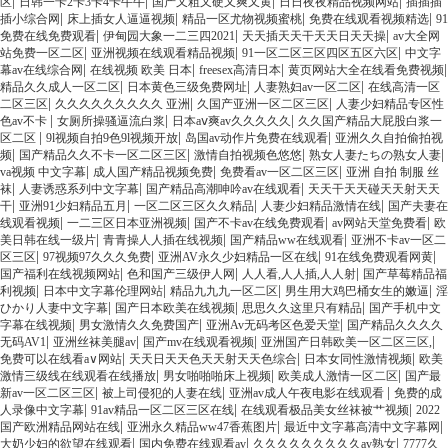
|
|
|
|
区
日韩一卡2卡3卡4卡牛牛
国产又粗又硬又爽又黄
日日夜夜精品视频网站
插插插
|
|
|
|
插小综合网
床上插女人逼逼视频
精品一区尤物视频蜜桃
免费在线观看视频精选
91
|
|
|
免费在线免费观看
伊甸园大象一二三四2021
天天插天天干天天日天天操
av大全网
|
|
|
站免费一区二区
亚洲视频在线观看精品视频
91一区二区三区四区五区六区
中文字
|
|
|
|
幕av在线综合网
在线视频 欧美 日本
freesex高清日本
黄页网站大全在线看免费视频
|
|
|
精品久久成人一区二区
日本黄色三级免费网址
人妻熟妇av一区二区
在线高清一区
|
|
|
二区三区
久久久久久久久久久 亚洲
久国产亚洲一区二区三区
人妻少妇精品专区性
|
|
|
色av不卡
女厕所操骚逼流白浆
日本aⅴ爽av久久久久久
久久国产精品大屁股白浆一
|
|
|
区二区
9l视频自拍9色9l视频开放
岛国av动作片免费在线观看
亚洲久久自拍偷拍视
|
|
|
|
频
国产精品久久不卡一区二区三区
激情自拍视频色悠悠
熟女人妻たちの熟女人妻
|
|
|
va视频 中文字幕
成人国产精品视频免费
免费看av一区二区三区
亚洲 自拍 制服 丝
|
|
|
袜
人妻诱惑系列中文字幕
国产精品高潮呻吟av在线观看
天天干天天碰天天射天天
|
|
|
|
干
亚洲91少妇精品五月
一区二区三区久久精品
人妻少妇精品激情在线
国产夫妻在
|
|
|
|
线观看视频
一二三区日本亚洲视频
国产不卡av在线免费观看
av网站天堂免费看
欧
|
|
|
美日韩在线一级片
青青操人人插在线视频
国产精品ww在线观看
亚洲不卡av一区二
|
|
|
|
区三区
97视频97久久久免费
亚洲AV永久少妇精品一区在线
91在线免费观看网黄
|
|
|
国产福利在线视频网站
色和国产三级伊人网
人人看,人人插,人人射
国产草莓精品福
|
|
|
|
利视频
日本中文字幕伦理网站
精品九九九一区二区
男生用大鸡巴桶女生的嫩逼
淫
|
|
|
ひかり人妻中文字幕
国产日本欧美在线视频
思思久久这里只有精品
国产手机中文
|
|
|
字幕在线视频
男女激情久久免费国产
亚洲Av无码考区色爱天堂
国产精品久久久久
|
|
|
|
无码AV1
亚洲丝袜美腿av
国产mv在线观看视频
亚洲国产日韩欧美一区二区三区,
|
|
|
免费可以在线看a∨网站
天天日天天色天天射天天色综合
日本女同性激情视频
欧美
|
|
|
激情三级线在线观看在线播放
男女啪啪啪床上视频
欧美成人激情一区二区
国产最
|
|
|
新av一区二区三区
被上司侵犯的人妻在线
亚洲av成人午夜电影在线观看
免费的成
|
|
|
人录像中文字幕
91av精品一区二区三区在线
在线观看极品美女丝袜被艹视频
2022
|
|
|
国产欧洲精品网站在线
亚洲永久精品ww47香蕉图片
最近中文字幕高清中文字幕网
|
|
|
大奶少妇的欲望在线观看
国内免费在线观看av
久久久久久久久久久av熟女
7777久