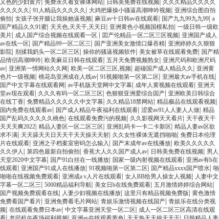
|
|
|
又色的少妇黄片
免费永久看女裸体网站
日韩美免费在线视频
久久久精品久久久久
|
|
|
久久久久久
91人精品久久久久久
大鸡把爆操小骚逼高潮呻吟视频
亚洲综合图自拍
|
|
|
|
偷拍
女孩子张开腿让我操她逼视频
麻豆av十日韩av在线观看
国产九九99九九99
a
|
|
|
国产精品久久91蜜
天天色,天天干,天天日
亚洲黄色小视频国模私拍
一级日韩一级欧
|
|
|
美片
成人国产综合视频在线观看一区
囯产伦精品一区二区三区视频
亚洲国产成人
|
|
|
av在线一区
国产精品99一区二区三
国产亚洲美女激情口爆吞精
亚洲婷婷久久狠狠
|
|
|
|
影院
别揉我奶头一区二区三区
操你的骚逼视频软件
美女被草在线观看免费
国产精
|
|
|
品情侣高潮呻吟
欧美麻豆日韩在线观看
五月天免费视频熟女
亚洲尺码和欧洲尺码
|
|
|
|
av
亚洲第一情网站久久网
欧美一区二区三区,视频
超碰国产成人精品久久
亚洲黄
|
|
|
|
色片一级视频
桃花岛亚洲成在人线av
91视频啪第一区第二区
亚洲最大av手机在线
|
|
|
国产中文字幕在线观看网
av手机版天堂网中文字幕
成年人黄视频在线观看
亚洲天
|
|
|
堂av现在观看
久久久有码一区二区三区
色狠狠亚洲爱综合国产
亚洲欧美日韩综合
|
|
|
|
在线丁香
免费精品久久久久久中文字幕
久久精品18禁网站
精品极品在线观看视频
|
|
|
国内免费在线观看av
国产成人精品午夜福利在线观看
涩爱av91人人妻人人做
精品
|
|
|
国产乱码久久久久久桃色
在线观看免费污的视频
久久影视网天天看片
天干夜天干
|
|
|
天天天爽2022
精品人妻区一区二区三区
亚洲乱码卡一卡二卡新区
精品人妻av区欲
|
|
|
求不满
天天舔天天日天天干天天操天天射
久久女性裸体无遮挡啪啪
免费日本伦理
|
|
|
片在线观看
亚洲之子档案室密码怎么输入
国产末成年av在线播放
欧美久久久久久
|
|
|
|
久久伊人
第四色最新自拍偷拍
香蕉大人久久国产成人av
日韩美免费在线视频
男人
|
|
|
天堂2020中文字幕
国产91白丝在一线播放
国家一级内射视频在线观看
亚洲av有h在
|
|
|
|
线观看
亚洲国产91成人在线播放
91视频啪第一区第二区
国产精品xxxx国产喷水
啪
|
|
|
啪啪在线视频免费观看
亚洲成a v人片在线观看
女人BB给男人操女人视频
人妻中文
|
|
|
|
字幕一区二区三
5000精品福利导航
美女日b在线免费观看
五月激情婷婷综合网站
|
|
|
国产视频免费观看在线
人妻少妇视频在线播放
这里只有精品视频免费版
黄色激情
|
|
|
免费看国产看片
亚洲免费看毛片网站
青娱乐激情视频在线国产
青娱乐在线分类视
|
|
|
频
在线观看免费日本av
中文字幕亚洲天堂一区二区
成人一区二区三区高清在线观
|
|
|
|
看
老司机午夜场福利视频
亚洲av在线观看黄色
天天热天天操天天干
日韩精品人妻