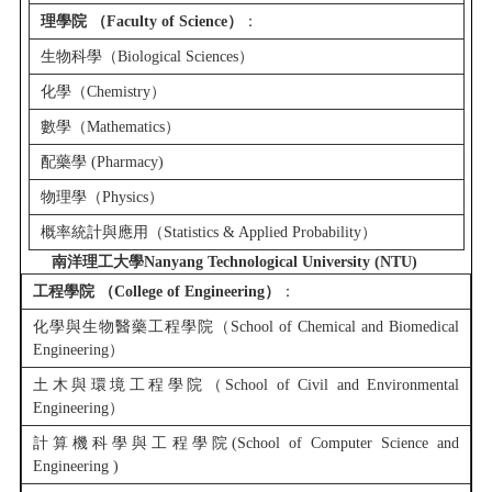
理學院 （Faculty of Science）
：
生物科學（Biological Sciences）
化學（Chemistry）
數學（Mathematics）
配藥學 (Pharmacy)
物理學（Physics）
概率統計與應用（Statistics & Applied Probability）
南洋理工大學Nanyang Technological University (NTU)
工程學院 （College of Engineering）
：
化學與生物醫藥工程學院（School of Chemical and Biomedical
Engineering）
土木與環境工程學院（School of Civil and Environmental
Engineering）
計算機科學與工程學院(School of Computer Science and
Engineering )