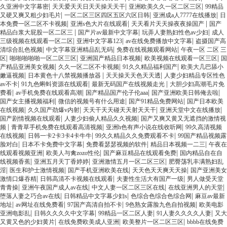
|
|
|
久亚洲中文字幕密
天天爱天天日天天操天天干
亚洲欧美久久一区二区三区
99精品
|
|
|
又硬又爽又粗少妇毛片
一区二区三区四区五区六区日韩
亚洲成a人7777在线播放
日
|
|
|
本免费一区二区不卡视频
亚洲s色大片在线观看
天天看片天天操夜夜操国产
国产
|
|
|
精品白浆大屁股一区二区三
国产片av最新中文字幕
玩弄人妻熟妇性色av少妇
成人
|
|
|
三级视频在线观看一区二区
亚洲中文字幕123
av在线免费播放中文字幕
盗摄国产高
|
|
|
清综合乱色视频
中文字幕亚洲精品乱无码
免费在线视频观看网站
午夜一区 二区 三
|
|
|
|
区
啪啪啪啪啪一区二区三区
亚洲国产精品日本视频
欧美视频在线观看一区三区
国
|
|
|
产精品亚洲美女视频
久久一区二区不卡视频
91久久精品福利国产
欧美大几巴舔小
|
|
|
嫩逼视频
日本黄色十八禁视频播放器
天天操天天色天天透
人妻少妇精品专区性色
|
|
|
av不卡
91九色蝌蚪资源在线观看
最新无码国产在线视频走光
大胆少妇高潮毛片免
|
|
|
|
费看
av手机免费在线观看高潮
国产精品国产伦子伦aaa
国产亚洲欧美日韩俺去啦
|
|
|
国产女主播视频福利
微信的视频号有什么用途
国产91精品免费网站
国产日本欧美
|
|
|
|
在线视频
久久国产劲爆v内射
天天干天天碰天天射天天干
亚洲天堂中文在线播放
|
|
国产剧情视频在线观看
人妻少妇偷人精品久久视频
国产又爽又黄又无遮挡的激情视
|
|
|
频
青青草手机免费在线观看高清视频
亚洲h色有声小说在线收听网
99久高清视频
|
|
|
在线视频
日韩一卡2卡3卡4卡牛牛
99久久精品久久免费观看不卡
99国产精品视频露
|
|
|
|
脸对白
日本不卡免费中文字幕
免费看瑟瑟视频的软件
精品日本视频一二三
午夜在
|
|
|
线观看视频亚洲
欧美人与禽zozo性伦
国产麻豆精品在线观看免费
国内精品自在自
|
|
|
线视频香蕉
亚洲五月天丁香婷婷
亚洲激情五月一区二区三区
肥臀荡乳丰满熟妇乱
|
|
|
|
淫
医生和护士激情视频
国产手机亚洲欧美在线
天天色天天爽天天操
国产亚洲美女
|
|
|
激情口爆吞精
日韩高清不卡视频在线观看
夫妻性生活大有国产一级
男人做受天堂
|
|
|
|
青青操
亚洲午夜国产成人av在线
中文人妻一区二区三区在线
在线亚洲男人的天堂
|
|
|
堕落人妻之巧合av在线
日韩精品中文字幕少妇s
色综合色综合色综合网
麻豆av最新
|
|
|
|
地址
av网址在线免费看
97国产高清自拍不卡
9色熟女露脸九色自拍视频
欧美电影
|
|
|
|
亚洲电影乱
日韩久久久久中文字幕
99精品一区二区人妻
91人妻久久久久人妻
又大
|
|
|
又黄又色的少妇黄片
在线免费欧美成人亚洲
欧美整片一区二区三区
bbbb在线免费