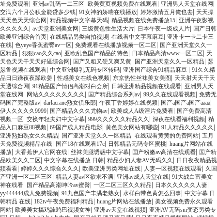
|
|
|
|
址免费观看
亚洲av乱码一二三区
欧美黄页视频免费在线观看
亚洲男人天堂在线网
|
|
|
交满六个月公积金能贷多少钱
91女神的娇喘在线播放
婷婷激情五月俺也去
天天操
|
|
|
天天色天天综合网
精品视频中文字幕天码
精品视频在线免费播放15
亚洲午夜影视
|
|
|
|
久久久久久
av天堂亚洲美女网
三级黄色性生活大片
日本午夜一级成人片
国产日韩
|
|
|
欧美亚洲综合首页
在线精品另类自拍视频
在线看中文字幕麻豆
亚洲卡一卡二卡三
|
|
|
在线
色yeye香蕉蜜臀av一区
免费观看在线播放视频一区二区
国产亚洲天堂久久一
|
|
|
|
区精品
狠狠cao久久cao
亚欧乱色国产精品的特色
日本精品高清www一区二区
天
|
|
|
天色天天干天天好逼综合网
国产又粗又硬又爽又黄
国产亚洲天堂久久一区精品
瑟
|
|
|
瑟鲁视频在线观看
中文亚洲爆乳无码专区转码
亚洲国产综合91精品麻豆
91久久精
|
|
|
品日日躁夜夜躁欧姜
性感美女在线色视频
东京热性丝袜美女美图
天天射天天干天
|
|
|
天透综合网
91精品国产情侣高潮对白会所
日韩亚洲精品视频在线观看
亚洲男人天
|
|
|
|
堂在线网
网站久久久久久久久久
国产精品综合系列av
99久久在线观看视频
免费无
|
|
|
|
码国产完整版av
darlacrane熟女俱乐部
午夜丁香婷婷在线视频
国产a国产a国产aaaa
|
|
|
伊人久久久久9999
国产精品久久久尤物av
欧美成人A级淫片免费看
国产免费高清
|
|
|
|
视频一区
交换年轻夫妇中文字幕
999久久久久久精品久久
深夜在线看福利视频
精
|
|
|
|
品入口麻豆88视频
69国产成人精品电影
黄色美女网站有哪些
91人精品久久久久久
|
|
|
亚洲熟妇熟女久久精品
国产亚洲天堂久久一区精品
在线观看黄黄的免费网站
五月
|
|
|
天免费视频精品在线
国产18在线观看17c
日韩精品无码专区蜜桃
huang片网站在线
|
|
|
|
播放
大香蕉伊人官网在线
丝袜美腿诱惑中文字幕
国产粉嫩av高清在线观看
国产精
|
|
|
品欧美久久二区
中文字幕在线播放 日韩
精品少妇人妻AV无码久久
日日夜夜精品视
|
|
|
|
频看看
婷婷久久久综合久久久
欧美亚洲另类网址在线
人妻一区视频在线观看
久国
|
|
|
产亚洲一区二区三区
精品人妻av区欲求不满
亚洲av成人天堂在线
91大战白富美女
|
|
|
|
神在线看
国产精品高潮呻吟av蜜臀
一区二区三区久久精品
日本久久久久久人妻
|
|
|
yy444444成人免费视频
91九色国产丰满老熟女
水样白带色黄怎么回事
中文字幕 日
|
|
|
韩精品 在线
182tv午夜免费福利精品
huang片网站在线播放
美女视频免费永久观看
|
|
|
网站
欧美美女搞鸡舔鸡巴视频女神
亚洲av天堂在线视频
亚洲AV无码sm变态另类专