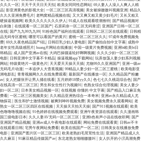
|
|
|
久久久一区
天天干天天日天天扣
欧美女同同性恋网站
69人妻人人澡人人爽人人精
|
|
|
|
品
影亚洲黄色的影视大全
一区二区三区高清视频
美女被操嗷嗷叫视频亚洲
精品久
|
|
|
久久久亚洲免费毛片
老鸭窝精品视频在线
又大又爽又粗又黄少妇毛片
又长又粗又
|
|
|
硬操逼视频网
欧美久久久久久久久伊人
91成人在线观看喷潮推特
国产精品视频对
|
|
|
白刺激
在线观看一区二区国产
石原莉奈一区二区无码青涩
亚洲国产日韩一区二区
|
|
|
|
在线
国产九九99九九99
91粉色国产福利在线观看
日韩区二区三区在线观看
日韩精
|
|
|
品无码专区蜜桃
哪里可以看国产的黄片
蜜桃一区二区三区久久
97成年免费视频免
|
|
|
|
费
69久久夜色精品国产6乱
日韩巨乳少妇人妻电影
国产偷拍自拍中文字幕
成熟中
|
|
|
老年女性高级感照片
huang片网站在线播放
中国一级黄片免费视频
亚洲bt欧美bt日
|
|
|
韩精品
成人国产亚洲av在线
大鸡巴操骚逼轮奸啊啊视频
久久久少妇一区二区三区
|
|
|
电影
日韩亚洲中文字幕不卡精品
操逼视频app下载网站
玩弄放荡人妻少妇系列视频
|
|
|
|
网站
特级黄绝片一级黄色片
天天爱天天操天天插
尤物99久久亚洲国产
亚洲一级av
|
|
|
无码毛片动漫
一本追伊人大杳蕉视频
99精品人妻少妇一区二区三蜜桃
欧美电影亚
|
|
|
洲电影乱
青青视频网久久在线免费观看
最新国产在线播放一区
久久精品国产粉嫩
|
|
|
|
av
女人把腿张开让男人捅在线看
五月婷婷18禁yy久久
色七七久久桃花综合色
国产
|
|
|
在线高清一区二区三区
男生和女生性行为视频91
色熟女综合伦理视频
美女人妻少
|
|
|
妇一区二区
日本美女精品视频一区
在线视频 你懂的 中文字幕
国产精品入口麻豆免
|
|
|
费看
一区二区三区视频美女
久久精品亚洲热综合一本奇米
亚洲av永久精品成人尤
|
|
|
|
物探花
医生和护士激情视频
被爽到呻吟视频免费
美女视频免费永久观看网站
老
|
|
|
熟女一区二区三区四区在线视频
天天操天天拍天天操
国产911视频在线观看
欧美
|
|
|
色噜噜噜视频在线
91色婷婷在线视频免费观看
亚洲午夜资源在线观看
久久漫画韩
|
|
|
国三级电影日本
久久人妻AV无码一区二区三区
亚洲h色有声小说在线收听网
国产
|
|
|
亚洲国产精品视频
亚洲av成人午夜电影在线观看
网站免费在线观看黄
日韩av不卡
|
|
|
在线观看日韩
宅男午夜网站免费看
欧美在线国产一区二区
日韩美女在线播放免费
|
|
|
电影
亚洲国产图片区一区二区三区
欧美老熟妇毛茸茸性生活
亚洲国产精品成人久
|
|
|
久久麻豆
91麻豆精品传媒国产av
东北老熟女啪啪嗷嗷叫
女人扒开的小泬高潮免费