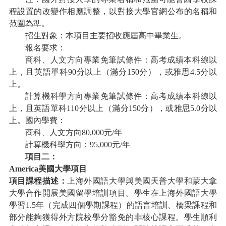
程設置的改變作相應調整，以對接大學官網公布的名稱和
范圍為準。
招生對象：本項目主要招收應屆高中畢業生。
報名要求：
商科、人文方向專業免筆試條件：高考成績本科線以
上，且英語單科
90分以上（滿分150分），或雅思4.5分以
上。
計算機科學方向專業免筆試條件：高考成績本科線以
上，且英語單科
110
分以上（滿分
150分），或雅思
5.0
分以
上。國內學費：
商科、人文方向
80,
000
元
/年
計算機科學方向：
95,000元/年
項目二：
America美國大學項目
項目課程描述：
上海外國語大學與美國天普大學和蒙大拿
大學合作開展美國留學培訓項目。學生在上海外國語大學
學習
1.5年（完成四個學期課程）的語言培訓、橋梁課程和
部分能夠獲得外方院校學分豁免的非核心課程。學生順利