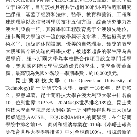
立于1965年，目前該校具有共計超過300門本科課程和研究
生課程，涵蓋了經濟和法律、醫學、教育和藝術、工程和
建筑環境以及信息科學與技術五個方面，綜合研究能力為
澳大利亞前十強，其醫學和工程教育處于全澳領先地位。
紐卡斯爾大學追求一流的教學與研究水準，憑借極高的學
術水平、頂級的休閑設施、優美的自然環境、獲獎的教學
大樓和當今最先端的科學技術，被越來越多的學生評為首
選學府。紐卡斯爾大學為本校際合作項目設立專門獎學
金，獎勵國內階段學習成績優異的學生，獎學金覆蓋面
廣，最高額為免國外階段一學期學費，約10,000澳元。
昆士蘭科技大學
（
The Queensland University of
Technology)是一所研究性大學，始建于1849年，歷史悠
久，聲譽卓著。昆士蘭科技大學在澳大利亞大學中排名前
10，位列世界TOP 3%，20
2
4年QS世界排名189位。昆士蘭
科技大學商學院是澳大利亞第一所同時獲得世界三大頂級
權威認證(AACSB、 EQUIS和AMBA)的商學院，在全球商
學院中排名前1%， 商科和經濟專業在2019年《泰晤士報高
等教育世界大學學科排名》中列全球前100位。根據最新的