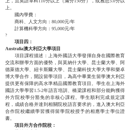
上，且英語單科
110
分以上（滿分
150分），或雅思
5.0
分以
上。
國內學費：
商科、人文方向：
80,000
元
/年
計算機科學方向：
95,000
元
/年
?
項目四：
Australia澳大利亞大學項目
項目課程描述：上海外國語大學發揮自身在國際教育
交流和辦學方面的優勢，與莫納什大學、昆士蘭大學、阿
德萊德大學、紐卡斯爾大學、昆士蘭科技大學大學和樂卓
博大學合作，開設留學項目，為高中畢業生留學澳大利亞
提供更有保障的高水準精品國際教育項目。學生在上海外
國語大學學習
1.5-2年語言培訓、橋梁課程和部分能夠獲得
外方院校學分豁免的非核心課程。學生順利完成規定課
程，成績合格并達到相關院校語言要求的，進入澳大利亞
合作院校繼續學習獲得留學院校授予的相應學士學位證
書。
項目外方合作院校：