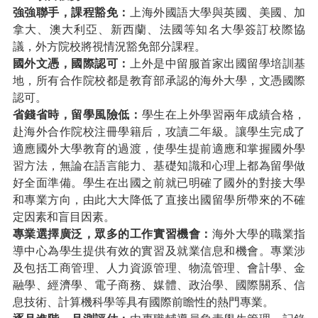
強強聯手，課程豁免：
上海外國語大學與英國、美國、加
拿大、澳大利亞、新西蘭、法國等知名大學簽訂校際協
議，外方院校將視情況豁免部分課程。
國外文憑，國際認可：
上外是中留服首家出國留學培訓基
地，所有合作院校都是教育部承認的海外大學，文憑國際
認可。
省錢省時，留學風險低：
學生在上外學習兩年成績合格，
赴海外合作院校注冊學籍后，攻讀二年級。讓學生完成了
適應國外大學教育的過渡，使學生提前適應和掌握國外學
習方法，無論在語言能力、基礎知識和心理上都為留學做
好全面準備。學生在出國之前就已明確了國外的對接大學
和專業方向，由此大大降低了直接出國留學所帶來的不確
定因素和盲目因素。
專業選擇廣泛，眾多的工作實習機會：
海外大學的職業指
導中心為學生提供有效的實習及就業信息和機會。專業涉
及包括工商管理、人力資源管理、物流管理、會計學、金
融學、經濟學、電子商務、媒體、政治學、國際關系、信
息技術、計算機科學等具有國際前瞻性的熱門專業。