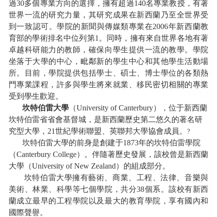
過30多個專業方向的選擇，擁有超過140名專業教授，有著
世界一流的研究力量，其研究成果在新西蘭乃至全世界受
到一致認可。學院的新聞與傳媒類專業在2006年新西蘭教
育部的學術排名中位列第1。同時，擁有來自世界各地有著
卓越科研能力的教師，確保向學生提供一流的教學。學院
坐落于大學的中心，毗鄰新的學生中心和其他學生活動場
所。目前，學院提供包括學士、碩士、博士學位的各類熱
門專業課程，許多與學生將來就業、移民密切相關的專業
受到學生歡迎。
坎特伯雷大學
（
University of Canterbury
），位于新西蘭
坎特伯雷省省會基督城，是新西蘭歷史第二悠久的著名研
究型大學，
21
世紀學術聯盟、英聯邦大學協會成員。
?
坎特伯雷大學的前身是創建于
1873
年的坎特伯雷學院
（
Canterbury College
）。伴隨著歷史發展，該校曾是新西蘭
大學（
University of New Zealand
）的組成部分。
坎特伯雷大學擁有藝術、商業、工程、法律、音樂與
美術、林業、科學等七個學院，共分
38
個系。該校有新西
蘭成立最早的工程學院以及最大的教育學院，享有國內和
國際聲譽。