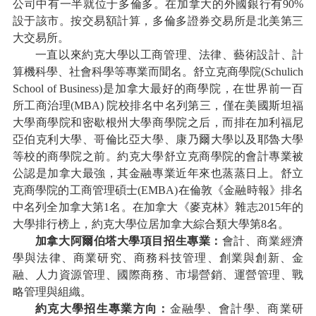
公司中有一半就位于多倫多。在加拿大的外國銀行有90%
設于該市。按交易額計算，多倫多證券交易所是北美第三
大交易所。
一直以來約克大學以工商管理、法律、藝術設計、計
算機科學、社會科學等專業而聞名。舒立克商學院
(Schulich
School of Business)是加拿大最好的商學院，在世界前一百
所工商治理(MBA) 院校排名中名列第三，僅在美國斯坦福
大學商學院和密歇根州大學商學院之后，而排在加利福尼
亞伯克利大學、哥倫比亞大學、康乃爾大學以及耶魯大學
等校的商學院之前。約克大學舒立克商學院的會計專業被
公認是加拿大最強，其金融專業近年來也蒸蒸日上。舒立
克商學院的工商管理碩士(EMBA)在倫敦《金融時報》排名
中名列全加拿大第1名。在加拿大《麥克林》雜志2015年的
大學排行榜上，約克大學位居加拿大綜合類大學第8名。
加拿大阿爾伯塔大學項目招生專業：
會計、商業經濟
學與法律、商業研究、商務科技管理、創業與創新、金
融、人力資源管理、國際商務、市場營銷、運營管理、戰
略管理與組織。
約克大學招生專業方向：
金融學、會計學、商業研