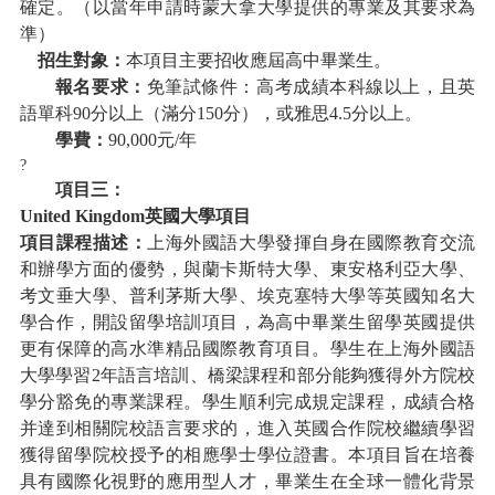
確定。（以當年申請時蒙大拿大學提供的專業及其要求為
準）
招生對象：
本項目主要招收應屆高中畢業生。
報名要求：
免筆試條件：高考成績本科線以上，且英
語單科
90分以上（滿分150分），或雅思4.5分以上。
學費：
90,000
元
/年
?
項目三：
United Kingdom英國大學項目
項目課程描述：
上海外國語大學發揮自身在國際教育交流
和辦學方面的優勢，與蘭卡斯特大學、東安格利亞大學、
考文垂大學、普利茅斯大學、埃克塞特大學等英國知名大
學合作，開設留學培訓項目，為高中畢業生留學英國提供
更有保障的高水準精品國際教育項目。學生在上海外國語
大學學習
2年語言培訓、橋梁課程和部分能夠獲得外方院校
學分豁免的專業課程。學生順利完成規定課程，成績合格
并達到相關院校語言要求的，進入英國合作院校繼續學習
獲得留學院校授予的相應學士學位證書。本項目旨在培養
具有國際化視野的應用型人才，畢業生在全球一體化背景