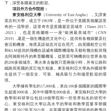
下，深受各國雇主的歡迎。
項目外方合作院校：
東安格利亞大學
（
University of East Anglia），又譯
東
英吉利大學
，成立于
1963年，是一所位于英國英格蘭諾里
奇的一流學府。諾里奇市是英國最宜居城市（Times 2017-
-2021），也是英格蘭唯一一座“歐洲最美城市”（CNN
2019）,還是一個生機盎然文化中心，提供有各種娛樂及社
會活動機會，海濱及諾福克河近在咫尺，由英國航空公司
和KLM提供的飛機在諾威奇國際機場每天都有幾次航班飛
去阿姆斯特丹的希普爾機場，從那里可轉機前往世界各地
的200多個城市。乘火車去倫敦只需兩個小時
，并有公路和
鐵路與英國的其它地方相連。東安格利亞大學為外國留學
生提供了一個安全、可靠、極具吸引力和備受歡迎的環
境。
大學擁有學生約
17,000名，來自100多個國家的國際學
生超過3000名，其中中國學生800余名。
東安格利亞大學
的
教學和科研單位包括
18個學院和一些世界知名的研究中
心。
東安格利亞大學
以高水平的學術和教學質量享譽國
際：從
2017年至2021年，在英國皇家教育部頒布的教學品