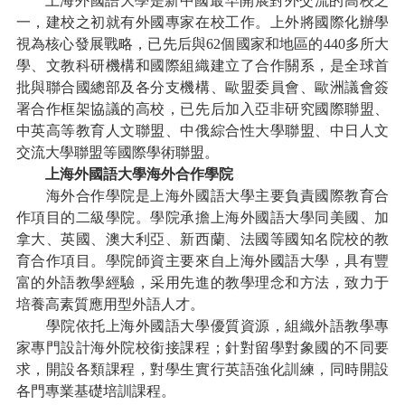
上海外國語大學是新中國最早開展對外交流的高校之
一，建校之初就有外國專家在校工作。上外將國際化辦學
視為核心發展戰略，已先后與
62個國家和地區的440多所大
學、文教科研機構和國際組織建立了合作關系，是全球首
批與聯合國總部及各分支機構、歐盟委員會、歐洲議會簽
署合作框架協議的高校，已先后加入亞非研究國際聯盟、
中英高等教育人文聯盟、中俄綜合性大學聯盟、中日人文
交流大學聯盟等國際學術聯盟。
上海外國語大學海外合作學院
海外合作學院是上海外國語大學主要負責國際教育合
作項目的二級學院。學院承擔上海外國語大學同美國、加
拿大、英國、澳大利亞、新西蘭、法國等國知名院校的教
育合作項目。學院師資主要來自上海外國語大學，具有豐
富的外語教學經驗，采用先進的教學理念和方法，致力于
培養高素質應用型外語人才。
學院依托上海外國語大學優質資源，組織外語教學專
家專門設計海外院校銜接課程；針對留學對象國的不同要
求，開設各類課程，對學生實行英語強化訓練，同時開設
各門專業基礎培訓課程。