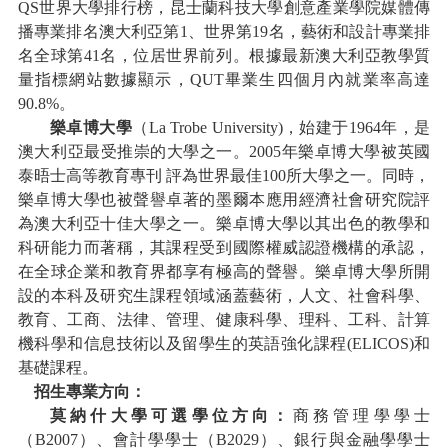
QS世界大學排行榜，昆士蘭科技大學創意產業學院媒體傳
播專業排名澳大利亞第1、世界第19名，藝術和設計專業排
名全球第41名，位居世界前列。根據最新澳大利亞教學質
量指標網站數據顯示，QUT畢業生四個月內就業率高達
90.8%。
樂卓博大學
（
La Trobe University
)，始建于1964年，是
澳大利亞最受推崇的大學之一。2005年樂卓博大學被英國
泰晤士高等教育專刊 評為世界最佳100所大學之一。同時，
樂卓博大學也被聲譽卓著的墨爾本應用經濟社會研究院評
為澳大利亞十佳大學之一。樂卓博大學以其出色的教學和
科研能力而著稱，其課程受到國際權威認證機構的承認，
在全球企業和教育界都享有極高的聲譽。樂卓博大學所開
設的本科及研究生課程領域涵蓋藝術，人文、社會科學、
教育、工商、法律、管理、健康科學、理科、工科、計算
機科學和信息技術以及留學生的英語強化課程(ELICOS)和
基礎課程。
招生專業方向：
莫納什大學可選學位方向：
商務管理學學士
（
B2007）、會計學學士（B2029）、銀行與金融學學士