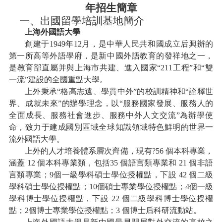
年招生簡章
一、出國留學培訓基地簡介
上海外國語大學
創建于
1949年12月，是中華人民共和國成立后興辦的
第一所高等外語學府，是新中國外語教育的發祥地之一，
是教育部直屬并與上海市共建、進入國家“211工程”和“雙
一流”建設的全國重點大學。
上外秉承
“格高志遠、學貫中外”的校訓精神和“詮釋世
界、成就未來”的辦學理念，以“服務國家發展、服務人的
全面成長、服務社會進步、服務中外人文交流”為辦學使
命，致力于建成國別區域全球知識領域特色鮮明的世界一
流外國語大學。
上外的人才培養體系層次齊備，現有
?56 個本科專業，
涵蓋 12 個本科專業類，包括35 個語言類專業和 21 個非語
言類專業；
9
個一級學科碩士學位授權點，下設
42 個二級
學科碩士學位授權點；
10
個碩士專業學位授權點；
4
個一級
學科博士學位授權點，下設
22 個二級學科博士學位授權
點
；
2個博士專業學位授權點
；
3 個博士后科研流動站。