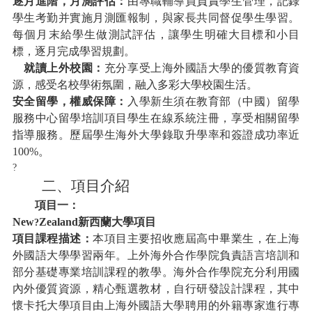
逐月進階，月測評估：
由專職輔導員負責學生管理，記錄
學生考勤并實施月測匯報制，與家長共同督促學生學習。
每個月末給學生做測試評估，讓學生明確大目標和小目
標，逐月完成學習規劃。
就讀上外校園：
充分享受上海外國語大學的優質教育資
源，感受名校學術氛圍，融入多彩大學校園生活。
安全留學，權威保障：
入學新生須在教育部（中國）留學
服務中心留學培訓項目學生在線系統注冊，享受相關留學
指導服務。歷屆學生海外大學錄取升學率和簽證成功率近
100%。
?
二、項目介紹
項目一：
New
Zealand新西蘭大學項目
?
項目課程描述：
本項目主要招收應屆高中畢業生，在上海
外國語大學學習兩年。上外海外合作學院負責語言培訓和
部分基礎專業培訓課程的教學。海外合作學院充分利用國
內外優質資源，精心甄選教材，自行研發設計課程，其中
懷卡托大學項目由上海外國語大學聘用的外籍專家進行專