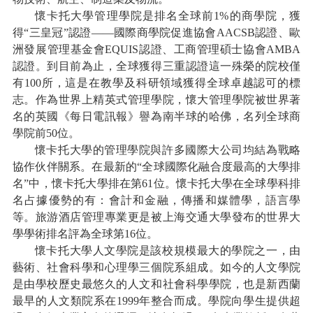
懷卡托大學管理學院是排名全球前
1%的商學院，獲
得“三皇冠”認證——國際商學院促進協會AACSB認證、歐
洲發展管理基金會EQUIS認證、工商管理碩士協會AMBA
認證。到目前為止，全球獲得三重認證這一殊榮的院校僅
有100所，這是在教學及科研領域獲得全球卓越認可的標
志。作為世界上精英式管理學院，懷大管理學院被世界著
名的英國《每日電訊報》譽為南半球的哈佛，名列全球商
學院前50位。
懷卡托大學的管理學院與許多國際大公司均結為戰略
協作伙伴關系。在最新的
“全球國際化融合度最高的大學排
名”中，懷卡托大學排在第61位。懷卡托大學在全球學科排
名占據優勢的有：會計和金融，傳播和媒體學，語言學
等。旅游酒店管理專業更是被上海交通大學發布的世界大
學學術排名評為全球第16位。
懷卡托大學人文學院是該校規模最大的學院之一，由
藝術、社會科學和心理學三個院系組成。如今的人文學院
是由學校歷史最悠久的人文和社會科學學院，也是新西蘭
最早的人文類院系在
1999年整合而成。學院向學生提供超