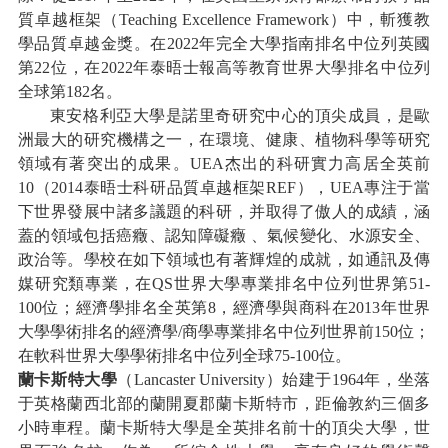
質卓越框架（Teaching Excellence Framework）中，斬獲教
學品質卓越金獎。在2022年完全大學指南排名中位列英國
第22位，在2022年泰晤士報高等教育世界大學排名中位列
全球第182名。
東安格利亞大學是諾里奇研究中心的頂尖成員，是歐
洲最大的研究機構之一，在環境、健康、植物科學等研究
領域有著突出的成果。
UEA杰出的科研實力高居全英前
10（2014泰晤士科研品質卓越框架REF），UEA專注于當
下世界發展中諸多議題的科研，并取得了傲人的成績，涵
蓋的領域包括癌癥、認知障礙癥 、氣候變化、水源安全、
政治等。學校在如下領域也有著輝煌的成就，如通訊及傳
媒研究類專業，在QS世界大學專業排名中位列世界第51-
100位；經濟學排名全英第8，經濟學與商科在2013年世界
大學學術排名的經濟學/商學專業排名中位列世界
前
150位；
在軟科世界大學學術排名中位列全球75-100位。
蘭卡斯特大學
（
Lancaster University）始建于1964年，坐落
于英格蘭西北部的蘭開夏郡蘭卡斯特市，距倫敦約三個多
小時車程。蘭卡斯特大學是全英排名前十的頂尖大學，世