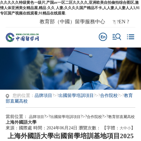
久久久久久特级黄色一级片,产国av一区二区久久久久,亚洲欧美自拍偷拍综合图区,激
情人体亚洲美女精品屋,精品 久久 人妻,久久久久国产精品不卡,人人妻人人妻人人3,91
专区国产视频在线观看,91精品在线观看.
教育部（中國）留學服務中心
EN
?
?| ?
您的位置：
品牌項目
?>?
出國留學培訓項目
?>?
合作院校
?>?
教育
部直屬高校
當前位置：
?>?
?>?
?>?
品牌項目
出國留學培訓項目
合作院校
教育部直屬高校
上海外國語大學
來源：國際處
時間：2024年06月24日
瀏覽次數：
【字體：
】
大
中
小
上海外國語大學出國留學培訓基地項目
2025