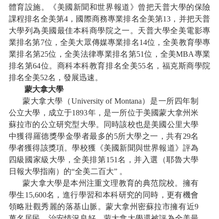
體育設施。《美國新聞和世界報道》曾把天普大學的保險
課程排名全美第4，國際商務專業排名全美第13，并把天普
大學列為美國最佳本科商學院之一。天普大學全美電影專
業排名第7位，全美大眾傳媒專業排名14位，全美教育學專
業排名第25位，全美法律專業排名第51位，全美MBA專業
排名第64位。商科本科教育排名全美55名，福克斯商學院
排名全美52名，發展迅速。
蒙大拿大學
蒙大拿大學（
University of Montana
）是一所四年制
公立大學，成立于
1893年，是一所位于美國蒙大拿州米
蘇拉市的公立研究型大學。同時該校也是美國公里大學
中獲得羅德獎學金學者最多的5所大學之一，共有29名
學者獲得該獎項。學校獲《美國新聞與世界報道》評為
四級國家級大學，全美排第151名，并入選（耶魯大學
日報大學指南）的“全美二百大” 。
蒙大拿大學是本州注重文理教育的典范院校。擁有
學生
15,600名，進行學習和本科研究的同時，更有機會
領略壯觀秀麗的落基山脈。蒙大拿州密蘇拉市擁有近9
萬名居民，治安情況良好。蒙大拿大學還被評為全美最