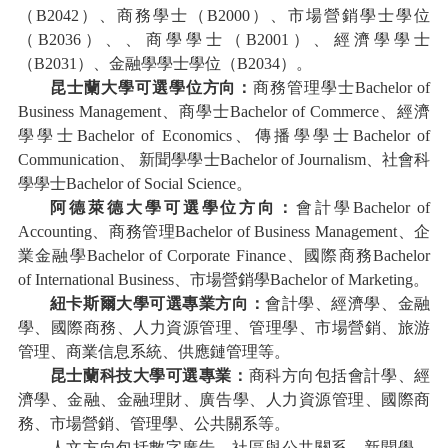
（B2042）、商務學士（B2000）、市場營銷學士學位
（B2036）、、商學學士（B2001）、經濟學學士
（B2031）、金融學學士學位（B2034）。
昆士蘭大學可選學位方向：
商務管理學士
Bachelor of
Business Management
、商學士
Bachelor of Commerce
、經濟
學學士
Bachelor of Economics
、傳播學學士
B
achelor of
Communication
、
新聞學學士
B
achelor of
Journalism、社會科
學學士B
achelor of Social Science
。
阿德萊德大學可選學位方向：
會計學
Bachelor of
Accounting、商務管理Bachelor of Business Management、企
業金融學Bachelor of Corporate Finance、國際商務Bachelor
of International Business、市場營銷學Bachelor of Marketing。
紐卡斯爾大學可選專業方向：
會計學、經濟學、金融
學、國際商務、人力資源管理、管理學、市場營銷、旅游
管理、商業信息系統、供應鏈管理等。
昆士蘭科技大學可選專業：
商科方向包括會計學、經
濟學、金融、金融理財、廣告學、人力資源管理、國際商
務、市場營銷、管理學、公共關系等。
人文方向包括數字廣告、社區與公共關系、新聞學、