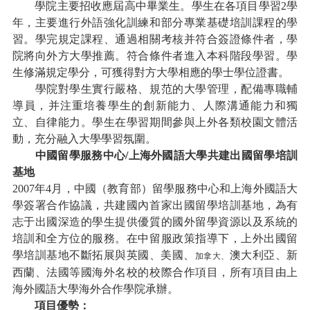
學院主要招收應屆高中畢業生。學生在各項目學習
2學
年，主要進行外語強化訓練和部分專業基礎培訓課程的學
習。學完規定課程、通過相關考核并符合簽證條件者，學
院將向外方大學推薦。符合條件者進入本科階段學習。學
生修滿規定學分，可獲得對方大學相應的學士學位證書。
學院對學生實行嚴格、規范的大學管理，配備專職輔
導員，并注重培養學生的創新能力、人際溝通能力和獨
立、自律能力。學生在學習期間參與上外各類校園文體活
動，充分融入大學學習氛圍。
中國留學服務中心
/上海外國語大學共建出國留學培訓
基地
2007年4月，中國（教育部）留學服務中心和上海外國語大
學簽署合作協議，共建國內首家出國留學培訓基地，為有
志于出國深造的學生提供優質的國外留學資源以及系統的
培訓和全方位的服務。在中留服政策指導下，上外出國留
學培訓基地不斷拓展與英國、美國、
澳大利亞、新
加拿大、
西蘭、法國等國海外名校的校際合作項目，所有項目由上
海外國語大學海外合作學院承辦。
項目優勢：