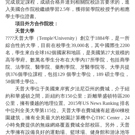
完成規定課程，成績合格并達到相關院校語言要求的，進
入美國合作院校繼續學習2.5年，獲得留學院校授予的相應
學士學位證書。
項目外方合作院校：
天普大學
????
天普大學（
Temple
University）創立于1884年，是一所
?
綜合性的大學，目前在校學生39,000名，其中國際生2200
名，學生來自全球162個國家和地區，是美國第27大規模的
高等學府。數萬名學生分布在大學內17所學院，包括商學
院、法學院、醫學院、藥劑學院、牙醫學院等。大學共提
供376個學位課程，包括129 個學士學位，189 碩士學位，
58個博士學位.。
天普大學位于美國東岸賓夕法尼亞州的費城，介于紐
約和華盛頓之間，距紐約市
150公里；距離華盛頓特區200
公里，擁有優越的地理位置。2015年US News Ranking 排名
中位列全美大學第115位。天普大學在費城擁有超過60棟校
園建筑，擁有全美最大的校園計算機中心THC Center，24
小時免費提供的無線網絡覆蓋費城全部校區。另外，天普
大學擁有設備良好的運動場、籃球場、健身館和游泳池等