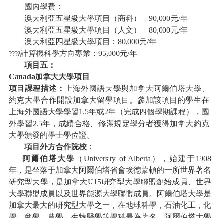
國內學費：
澳大利亞五星級大學項目（商科）：
90
,
000
元
/年
澳大利亞五星級大學項目（人文）：
80,000
元
/年
澳大利亞四星級大學項目：
80,000
元
/年
計算機科學方向專業：
95
,
000
元
/年
????
項目五：
Canada加拿大大學項目
項目課程描述：
上海外國語大學與加拿大阿爾伯塔大學、
約克大學合作開設加拿大留學項目。參加該項目的學生在
上海外國語大學學習
1.5年或2年（完成四個學期課程），國
外學習2.5年，成績合格、修滿規定學分者獲得加拿大約克
大學頒發的學士學位證。
項目外方合作院校：
阿爾伯塔大學
（
University of Alberta
），始建于
1908
年，是坐落于加拿大阿爾伯塔省會埃德蒙頓的一所世界著名
研究型大學，是加拿大
U15
研究型大學聯盟創始成員、世界
大學聯盟成員以及世界能源大學聯盟成員。阿爾伯塔大學是
加拿大最大的研究型大學之一，在地球科學，石油化工，化
學，商學，農學，生物醫學等學科最為著名。阿爾伯塔大學