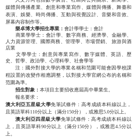
媒體與傳播產業、創意和專業寫作、媒體與傳播、舞臺和
表演、娛樂、時尚傳播、互動與視覺設計、音樂和音效、
屏幕內容制作等。
樂卓博大學招生專業：
會計學學士：會計
商業學學士：會計學、數字商務、經濟學、金融學、
人力資源管理、國際商務、管理學、市場營銷、
旅游與酒
店業
文學學士：創意與專業寫作、數字媒體、英語、歷
史、哲學、政治學、心理科學、社會學等
注：國外對接大學的專業名稱和范圍可能會因學校課
程設置的改變作相應調整，以對接大學官網公布的名稱和
范圍為準。
招生對象：
本項目主要招收應屆高中畢業生。
報名要求：
澳大利亞五星級大學
免筆試條件：高考成績本科線以上，
且英語單科
110分以上（滿分150分），或雅思5.0分以上。
澳大利亞四星級大學
免筆試條件：高考成績本科線以
上，且英語單科
90分以上（滿分150分），或雅思4.5分以
上。