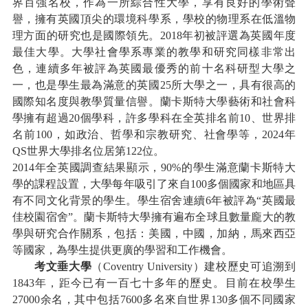
界百強名校，作為一所綜合性大學，享有良好的學術聲
譽，擁有英國頂尖的環境科學系，學校的物理系在低溫物
理方面的研究也是國際領先。2018年初被評選為英國年度
最佳大學。大學社會學系專業的教學和研究同樣非常出
色，連續多年被評為英國最優秀的前十名科研型大學之
一，也是學生最為滿意的英國25所大學之一，具有很高的
國際知名度與教學質量信譽。蘭卡斯特大學藝術和社會科
學擁有超過20個學科，許多學科在全英排名前10、世界排
名前100，如政治、哲學和宗教研究、社會學等，20
2
4年
QS世界大學排名位居第12
2
位。
2014年全英國調查結果顯示，90%的學生滿意蘭卡斯特大
學的課程設置，大學每年吸引了來自100多個國家和地區具
有不同文化背景的學生。學生宿舍連續6年被評為“英國最
佳校園宿舍”。蘭卡斯特大學擁有遍布全球且數量龐大的教
學與研究合作關系，包括：美國，中國，加納，馬來西亞
等國家，為學生提供更廣的學習和工作機會。
考文垂大學
（
Coventry University
）
建校歷史可追溯到
1843年，距今已有一百七十多年的歷史。目前在校學生
27000余名，其中包括7600多名來自世界130多個不同國家