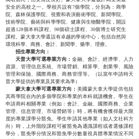
安全的高校之一。學校共設有7個學院，分別為：商學
院、森林保護學院、視覺和表演藝術學院、新聞學院、
技術學院、藝術與科學學院、健康與生物醫學院，開設
超過128個本科課程、98個碩士課程、30個博士研究生
課程。蒙大拿大學還設有卓越的學術中心，包括自然與
環境科學、商務、會計、新聞學、藥學、理療。
招生專業方向：
天普大學可選專業方向：
金融、會計、經濟學、人力
資源、管理信息系統、市場營銷、精算學、創業學、風險
管理和保險、國際商務、商務管理等。（以當年申請時天
普大學提供的專業及其要求為準）
蒙大拿大學可選專業方向：
美國蒙大拿大學提供包括
其商學院在內的多個學院和專業的本科就讀機會。學生在
申請商科相關專業（例如：會計、金融、國際商務、企業
管理、信息管理、市場營銷等）時，將有機會獲得最大限
度的專業課學分豁免。學生申請其他專業（如人文社科方
向）時，上外階段課程可被豁免為通識課程或者選修課程
學分，豁免學分情況和豁免學分數量視具體專業情況不同