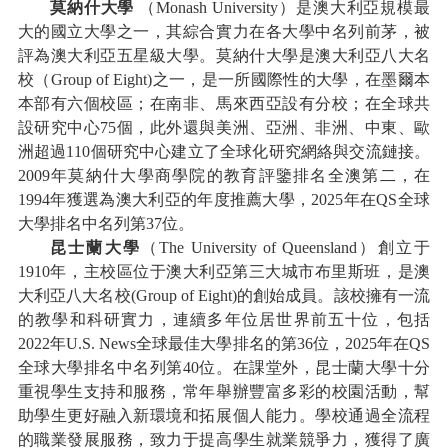
莫納什大學
（
Monash University
）是澳大利亞規模最
大的國立大學之一，其綜合實力在各大學中名列前茅，被
評為澳大利亞五星級大學。莫納什大學是澳大利亞八大名
校（
Group of Eight)之一，是一所國際性的大學，在墨爾本
本部有六個校區；在南非、馬來西亞設有分校；在全球共
設研究中心75個，此外還與美洲、亞洲、非洲、中東、歐
洲超過110個研究中心建立了全球化研究網絡與交流鏈接。
2009年莫納什大學商學院的教育評鑒排名全澳第二，在
1994年獲選為澳大利亞的年度推薦大學，20
2
5年在QS全球
大學排名中名列第37位。
昆士蘭大學
（
The University of Queensland
）
創立于
1910年，主校區位于澳大利亞第三大城市布里斯班，是澳
大利亞八大名校(Group of Eight)的創始成員。該校擁有一流
的教學和科研實力，連續多年位居世界前五十位，包括
2022年U.S. News全球最佳大學排名的第36位
，
20
2
5年在QS
全球大學排名中名列第40位
。
在課堂外，昆士蘭大學十分
重視學生支持和服務，常年舉辦豐富多彩的校園活動，幫
助學生更好融入新環境和拓展個人能力。學校通過全流程
的職業發展服務，致力于提高學生就業競爭力，獲得了廣