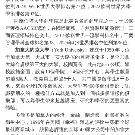
位列
2023CWUR
世界大學排名第
77
位；
2022
軟科世界大學
學術排名第
92
位。
阿爾伯塔大學商學院是北美著名的商學院之一，于
1968
年獲得
AACSB
認證，在國際商務、自然資源與能源管理、工
商管理領域特色突出。
?2019
軟科世界一流學科排名中，工商
管理學科全球排名第
38
。
202
5年
QS
世界排名中位列第
96位。
加拿大約克大學
（
York University
）建立于
1959 年，位
于加拿大第一大城市、安大略省的首府多倫多，是全加拿
大綜合規模第三大的大學。校園寬闊，共占地635 公頃。學
校設施全面，設有10個學院，24個研究中心，其學生數量
超過5萬人，教職員工超過5千人。其中國際留學生6千多
名，來自全球170多個國家。大學里有400多個俱樂部，認
識新朋友的一種極佳方式就是加入到一個或多個這樣的俱
樂部，可以為學生帶來超越講座、研究和學習的更豐富的
體驗。
多倫多是加拿大的經濟、金融、制造業、商業和教育
衛生中心，
1996年在美國《幸福》雜志的評比中榮膺全球
最佳商業城市，該雜志評選的全球500家大公司中的加拿大