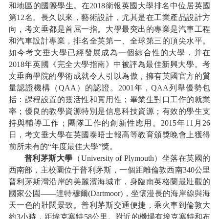
和地區的國際學生。在2018衛報英國大學排名中位居英國
第12名。長久以來，藝術設計，尤其是在工業產品設計方
向，考文垂都是首屈一指。大學最突出的專業是汽車工程
和汽車設計專業，排名全英第一、全球第三的頂尖水平。
如今考文垂大學已經發展成為一個綜合性的大學，并在
2018年英國《完全大學指南》中被評為最佳新興大學。
考
文垂商學院的學術成就令人引以為傲，擁有英國官方的質
量認證機構（
QAA）的認證。2001年，QAA列舉優勢包
括：課程設置的靈活性和實用性；畢業生對口工作的就業
率；優良的教學資源特別是信息科技資源；有效的學生支
持與輔導工作；團隊工作的創新性應用。2015年11月26
日，考文垂大學在英國泰晤士報高等教育頒獎晚會上獲得
前所未有的“年度最佳大學”獎。
普利茅斯大學
（
University of Plymouth
）坐落在英國的
西南部，主校園位于普利茅斯，一個距離倫敦西南
340公里
普利茅斯灣沿岸的美麗濱海城市，身臨南英格蘭最壯觀的
國家公園——達特穆爾(Dartmoor)，坐懷漫長的海岸線與海
天一色的壯闊景致。普利茅斯交通便捷，乘火車到倫敦大
約3小時，距埃克塞特58公里。附近的機場有埃克塞特和布