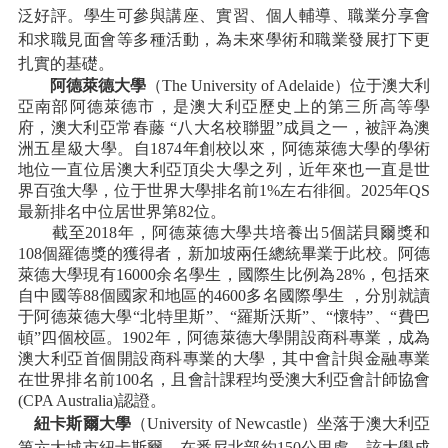
泛好評。學生可參與講座、實習、個人輔導、職業分享會
和求職見面會等多種活動，為未來學術和職業發展打下更
扎實的基礎。
阿德萊德大學
（
The University of Adelaide）位于澳大利
亞南部阿德萊德市，是澳大利亞歷史上的第三所高等學
府，澳大利亞常春藤 “八大名校聯盟”成員之一，被評為澳
洲五星級大學。自1874年創校以來，阿德萊德大學的學術
地位一直位居澳大利亞頂尖大學之列，近年來也一直是世
界百強大學，位于世界大學排名前1%左右徘徊。2025年QS
最新排名中位居世界第82位。
截至
2018年，阿德萊德大學共培養出5個諾貝爾獎和
108個羅德獎的獲得者，新加坡兩任總統畢業于此校。阿德
萊德大學現有16000余名學生，國際生比例為28%，包括來
自中國等88個國家和地區的4600多名國際學生 ，分別就讀
于阿德萊德大學“北特里斯”、“羅斯沃斯”、“懷特”、“費巴
頓”四個校區。1902年，阿德萊德大學開設商科專業，成為
澳大利亞首個開設商科專業的大學，其中會計與金融專業
在世界排名前100名，且會計課程均受澳大利亞會計師協會
(CPA Australia)認證。
紐卡斯爾大學
（
University of Newcastle
）
坐落于澳大利亞
第六大城市紐卡斯爾，在悉尼北部約
150公里處。該大學成