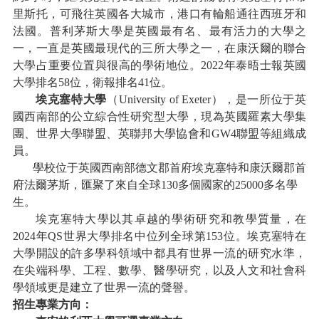
里斯托，可飛往英國各大城市，港口有輪船通往西班牙和
法國。普利茅斯大學是英國最有名、最有活力的大學之
一，一直是英國最現代的三所大學之一，在康沃爾的聯合
大學占重要位置與很高的學術地位。20
22
年泰晤士報英國
大學排名
58位，衛報排名4
1
位。
埃克塞特大學
（
University of Exeter），是一所位于英
國西南部的公立綜合性研究型大學，現為英國羅素大學集
團、世界大學聯盟、英聯邦大學協會和GW4聯盟等組織成
員。
學校位于英國西南部德文郡首府埃克塞特和康沃爾郡首
府法爾茅斯，匯聚了來自全球
130多個國家的25000多名學
生。
埃克塞特大學以其卓越的學術研究和教學質量，在
2024年QS世界大學排名中位列全球第153位。埃克塞特在
大學開設的許多學科領域中都具有世界一流的研究水準，
在尖端科學、工程、數學、醫學研究，以及人文和社會科
學領域更是建立了世界一流的聲譽。
招生專業方向：