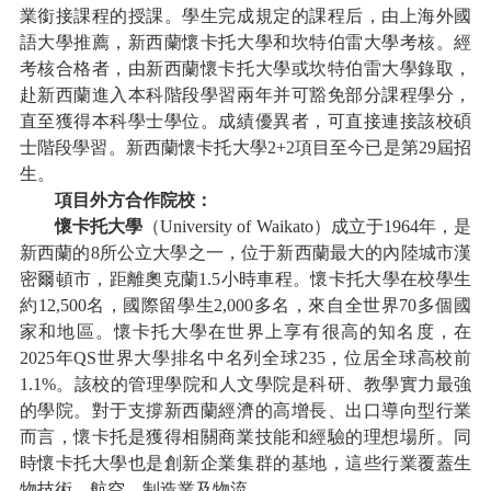
業銜接課程的授課。學生完成規定的課程后，由上海外國
語大學推薦，新西蘭懷卡托大學和坎特伯雷大學考核。經
考核合格者，由新西蘭懷卡托大學或坎特伯雷大學錄取，
赴新西蘭進入本科階段學習兩年并可豁免部分課程學分，
直至獲得本科學士學位。成績優異者，可直接連接該校碩
士階段學習。新西蘭懷卡托大學
2
+2
項目至今已是第
2
9
屆招
生。
項目外方合作院校：
懷卡托大學
（
University of Waikato
）成立于
1964年，是
新西蘭的8所公立大學之一，位于新西蘭最大的內陸城市漢
密爾頓市，距離奧克蘭1.5小時車程。懷卡托大學在校學生
約12,500名，國際留學生2,000多名，來自全世界70多個國
家和地區。懷卡托大學在世界上享有很高的知名度，在
2025年QS世界大學排名中名列全球235，位居全球高校前
1.1%。該校的管理學院和人文學院是科研、教學實力最強
的學院。對于支撐新西蘭經濟的高增長、出口導向型行業
而言，懷卡托是獲得相關商業技能和經驗的理想場所。同
時懷卡托大學也是創新企業集群的基地，這些行業覆蓋生
物技術、航空、制造業及物流。