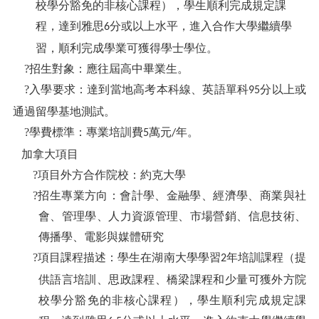
校學分豁免的非核心課程），學生順利完成規定課
程，達到雅思
分或以上水平，進入合作大學繼續學
6
習，順利完成學業可獲得學士學位。
?招生對象：應往屆高中畢業生。
?入學要求：達到當地高考本科線、英語單科
分以上或
95
通過留學基地測試。
?學費標準：專業培訓費
萬元
年。
5
/
加拿大項目
?項目外方合作院校：約克大學
?招生專業方向：會計學、金融學、經濟學、商業與社
會、管理學、人力資源管理、市場營銷、信息技術、
傳播學、電影與媒體研究
?項目課程描述：學生在湖南大學學習
年培訓課程（提
2
供語言培訓、思政課程、橋梁課程和少量可獲外方院
校學分豁免的非核心課程），學生順利完成規定課