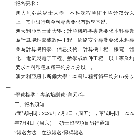
?報名要求：
l
澳大利亞蒙納士大學：本科課程算術平均分
75
分以
上，其中銀行與金融專業要求有數學基礎。
澳大利亞昆士蘭大學：計算機科學專業要求本科專業
為計算機科學或軟件工程；網絡安全專業要求本科專
業為計算機科學、信息技術、計算機工程、機電一體
化、電氣與電子工程、數學或軟件工程；以上專業均
要求本科課程加權平均分
75
分以上。
澳大利亞紐卡斯爾大學：本科課程算術平均分
65
分以
上
?學費標準：專業培訓費
萬元
年
5
/
三、報名須知
?面試時間：
年
月
日（周五），筆試時間：
2026
7
3
2026
年
月
日（周六），碩士留學項目另行通知。
7
4
?報名方法：在線報名
掃碼報名。
/