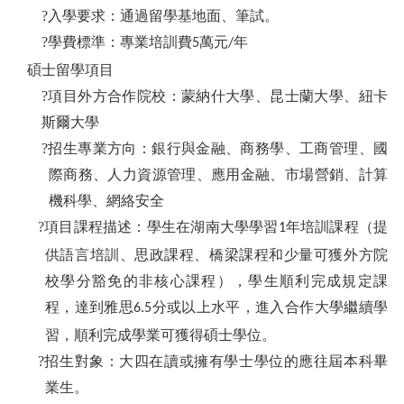
?入學要求：通過留學基地面、筆試。
?學費標準：專業培訓費
萬元
年
5
/
碩士留學項目
?項目外方合作院校：蒙納什大學、昆士蘭大學、紐卡
斯爾大學
?招生專業方向：銀行與金融、商務學、工商管理、國
際商務、人力資源管理、應用金融、市場營銷、計算
機科學、網絡安全
?項目課程描述：學生在湖南大學學習
年培訓課程（提
1
供語言培訓、思政課程、橋梁課程和少量可獲外方院
校學分豁免的非核心課程），學生順利完成規定課
程，達到雅思
分或以上水平，進入合作大學繼續學
6.5
習，順利完成學業可獲得碩士學位。
?招生對象：大四在讀或擁有學士學位的應往屆本科畢
業生。