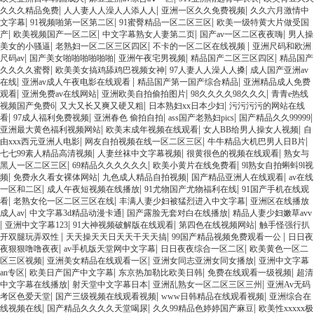
|
|
|
久久久精品免费
人人妻人人澡人人添人人
亚洲一区久久免费视频
久久六月激情中
|
|
|
文字幕
91视频啪第一区第二区
91蜜臀精品一区二区三区
欧美一级特黄大片做受国
|
|
|
|
产
欧美视频国产一区二区
中文字幕熟女人妻第二页
国产av一区二区夜夜嗨
男人操
|
|
|
美女的小骚逼
老熟妇一区二区三区四区
不卡的一区二区在线视频
亚洲尺码和欧洲
|
|
|
|
尺码av
国产美女啪啪啪啪啪啪
亚洲午夜宅男视频
精品国产二区三区四区
精品国产
|
|
|
久久久久蜜臀
欧美美女搞鸡舔鸡巴视频女神
97人妻人人澡人人搡
成人国产亚洲av
|
|
|
在线
亚洲av成人午夜电影在线观看
精品国产第一国产综合精品
亚洲精品成人免费
|
|
|
|
观看
亚洲免费av在线网站
亚洲欧美自拍偷拍图片
98久久久久98久久久
青青e热线
|
|
|
视频国产免费6
又大又长又爽又硬又粗
日本熟妇xx日本少妇
污污污污的网站在线
|
|
|
|
|
看
97成人福利免费视频
亚洲春色 偷拍自拍
ass国产老熟妇pics
国产精品久久99999
|
|
|
亚洲最大黄色福利视频网站
欧美末成年视频在线观看
女人BB给男人操女人视频
自
|
|
|
由xxx西元亚洲人电影
网友自拍视频在线一区二区三区
牛牛精品大机巴男人日B片
|
|
|
七七99素人精品高清视频
人妻丝袜中文字幕视频
很黄很色的视频在线观看
熟女与
|
|
|
黑人一区二区三区
69精品久久久久久久
欧美小黄片在线免费看
9l熟女自拍蝌蚪9l视
|
|
|
|
频
免费永久看女裸体网站
九色成人精品自拍视频
国产精品亚洲人在线观看
av在线
|
|
|
一区和二区
成人午夜短视频在线播放
91尤物国产尤物福利在线
91国产手机在线观
|
|
|
看
老熟女伦一区二区三区在线
丰满人妻少妇被猛烈进入中文字幕
亚洲区在线播放
|
|
|
成人av
中文字幕3d精品动漫卡通
国产露脸无套对白在线播放
精品人妻少妇嫩草avv
|
|
|
|
亚洲中文字幕123
91大神视频破解版在线观看
第四色在线视频网站
触手怪强行扒
|
|
|
开双腿玩弄双性
天天操天天日天天干天天搞
99国产精品视频免费观看一公
日日夜
|
|
|
夜狠狠噜噜夜夜
av手机版天堂网中文字幕
日日夜夜综合一区二区
欧美黄色一区二
|
|
|
区三区视频
亚洲美女精品在线观看一区
亚洲女同志亚洲女同女播放
亚洲中文字幕
|
|
|
|
an专区
欧美日产国产中文字幕
东京热加勒比欧美日韩
免费在线观看一级视频
超清
|
|
|
中文字幕在线播放
射天堂中文字幕日本
亚洲乱熟女一区二区三区三州
亚洲Av无码
|
|
|
考区色爱天堂
国产三级视频在线观看视频
www日韩精品在线观看视频
亚洲综合在
|
|
|
线视频在线
国产精品久久久久天堂喝尿
久久99精品色婷婷国产麻豆
欧美性xxxxx极