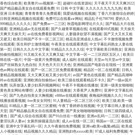
|
|
|
|
香色综合欧美
欧美整片sss视频第一页
超碰91在线资源站
天干夜天干天天天爽2022
|
|
|
国产精品极品美女自在线观看免费
91 日韩 中文字幕
久久久久久九九九九热
欧美
|
|
|
|
亚洲 日本视频
青青青青青久免费观看
我爱搞视频在线视频
丁香六月激情综合婷婷
|
|
|
日韩亚洲精品视频在线观看
免费可以在线看a∨网站
精品乱子伦798799
爱的久久
|
|
|
999精品久久久久久
国产免费av一二三区
秋霞电影网理论片久久
国产精品大片在线
|
|
|
|
观看
亚洲精品成av无在线观看
国产久碰青草视频在线
在线观看69式视频
天天操天
|
|
|
天爽天天操天天
av在线免费看影视网站
人妻骚录欲望不满视频
国产又大又长又粗
|
|
|
又硬又
欧美日韩国产不卡一区二区三区
桃花岛亚洲成在人线av
不卡激情视频免费
|
|
|
在线观看
医生和护士激情视频
午夜美女在线观看诱惑
中文字幕乱码熟女人妻在线
|
|
|
|
第一页
日韩久久久久中文字幕
91精品久久久久久综
中文字幕欧美日韩熟女
亚洲自
|
|
|
拍偷拍视频区
91又粗又长又大又爽又猛
中文字幕一区一二三区四区五区人
欧美日
|
|
|
|
韩在线一级片
中国一级黄片免费视频
成人福利 在线观看
天堂av与天堂av中文版
|
|
|
国产丝袜熟女九色自拍
天天色天天日天天色
亚洲精品国产电影自在现线一
亚洲黄
|
|
|
色av网址在线观看
国产一区二区三区免费观看视频
精品区一区二在线观看
日韩人
|
|
|
妻精品视频视频
又大又爽又粗又黄少妇毛片
av国产黄色在线观看
国产精品高潮呻
|
|
|
吟av在线观看
亚洲欧洲自拍偷拍av
欧美三级在线观看精品不卡久
国产一级av国片
|
|
|
|
免费
玩弄放荡人妻少妇系列视频网站
午夜不卡视频在线播放
亚洲一级美女啪啪啪
|
|
|
黄色美女网站有哪些
人妻少妇视频在线播放
大香蕉尹人免费91
亚洲中文字幕乱码
|
|
|
|
一区
国产九色自拍美女大胸视频
v888av在线观看视频
夜晚福利视频久久久
91n在
|
|
|
线播放观看视频
free美女女同性
91人妻精品一区二区三区小区
欧美三级,欧美一级
|
|
|
精品
81精品人妻一区二区三区蜜桃
午夜丁香婷婷在线视频
中文字幕日韩人妻在线
|
|
|
天堂
国产精品极品美女自在线观看免费
国产美女啪啪啪啪啪啪
日韩三级四级成人
|
|
|
|
黄色
国产成人综合在线观看
国产91白丝在一线播放
亚洲av乱码一二三区
极品人
|
|
|
妻淫玩弄人妻av
女厕所操骚逼流白浆
成人av在线一区二区
韩国av一区二区在线观
|
|
|
|
看
亚洲中文字幕乱码一区
久久午夜偷拍免费视频
亚洲va欧美va氩鷙a精品
欧美成
|
|
|
|
人小视频在线
精品视频久久久精品
亚洲熟妇色xxxxx欧美
97成人福利免费视频
午