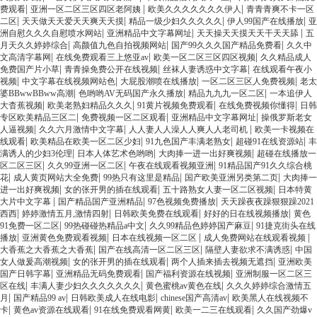
|
|
|
费观看
亚洲一区二区三区四区老阿姨
欧美久久久久久久久伊人
青青青爽不卡一区
|
|
|
|
二区
天天做天天爱天天爽天天摸
精品一级少妇久久久久久
伊人99国产在线播放
亚
|
|
|
洲自慰久久久自慰喷水网站
亚洲精品中文字幕网址
天天操天天摸天天干天天舔
五
|
|
|
月天久久婷婷综合
高颜值九色自拍视频网站
国产99久久久国产精品免费看
久久中
|
|
|
文高清字幕网
在线免费观看三上悠亚av
欧美一区二区三区四区视频
久久精品成人
|
|
|
免费国产片小草
青青操免费公开在线视频
丝袜人妻诱惑中文字幕
在线观看午夜小
|
|
|
|
视频
中文字幕在线视频网站色
大屁股潮喷在线播放
一区二区三区人免费视频
老太
|
|
|
婆BBwwBBww高潮
色哟哟AV无码国产永久播放
精品九九九一区二区
一本追伊人
|
|
|
|
大杳蕉视频
欧美老熟妇精品久久久
91黄片视频免费观看
在线免费视频你懂得
日韩
|
|
|
专区欧美精品三区二
免费视频一区二区观看
亚洲精品中文字幕网址
操俄罗斯老女
|
|
|
人逼视频
久久六月激情中文字幕
人人妻人人澡人人爽人人老司机
欧美一卡视频在
|
|
|
|
线观看
欧美精品在欧美一区二区少妇
91九色国产丰满老熟女
超碰91在线资源站
丰
|
|
|
满诱人的少妇3伦理
日本人体艺术色哟哟
大肉捧一进一出好爽视频
超碰在线播放一
|
|
|
区二区三区
久久99亚洲一区二区
午夜在线观看视频亚洲
91精品国产91久久综合桃
|
|
|
|
花
成人黄页网站大全免费
99热只有这里是精品
国产欧美亚洲另类第二页
大肉捧一
|
|
|
进一出好爽视频
女的张开男的插在线观看
五十路熟女人妻一区二区视频
日本特黄
|
|
|
大片中文字幕
国产精品国产亚洲精品
97色视频免费播放
天天躁夜夜躁狠狠躁2021
|
|
|
|
西西
婷婷激情五月,激情四射
日韩欧美免费在线观看
好好的日在线视频播放
黄色
|
|
|
91免费一区二区
99热碰碰热精品a中文
久久99精品色婷婷国产麻豆
91捷克街头在线
|
|
|
|
播放
亚洲黄色免费观看视频
日本在线视频一区二区
成人免费网站在线观看视频
|
|
|
大香蕉之大香蕉之大香蕉
国产在线高清一区二区三区
隔壁人妻欲求不满诱惑
中国
|
|
|
女人做爰高潮视频
女的张开男的插在线观看
两个人插来插去视频无遮挡
亚洲欧美
|
|
|
国产日韩字幕
亚洲精品无码免费观看
国产福利资源在线视频
亚洲制服一区二区三
|
|
|
区在线
丰满人妻少妇久久久久久久久
黄色蜜桃av黄色在线
久久久婷婷综合激情五
|
|
|
|
月
国产精品99 av
日韩欧美成人在线电影
chinese国产高清av
欧美黑人在线视频不
|
|
|
|
卡
黄色av资源在线观看
91在线免费观看网黄
欧美一二三在线观看
久久国产劲爆v