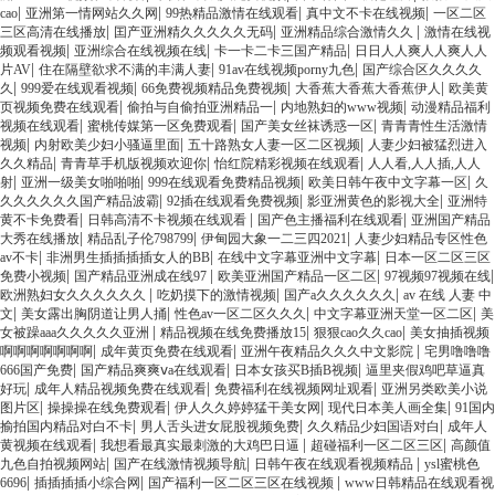
|
|
|
|
cao
亚洲第一情网站久久网
99热精品激情在线观看
真中文不卡在线视频
一区二区
|
|
|
三区高清在线播放
囯产亚洲精久久久久久无码
亚洲精品综合激情久久
激情在线视
|
|
|
频观看视频
亚洲综合在线视频在线
卡一卡二卡三国产精品
日日人人爽人人爽人人
|
|
|
片AV
住在隔壁欲求不满的丰满人妻
91av在线视频porny九色
国产综合区久久久久
|
|
|
|
久
999爱在线观看视频
66免费视频精品免费视频
大香蕉大香蕉大香蕉伊人
欧美黄
|
|
|
页视频免费在线观看
偷拍与自偷拍亚洲精品一
内地熟妇的www视频
动漫精品福利
|
|
|
视频在线观看
蜜桃传媒第一区免费观看
国产美女丝袜诱惑一区
青青青性生活激情
|
|
|
视频
内射欧美少妇小骚逼里面
五十路熟女人妻一区二区视频
人妻少妇被猛烈进入
|
|
|
久久精品
青青草手机版视频欢迎你
怡红院精彩视频在线观看
人人看,人人插,人人
|
|
|
|
射
亚洲一级美女啪啪啪
999在线观看免费精品视频
欧美日韩午夜中文字幕一区
久
|
|
|
久久久久久久国产精品波霸
92插在线观看免费视频
影亚洲黄色的影视大全
亚洲特
|
|
|
黄不卡免费看
日韩高清不卡视频在线观看
国产色主播福利在线观看
亚洲国产精品
|
|
|
大秀在线播放
精品乱子伦798799
伊甸园大象一二三四2021
人妻少妇精品专区性色
|
|
|
av不卡
非洲男生插插插插女人的BB
在线中文字幕亚洲中文字幕
日本一区二区三区
|
|
|
|
免费小视频
国产精品亚洲成在线97
欧美亚洲国产精品一区二区
97视频97视频在线
|
|
|
欧洲熟妇女久久久久久久
吃奶摸下的激情视频
国产a久久久久久久
av 在线 人妻 中
|
|
|
|
文
美女露出胸阴道让男人捅
性色av一区二区久久久
中文字幕亚洲天堂一区二区
美
|
|
|
女被躁aaa久久久久久亚洲
精品视频在线免费播放15
狠狠cao久久cao
美女抽插视频
|
|
|
啊啊啊啊啊啊啊
成年黄页免费在线观看
亚洲午夜精品久久久中文影院
宅男噜噜噜
|
|
|
666国产免费
国产精品爽爽ⅴa在线观看
日本女孩买B插B视频
逼里夹假鸡吧草逼真
|
|
|
好玩
成年人精品视频免费在线观看
免费福利在线视频网址观看
亚洲另类欧美小说
|
|
|
|
图片区
操操操在线免费观看
伊人久久婷婷猛干美女网
现代日本美人画全集
91国内
|
|
|
揄拍国内精品对白不卡
男人舌头进女屁股视频免费
久久精品少妇国语对白
成年人
|
|
|
黄视频在线观看
我想看最真实最刺激的大鸡巴日逼
超碰福利一区二区三区
高颜值
|
|
|
九色自拍视频网站
国产在线激情视频导航
日韩午夜在线观看视频精品
ysl蜜桃色
|
|
|
6696
插插插插小综合网
国产福利一区二区三区在线视频
www日韩精品在线观看视