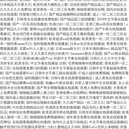
|
|
|
日本精品天天看天天
欧美性感大胸熟女人妻
自拍亚洲国产精品成人
国产精品久久
|
|
|
久久久久久久免费动
欧美黄色一区二区三区免费
插插插激情综合网
国内自拍真实
|
|
|
伦在线观看
性狠狠18禁久久久
国产精品视频网站在线观看
成人一区二区三区高清
|
|
|
在线观看
日韩美女在线播放免费电影
国产精品国三级国暖暖
2019中文字幕在线观
|
|
|
|
看视频
国产一区高清在线播放
性感少妇一区二区三区
亚洲三级av高清在线播放
a
|
|
|
国产精品久久91蜜
蜜桃vlog全部视频
亚洲欧美自拍偷拍图片
国产午夜在线视频观
|
|
|
看麻豆
美女鸡巴喷水视频在线播放
国产精品又黄又爽的视频
欧洲一区二区三区在
|
|
|
|
线播放
亚洲小说激情另类都市
欧美超清va在线视频
欧美黄色一区二区三区视频
日
|
|
|
本一级特黄aaaaa片口
福利视频免费在线播放
日本av东京热在线播放
青青青在线免
|
|
|
|
费视频观看
涩爱av91人人妻人人做
日本aaaaa级大片
日本丰满肉感bbw
精品国产乱
|
|
|
码久久久久久桃色
又大又黄又色的少妇黄片
barazzares熟女大屁股
国产a∨熟女精品
|
|
|
|
一区二区三区
亚洲v欧洲va国产va
邻居中文字幕在线观看
日韩久久久久中文字幕
|
|
|
另类专区 欧美专区
中文字幕在线播放 日韩
宅男噜噜噜66免费观看
香蕉老师一区二
|
|
|
区三区
在线观看免费污的视频
日本中文字幕版在线观看
日韩中文字幕超碰免费电
|
|
|
|
影
国产在线观看91av
日韩中文字幕三级在线观看
97成人福利免费视频
免费网页看
|
|
|
v片在线无遮挡
福利视频62午夜
日韩午夜在线观看视频精品
成人黄色在线观看一
|
|
|
|
区
国产精品爽爽ⅴa在线观看
粉嫩av午夜在线看
内射人妻日韩中文在线观看
女人自
|
|
|
慰喷水全过程免费观看
国产男女嘿咻视频在线观看
亚洲人免费在线观看
大香蕉伊
|
|
|
人免费观看
啪啪极品翘臀人妻少妇
亚洲免费av在线网站
噜噜噜躁狠狠躁狠狠精品
|
|
|
|
视
国内成人精品视频在线
男女18岁一区二区三区
激情五月激情丁香婷婷
欧美福利
|
|
|
片视频在线观看
国外精品视频在线观看
久久国产精品一区二区久久
国产精品久久
|
|
|
综合网
91在线无精精品白丝
性感美女黄色刺激视频
精品无码人妻免费一区二区三
|
|
|
|
区品
婷婷综合免费视频网
欧美亚洲另类在线蜜桃
日韩专区视频在线观看视频
欧美
|
|
|
成人激情一区二区
啪啪啪啪免费视频网站
成年黄页免费在线观看
欧美在线观看黄
|
|
|
|
页网址
在线观看视频网址你懂得
热99久久这里只有精品
中文字幕在线精品视频站
|
|
|
触手怪强行扒开双腿玩弄双性
少妇人妻精品久久888
国模GoGo无码人体啪啪
外国