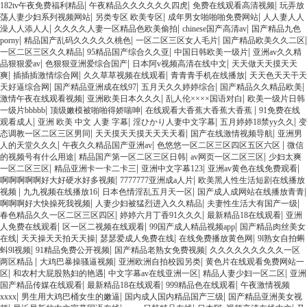
|
|
|
182tv午夜免费福利精品
午夜精品久久久久久久四虎
免费在线观看高清视频
玩弄放
|
|
|
荡人妻少妇系列视频网站
另类专区 欧美专区
成年男女啪啪啪免费网站
人人妻人人
|
|
|
澡人人添人人
久久久久人妻一区精品色欧美偷拍
chinese国产高清av
国产精品九色
|
|
|
|
porny
精品国产乱码久久久久久桃色
一区二区三区女人毛片
国产精品欧美久久二区
|
|
|
一区二区三区久久精品
95精品国产综合久久亚
中国日韩欧美一级片
亚洲av久久精
|
|
|
品狠狠爱av
色狠狠亚洲爱综合国产
日本阿v视频高清在线中文
天天做天天摸天天
|
|
|
|
爽
插插插激情综合网
久久草草视频在线观看
青青青手机在线播放
天天色天天干天
|
|
|
|
天好逼综合网
国产精品亚洲成在线97
五月天久久婷婷综合
国产精品久久精品欧美
|
|
|
激情午夜在线观看视频
亚洲欧美日本久久久
乱人伦××××国语对白
欧美一级片日韩
|
|
|
一级片bbbbb
顶级嫩模被啪啪得娇喘呻
在线观看大香蕉大香蕉大香蕉
91免费在线
|
|
|
|
观看成人
亚洲 欧美 中文 人妻 字幕
淫ひかり人妻中文字幕
五月婷婷18禁yy久久
变
|
|
|
态调教一区二区三区男同
天天摸天天摸天天天天看
国产在线激情视频导航
亚洲男
|
|
|
人的天堂久久久
午夜久久精品国产亚洲av
色悠悠一区二区三区四区五区六区
微信
|
|
|
的视频号有什么用途
精品国产第一区二区三区日韩
av网页一区二区三区
少妇太爽
|
|
|
|
一区二区三区
精品亚洲卡一卡二卡三
亚洲中文字幕123
亚洲av黄色在线免费观看
|
|
啊啊啊啊啊好大好硬水好多视频
7777777亚洲成a人片
欧美黑人性生活短剧在线播放
|
|
|
|
视频
九九视频在线播放16
日本色情淫乱五月天一区
国产成人成网站在线播放青青
|
|
|
啊啊啊好大快操死我视频
人妻少妇被猛烈进入久久精品
夫妻性生活大有国产一级
|
|
|
春色精品久久一区二区三区四区
婷婷六月丁香91久久久
最新精品18在线观看
亚洲
|
|
|
人免费在线观看
区一区二视频在线观看
99国产成人精品视频app
国产精品肉丝美女
|
|
|
|
在线
天天操天天拍天天操
瑟瑟爱成人免费在线
在线免费播放黄色网
9l熟女自拍蝌
|
|
|
蚪9l视频
91精品免费公开视频
国产精品老熟女免费视频
久久久久久久久久久一区
|
|
|
两区精品
大鸡巴暴操骚逼视频
亚洲欧洲自拍校园另类
黄色片在线观看免费网站一
|
|
|
|
区
和农村大屁股熟妇的艳遇
中文字幕av在线亚洲一区
精品人妻少妇一区二区
亚洲
|
|
|
国产精品传媒在线观看
最新精品18在线观看
999精品色在线观看
午夜激情视频
|
|
|
xxxx
男生用大鸡巴桶女生的嫩逼
国内成人国内精品国产三级
国产精品亚洲美女视