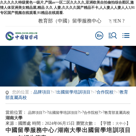
久久久久久特级黄色一级片,产国av一区二区久久久久,亚洲欧美自拍偷拍综合图区,激
情人体亚洲美女精品屋,精品 久久 人妻,久久久久国产精品不卡,人人妻人人妻人人3,91
专区国产视频在线观看,91精品在线观看.
教育部（中國）留學服務中心
EN
?
?| ?
您的位置：
品牌項目
?>?
出國留學培訓項目
?>?
合作院校
?>?
教育
部直屬高校
當前位置：
?>?
?>?
?>?
品牌項目
出國留學培訓項目
合作院校
教育部直屬高校
湖南大學
來源：國際處
時間：2024年06月15日
瀏覽次數：
【字體：
】
大
中
小
中國留學服務中心
湖南大學出國留學培訓項目
/