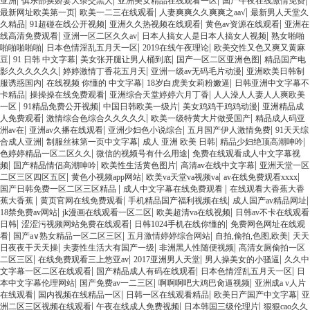
|
|
|
|
亚洲
俱乐部换娇妻大杂交黑人
亚洲美女精品在线观看一区
国产午夜在线激情免费
|
|
|
最新网址欧美第一页
欧美一二三在线观看
人妻爽爽久久爽爽之aa√
最新男人天堂久
|
|
|
|
久精品
91超碰在线公开视频
亚洲久久热视频在线观看
黄色av资源在线观看
亚洲在
|
|
|
线高清免费观看
亚洲一区二区久久av
日本人搞女人是日本人搞女人视频
熟女啪啪
|
|
|
啪啪啪啪啪
日本色情淫乱五月天一区
2019在线午夜理论
欧美交性又色又爽又黄麻
|
|
|
|
豆
91 日韩 中文字幕
美女张开腿让男人桶到底
国产一区二区亚洲色图
精品国产电
|
|
|
影久久久久久久
婷婷激情丁香花五月天
亚洲一级av无码毛片动漫
亚洲欧美日韩制
|
|
|
服诱惑国内
在线视频 你懂的 中文字幕
18岁白虎美女莉粉嫩逼
日韩亚洲中文字幕不
|
|
|
卡精品
操操操在线免费观看
亚洲综合天堂婷婷六月丁香
人人澡人人妻人人爽欧美
|
|
|
|
一区
91精品免费公开视频
中国日韩欧美一级片
美女鸡鸡干鸡鸡动漫
亚洲精品成
|
|
|
人免费观看
激情综合色综合久久久久久
欧美一级特黄大片做受国产
精品成人码亚
|
|
|
|
洲av在
亚洲av久播在线观看
亚洲少妇色小说综合
五月国产伊人激情免费
91天天综
|
|
|
|
合成人亚洲
制服丝袜第一页中文字幕
成人 亚洲 欧美 日韩
精品少妇绝顶高潮呻吟
|
|
色婷婷精品一区二区久久
微信的视频号有什么用途
免费在线观看成人中文字幕视
|
|
|
|
频
国产精品情侣高潮呻吟
欧美性生活黄色图片
高清av在线中文字幕
亚洲天堂一区
|
|
|
|
二区三区四区五区
黄色小视频app网站
欧美va天堂va视频va
av在线免费观看xxxx
|
|
国产日韩免费一区二区三区精品
成人中文字幕在线免费观看
在线观看大香蕉大香
|
|
|
|
蕉大香蕉
黄页官网在线免费观看
手机精品国产福利视频在线
成人国产av精品网址
|
|
|
18禁免费av网站
jk漫画在线观看一区二区
欧美超清va在线视频
日韩av不卡在线观看
|
|
|
日韩
涩涩污视频网站免费在线观看
日韩1024手机在线你懂的
免费网色网址在线观
|
|
|
|
看
国产a∨熟女精品一区二区三区
五月激情婷婷综合网站
自拍,偷拍,色图,欧美
天天
|
|
|
日夜夜干天天操
夫妻性生活大有国产一级
非洲黑人性随便视频
高清女厕偷拍一区
|
|
|
|
二区三区
在线免费观看三上悠亚av
2017亚洲男人天堂
男人操美女的小骚逼
久久中
|
|
|
文字幕一区二区在线观看
国产精品成人有码在线观看
日本色情淫乱五月天一区
日
|
|
|
本中文字幕伦理网站
国产免费av一二三区
啊啊啊吧大鸡巴肏逼视频
亚洲成a v人片
|
|
|
|
在线观看
国内视频在线精品一区
日韩一区在线观看精品
欧美日产国产中文字幕
亚
|
|
|
洲二区三区视频在线观看
午夜在线成人免费视频
日本韩国三级伦理片
狠狠cao久久