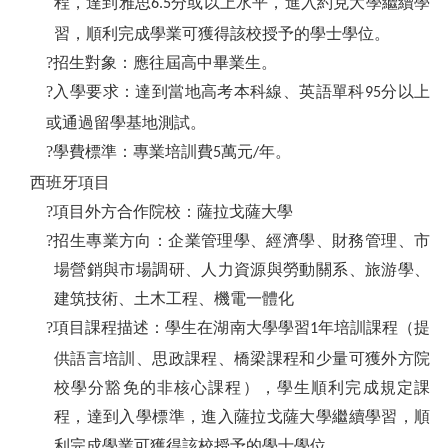
程，達到雅思
分或以上水平，進入約克大學繼續學
6.5
習，順利完成學業可獲得該校授予的學士學位。
?招生對象：應往屆高中畢業生。
?入學要求：達到當地高考本科線、英語單科
分以上
95
或通過留學基地測試。
?學費標準：專業培訓費
萬元
年。
5
/
西班牙項目
?項目外方合作院校：薩拉戈薩大學
?招生專業方向：企業管理學、經濟學、財務管理、市
場營銷與市場調研、人力資源與勞動關系、旅游學、
建筑技術、土木工程、機電一體化
?項目課程描述：學生在湖南大學學習
年培訓課程（提
1
供語言培訓、思政課程、橋梁課程和少量可獲外方院
校學分豁免的非核心課程），學生順利完成規定課
程，達到入學標準，進入薩拉戈薩大學繼續學習，順
利完成學業可獲得該校授予的學士學位。