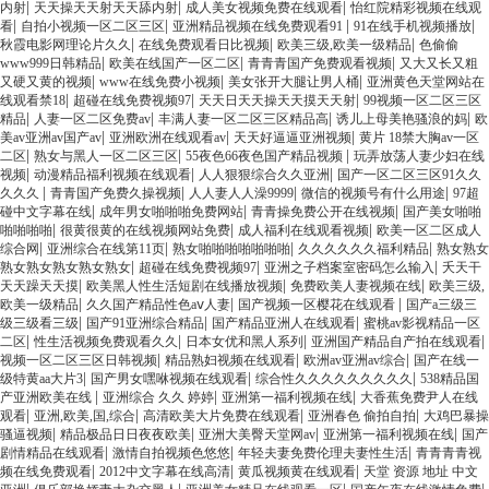
|
|
|
内射
天天操天天射天天舔内射
成人美女视频免费在线观看
怡红院精彩视频在线观
|
|
|
|
看
自拍小视频一区二区三区
亚洲精品视频在线免费观看91
91在线手机视频播放
|
|
|
秋霞电影网理论片久久
在线免费观看日比视频
欧美三级,欧美一级精品
色偷偷
|
|
|
www999日韩精品
欧美在线国产一区二区
青青青国产免费观看视频
又大又长又粗
|
|
|
又硬又黄的视频
www在线免费小视频
美女张开大腿让男人桶
亚洲黄色天堂网站在
|
|
|
线观看禁18
超碰在线免费视频97
天天日天天操天天摸天天射
99视频一区二区三区
|
|
|
|
精品
人妻一区二区免费av
丰满人妻一区二区三区精品高
诱儿上母美艳骚浪的妈
欧
|
|
|
美av亚洲av国产av
亚洲欧洲在线观看av
天天好逼逼亚洲视频
黄片 18禁大胸av一区
|
|
|
二区
熟女与黑人一区二区三区
55夜色66夜色国产精品视频
玩弄放荡人妻少妇在线
|
|
|
视频
动漫精品福利视频在线观看
人人狠狠综合久久亚洲
国产一区二区三区91久久
|
|
|
|
久久久
青青国产免费久操视频
人人妻人人澡9999
微信的视频号有什么用途
97超
|
|
|
碰中文字幕在线
成年男女啪啪啪免费网站
青青操免费公开在线视频
国产美女啪啪
|
|
|
啪啪啪啪
很黄很黄的在线视频网站免费
成人福利在线观看视频
欧美一区二区成人
|
|
|
|
综合网
亚洲综合在线第11页
熟女啪啪啪啪啪啪啪
久久久久久久福利精品
熟女熟女
|
|
|
熟女熟女熟女熟女熟女
超碰在线免费视频97
亚洲之子档案室密码怎么输入
夭天干
|
|
|
天天躁天天摸
欧美黑人性生活短剧在线播放视频
免费欧美人妻视频在线
欧美三级,
|
|
|
欧美一级精品
久久国产精品性色aⅴ人妻
国产视频一区樱花在线观看
国产a三级三
|
|
|
级三级看三级
国产91亚洲综合精品
国产精品亚洲人在线观看
蜜桃av影视精品一区
|
|
|
|
二区
性生活视频免费观看久久
日本女优和黑人系列
亚洲国产精品自产拍在线观看
|
|
|
视频一区二区三区日韩视频
精品熟妇视频在线观看
欧洲av亚洲av综合
国产在线一
|
|
|
级特黄aa大片3
国产男女嘿咻视频在线观看
综合性久久久久久久久久久
538精品国
|
|
|
产亚洲欧美在线
亚洲综合 久久 婷婷
亚洲第一福利视频在线
大香蕉免费尹人在线
|
|
|
|
观看
亚洲,欧美,国,综合
高清欧美大片免费在线观看
亚洲春色 偷拍自拍
大鸡巴暴操
|
|
|
|
骚逼视频
精品极品日日夜夜欧美
亚洲大美臀天堂网av
亚洲第一福利视频在线
国产
|
|
|
剧情精品在线观看
激情自拍视频色悠悠
年轻夫妻免费伦理夫妻性生活
青青青青视
|
|
|
频在线免费观看
2012中文字幕在线高清
黄瓜视频黄在线观看
天堂 资源 地址 中文