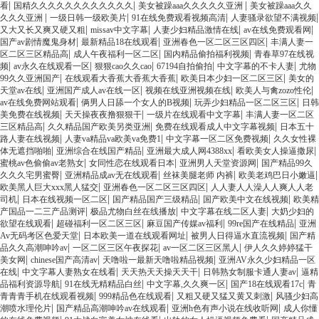
|
|
|
看
国精久久久久久久久久久久久久
美女被躁aaa久久久久久亚洲
美女被躁aaa久久
|
|
|
|
久久久亚洲
一级日韩一级欧美片
91在线免费观看视频高清
人妻骚录欲望不满视频
|
|
|
|
又大又长又爽又硬又粗
missav中文字幕
人妻少妇精品激情在线
av在线免费观看网
|
|
|
国产av剧情魔鬼身材
最新精品18在线观看
亚洲春色一区二区三区四区
丰满人妻一
|
|
|
区二区三区精品高
成人午夜福利一区二区
国内精品偷拍福利视频
青春草97在线视
|
|
|
|
|
频
av永久在线观看一区
狠狠cao久久cao
67194自拍偷拍
中文字幕的不卡人妻
尤物
|
|
|
99久久亚洲国产
在线观看大香蕉大香蕉大香蕉
欧美日本少妇一区二区三区
美女的
|
|
|
|
天堂av在线
亚洲国产成人av在线一区
视频在线亚洲视频在线
欧美人与禽zozo性伦
|
|
|
av在线免费网站观看
俩男人日舔一个女人的B视频
玩弄少妇精品一区二区三区
日韩
|
|
|
美免费在线视频
天天操夜夜撸狠狠干
一级片在线观看中文字幕
丰满人妻一区二区
|
|
|
三区精品高
久久精品国产欧美另类亚洲
免费在线观看成人中文字幕视频
日本五十
|
|
|
路人妻在线视频
人妻va精品va欧美va免费1
中文字幕一区二区免费视频
久久女性裸
|
|
|
|
体无遮挡啪啪
亚洲综合在线国产精品
亚洲最大成人网4388xx
看欧美女人操逼撒尿
|
|
|
蜜桃av色偷偷av老熟女
女同性恋在线观看日本
亚洲男人天堂资源网
国产精品99久
|
|
|
|
久久久宅男蜜臀
亚洲精品成av无在线观看
丝袜美腿老师 内裤
欧美老鸡巴日小嫩逼
|
|
欧美黑人巨大xxx黑人猛交
亚洲春色一区二区三区四区
人人妻人人澡人人爽人人老
|
|
|
|
司机
日本在线视频一区二区
国产精品国产三级精品
国产欧美中文在线视频
欧美精
|
|
|
产国品一二三产品测评
极品尤物白丝在线播放
中文字幕在线二区人妻
大奶少妇的
|
|
|
|
欲望在线观看
超碰福利一区二区三区
麻豆国产传媒av福利
99re国产在线精品
亚洲
|
|
|
Av无码考区色爱天堂
日本欧美一道在线观看网址
被男人日得逼水直流视频
国产精
|
|
|
品久久高潮呻吟av
一区二区三区午夜探花
av一区二区三区黑人
伊人久久婷婷猛干
|
|
|
美女网
chinese国产高清av
天噜啦一最新天噜啦精品视频
亚洲AV永久少妇精品一区
|
|
|
|
在线
中文字幕人妻熟女在线看
天天热天天操天天干
日韩熟女制服卡通人妻av
逼精
|
|
|
|
品福利资源导航
91在线无精精品白丝
中文字幕,久久爽一区
国产18在线观看17c
青
|
|
|
青青青手机在线观看视频
999精品色在线观看
又粗又硬又猛又黄又刺激
风骚少妇高
|
|
|
潮喷水理伦片
国产精品高潮呻吟av在线观看
亚洲h色有声小说在线收听网
成人你懂