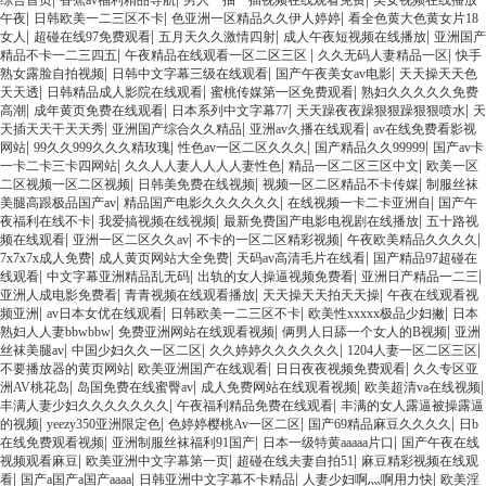
综合首页
香蕉av福利精品导航
男人一抽一插视频在线观看免费
美女视频在线播放
|
|
|
午夜
日韩欧美一二三区不卡
色亚洲一区精品久久伊人婷婷
看全色黄大色黄女片18
|
|
|
|
女人
超碰在线97免费观看
五月天久久激情四射
成人午夜短视频在线播放
亚洲国产
|
|
|
精品不卡一二三四五
午夜精品在线观看一区二区三区
久久无码人妻精品一区
快手
|
|
|
熟女露脸自拍视频
日韩中文字幕三级在线观看
国产午夜美女av电影
天天操天天色
|
|
|
天天透
日韩精品成人影院在线观看
蜜桃传媒第一区免费观看
熟妇久久久久久免费
|
|
|
|
高潮
成年黄页免费在线观看
日本系列中文字幕77
天天躁夜夜躁狠狠躁狠狠喷水
天
|
|
|
天插天天干天天秀
亚洲国产综合久久精品
亚洲av久播在线观看
av在线免费看影视
|
|
|
|
网站
99久久999久久久精玫瑰
性色av一区二区久久久
国产精品久久99999
国产av卡
|
|
|
一卡二卡三卡四网站
久久人人妻人人人人妻性色
精品一区二区三区中文
欧美一区
|
|
|
二区视频一区二区视频
日韩美免费在线视频
视频一区二区精品不卡传媒
制服丝袜
|
|
|
美腿高跟极品国产av
精品国产电影久久久久久久
在线视频一卡二卡亚洲自
国产午
|
|
|
夜福利在线不卡
我爱搞视频在线视频
最新免费国产电影电视剧在线播放
五十路视
|
|
|
|
频在线观看
亚洲一区二区久久av
不卡的一区二区精彩视频
午夜欧美精品久久久久
|
|
|
7x7x7x成人免费
成人黄页网站大全免费
天码av高清毛片在线看
国产精品97超碰在
|
|
|
|
线观看
中文字幕亚洲精品乱无码
出轨的女人操逼视频免费看
亚洲日产精品一二三
|
|
|
亚洲人成电影免费看
青青视频在线观看播放
天天操天天拍天天操
午夜在线观看视
|
|
|
|
频亚洲
av日本女优在线观看
日韩欧美一二三区不卡
欧美性xxxxx极品少妇撇
日本
|
|
|
熟妇人人妻bbwbbw
免费亚洲网站在线观看视频
俩男人日舔一个女人的B视频
亚洲
|
|
|
|
丝袜美腿av
中国少妇久久一区二区
久久婷婷久久久久久久
1204人妻一区二区三区
|
|
|
不要播放器的黄页网站
欧美亚洲国产在线观看
日日夜夜视频免费观看
久久专区亚
|
|
|
|
洲AV桃花岛
岛国免费在线蜜臀av
成人免费网站在线观看视频
欧美超清va在线视频
|
|
丰满人妻少妇久久久久久久久
午夜福利精品免费在线观看
丰满的女人露逼被操露逼
|
|
|
|
的视频
yeezy350亚洲限定色
色婷婷樱桃Av一区二区
国产69精品麻豆久久久久
日b
|
|
|
在线免费观看视频
亚洲制服丝袜福利91国产
日本一级特黄aaaaa片口
国产午夜在线
|
|
|
视频观看麻豆
欧美亚洲中文字幕第一页
超碰在线夫妻自拍51
麻豆精彩视频在线观
|
|
|
|
看
国产a国产a国产aaaa
日韩亚洲中文字幕不卡精品
人妻少妇啊灬啊用力快
欧美淫