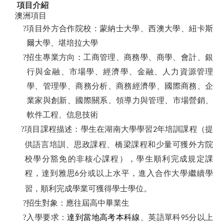
項目介紹
澳洲項目
?項目外方合作院校：蒙納士大學、西澳大學、紐卡斯
爾大學、堪培拉大學
?招生專業方向：工商管理、商務學、商學、會計、銀
行與金融、市場學、經濟學、金融、人力資源管理
學、管理學、商務分析、商務經濟學、國際商務、企
業家與創新、國際關系、領導力與管理、市場營銷、
軟件工程、信息技術
?項目課程描述：學生在湖南大學學習
年培訓課程（提
2
供語言培訓、思政課程、橋梁課程和少量可獲外方院
校學分豁免的非核心課程），學生順利完成規定課
程，達到雅思
分或以上水平，進入合作大學繼續學
6
習，順利完成學業可獲得學士學位。
?招生對象：應往屆高中畢業生
?入學要求：
達到當地高考本科線
、英語單科
分以上
95