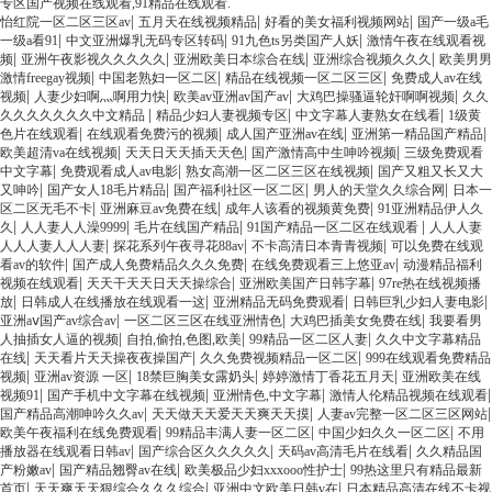
专区国产视频在线观看,91精品在线观看.
|
|
|
怡红院一区二区三区av
五月天在线视频精品
好看的美女福利视频网站
国产一级a毛
|
|
|
一级a看91
中文亚洲爆乳无码专区转码
91九色ts另类国产人妖
激情午夜在线观看视
|
|
|
|
频
亚洲午夜影视久久久久久
亚洲欧美日本综合在线
亚洲综合视频久久久
欧美男男
|
|
|
激情freegay视频
中国老熟妇一区二区
精品在线视频一区二区三区
免费成人av在线
|
|
|
|
视频
人妻少妇啊灬啊用力快
欧美av亚洲av国产av
大鸡巴操骚逼轮奸啊啊视频
久久
|
|
|
久久久久久久久中文精品
精品少妇人妻视频专区
中文字幕人妻熟女在线看
1级黄
|
|
|
|
色片在线观看
在线观看免费污的视频
成人国产亚洲av在线
亚洲第一精品国产精品
|
|
|
欧美超清va在线视频
天天日天天插天天色
国产激情高中生呻吟视频
三级免费观看
|
|
|
中文字幕
免费观看成人av电影
熟女高潮一区二区三区在线视频
国产又粗又长又大
|
|
|
|
又呻吟
国产女人18毛片精品
国产福利社区一区二区
男人的天堂久久综合网
日本一
|
|
|
区二区无毛不卡
亚洲麻豆av免费在线
成年人该看的视频黄免费
91亚洲精品伊人久
|
|
|
|
久
人人妻人人澡9999
毛片在线国产精品
91国产精品一区二区在线观看
人人人妻
|
|
|
人人人妻人人人妻
探花系列午夜寻花88av
不卡高清日本青青视频
可以免费在线观
|
|
|
看av的软件
国产成人免费精品久久久免费
在线免费观看三上悠亚av
动漫精品福利
|
|
|
视频在线观看
天天干天天日天天操综合
亚洲欧美国产日韩字幕
97re热在线视频播
|
|
|
|
放
日韩成人在线播放在线观看一这
亚洲精品无码免费观看
日韩巨乳少妇人妻电影
|
|
|
亚洲aⅴ国产av综合av
一区二区三区在线亚洲情色
大鸡巴插美女免费在线
我要看男
|
|
|
人抽插女人逼的视频
自拍,偷拍,色图,欧美
99精品一区二区人妻
久久中文字幕精品
|
|
|
在线
天天看片天天操夜夜操国产
久久免费视频精品一区二区
999在线观看免费精品
|
|
|
|
视频
亚洲av资源 一区
18禁巨胸美女露奶头
婷婷激情丁香花五月天
亚洲欧美在线
|
|
|
|
视频91
国产手机中文字幕在线视频
亚洲情色,中文字幕
激情人伦精品视频在线观看
|
|
|
国产精品高潮呻吟久久av
天天做天天爱天天爽天天摸
人妻av完整一区二区三区网站
|
|
|
欧美午夜福利在线免费观看
99精品丰满人妻一区二区
中国少妇久久一区二区
不用
|
|
|
播放器在线观看日韩av
国产综合区久久久久久
天码av高清毛片在线看
久久精品国
|
|
|
产粉嫩av
国产精品翘臀av在线
欧美极品少妇xxxooo性护士
99热这里只有精品最新
|
|
|
首页
天天爽天天狠综合久久久综合
亚洲中文欧美日韩v在
日本精品高清在线不卡视