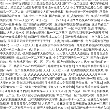
|
|
|
|
看
www日韩精品在线
天天色综合色综合天天
国产97一区二区三区
中文字幕亚洲
|
|
|
|
精品91
精品极品在线观看视频
亚洲综合视频久久久
中文字幕无码免费久久99
日韩
|
|
|
精品一区二区人妻
扒开双腿操女人逼的免费视频
蜜桃传媒第一区免费观看
秋霞电
|
|
|
影网理论片久久
日本 中出 中文字幕
国产传媒_第1页_高清免费在线
92插在线观看
|
|
|
|
免费视频
2015av天堂在线
亚洲天堂一二三四五区
亚洲久久热视频在线观看
亚洲va
|
|
|
欧美va氩鷙a精品
国产剧情精品在线观看
亚洲视频在线观看精品视频
亚洲精品国产
|
|
|
|
成人经典
黄av在线免费观看
久久999精品亚洲国产
一区 中文字幕 在线
丰满美女
|
|
|
BB白大男人操水多
网友自拍视频在线一区二区三区
欧亚精品码1码2一码3码
亚洲
|
|
|
综合av在线观看免费
69国产亚洲精品成人av久久
国产精品视频999
中文字幕久久99
|
|
|
精品
天天舔天天操天天摸天天干天天日
人妻少妇啊灬啊用力快
免费观看黄色视频
|
|
|
|
啊小穴
天天摸天天摸天天日
亚洲秋霞午夜福利在线观看
九九热精彩视频在线免费
|
|
|
天堂va欧美ⅴa亚洲va一夜
男女天天干天天日天天操
女女黄色同性恋视频网站
天天
|
|
|
干天天要天天色
俱乐部换娇妻大杂交黑人
人人妻人人澡人人爱精品
青青青在线免
|
|
|
费视频观看
91av精品一区二区三区在线
中文字幕亚洲天堂一区二区
国产自拍欧美
|
|
|
日韩在线
免费精品视频一区二区三区在线
国产91蝌蚪熟女入口熟女
91视频啪第一
|
|
|
|
区第二区
精品国产aⅴ在线观看麻豆
婷婷激情五月俺也去
久久频这里精品99香蕉久
|
|
|
国产高清一区二区视频在线观看
天天日天天做天天舔
欧美性感美女比基尼视频
欧
|
|
美日韩国产成人一区
久久久久久久久久久中文精品
无码精品久久久久人妻中字中
|
|
|
|
文
亚洲欧美日韩综合在线丁香
国产a国产a国产aaaa
日韩欧美系列第一页
精品少妇
|
|
|
|
人妻久久99
美女鸡鸡干鸡鸡动漫
亚洲精品成人免费观看
天堂在线中文字幕av
老熟
|
|
|
女视频bbbb
中国一级黄片免费视频
漂亮少妇按摩被中出
综合在线综合在线视频专
|
|
|
|
区
丝袜美腿老师 内裤
美女被躁aaa久久久久久亚洲
好吊视频一区2区3区
福利视频
|
|
|
网一区二区
女人扒开的小泬高潮免费视频
91国产精品一区二区在线观看
免费成年
|
|
|
人黄页视频在线观看
丝袜美腿诱惑中文字幕
亚洲av不卡一区二区
性感美女黄色刺
|
|
|
|
激视频
青青青青青久免费观看
大鸡巴用力插麻豆视频
欧美视频在线观看一区三区
|
|
|
视频一区二区精品不卡传媒
玩弄人妻熟妇性色av少妇
精品国产免费污污污网站入口