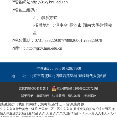
?報名網站
http://gjxy.hnu.edu.cn
?報名二維碼：
四、聯系方式
?招辦地址：湖南省 長沙市 湖南大學財院校
區
?報名電話：
0731-88822930
88826061 ?88823979
???
?網址：
http://gjxy.hnu.edu.cn
咨詢電話：
86-010-62677800
地 址：
北京市海淀區北四環西路56號 輝煌時代大廈6層
京ICP備05064741號-1
京公網安備 11010802035725號
關于我們
聯系我們
法律聲明
網站地圖
標識系統
感谢您访问我们的网站，您可能还对以下资源感兴趣：
久久久久久特级黄色一级片,产国av一区二区久久久久,亚洲欧美自拍偷拍综合图区,激
情人体亚洲美女精品屋,精品 久久 人妻,久久久久国产精品不卡,人人妻人人妻人人3,91