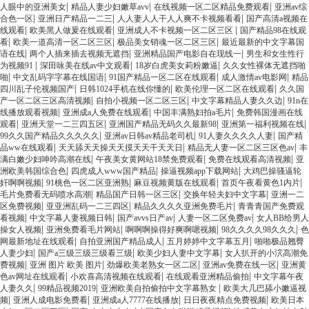
|
|
|
人眼中的亚洲美女
精品人妻少妇嫩草avv
在线视频一区二区精品免费观看
亚洲av综
|
|
|
合色一区
亚洲日产精品一二三
人人妻人人干人人爽不卡视频看看
国产高清a视频在
|
|
|
线观看
欧美黑人做爰在线观看
亚洲成人不卡视频一区二区三区
国产精品98在线观
|
|
|
看
欧美一道高清一区二区三区
极品美女销魂一区二区三区
最近最新的中文字幕国
|
|
|
语在线
两个人插来插去视频无遮挡
亚洲精品国产电影自在现线一
男生和女生性行
|
|
|
为视频91
深田咏美在线av中文观看
18岁白虎美女莉粉嫩逼
久久女性裸体无遮挡啪
|
|
|
|
啪
中文乱码字字幕在线国语
91国产精品一区二区在线观看
成人激情av电影网
精品
|
|
|
四川乱子伦视频国产
日韩1024手机在线你懂的
欧美伦理一区二区在线观看
久久国
|
|
|
产一区二区三区高清视频
自拍小视频一区二区三区
中文字幕精品人妻久久边
91n在
|
|
|
线播放观看视频
亚洲成a人免费在线观看
中国丰满熟妇拍a毛片
免费韩国漫画在线
|
|
|
|
观看
亚洲天堂一二三四五区
亚洲国产精品无码久久最新98
亚洲第一福利视频在线
|
|
|
99久久国产精品久久久久久
亚洲av日韩av精品老司机
91人妻久久久久人妻
国产精
|
|
|
品ww在线观看
天天舔天天操天天摸天天干天天日
精品无人妻一区二区三区色av
丰
|
|
|
满白嫩少妇呻吟高潮在线
午夜美女黄网站18禁免费观看
免费在线观看高清视频
亚
|
|
|
洲欧美韩国综合色
四虎成人www国产精品
操逼视频app下载网站
大鸡巴操骚逼轮
|
|
|
|
奸啊啊视频
91桃色一区二区亚洲熟
麻豆视频黄版在线观看
首页午夜看黄色1内片
|
|
|
毛片免费看无码喷水高潮
精品国产日韩一区三区
交换年轻夫妇中文字幕
亚洲一二
|
|
|
区免费视频
亚亚洲乱码一二三四区
精品久久久久亚洲免费毛片
青青青国产免费观
|
|
|
|
看视频
中文字幕人妻视频日韩
国产avvs日产av
人妻一区二区免费av
女人BB给男人
|
|
|
|
操女人视频
亚洲免费看毛片网站
啊啊啊操得好爽啊嗯视频
98久久久久98久久久
色
|
|
|
网最新地址在线观看
自拍亚洲国产精品成人
五月婷婷中文字幕五月
啪啪极品翘臀
|
|
|
人妻少妇
国产a三级三级三级看三级
欧美少妇人妻中文字幕
女人扒开的小泬高潮免
|
|
|
|
费视频
亚洲 图片 欧美 图片
劲爆欧美老熟女一区二区
亚洲av免费在线一区
亚洲黄
|
|
|
色av网址在线观看
小欢喜高清视频在线观看
在线观看亚洲精品偷拍
中文字幕午夜
|
|
|
人妻久久
99精品视频2019
亚洲欧美自拍偷拍中文字幕熟女
欧美大几巴舔小嫩逼视
|
|
|
|
频
亚洲人成电影免费看
亚洲成a人7777在线播放
日日夜夜精点免费视频
欧美日本