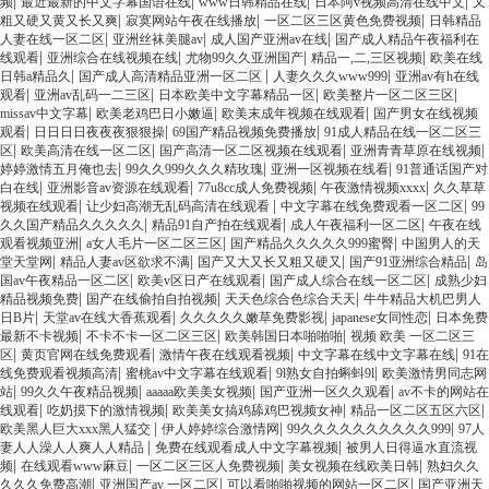
|
|
|
|
频
最近最新的中文字幕国语在线
www日韩精品在线
日本阿v视频高清在线中文
又
|
|
|
粗又硬又黄又长又爽
寂寞网站午夜在线播放
一区二区三区黄色免费视频
日韩精品
|
|
|
人妻在线一区二区
亚洲丝袜美腿av
成人国产亚洲av在线
国产成人精品午夜福利在
|
|
|
|
线观看
亚洲综合在线视频在线
尤物99久久亚洲国产
精品一,二,三区视频
欧美在线
|
|
|
日韩a精品久
国产成人高清精品亚洲一区二区
人妻久久久www999
亚洲av有h在线
|
|
|
|
观看
亚洲av乱码一二三区
日本欧美中文字幕精品一区
欧美整片一区二区三区
|
|
|
missav中文字幕
欧美老鸡巴日小嫩逼
欧美末成年视频在线观看
国产男女在线视频
|
|
|
观看
日日日日夜夜夜狠狠操
69国产精品视频免费播放
91成人精品在线一区二区三
|
|
|
|
区
欧美高清在线一区二区
国产高清一区二区视频在线观看
亚洲青青草原在线视频
|
|
|
婷婷激情五月俺也去
99久久999久久久精玫瑰
亚洲一区视频在线看
91普通话国产对
|
|
|
|
白在线
亚洲影音av资源在线观看
77u8cc成人免费视频
午夜激情视频xxxx
久久草草
|
|
|
视频在线观看
让少妇高潮无乱码高清在线观看
中文字幕在线免费观看一区二区
99
|
|
|
久久国产精品久久久久久
精品91自产拍在线观看
成人午夜福利一区二区
午夜在线
|
|
|
观看视频亚洲
a女人毛片一区二区三区
国产精品久久久久久999蜜臀
中国男人的天
|
|
|
|
堂天堂网
精品人妻av区欲求不满
国产又大又长又粗又硬又
国产91亚洲综合精品
岛
|
|
|
国av午夜精品一区二区
欧美v区日产在线观看
国产成人综合在线一区二区
成熟少妇
|
|
|
精品视频免费
国产在线偷拍自拍视频
天天色综合色综合天天
牛牛精品大机巴男人
|
|
|
|
日B片
天堂av在线大香蕉观看
久久久久久嫩草免费影视
japanese女同性恋
日本免费
|
|
|
最新不卡视频
不卡不卡一区二区三区
欧美韩国日本啪啪啪
视频 欧美 一区二区三
|
|
|
|
区
黄页官网在线免费观看
激情午夜在线观看视频
中文字幕在线中文字幕在线
91在
|
|
|
线免费观看视频高清
蜜桃av中文字幕在线观看
9l熟女自拍蝌蚪9l
欧美激情男同志网
|
|
|
|
站
99久久午夜精品视频
aaaaa欧美美女视频
国产亚洲一区久久观看
av不卡的网站在
|
|
|
|
线观看
吃奶摸下的激情视频
欧美美女搞鸡舔鸡巴视频女神
精品一区二区五区六区
|
|
|
欧美黑人巨大xxx黑人猛交
伊人婷婷综合激情网
99久久久久久久久久久久999
97人
|
|
妻人人澡人人爽人人精品
免费在线观看成人中文字幕视频
被男人日得逼水直流视
|
|
|
|
频
在线观看www麻豆
一区二区三区人免费视频
美女视频在线欧美日韩
熟妇久久
|
|
|
久久久免费高潮
亚洲国产av 一区二区
可以看啪啪视频的网站一区二区
国产亚洲天