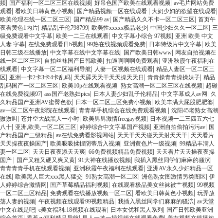
|
|
|
频
国产福利一区二区三区在线视频
好吊色国产欧美在线观看视频
av毛片网站免费
|
|
|
|
观看
看欧美日韩黄色小视频
国产精品视频一区在线观看
大奶少妇的欲望在线观看
|
|
|
欧美伦理在线一区二区三区
国产精品99 av
国产精品久久不卡一区二区三区
首页午
|
|
|
|
夜看黄色1内片
精品乱子伦798799
欧美性xxxxx极品老少
中国少妇久久一区二区
三
|
|
|
级免费观看中文字幕
欧美一二三在线观看
中文字幕小综合 97视频
亚洲 欧美 中文
|
|
|
|
人妻 字幕
在线免费观看日b视频
99热在线视频观看免费
日本特级片中文字幕
欧美
|
|
|
日韩三级在线播放
中文字幕在线中文字幕在线
国产欧美日韩www
网友自拍视频在
|
|
|
线一区二区三区
自拍丝袜国产日韩欧美
扣逼啊啊啊免费观看
亚洲秋霞午夜福利在
|
|
|
线观看
中文字幕一区二区福利导航
人妻一区视频在线观看
精品人妻区一区二区三
|
|
|
|
区
亚洲一卡2卡3卡4卡乱码
天天舔天天干天天操天天日
青青操青青操操妹子
精品
|
|
|
乱码国产一区二区三区
欧美10p在线观看视频
熟女高潮一区二区三区在线视频
超碰
|
|
|
|
在线免费视频97
ass国产老熟妇pics
日本人妻少妇乱子伦精品
中文字幕成人av网
久
|
|
|
久精品国产亚洲AV蜜臀色欲
日本一区二区三区免费小视频
欧美丰满大屁股肥肥婆
|
|
av一区二区午夜影院在线观看
青青草手机综合在线免费观看视频
沈阳45老熟女高潮
|
|
|
嗷嗷叫
苍井空大战黑人一小时
欧美男男激情freegay视频
日本视频一二三四五六七
|
|
|
|
八十
亚洲,欧美,一区二区三区
婷婷综合中文字幕国产视频
亚洲自拍偷拍污污av
国
|
|
|
产精品国产三级精品
av在线免费看影视网站
天天干天天碰天天射天天干
天天看片
|
|
|
天天操夜夜操国产
欧美吸吸揉捏阴蒂后入视频
亚洲黄色片一级视频
99精品丰满人
|
|
|
妻一区二区
天天日夜夜添天天爽
66免费视频精品免费视频
天天看片天天操夜夜操
|
|
|
|
国产
国产又粗又硬又爽又黄
91大神在线播放视频
我插入黑丝同学们麻麻的骚泬
|
|
青青青青手机在线观看视频
亚洲秋霞午夜福利在线观看
亚洲AV永久少妇精品一区
|
|
|
|
在线
欧美黑人巨大xxx黑人猛交
91熟女高潮一区二区
洲色熟女图激情另类图区
伊
|
|
|
人婷婷综合激情网
国产草莓精品福利视频
在线观看极品美女丝袜被艹视频
99视频
|
|
|
一区二区三区精品
免费观看在线播放视频一区二区
看欧美日韩黄色小视频
玩弄放
|
|
|
荡人妻的视频
午夜视频在线观看99视频精品
我插入黑丝同学们麻麻的骚泬
av天堂
|
|
|
中文在线是吧
c美女福利r18视频在线观看
日本女优和黑人系列
国产日韩欧美亚洲
|
|
|