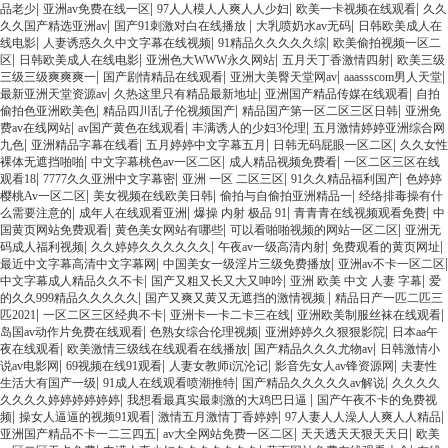
|
|
|
|
品老少
亚洲av免费在线一区
97人人模人人爽人人少妇
欧美一卡视频在线观看
久久
|
|
|
久久国产精选亚洲av
国产91刺激对白在线播放
大乳喷奶水av无码
日韩欧美成人在
|
|
|
线电影
人妻诱惑久久中文字幕在线视频
91精品久久久久久综
欧美偷拍视频一区二
|
|
|
|
区
日韩欧美成人在线电影
亚洲色大WWW永久网站
五月天丁香激情四射
欧美三级
|
|
|
|
三级三级爽爽爽一
国产剧情精品在线观看
亚洲大美臀天堂网av
aaassscom男人天堂
|
|
|
最新亚洲天堂资源av
久热这里只有精品最新地址
亚洲国产精品传媒在线观看
自拍
|
|
|
偷拍色亚洲欧美色
精品四川乱子伦视频国产
精品国产第一区二区三区日韩
亚洲免
|
|
|
费av在线网站
av国产黄色在线观看
丰满诱人的少妇3伦理
五月激情婷婷亚洲综合网
|
|
|
|
九色
亚洲精品字幕在线看
五月婷婷中文字幕五月
日韩无码屁眼一区二区
久久女性
|
|
|
裸体无遮挡啪啪
中文字幕桃色av一区二区
成人精品视频免费看
一区二区三区在线
|
|
|
|
观看18
7777久久亚洲中文字幕密
亚洲 一区 二区三区
91久久精品福利国产
色婷婷
|
|
|
樱桃Av一区二区
美女视频在线欧美日韩
偷拍与自偷拍亚洲精品一
经络排毒操有什
|
|
|
|
么需要注意的
成年人在线观看亚洲
爆操 内射 极品 91
青青青在线视频观看免费
中
|
|
|
国黄页网站免费观看
黄色美女网站有哪些
可以看啪啪视频的网站一区二区
亚洲无
|
|
|
|
码成人福利视频
久久婷婷久久久久久久
午夜av一级高清内射
免费观看的黄页网址
|
|
|
最近中文字幕高清中文字幕网
中国美女一级淫片三级免费播放
亚洲av不卡一区二区
|
|
|
中文字幕成人精品久久不卡
国产又粗又长又大又呻吟
亚洲 欧美 中文 人妻 字幕
爱
|
|
的久久999精品久久久久久
国产又爽又黄又无遮挡的激情视频
精品日产一匹二匹三
|
|
|
|
匹2021
一区二区三区经典不卡
亚洲卡一卡二卡三在线
亚洲欧美制服丝袜在线观看
|
|
|
岛国av动作片免费在线观看
色熟女综合伦理视频
亚洲婷婷久久狠狠影院
日本aa午
|
|
|
夜在线观看
欧美激情三级线在线观看在线播放
国产精品久久久尤物av
日韩激情小
|
|
|
|
说av电影网
69视频在线91观看
人妻女教师i沉沦记
影音先女人av锋资源网
夫妻性
|
|
|
生活大有国产一级
91成人在线观看喷潮推特
国产精品久久久久久av解说
久久久久
|
|
久久久久婷婷婷婷婷婷
我想看最真实最刺激的大鸡巴日逼
国产午夜不卡的免费视
|
|
|
|
频
操女人逼逼的视频91观看
激情五月激情丁香婷婷
97人妻人人澡人人爽人人精品
|
|
|
亚洲国产精品不卡一二三四五
av大全网站免费一区二区
天天透天天狠天天日
欧美