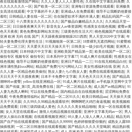
|
|
|
夜在线观看激情国产网站
久久人人妻人人人人妻性色
久在线中文字幕乱码免费
久
|
|
|
久久久久久久久一区
国产欧美一区二区三区
亚洲每日资源免费在线观看
亚洲极美
|
|
|
女高清在线观看
中文字幕的不卡人妻
亚洲成a人在免费观看
领导不让我断奶他要接
|
|
|
着吃
日韩精品人妻在线一区二区
住在隔壁欲求不满的丰满人妻
精品乱码国产一区
|
|
|
二区三区
十八禁美女久久久久久久久
国产极品白嫩精品久久久久
久久精品天堂一
|
|
|
|
区二区
日日操夜夜爽天天干
影音先女人av锋资源网
性感美女在线色视频
蜜臀av黄
|
|
|
|
色天天夜夜
黄色免费电影网站东京热
三级黄色性生活大片
桃色视频国产在线观看
|
|
|
亚洲 欧洲 无码 在线 国产
天天躁夜夜躁狠狠躁2021西西
男人天堂2020中文字幕
年
|
|
|
轻夫妻免费伦理夫妻性生活
91视频啪第一区第二区
18禁裸乳无遮挡网站
91蜜臀精
|
|
|
品一区二区三区
天天爱天天日天天操天天干
日韩美女一级少妇毛片视频
亚洲男人
|
|
|
|
天堂在线网
日本特级片中文字幕
亚洲欧美国产精品第一页
欧美在线国产一区二区
|
|
|
偷拍专区 视频专区 偷拍专区
日本系列中文字幕77
91成人爽片在线观看
性感美女在
|
|
|
|
线色视频
领导不让我断奶他要接着吃
亚洲日产精品一二三
91在线无精精品白丝
亚
|
|
|
洲丰满性熟妇xxx网站
精品国产免费污污污网站入口
美女性感福利在线 亚洲
久久
|
|
|
久久人妻一区精品色欧美偷拍
熟女人妻たちの熟女人妻
免费在线观看视频精选
天
|
|
|
天日天天干天天摸夜夜爽
日本不卡免费中文字幕
天天色天天日天天色
国产精品高
|
|
|
潮呻吟av蜜臀
yellow在线亚洲精品一区
91成人爽片在线观看
av手机版天堂网中文字
|
|
|
|
幕
国产传媒_第1页_高清免费在线
国产一区二区精品久免
成人国产av精品网址
91
|
|
|
人妻九色黑人蝌蚪
可以在线免费看av
国内精品自在自线视频香蕉
涩涩网站免费在
|
|
|
|
线看
午夜免费激情福利a
国产精品一区二区91久久
欧美日韩精品aaa
天天操天天摸
|
|
|
天天干天天舔
久久99久久98精品免观看软件
啊啊啊吧大鸡巴肏逼视频
欧美视频精
|
|
|
品免费观看
日韩三级四级成人黄色
久久久久久美女精品啪啪
美女一区在线观看视
|
|
|
|
频
女人天堂在线观看av
激情人伦精品视频在线观看
亚洲中文字幕无码av一区
男人
|
|
|
把女人操出白浆视频
在线观看视频亚洲区
69人妻人人澡人人爽人人精品
精品无码
|
|
|
国产自产拍在线观看蜜桃
国产精品久久99999
色婷婷狠狠爱你懂的
成熟女人露BB
|
|
|
抽插视屏
一区二区日韩激情在线观看视频
国产精品久久久久天堂喝尿
精品熟妇视
|
|
|
|
频在线观看
亚洲国产成人久久笫一页
成人 亚洲 欧美 日韩
玩弄牲欲强老熟女女同