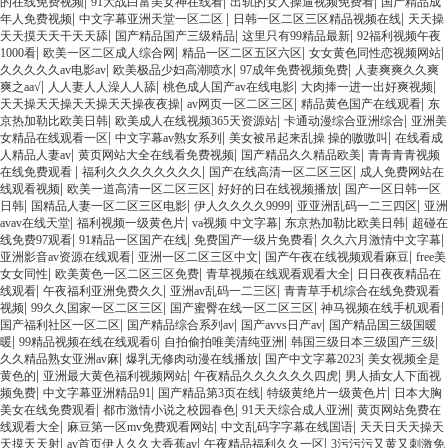
|
|
|
的在线免费视频
91大战白富美女神在线看
出轨的女人操逼视频免费看
国产精品成
|
|
|
年人免费视频
中文字幕亚洲天堂一区二区
日韩一区二区三区精品视频在线
天天操
|
|
|
天天摸天天干天天舔
国产精品国产三级精品
这里只有99精品最新
92福利视频午夜
|
|
|
|
1000看
欧美一区二区成人综合网
精品一区二区五区六区
女女黄色同性恋视频网站
|
|
|
久久久久久av电影av
欧美极品少妇高潮喷水
97成年免费视频免费
人妻爽爽久久爽
|
|
|
|
爽之aa√
人人妻人人澡人人舔
桃色成人国产av在线电影
大肉捧一进一出好爽视频
|
|
|
天天操天天操天天操天天操夜夜操
av网页一区二区三区
精品黄色国产在线观看
东
|
|
|
京热加勒比欧美日韩
欧美成人在线视频365天资源站
卡通动漫综合亚洲综合
亚洲美
|
|
|
女精品在线观看一区
中文字幕av熟女系列
美女被吊起来乱操 操的嗷嗷叫
在线看成
|
|
|
人精品人妻av
黄页网站大全在线看免费视频
国产精品久久精品欧美
青青青青视频
|
|
|
在线免费观看
福利久久久久久久久久
国产在线高清一区二区三区
成人免费网站在
|
|
|
线观看视频
欧美一道高清一区二区三区
好好的日在线视频播放
国产一区日韩一区
|
|
|
|
日韩
国精品人妻一区二区三区电影
伊人久久久久9999
亚亚洲乱码一二三四区
亚洲
|
|
|
|
avav在线天堂
福利视频一级黄色片
va视频 中文字幕
东京热加勒比欧美日韩
超碰在
|
|
|
|
线免费97观看
91精品一区国产在线
免费国产一级片免费看
久久六月激情中文字幕
|
|
|
亚洲影音av资源在线观看
亚洲一区二区三区中文
国产午夜在线视频观看麻豆
free美
|
|
|
女女同性
欧美黄色一区二区三区免费
青草视频在线观看观看大全
日日夜夜精品在
|
|
|
线观看
午夜福利亚洲免费久久
亚洲av乱码一二三区
青青草手机综合在线免费观看
|
|
|
|
视频
99久久国家一区二区三区
国产蜜臀在线一区二区三区
神马视频在线手机观看
|
|
|
国产福利社区一区二区
国产精品综合系列av
国产avvs日产av
国产精品国三级国暖
|
|
|
|
暖
99精品视频在线在线观看6
自拍偷拍唯美清纯亚洲
韩国三级日本三级国产三级
|
|
|
久久精品熟女亚洲av麻
爆乳无修肉动漫在线播放
国产中文字幕2023
美女视频全是
|
|
|
黄色的
亚洲最大黄色福利视频网站
午夜精品久久久久久久四虎
男人插女人下面视
|
|
|
|
频免费
中文字幕亚洲精品91
国产精品第3页在线
特级黄绝片一级黄色片
日本大胸
|
|
|
美女在线免费观看
都市激情小说之校园春色
91天天综合成人亚洲
黄页网站免费在
|
|
|
线观看大全
麻豆第一区mv免费观看网站
中文乱码字字幕在线国语
天天日天天操天
|
|
|
天摸天天射
av首页伊人久久大香蕉av
午夜精品福利久久一区
3污污污又黄又刺激免