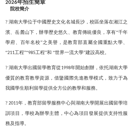
年招生簡章
2026
院校簡介
?
湖南大學位于中國歷史文化名城長沙，校區坐落在湘江之
濱、岳麓山下，辦學歷史悠久、教育傳統優良，享有
“千年
學府、百年名校”之美譽，是教育部直屬全國重點大學、
“
工程”“
工程”和 “世界一流大學”建設高校。
211
985
?
湖南大學出國留學教育從
年開始創辦，依托湖南大學
1998
優質的教育教學資源，借鑒國際先進教學模式，致力于為
我國學生順利留學提供全方位的教學和服務。
?
年，教育部留學服務中心與湖南大學
開展出國留學培
2011
訓項目
，學校為辦學主體，中心為項目發展提供支持性服
務及指導。