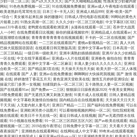
|
|
|
少妇一区二区三区
国产a久久久久久久
国产久久呦呦精品视频
性感美女少妇被内射
|
|
|
|
网站
91色色免费视频一区二区
91在线视频免费播放
亚洲av成人午夜电影在线观看
|
|
|
欧美老熟妇毛茸茸性生活
日本三卡=卡无人区
亚洲成人精品999
亚洲+欧美+国产
|
|
|
+综合+
美女被吊起来乱操 操的嗷嗷叫
日韩成人理伦电影在线观看
99网站的黄色大
|
|
|
|
片能看上的
91熟女高潮一区二区
久久久少妇一区二区三区电影
中文字幕区1区3区
|
|
|
mm131午夜在线
老鸭窝在线观看欧洲亚洲
jk漫画在线观看一区二区
苍井空大战黑
|
|
|
|
人一小时
在线免费观看日比视频
操你的骚逼视频软件
亚洲精品成人在线观看av
大
|
|
|
屁股潮喷在线播放
青青青青青青青青在线视频观看
不卡的一区二区在线视频
国产
|
|
|
精品视频网站在线观看
一二三区在线观看国产
蜜桃av影视精品一区二区
真人大鸡
|
|
|
巴操大屁股国语国语
在线观看日韩完整版高清
亚洲中文字幕an专区
日本高清一区
|
|
|
二区三区精品
一级日韩一级欧美片
亚洲丰满熟妇插插插插插
亚洲AV永久少妇精品
|
|
|
|
一区在线
中文在线字幕观看av
亚洲成a v人片在线观看
亚洲春色 偷拍自拍
青青青
|
|
|
青青久免费观看
亚洲中文字幕一区二区麻豆
丰满人妻少妇久久久久久久久
亚洲综
|
|
|
合欧美一区二区
国产精品第3页在线
天天操天天拍天天操
欧美大胆一区二区人体视
|
|
|
|
频
在线观看 国产 人妻
亚洲av在线免费播放
啊啊啊好大快操死我视频
国产 激情 视
|
|
|
|
频 在线
婷婷激情丁香花五月天
黄色亚洲天堂欧美在线
激情五月婷婷亚洲综合
被
|
|
|
操逼穴肛门多男一女视频
别揉我奶头一区二区三区
五十路熟女人妻一区二区视频
|
|
|
国产在线观看91av
国产免费av一二三区
狠狠躁日日躁夜夜躁2020
午夜美女黄网站
|
|
|
18禁免费观看
国产无遮挡又爽又刺激又激情
91黄片成人在线观看
日韩人妻精品视
|
|
|
频视频
中文字幕欧美激情自拍偷拍
国内精品自在自线视频香蕉
天天操天天日天天
|
|
|
|
干天天搞
人无套内射人妻毛片
亚洲日产精品一二三
国产福利在线免费视频
可以在
|
|
|
线免费看av
亚洲欧洲另类小说图片
可以看啪啪视频的网站一区二区
怡红院精彩视
|
|
|
频在线观看
欧美日不卡无在线一区
最近日韩成人在线视频
国产av无遮挡喷水在线
|
|
|
|
观看
91小视频在线免费看
91一区二区三区四区五区六区
国产av欧美在线观看
精品
|
|
|
蜜桃视频一区二区
2019在线午夜理论
日韩免费中文字幕一区二区
天天看片天天操
|
|
|
|
夜夜操国产
亚洲桃色在线观看网站
在线网站成人中文字幕
99奇米a在线观看视频
|
|
|
欧美亚洲日本韩国成人
麻豆亚洲av综合a∨一区
911亚洲精选青草衣衣
欧美肯豆久久