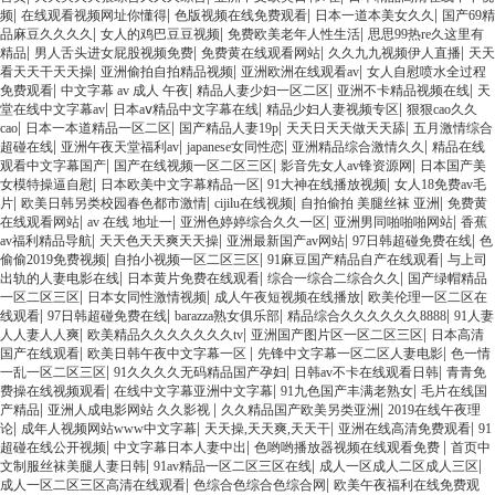
|
|
|
|
频
在线观看视频网址你懂得
色版视频在线免费观看
日本一道本美女久久
国产69精
|
|
|
品麻豆久久久久
女人的鸡巴豆豆视频
免费欧美老年人性生活
思思99热re久这里有
|
|
|
|
精品
男人舌头进女屁股视频免费
免费黄在线观看网站
久久九九视频伊人直播
天天
|
|
|
看天天干天天操
亚洲偷拍自拍精品视频
亚洲欧洲在线观看av
女人自慰喷水全过程
|
|
|
|
免费观看
中文字幕 av 成人 午夜
精品人妻少妇一区二区
亚洲不卡精品视频在线
天
|
|
|
堂在线中文字幕av
日本aⅴ精品中文字幕在线
精品少妇人妻视频专区
狠狠cao久久
|
|
|
|
cao
日本一本道精品一区二区
国产精品人妻19p
天天日天天做天天舔
五月激情综合
|
|
|
|
超碰在线
亚洲午夜天堂福利av
japanese女同性恋
亚洲精品综合激情久久
精品在线
|
|
|
观看中文字幕国产
国产在线视频一区二区三区
影音先女人av锋资源网
日本国产美
|
|
|
女模特操逼自慰
日本欧美中文字幕精品一区
91大神在线播放视频
女人18免费av毛
|
|
|
|
片
欧美日韩另类校园春色都市激情
cijilu在线视频
自拍偷拍 美腿丝袜 亚洲
免费黄
|
|
|
|
在线观看网站
av 在线 地址一
亚洲色婷婷综合久久一区
亚洲男同啪啪啪网站
香蕉
|
|
|
|
av福利精品导航
天天色天天爽天天操
亚洲最新国产av网站
97日韩超碰免费在线
色
|
|
|
偷偷2019免费视频
自拍小视频一区二区三区
91麻豆国产精品自产在线观看
与上司
|
|
|
出轨的人妻电影在线
日本黄片免费在线观看
综合一综合二综合久久
国产绿帽精品
|
|
|
一区二区三区
日本女同性激情视频
成人午夜短视频在线播放
欧美伦理一区二区在
|
|
|
|
线观看
97日韩超碰免费在线
barazza熟女俱乐部
精品综合久久久久久久8888
91人妻
|
|
|
人人妻人人爽
欧美精品久久久久久久久tv
亚洲国产图片区一区二区三区
日本高清
|
|
|
国产在线观看
欧美日韩午夜中文字幕一区
先锋中文字幕一区二区人妻电影
色一情
|
|
|
一乱一区二区三区
91久久久久无码精品国产孕妇
日韩av不卡在线观看日韩
青青免
|
|
|
费操在线视频观看
在线中文字幕亚洲中文字幕
91九色国产丰满老熟女
毛片在线国
|
|
|
产精品
亚洲人成电影网站 久久影视
久久精品国产欧美另类亚洲
2019在线午夜理
|
|
|
|
论
成年人视频网站www中文字幕
天天操,天天爽,天天干
亚洲在线高清免费观看
91
|
|
|
超碰在线公开视频
中文字幕日本人妻中出
色哟哟播放器视频在线观看免费
首页中
|
|
|
文制服丝袜美腿人妻日韩
91av精品一区二区三区在线
成人一区成人二区成人三区
|
|
成人一区二区三区高清在线观看
色综合色综合色综合网
欧美午夜福利在线免费观