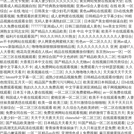
|
|
|
一区二区无卡免费
丰满人妻少妇久久久久久久久
黄页网站免费在线观看大全
在线
|
|
|
观看成人精品视频自拍
国产经典熟女啪啪视频
亚洲av综合人妻在线
在线 欧美 一区
|
|
|
|
综合
av 在线 地址一
日韩美女一级少妇毛片视频
黄色aa网站在线观看
日b在线免费
|
|
|
|
观看视频
免费观看的黄页网址
成人老鸭窝在线视频
日韩精品中文字幕少妇s
99精
|
|
|
品视频在线观看全部
无码人妻丰满熟妇区二区三区
日本国产美女模特操逼自慰
99
|
|
|
|
久久免费在线观看
7777777亚洲成a人片
日韩三级四级成人黄色
free美女女同性
亚
|
|
|
洲熟女女同志女同
国产精品久久精品欧美
日本 中出 中文字幕
欧美不卡在线观看免
|
|
|
|
费
福利片在线观看国产
99久久久99久久91熟女
久久久久久久久久久久久人妻综合
|
|
|
av不卡的网站在线观看
伊人网黄色网蜜桃大发
性色av一区二区久久久
亚洲av成人
|
|
|
www新版精品久久
噜噜噜躁狠狠躁狠狠精品视
久久久久久久久久久 亚洲
超碰97人
|
|
|
|
人大香蕉
桃花岛亚洲成在人线av
精品在线视频播放你懂的
东京热heyzo一区
一区
|
|
|
二区三区在线视频观看
亚洲综合国产中文色婷婷
国产精品欧美久久二区
性福利导
|
|
|
|
航在线观看
大香蕉日本中文在线
国产精品久久久尤物av
在线视频日韩另类综合
人
|
|
|
妻中文字幕久久不卡
成人免费网站在线观看视频
免费观看六十分钟瑟瑟视频
久久
|
|
|
影视网天天看片
欧美视频在线一二三区
久久久噜噜噜久噜久久
天天操天天干天天
|
|
|
|
忙
hitomi中文字幕一区二区
成熟少妇精品视频免费
日韩精品在线观看你懂的
日本
|
|
|
色情淫乱五月天一区
精品国产免费污污污网站入口
欧美亚洲日本韩国成人
日b在线
|
|
|
免费观看视频
熟妇久久久久久免费高潮
中文字幕亚洲亚洲精品
桃子网视频网站在
|
|
|
线观看
日本五十路人妻在线视频
一区二区三区免费蜜桃av网站
av一区免费在线观
|
|
|
|
看
韩国成人午夜在线观看2021
蜜桃亚洲一区二区三区
欧美不卡在线观看免费
人妻
|
|
|
丝袜美腿诱惑在线观看
欧美一级 欧美三级
五月91激情综合啪啪啪
天天干天天日天
|
|
|
天操综合
一区二区三区在线观看 欧洲
久久综合九色欧美婷婷
一区二区在线激情视
|
|
|
|
频
免费女同在线一区二区
免费亚洲网站在线观看视频
婷婷激情丁香花五月天
美女
|
|
|
人妻少妇一区二区
天天干天天夜天天日
chinesehd一区二区三区
在线观看视频亚洲
|
|
|
|
区
国产精品欧美激情一区
日本精品天天看天天
91国产精品一区二区在线观看
让少
|
|
|
妇高潮无乱码高清在线观看
青青操青青操操妹子
久久只有这里才是免费
欧美大几
|
|
|
巴舔小嫩逼视频
一区二区精品av在线
亚洲情色成人免费视频
麻豆视频黄版在线观