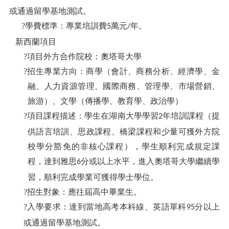
或通過留學基地測試。
?學費標準：專業培訓費
萬元
年。
5
/
新西蘭項目
?項目外方合作院校：奧塔哥大學
?招生專業方向：商學（會計、商務分析、經濟學、金
融、人力資源管理、國際商務、管理學、市場營銷、
旅游）、文學（傳播學、教育學、政治學）
?項目課程描述：學生在湖南大學學習
年培訓課程（提
2
供語言培訓、思政課程、橋梁課程和少量可獲外方院
校學分豁免的非核心課程），學生順利完成規定課
程，達到雅思
分或以上水平，進入奧塔哥大學繼續學
6
習，順利完成學業可獲得學士學位。
?招生對象：應往屆高中畢業生。
?入學要求：達到當地高考本科線、英語單科
分以上
95
或通過留學基地測試。