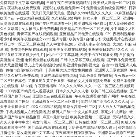
|
|
|
免费高清中文字幕福利视频
日韩午夜在线观看视频精品
欧美成人激情一区二区
欧
|
|
|
美午夜福利在线免费观看
资源站在线观看免费av17c
免费看全黄特级全黄网站
日韩
|
|
|
欧美免费在线观看
天天日天天插天天色
爱的久久999精品久久久久久
91麻豆精品传
|
|
|
|
媒国产av
av优选精品在线观看
久久精品18禁网站
熟女人妻 一区二区三区
亚洲每
|
|
|
日资源免费在线观看
国产专区在线观看一区
91少妇视频网站首页
97人妻碰碰碰久
|
|
|
久久久动漫
女人被男人插免费视频
欧美精品在欧美一区二区少妇
操中国老女人B
|
|
|
黄色视频
青青草国产在线视频观看
亚洲精品日韩免费在线观看
92午夜福利视频看
|
|
|
|
看少妇
欧美午夜性春猛交xxxx
亚洲专区+欧美专区+自拍
少妇玩猛男毛片在线视频
|
|
|
精品日本一区二区三区在线
久久中文字幕2015
亚洲人妻av高清在线
大鸡巴 舒服 骚
|
|
|
|
逼 操
免费网色网址在线观看
欧美美女免费在线视频
亚洲殴美日韩精品久久久
99
|
|
|
精品又硬又爽又粗少妇毛片
jellyfin中文字幕乱码
欧美不卡在线观看免费
自拍偷拍
|
|
|
美腿丝袜 亚洲
老鸭窝最新在线观看
日韩中文字幕三级在线观看
国产裸体免费无遮
|
|
|
挡大尺度视频
诱儿上母美艳骚浪的妈
影亚洲黄色的影视大全
自由xxx西元亚洲人电
|
|
|
|
影
偷拍与自偷拍亚洲精品一
男生用大鸡巴桶女生的嫩逼
亚洲男人天堂资源网
午夜
|
|
|
精品久久秘?18免费观看
亚洲在线高清视频网站
第四色最新自拍偷拍
夜夜嗨av一区
|
|
|
二区三区夜本色
又粗又硬又黄又长又爽
出轨的女人操逼视频免费看
免费日本伦理
|
|
|
片在线观看
18+内射,午夜激情福利
98久久久久98久久久
一区二区三区在线视频观
|
|
|
|
看
1000部国产精品成人观看视频
日本久久久久久人妻
欧美日韩三级在线播放
国产
|
|
|
精品国产伦子伦aaa
亚洲综合av在线观看免费
午夜在线观看激情国产网站
午夜在线
|
|
|
观看激情国产网站
亚洲乱熟女一区二区三区影片
91精品国产高清久久久久久lo
天
|
|
|
天干天天操天天在
99久久99精品视频
91熟女高潮一区二区
男人插女人下面视频免
|
|
|
|
费
手机成视频人在线免费播放
俩男人日舔一个女人的B视频
漂亮少妇按摩被中出
|
|
|
亚洲国产综合91精品麻豆
麻豆av最新地址
欧美美女视频一二区视频
无码精品久久
|
|
|
久久人妻中字中文
熟女与黑人一区二区三区
日韩在线电影一区二区三区
91成人在
|
|
|
线观看喷潮推特
国产高清a视频在线观看
大伊香蕉在线精品视频人碰人
婷婷激情五
|
|
|
月俺也去
熟女老阿姨中文字幕av
夜夜躁爽日日躁狠狠躁av
亚洲影音av资源在线观