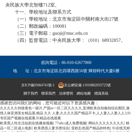
央民族大學北智樓712室。
十一、學校地址及聯系方式
（一）學校地址：北京市海淀區中關村南大街27號
（二）郵政編碼：100081
（三）電子郵箱：guoji@muc.edu.cn
（四）監督電話：中央民族大學：（010）68932857。
咨詢電話：
86-010-62677800
地 址：
北京市海淀區北四環西路56號 輝煌時代大廈6層
京ICP備05064741號-1
京公網安備 11010802035725號
關于我們
聯系我們
法律聲明
網站地圖
標識系統
感谢您访问我们的网站，您可能还对以下资源感兴趣：
久久久久久特级黄色一级片,产国av一区二区久久久久,亚洲欧美自拍偷拍综合图区,激
情人体亚洲美女精品屋,精品 久久 人妻,久久久久国产精品不卡,人人妻人人妻人人3,91
专区国产视频在线观看,91精品在线观看.
|
|
|
欧美黑人性生活短剧在线播放视频
77u8cc成人免费视频
网站久久久久久久久久
精
|
|
|
品一区二区成人电影
欧美诱惑人妻另类综合
亚欧乱色国产精品的特色
91在线无精