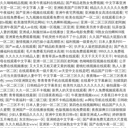
|
|
|
久久呦呦精品视频
欧美午夜福利在线精品
国产精品老熟女免费视频
中文字幕亚洲
|
|
|
天堂一区二区
中文字幕 人妻 一区
亚洲欧美国产日韩字幕
精品久久久久久久久免费
|
|
|
|
午夜福利
国产亚洲小视频在线观看
亚洲午夜宅男视频
亚洲极美女高清在线观看
可
|
|
|
以在线免费看av
九九视频在线观看免费10
欧美在线国产一区二区
在线观看日本少
|
|
|
|
妇s视频
欧美激情男同志网站
91九色蝌蚪视频porny
亚洲一区二区三区四区老阿姨
|
|
|
亚洲午夜国产成人av在线
视频一区视频二区亚洲
亚洲欧美另类卡通动漫
玩弄放荡
|
|
|
人妻的视频
亚洲成人制服丝袜av在线播放
亚洲av电影免费看
9l熟女自拍蝌蚪9l视
|
|
|
频
亚洲黄色免费观看视频
手机突然卡死动不了什么原因
久久国产精品大屁股白浆
|
|
|
一区二区
激情视频大鸡巴操小逼高潮喷水
福利视频一级黄色片
日本人妻系列91一
|
|
|
|
区
国产av成人在线观看
国产精品欧美激情一区
扒开女人逼把肌肌插进去
国产色主
|
|
|
播福利在线观看
毛片免费看无码喷水高潮
91在线免费观看网黄
999久久久免费视
|
|
|
|
频
久久久久久91精品人妻
青青草原av免费在线观看
天天干天天干天天干
年轻的岳
|
|
|
母在线观看中文字幕
亚洲一区二区三区四区老阿姨
色呦呦影院视频在线观看
公开
|
|
|
免费在线视频播放
又大又长又粗又硬又黄的视频
蜜桃红桃视频在线观看
熟人人妻
|
|
|
|
av一区二区
在线观看欧美一级片黄片
av天堂中文在线是吧
精品国产日韩一区三区
|
|
上司当夫面强暴的人妻中字
中文字幕一区二区三区久久
夜夜嗨av一区二区三区夜本
|
|
|
|
色
yeezy350亚洲限定色
青青青青手机在线观看视频
在线看中文字幕麻豆
别揉我奶
|
|
|
头一区二区三区
日韩精品中文字幕美女
欧美性大战久久久久久久久
偷拍露脸一区
|
|
|
二区三区
久久一区二区不卡视频
新男人的天堂在线观看
两个人免费视频观看高清
|
|
|
|
免费
青青视频在线最新
日日摸夜夜精品一区
午夜激情视频xxxx
大香蕉日本中文在
|
|
|
|
线
国产午夜福利一级二级三级
亚洲不卡精品视频在线
av网址导航在线观看
日韩欧
|
|
|
美一二三区不卡
日本人妻少妇一区二区三区
第四色在线视频网站
精品国产久久久
|
|
|
久蜜臀
亚洲国产一区在线播放视频
色版视频在线免费观看
夜夜躁爽日日躁狠狠躁
|
|
|
|
网站
少妇人妻精品久久久久
亚洲中文欧美日韩v在
最新亚洲成人av网址
婷婷激情
|
|
|
五月俺也去
东京热heyzo一区
亚洲精选中文字幕一区
国产裸体免费无遮挡大尺度视
|
|
|
|
频
久久久精品美女www
亚洲第一天堂丝袜熟女中文字幕
国产在线午夜一区二区