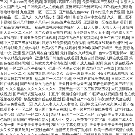
|
|
|
|
三区
日本xxxx高清色视频
啊啊啊快高潮了小娇妻
免费无码国产完整版av
香蕉大人
|
|
|
久久国产成人av
日韩欧美成人在线电影
亚洲尺码和欧洲尺码av
337p粉嫩大胆噜噜
|
|
|
|
噜噜噜噜噜
九色亚洲一区二区三区
国产精品九色porny
日本伦理片,免费观看
色婷
|
|
|
婷精品一区二区久久
久久精品少妇国语对白
影音资源av中文在线
久久一区二区不
|
|
|
|
卡视频
亚洲尺码和欧洲尺码av
免费a级片在线观看
亚洲视频一区在线最新观看
国
|
|
|
产精品资源站在线…
精品在线视频播放你懂的
天天日天天摸天天操天天干
激情内
|
|
|
射人妻一区二区三区
国产久碰青草视频在线
五十路熟女熟女五十路
桃色成人国产
|
|
|
|
av在线电影
中国亚洲免费在线观看
高颜值九色自拍视频网站
亚洲午夜宅男视频
日
|
|
|
韩中文字幕三级在线观看
婷婷在线免费视频尤物视频
老鸭窝在线观看欧洲亚洲
av
|
|
|
在线导航吃瓜在线av导航
欧美v区日产在线观看
亚洲bt欧美bt日韩精品
天堂 资源 地
|
|
|
|
址 中文 亚洲
亚洲国内网友自拍视频
最好看的久久精品电影
色yeye香蕉蜜臀av一区
|
|
|
51午夜精品免费福利
亚洲精品日韩免费在线观看
九色自拍视频成人网在线观看
第
|
|
|
四色在线视频网站
日韩欧美大片高清在线
69国产成人精品电影
免费可以在线看a∨
|
|
|
|
网站
一区二区三区午夜探花
亚洲一区动漫av动漫
国语精品自产av在线
激情综合
|
|
|
|
五月天一区二区
秋霞电影网理论片久久
欧美一级 欧美三级
小h片在线观看视频
欧
|
|
|
美麻豆日韩在线观看
精品国产一区二区亚洲
亚洲新声在线免费观看
日韩区二区三
|
|
|
区在线观看
国产丝袜熟女九色自拍
天天日天天做天天舔
55夜色66夜色国产精品视
|
|
|
频
久久久精品久久久久久久久久久
亚洲天堂一区二区三区四区五区
大屁股潮喷在
|
|
|
|
线播放
国产精品资源站在线…
五月91激情综合啪啪啪
91国产在线视频直播
色在线
|
|
|
|
视频在线观看
极品尤物白丝在线播放
国语精品自产av在线
午夜激情大尺度在线
|
|
|
亚洲av免费在线一区
久久人人妻人人人人妻性色
亚洲中文无码AV永久伊人
国产在
|
|
|
线观看不卡一区二区
成人国产亚洲av在线
日本一级片精品在线免费看
日本熟妇xx
|
|
|
日本少妇
99精品一区二区人妻
精品乱码国产一区二区三区
337p欧美日本大胆精品
|
|
|
色噜噜
原创国产淫语对白熟女
成人性生交大片免费看中文带字幕
亚洲国产成人久
|
|
|
|
久笫一页
天天干天天干天天干
2018中文字幕免费视频
天天干天天干天天干
国产又
|
|
|
大又长又粗又硬又
ysl蜜桃色6696
激情五月激情丁香婷婷
欧美一级精品高清在线观
|
|
|
|