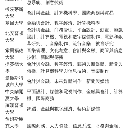
息系統、創意技術
樸茨茅斯
會計與金融、計算機科學、國際商務與貿易
大學
基爾大學
金融與會計、數字經濟、計算機科學
會計與金融、商務管理、平面設計、動畫、游戲
北安普頓
設計、計算機、電視和數字媒體制作、電影和銀
大學
幕研究、、音樂制作、流行音樂、教育研究
索爾福德
音樂管理、文化創意、會計與金融、商管與信息
大學
技術、新聞與傳播
提賽德大
會計與金融、數字經濟、藝術與新媒體、新聞與
學
傳播、計算機科學與信息技術、音樂制作
曼徹斯特
會計與金融、未來媒體制作，新聞與媒體
城市大學
中央蘭開
平面設計、媒體和電視制作、金融與會計、計算
夏大學
機、國際商務
羅漢普頓
舞蹈、金融與數字經濟、藝術新媒體
大學
詹姆斯庫
克大學
國際商務、人力資源、信息系統、財務與金融、