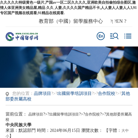
久久久久久特级黄色一级片,产国av一区二区久久久久,亚洲欧美自拍偷拍综合图区,激
情人体亚洲美女精品屋,精品 久久 人妻,久久久久国产精品不卡,人人妻人人妻人人3,91
专区国产视频在线观看,91精品在线观看.
教育部（中國）留學服務中心
EN
?
?| ?
您的位置：
品牌項目
?>?
出國留學培訓項目
?>?
合作院校
?>?
其他
部委所屬高校
當前位置：
?>?
?>?
?>?
品牌項目
出國留學培訓項目
合作院校
其他部委所屬高
校
中央民族大學
來源：默認部門
時間：2024年06月15日
瀏覽次數：
【字體：
大
中
】
小