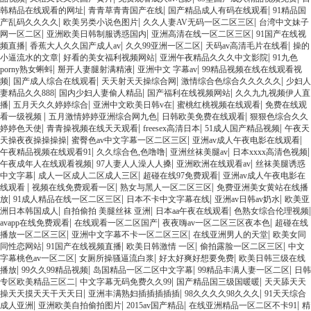
|
|
|
韩精品在线观看的网址
青青草青青国产在线
国产精品成人有码在线观看
91精品国
|
|
|
产乱码久久久久
欧美另类小说色图片
久久人妻AV无码一区二区三区
台湾中文妹子
|
|
|
网一区二区
亚洲欧美日韩制服诱惑国内
亚洲高清在线一区二区三区
91国产在线视
|
|
|
|
频直播
香蕉大人久久国产成人av
久久99亚洲一区二区
天码av高清毛片在线看
操的
|
|
|
小逼流水的文章
好看的美女福利视频网站
亚洲午夜精品久久久中文影院
91九色
|
|
|
porny熟女蝌蚪
掰开人妻腿射满精液
亚洲中文 字幕av
99精品视频在线在线观看视
|
|
|
|
频
国产成人综合在线观看
天天射天天操综合网
激情综合色综合久久久久久
少妇人
|
|
|
妻精品久久888
国内少妇人妻偷人精品
国产福利在线视频网站
久久九九视频伊人直
|
|
|
|
播
五月天久久婷婷综合
亚洲中文欧美日韩v在
蜜桃红桃视频在线观看
免费在线观
|
|
|
看一级视频
五月激情婷婷亚洲综合网九色
日韩欧美免费在线观看
狠狠色综合久久
|
|
|
|
婷婷色天使
青青操视频在线天天观看
freesex高清日本
51成人国产精品视频
午夜天
|
|
|
天操夜夜操操操操
蜜臀色av中文字幕一区二区三区
亚洲av成人午夜电影在线观看
|
|
|
|
午夜精品视频在线观看91
久久综合色,色噜噜
亚洲丝袜美腿av
日本xxxx高清色视频
|
|
|
午夜成年人在线观看视频
97人妻人人澡人人搡
亚洲欧洲在线观看av
丝袜美腿诱惑
|
|
|
中文字幕
成人一区成人二区成人三区
超碰在线97免费观看
亚洲av成人午夜电影在
|
|
|
线观看
视频在线免费观看一区
熟女与黑人一区二区三区
免费亚洲美女黄站在线播
|
|
|
|
放
91成人精品在线一区二区三区
日本不卡中文字幕在线
亚洲av日韩av奶水
欧美亚
|
|
|
|
洲日本韩国成人
自拍偷拍 美腿丝袜 亚洲
日本aa午夜在线观看
色熟女综合伦理视频
|
|
|
avapp在线免费观看
在线观看一区二区国产
夜夜嗨av一区二区三区夜本色
超碰在线
|
|
|
播放一区二区三区
亚洲中文字幕不卡一区二区三区
在线亚洲男人的天堂
欧美女同
|
|
|
|
同性恋网站
91国产在线视频直播
欧美日韩激情 一区
偷拍露脸一区二区三区
中文
|
|
|
字幕桃色av一区二区
女厕所操骚逼流白浆
好太好爽好想要免费
欧美日韩三级在线
|
|
|
|
播放
99久久99精品视频
岛国精品一区二区中文字幕
99精品丰满人妻一区二区
日韩
|
|
|
专区欧美精品三区二
中文字幕无码免费久久99
国产精品国三级国暖暖
天天舔天天
|
|
|
操天天摸天天干天天日
亚洲丰满熟妇插插插插插
98久久久久98久久久
91天天综合
|
|
|
|
成人亚洲
亚洲欧美自拍偷拍图片
2015av国产精品
在线亚洲精品一区二区不卡91
精