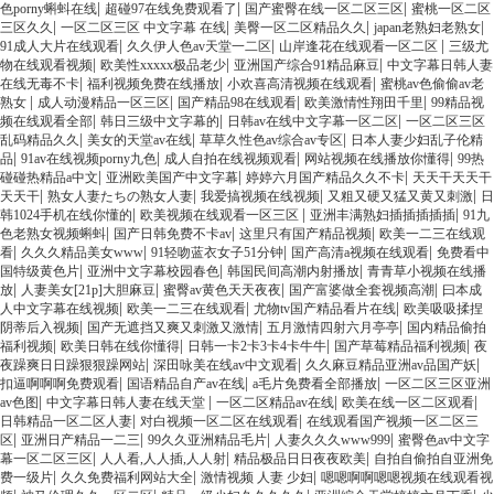
|
|
|
色porny蝌蚪在线
超碰97在线免费观看了
国产蜜臀在线一区二区三区
蜜桃一区二区
|
|
|
|
三区久久
一区二区三区 中文字幕 在线
美臀一区二区精品久久
japan老熟妇老熟女
|
|
|
91成人大片在线观看
久久伊人色av天堂一二区
山岸逢花在线观看一区二区
三级尤
|
|
|
物在线观看视频
欧美性xxxxx极品老少
亚洲国产综合91精品麻豆
中文字幕日韩人妻
|
|
|
在线无毒不卡
福利视频免费在线播放
小欢喜高清视频在线观看
蜜桃av色偷偷av老
|
|
|
|
熟女
成人动漫精品一区三区
国产精品98在线观看
欧美激情性翔田千里
99精品视
|
|
|
频在线观看全部
韩日三级中文字幕的
日韩av在线中文字幕一区二区
一区二区三区
|
|
|
乱码精品久久
美女的天堂av在线
草草久性色av综合av专区
日本人妻少妇乱子伦精
|
|
|
|
品
91av在线视频porny九色
成人自拍在线视频观看
网站视频在线播放你懂得
99热
|
|
|
碰碰热精品a中文
亚洲欧美国产中文字幕
婷婷六月国产精品久久不卡
天天干天天干
|
|
|
|
天天干
熟女人妻たちの熟女人妻
我爱搞视频在线视频
又粗又硬又猛又黄又刺激
日
|
|
|
韩1024手机在线你懂的
欧美视频在线观看一区三区
亚洲丰满熟妇插插插插插
91九
|
|
|
色老熟女视频蝌蚪
国产日韩免费不卡av
这里只有国产精品视频
欧美一二三在线观
|
|
|
|
看
久久久精品美女www
91轻吻蓝衣女子51分钟
国产高清a视频在线观看
免费看中
|
|
|
国特级黄色片
亚洲中文字幕校园春色
韩国民间高潮内射播放
青青草小视频在线播
|
|
|
|
放
人妻美女[21p]大胆麻豆
蜜臀av黄色天天夜夜
国产富婆做全套视频高潮
曰本成
|
|
|
人中文字幕在线视频
欧美一二三在线观看
尤物tv国产精品看片在线
欧美吸吸揉捏
|
|
|
阴蒂后入视频
国产无遮挡又爽又刺激又激情
五月激情四射六月亭亭
国内精品偷拍
|
|
|
|
福利视频
欧美日韩在线你懂得
日韩一卡2卡3卡4卡牛牛
国产草莓精品福利视频
夜
|
|
|
夜躁爽日日躁狠狠躁网站
深田咏美在线av中文观看
久久麻豆精品亚洲av品国产妖
|
|
|
扣逼啊啊啊免费观看
国语精品自产av在线
a毛片免费看全部播放
一区二区三区亚洲
|
|
|
|
av色图
中文字幕日韩人妻在线天堂
一区二区精品av在线
欧美在线一区二区观看
|
|
日韩精品一区二区人妻
对白视频一区二区在线观看
在线观看国产视频一区二区三
|
|
|
|
区
亚洲日产精品一二三
99久久亚洲精品毛片
人妻久久久www999
蜜臀色av中文字
|
|
|
幕一区二区三区
人人看,人人插,人人射
精品极品日日夜夜欧美
自拍自偷拍自亚洲免
|
|
|
费一级片
久久免费福利网站大全
激情视频 人妻 少妇
嗯嗯啊啊嗯嗯视频在线观看视