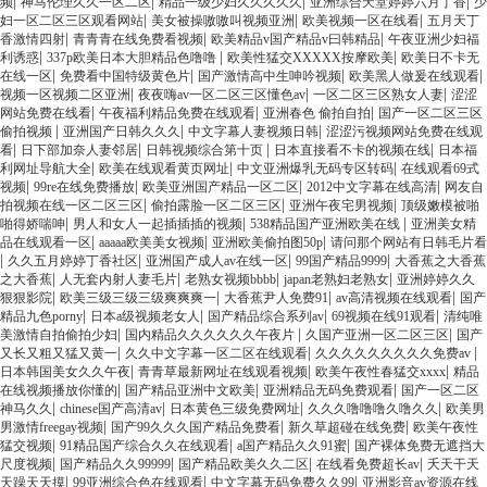
|
|
|
|
频
神马伦理久久一区二区
精品一级少妇久久久久久
亚洲综合天堂婷婷六月丁香
少
|
|
|
妇一区二区三区观看网站
美女被操嗷嗷叫视频亚洲
欧美视频一区在线看
五月天丁
|
|
|
香激情四射
青青青在线免费看视频
欧美精品v国产精品v曰韩精品
午夜亚洲少妇福
|
|
|
利诱惑
337p欧美日本大胆精品色噜噜
欧美性猛交XXXXX按摩欧美
欧美日不卡无
|
|
|
|
在线一区
免费看中国特级黄色片
国产激情高中生呻吟视频
欧美黑人做爰在线观看
|
|
|
视频一区视频二区亚洲
夜夜嗨av一区二区三区懂色av
一区二区三区熟女人妻
涩涩
|
|
|
网站免费在线看
午夜福利精品免费在线观看
亚洲春色 偷拍自拍
国产一区二区三区
|
|
|
偷拍视频
亚洲国产日韩久久久
中文字幕人妻视频日韩
涩涩污视频网站免费在线观
|
|
|
|
看
日下部加奈人妻邻居
日韩视频综合第十页
日本直接看不卡的视频在线
日本福
|
|
|
利网址导航大全
欧美在线观看黄页网址
中文亚洲爆乳无码专区转码
在线观看69式
|
|
|
|
视频
99re在线免费播放
欧美亚洲国产精品一区二区
2012中文字幕在线高清
网友自
|
|
|
拍视频在线一区二区三区
偷拍露脸一区二区三区
亚洲午夜宅男视频
顶级嫩模被啪
|
|
|
啪得娇喘呻
男人和女人一起插插插的视频
538精品国产亚洲欧美在线
亚洲美女精
|
|
|
品在线观看一区
aaaaa欧美美女视频
亚洲欧美偷拍图50p
请问那个网站有日韩毛片看
|
|
|
|
久久五月婷婷丁香社区
亚洲国产成人av在线一区
99国产精品9999
大香蕉之大香蕉
|
|
|
|
之大香蕉
人无套内射人妻毛片
老熟女视频bbbb
japan老熟妇老熟女
亚洲婷婷久久
|
|
|
|
狠狠影院
欧美三级三级三级爽爽爽一
大香蕉尹人免费91
av高清视频在线观看
国产
|
|
|
|
精品九色porny
日本a级视频老女人
国产精品综合系列av
69视频在线91观看
清纯唯
|
|
|
美激情自拍偷拍少妇
国内精品久久久久久久午夜片
久国产亚洲一区二区三区
国产
|
|
|
又长又粗又猛又黄一
久久中文字幕一区二区在线观看
久久久久久久久久久免费av
|
|
|
日本韩国美女久久午夜
青青草最新网址在线观看视频
欧美午夜性春猛交xxxx
精品
|
|
|
在线视频播放你懂的
国产精品亚洲中文欧美
亚洲精品无码免费观看
国产一区二区
|
|
|
|
神马久久
chinese国产高清av
日本黄色三级免费网址
久久久噜噜噜久噜久久
欧美男
|
|
|
男激情freegay视频
国产99久久久国产精品免费看
新久草超碰在线免费
欧美午夜性
|
|
|
猛交视频
91精品国产综合久久在线观看
a国产精品久久91蜜
国产裸体免费无遮挡大
|
|
|
|
尺度视频
国产精品久久99999
国产精品欧美久久二区
在线看免费超长av
夭天干天
|
|
|
天躁天天摸
99亚洲综合色在线观看
中文字幕无码免费久久99
亚洲影音av资源在线