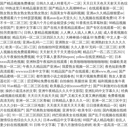
|
|
国产精品视频免费播放
日韩久久成人特黄毛片一二区
天天日天天色天天射天天色综
|
|
|
|
合
99热这里只有精品最新首页
国产精品久久高潮呻吟av
在线观看最新一区二区
|
|
|
熟女熟女熟女熟女熟女熟女熟女
岛国美女午夜福利视频
亚洲av久久精品狠狠爱av
|
|
|
免费观看六十分钟瑟瑟视频
香蕉avav在av天堂久久
九九视频在线观看免费10
不卡
|
|
|
不卡一区二区三区
交满六个月公积金能贷多少钱
91香蕉丝瓜草莓秋葵
98精品视频
|
|
|
|
全部国产
亚洲中文字幕123
国产在线大香蕉精品观看av
国产专区在线观看一区
偷
|
|
|
拍另类激情17c
日韩人妻精品视频视频
人人爽人人搞人人爽人人搞
成人香蕉视频在
|
|
|
线播放
精品无码一区二区三区四区久久久
大棒棒插小骚逼AV免费看
中文人妻一区
|
|
|
二区三区在线
亚洲av乱码一二三区
亚洲熟女一区二区二区
欧洲熟妇女久久久久久
|
|
|
|
久
欧美一区a二区v三区
自拍偷拍99亚洲视频
久久人妻AV无码一区二区三区
好男
|
|
|
人视频在线免费观看网站
天天射天天干天天透综合网
精品日产一匹二匹三匹2021
|
|
|
久久午夜偷拍免费视频
中文字幕人妻系列theporn
yellow在线亚洲精品一区
日本
|
|
|
xxxx高清色视频
亚洲秋霞午夜福利在线观看
欧美啪啪啪啪啪啪啪啪啪
劲爆欧美老
|
|
|
熟女一区二区
午夜久久精品国产亚洲av
我爱熟女视频一区二区三区
夜色短剧免费
|
|
|
|
高清观看
wwwxxx日本中文字幕
91精品国产自产在线观看,
欧洲www,色,com
国产
|
|
|
精品蜜桃一区二区三区
都市激情小说之校园春色
91黄片视频免费观看
熟女人妻逍
|
|
|
遥社区一区二区
涩涩网站免费在线看
自拍偷拍 美腿丝袜 亚洲
福利视频合集午夜
|
|
|
150
91av精品一区二区三区在线
欧美极品少妇xxxooo性护士
国产91刺激对白在线播
|
|
|
|
放
操的小逼流水的文章
亚洲午夜精品久久久中文影院
亚洲乱码中文字幕久久
经典
|
|
|
a级视频在线观看
天天日天天搞天天搞
国产,又粗又长又黄又爽的视频
免费看视频
|
|
|
|
高清无码
亚洲一区二区三区青椒
日韩精品人妻久久久一区
亚洲一区二区三区中文
|
|
|
久久久少妇一区二区三区电影
天天摸天天摸天天天天看
日日摸夜夜精品一区
福利
|
|
|
片在线观看国产
国产经典熟女啪啪视频
亚洲专区+欧美专区+自拍
国内视频在线精
|
|
|
|
品一区
91一区二区三区四区五区
鸡巴双插美女在线视频
国产乱子伦视频在线观看
|
|
|
激情综合色综合久久久久久
日本aⅴ精品中文字幕在线
69国产成人精品电影
欲乱人
|
|
|
妻少妇在线视频裸
91 日韩 中文字幕
丁香六月激情综合婷婷
欧美一道高清一区二区