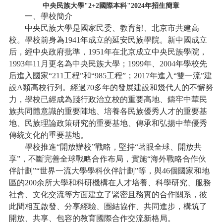
中央民族大學"2+2國際本科"2024年招生簡章
一、學校簡介
中央民族大學是國家民委、教育部、北京市共建高
校。學校前身為1941年成立的延安民族學院。新中國成立
后，經中央政府批準，1951年在北京成立中央民族學院，
1993年11月更名為中央民族大學；1999年、2004年學校先
后進入國家“211工程”和“985工程”；2017年進入“雙一流”建
設A類高校行列。經過70多年的發展建設和幾代人的不懈努
力，學校已經成為踐行政治立校的重要高地、鑄牢中華民
族共同體意識的重要陣地、培養各民族優秀人才的重要基
地、民族理論政策研究的重要基地、傳承和弘揚中華優秀
傳統文化的重要基地。
學校推進“開放辦校”戰略，堅持“著眼全球、開放共
享”，不斷完善全球戰略合作布局，實施“海外戰略合作伙
伴計劃”“世界一流大學學科伙伴計劃”等，與46個國家和地
區的200余所大學和科研機構在人才培養、科學研究、服務
社會、文化交流等方面建立了緊密且務實的合作關系，彼
此間相互啟發、分享經驗、團結協作、共同進步，構筑了
開放、共享、包容的教育國際合作交流新格局。