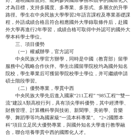
野、通曉國際規則、能夠參與國際事務和競爭的國際化人
才為目標，支持多國度、多專業、多形式、多層次的升學
路徑。學生在中央民族大學學習2年語言課程及專業基礎課
程，外語成績合格且符合相應國外大學錄取條件后，赴國
外大學再進行2年學習，成績合格可取得中外認可的國外大
學本科學士學位。
三、項目優勢
（一）權威辦學，官方認可
中央民族大學官方辦學，同時是中國（教育部）留學
服務中心戰略合作伙伴。學生出國留學院校均為國外知名
院校，學生畢業后可獲留學院校學士學位，并可繼續申請
碩士階段學習。
（二）優勢專業，學貫中西
中央民族大學先后進入國家“211工程” “985工程”“雙一
流”建設A類高校行列，具有頂尖學科優勢，其中經濟學、
財務管理、計算機科學與技術、新聞學、美術學、音樂
學、舞蹈學等均為國家級“一流本科專業”。 “2+2國際本
科”項目立足民大優勢專業，與國外知名大學進行教學融
合，聯合培養學貫中西的國際化人才。