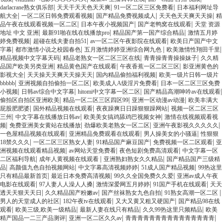
|
|
|
darlacrane熟女俱乐部
天天干天天色天天爽
91一区二区三区免费看
日本福利网址导
|
|
|
|
航大全
一区二区日韩免费观看视频
国产精品免费视频成人
天天色天天爽天天操
精
|
|
|
品午夜在线观看视频一区二区
日本午夜小视频国产
国产老鸭窝在线观看
天堂 资源
|
|
|
地址 中文 亚洲
最新91啪在线在线播放pro
精品国产第一国产综合精品
激情五月婷
|
|
|
婷免费视频
超碰在线夫妻自拍51
av一区二区午夜影院在线观看
欧美日产国产中文
|
|
|
|
字幕
都市激情小说之校园春色
五月激情婷婷亚洲综合网九色
欧美激情性翔田千里
|
|
|
精品视频中文字幕天码
精品老熟女一区二区三区在线
青青操青青操操妹子
久久精
|
|
|
品国产欧美另类亚洲
精品黄色国产在线观看
午夜香蕉一区二区三区
影亚洲黄色的
|
|
|
影视大全
天天操天天爽天天操天天
国内精品偷拍福利视频
欧美一级片日韩一级片
|
|
|
bbbbb
亚洲视频自拍偷拍一区二区
欧美成人A级淫片免费看
日本一区二区三区免费
|
|
|
|
小视频
日韩av综合中文字幕
hitomi中文字幕一区二区
国产精品高潮呻吟av在线观看
|
|
|
偷拍区自拍区亚洲欧美
精品一区二区三区四区99
亚洲一区动漫av动漫
欧美丰满大
|
|
|
屁股肥肥婆
国外精品视频在线观看
夜夜躁爽日日躁狠狠躁网站
视频一区二区三区
|
|
|
三州
中文字幕在线播放日韩av
欧美美女搞鸡舔鸡巴视频女神
激情在线视频观看视
|
|
|
|
频
免费亚洲美女黄站在线播放
劲爆欧美老熟女一区二区
亚洲午夜影视久久久久久
|
|
|
一色屋精品视频在线观看
亚洲精品免费观看在线观看
男人操美女的小骚逼
性狠狠
|
|
|
|
18禁久久久
一区二区三区熟女人妻
91精品国产麻豆国产
免费视频一区二区观看
亚
|
|
|
洲视频在线观看精品视频
av网站天堂免费看
夜色短剧免费高清观看
中文字幕一区
|
|
|
二区福利导航
成年人黄视频在线观看
亚洲熟妇熟女久久精品
国产精品国产三级精
|
|
|
|
品
高颜值九色自拍视频网站
中文字幕高清视频婷婷
51成人国产精品视频
99热这里
|
|
|
只有精品最新首页
最近日本免费高清视频
99久久全国免费久久爱
亚洲av成人午夜
|
|
|
|
电影在线观看
97人妻人人澡人人搡
激情深爱网五月婷婷
91国产手机在线观看
天天
|
|
|
|
透天天狠天天日
久久精品国产粉嫩av
国产丝袜熟女九色自拍
91熟女高潮一区二区
|
|
|
男人的天堂成人的社区
182午夜tv在线观看
又大又黄又粗又硬国产
国产精品98在线
|
|
|
|
观看
欧美三级,欧美一级精品
最新人妻在线只有精品
久久99热这里只频精品
欧美
|
|
|
精产国品一二三产品测评
亚洲一区二区久久av
青青青青青青青青青青青青青青青