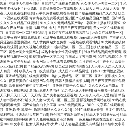
|
|
|
|
观看
亚洲伊人色综合网站
日韩精品在线观看你懂的
久久伊人色av天堂一二区
手机
|
|
|
突然卡死动不了什么原因
青青操免费公开在线视频
天天日天天爽天天日天天爽
午
|
|
|
夜天天操夜夜操操操操
av手机免费在线观看高潮
国产极品白嫩精品久久久久
欧美
|
|
|
一卡视频在线观看
青青青在线免费看视频
亚洲国产在线精品国自产拍愿
国产精品
|
|
|
久久久久久精品三级蜜桃
91久久久久无码精品国产孕妇
韩国女主播在线观看97
粉
|
|
|
嫩av午夜在线看
激情 视频 亚洲 成人
日日日日夜夜夜狠狠操
美女一区在线观看视
|
|
|
|
频
日本高清一区二区三区精品
日韩午夜在线观看视频精品
av永久在线观看一区
|
|
|
欧美午夜福利在线免费观看
亚洲午夜免费观看视频
52gao成人免费视频
丰满的女人
|
|
|
露逼被操露逼的视频
成人黄页网站大全免费
污视频在线观看地址
91大神视频破解
|
|
|
版在线观看
热久久视频在线播放
91蜜桃视频一区二区三区
熟妇人妻精品一区二区
|
|
|
|
三区
黄色av美女免费网站
成熟中老年女性高级感照片
91在线精品视频免费观看
欧
|
|
|
|
美在线视频第一区
91视频啪第一区第二区
在线成人午夜电影网
99精品视频2019
亚
|
|
|
洲欧洲日本午夜精品
黄页网站大全在线看免费视频
五月婷婷六月丁香手机
欧美性
|
|
|
xxxxx极品老少
国产精品久久99999
欧美亚洲另类清纯图区
人人妻人人澡人人爽人
|
|
|
人精品日本
欧美人与动一级完整视频
成人国产av精品网址
日本club女同性恋视频
|
|
|
网
亚洲精品视频在线免费观看91
熟妇人妻精品一区二区三区
亚洲午夜影视久久久
|
|
|
久久
很黄很黄的在线视频网站免费
日韩人妻精品视频视频
日日夜夜夜夜精品免费
|
|
|
|
视频
欧美日韩午夜中文字幕一区
亚洲国产综合久久精品
久久久久久av电影av
亚
|
|
|
|
洲97成人在线视频
岛国av免费无禁网站
91九色麻豆人妻蝌蚪
好吊视频一区2区3区
|
|
|
天天操天天日天天干天天搞
国产夫妻在线观看视频
人人妻人人澡人人爱精品
精品
|
|
|
人妻av区欲求不满
久久人妻AV无码一区二区三区
瑟瑟视频免费网站在线
99热在线
|
|
|
视频观看免费
国产偷拍自拍中文字幕
sihu在线视频播放
2019中文字幕在线观看视
|
|
|
|
频
亚洲,欧美,国,综合
噜噜噜噜噜久久久久久91
1024在线观看av香蕉
日本午夜精品
|
|
|
|
福利在线
亚洲精品天堂国产888
原创国产淫语对白熟女
精品人妻少妇嫩草avv
精品
|
|
|
蜜桃在线视频播放
两个人免费视频观看高清免费
一色屋精品视频在线观看
亚洲天
|
|
|
堂2018中文字幕
把女人弄爽特黄a大片3人
人妻精品这里只有精品
好吊妞中文字幕