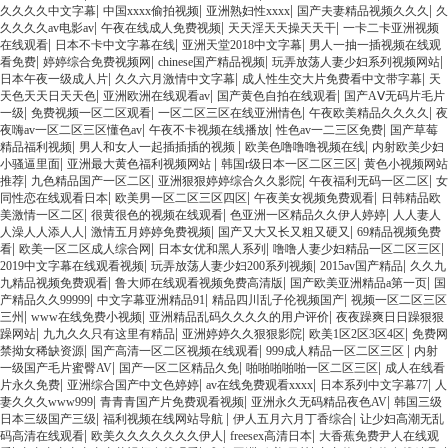
|
|
|
|
久久久久中文字幕
中国xxxx偷拍视频
亚洲熟妇性xxxx
国产夫妻精品视频久久久
久
|
|
|
久久久久av电影av
午夜在线成人免费视频
天天淫天天操天天干
一卡二卡亚洲视频
|
|
|
在线观看
日本不卡中文字幕在线
亚洲天堂2018中文字幕
男人一抽一插视频在线观
|
|
|
|
看免费
婷婷综合免费视频网
chinese国产精品视频
玩弄放荡人妻少妇系列视频网站
|
|
|
日本午夜一级成人片
久久六月激情中文字幕
成人性生交大片免费看中文带字幕
天
|
|
|
天色天天日天天色
亚洲欧洲在线观看av
国产黄色自拍在线观看
国产AⅤ无码片毛片
|
|
|
|
一级
免费视频一区二区观看
一区二区三区在线亚洲情色
午夜欧美精品久久久久
夜
|
|
|
夜嗨av一区二区三区懂色av
午夜不卡视频在线播放
性色av一二三区免费
国产草莓
|
|
|
精品福利视频
男人和女人一起插插插的视频
欧美色噜噜噜视频在线
内射欧美少妇
|
|
|
小骚逼里面
亚洲最大黄色福利视频网站
韩国r级日本一区二区三区
黄色小视频网站
|
|
|
|
推荐
九色精品国产一区二区
亚洲狠狠婷婷综合久久影院
午夜福利无码一区二区
女
|
|
|
同性恋在线观看日本
欧美男一区二区三区四区
午夜美女视频免费观看
日韩精品欧
|
|
|
美激情一区二区
很黄很色的视频在线观看
色亚洲一区精品久久伊人婷婷
人人妻人
|
|
|
人澡人人添人人
激情五月婷婷免费视频
国产又大又长又粗又硬又
69精品视频免费
|
|
|
|
看
欧美一区二区成人综合网
日本女优和黑人系列
噜噜人妻少妇精品一区二区三区
|
|
|
2019中文字幕在线观看视频
玩弄放荡人妻少妇200系列视频
2015av国产精品
久久九
|
|
|
九精品视频免费观看
鲁大师在线观看视频免费高清版
国产欧美亚洲精品a第一页
国
|
|
|
产精品久久99999
中文字幕亚洲精品91
精品四川乱子伦视频国产
视频一区二区三区
|
|
|
三州
www在线免费小视频
亚洲精品乱码久久久久的用户评价
夜夜躁爽日日躁狠狠
|
|
|
|
躁网站
九九久久只有这里有精品
亚洲婷婷久久狠狠影院
欧美1区2区3区4区
免费网
|
|
|
禁拗女稀缺资源
国产高清一区二区视频在线观看
999成人精品一区二区三区
内射
|
|
|
一级国产毛片蜜臀AV
国产一区二区精品久免
啪啪啪啪啪一区二区三区
成人在线看
|
|
|
|
片永久免费
亚洲综合国产中文色婷婷
av在线免费观看xxxx
日本系列中文字幕77
人
|
|
|
妻久久久www999
青青青国产片免费观看视频
亚洲永久无码精品夜色AV
韩国三级
|
|
|
日本三级国产三级
福利视频在线网站导航
伊人五月六月丁香综合
让少妇高潮无乱
|
|
|
码高清在线观看
欧美久久久久久久久伊人
freesex高清日本
大香蕉免费尹人在线观