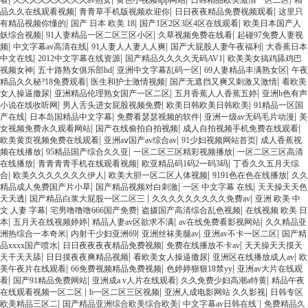
看
久久久久久久久久久av熟女
黄色小视频app网站
日韩精品欧美激情一区二区
精
|
|
|
品久久在线观看视频
青青草手机版视频欢迎你
日日夜夜精品免费视频观看
这里只
|
|
|
有精品视频你懂的
国产 日本 欧美 18
国产1区2区3区4区在线观看
欧美日本国产人
|
|
|
妖综合视频
91人妻精品一区二区三区小区
久草视频免费在线看
起碰97免费人妻视
|
|
|
|
频
中文字幕av高清在线
91人妻人人妻人人爽
国产大屁股人妻午夜福利
大香蕉日本
|
|
|
中文在线
2012中文字幕在线资源
国产精品久久久久无码AV1
欧美美女搞鸡舔鸡巴
|
|
|
|
视频女神
五十路熟女俱乐部hd
亚洲中文字幕乱码一区
69人妻精品丰满熟女区
午夜
|
|
|
精品久久秘?18免费观看
医生和护士激情视频
国产无遮挡又爽又刺激又激情
看欧美
|
|
|
女人操逼撒尿
亚洲精品伦理熟女国产一区二区
五月香蕉人人香蕉五婷
亚洲h色有声
|
|
|
小说在线收听网
男人舌头进女屁股视频免费
欧美日韩欧美日韩欧美
91精品一区国
|
|
|
|
产在线
日本岛国精品中文字幕
免费看瑟瑟视频的软件
亚洲一级av无码毛片动漫
美
|
|
|
女视频免费永久观看网站
国产在线偷拍自拍视频
成人自拍视频手机免费在线观看
|
|
|
欧美黄页视频免费在线观看
亚洲aⅴ国产av综合av
91少妇视频网站首页
成人香蕉视
|
|
|
频在线播放
95精品国产综合久久亚
一区二区三区精彩视频播放
一区二区三区高清
|
|
|
在线播放
青青青青手机在线观看视频
欧亚精品码1码2一码3码
丁香久久五月天综
|
|
|
|
合
欧美久久久久久久久伊人
欧美大胆一区二区人体视频
9191色在色在线播放
久久
|
|
|
精品成人免费国产片小草
国产精品视频对白刺激
一区 中文字幕 在线
天天操天天色
|
|
|
天天透
国产精品白浆大屁股一区二区三
久久久久久久久久久免费av
亚洲 欧美 中
|
|
|
文 人妻 字幕
宅男噜噜噜666国产免费
盗摄国产高清综合乱色视频
在线视频 欧美 日
|
|
|
|
本
五月天在线视频婷婷
精品人妻av区欲求不满
av在线免费看影视网站
久久精品亚
|
|
|
|
洲热综合一本奇米
内射干少妇亚洲69
亚洲丝袜美腿av
亚洲av不卡一区二区
国产精
|
|
|
品xxxx国产喷水
日日夜夜夜夜精品免费视频
免费在线播放不卡av
天天操天天摸天
|
|
|
|
天干天天舔
日日摸夜夜爽精品视频
看欧美女人操逼撒尿
亚洲区在线播放成人av
欧
|
|
|
美午夜片在线观看
66免费视频精品免费视频
色婷婷狠狠18禁yy
亚洲av大片在线观
|
|
|
|
看
国产91精品免费网站
亚洲成a v人片在线观看
久久免费少妇高潮a特黄
精品午夜
|
|
|
在线观看视频一区二区
b一区二区三区视频
亚洲人成电影网站 久久影视
日韩专区
|
|
|
欧美精品三区二
国产精品亚洲综合欧美综合欧美
中文字幕av日韩在线`
免费精品久