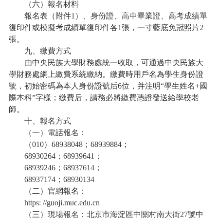
（六）報名材料
報名表（附件1）、身份證、高中畢業證、高考成績單
復印件或模擬考成績單復印件各1張，一寸藍底免冠照片2
張。
九、繳費方式
由中央民族大學財務處統一收取，可通過中央民族大
學財務處網上繳費系統繳納。繳費時用戶名為學生身份證
號，初始密碼為本人身份證號后6位，并注明“學生姓名+國
際本科”字樣；繳費后，請務必將繳費憑證發送給學校老
師。
十、報名方式
（一）電話報名：
（010）68938048；68939884；
68930264；68939641；
68939246；68937614；
68937174；68930134
（二）官網報名：
https: //guoji.muc.edu.cn
（三）現場報名：北京市海淀區中關村南大街27號中