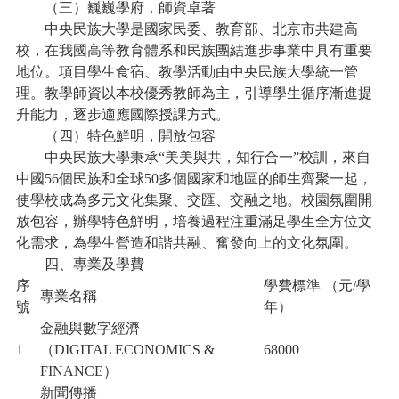
（三）巍巍學府，師資卓著
中央民族大學是國家民委、教育部、北京市共建高
校，在我國高等教育體系和民族團結進步事業中具有重要
地位。項目學生食宿、教學活動由中央民族大學統一管
理。教學師資以本校優秀教師為主，引導學生循序漸進提
升能力，逐步適應國際授課方式。
（四）特色鮮明，開放包容
中央民族大學秉承“美美與共，知行合一”校訓，來自
中國56個民族和全球50多個國家和地區的師生齊聚一起，
使學校成為多元文化集聚、交匯、交融之地。校園氛圍開
放包容，辦學特色鮮明，培養過程注重滿足學生全方位文
化需求，為學生營造和諧共融、奮發向上的文化氛圍。
四、專業及學費
序
學費標準 （元/學
專業名稱
號
年）
金融與數字經濟
1
（DIGITAL ECONOMICS &
68000
FINANCE）
新聞傳播