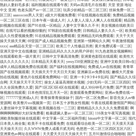
|
|
|
熟妇人妻妇毛多多
福利视频在线观看午夜
天码av高清毛片在线看
天堂 资源 地址
|
|
|
中文 亚洲
色老头国产av一区二区三区
玩弄少妇精品一区二区三区
丝袜免费一区二
|
|
|
|
区三区
aaassscom男人天堂
a级大片视频免费看
97在线视频在线观看
免费精品视频
|
|
|
一区二区三区在线
日本午夜一级成人片
人人妻人人澡人人爽人人在线观看
精品熟
|
|
|
妇视频在线观看
国产91在线一区精品
人妻中文字幕久久不卡
美女视频在线欧美日
|
|
|
|
韩
在线可以看的视频你懂的
97韩剧在线观看免费
日韩精品人妻久久久一区
欧美精
|
|
|
品久久性爱视频免费
91在线精品视频免费观看
亚洲精品无码免费观看
天天干天天
|
|
|
操天天插天天爽
69堂国产成人精品视频免费
亚洲第一情网站久久网
午夜激情视频
|
|
|
|
xxxx
aaa精品在天堂一区二区三区
欧美三个人性极品另类
黄片免费试看一区二区
|
|
|
亚洲天堂中文在线播放
亚洲精品乱码久久久久的用户评价
91九色老熟女视频蝌蚪
|
|
|
在线观看欧美一级片黄片
日韩中文字幕高清免费
亚洲黄色影院在线观看
欧美性大
|
|
|
|
战久久久久久久久
日本精品天天看天天
yeezy350亚洲限定色
亚洲中文欧美日韩v在
|
|
|
成年人精品视频免费在线观看
国产福利在线视频网站
免费成人av在线视频
青青草
|
|
|
国产在线视频观看
天天插天天干天天日天天操
亚洲麻豆av免费在线
嫩模大尺度偷
|
|
|
拍在线视频
黄色片在线观看免费网站一区
亚洲一卡2卡3卡4卡乱码
国产精品久久综
|
|
|
|
合网
天天操天天干天天忙
操女人逼逼高潮射水视频
少妇无码一区二区三区四区
99
|
|
|
久久全国免费久久爱
国产1区2区3区4区在线观看
成人30分钟毛片免费
国产男女嘿
|
|
|
咻视频在线观看
日本色情淫乱五月天一区
直接观看免费黄网站
亚洲av免费在线一
|
|
|
|
区
7777777亚洲成a人片
青青操青青操操妹子
国内一区二区免费av
影音先女人av锋
|
|
|
|
资源网
欧美整片sss视频第一页
日本五十岁熟女性视频
午夜在线观看激情国产网站
|
|
|
人妻丝袜中文字幕视频
欧美视频在线一二三区
蜜桃精品久久久久久久免费观看
啊
|
|
|
啊啊啊啊啊好大好深免费看
粗暴蹂躏人妻av一区二区三区
116美女午夜写真视频
亚
|
|
|
洲欧美制服丝袜在线观看
中文字幕一区二区福利导航
hitomi中文字幕一区二区
现代
|
|
|
日本美人画全集
欧美不卡在线观看免费
在线观看综合欧美一区二区
天天摸天天舔
|
|
|
天天操天天日
久久WWW免费人成看片贰无码
色悠悠一区二区三区四区五区六区
|
|
|
亚洲黄色av网址在线观看
天天爱天天日天天操天天干
五月91激情综合啪啪啪
国产