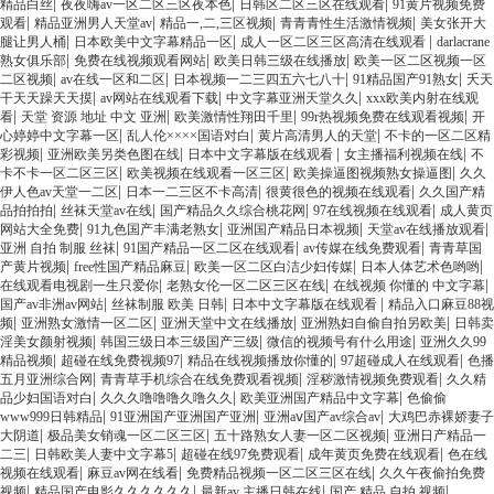
|
|
|
精品白丝
夜夜嗨av一区二区三区夜本色
日韩区二区三区在线观看
91黄片视频免费
|
|
|
|
观看
精品亚洲男人天堂av
精品一,二,三区视频
青青青性生活激情视频
美女张开大
|
|
|
腿让男人桶
日本欧美中文字幕精品一区
成人一区二区三区高清在线观看
darlacrane
|
|
|
熟女俱乐部
免费在线视频观看网站
欧美日韩三级在线播放
欧美一区二区视频一区
|
|
|
|
二区视频
av在线一区和二区
日本视频一二三四五六七八十
91精品国产91熟女
夭天
|
|
|
干天天躁天天摸
av网站在线观看下载
中文字幕亚洲天堂久久
xxx欧美内射在线观
|
|
|
|
看
天堂 资源 地址 中文 亚洲
欧美激情性翔田千里
99r热视频免费在线观看视频
开
|
|
|
心婷婷中文字幕一区
乱人伦××××国语对白
黄片高清男人的天堂
不卡的一区二区精
|
|
|
|
彩视频
亚洲欧美另类色图在线
日本中文字幕版在线观看
女主播福利视频在线
不
|
|
|
卡不卡一区二区三区
欧美视频在线观看一区三区
欧美操逼图视频熟女操逼图
久久
|
|
|
伊人色av天堂一二区
日本一二三区不卡高清
很黄很色的视频在线观看
久久国产精
|
|
|
|
品拍拍拍
丝袜天堂av在线
国产精品久久综合桃花网
97在线视频在线观看
成人黄页
|
|
|
|
网站大全免费
91九色国产丰满老熟女
亚洲国产精品日本视频
天堂av在线播放观看
|
|
|
亚洲 自拍 制服 丝袜
91国产精品一区二区在线观看
av传媒在线免费观看
青青草国
|
|
|
|
产黄片视频
free性国产精品麻豆
欧美一区二区白洁少妇传媒
日本人体艺术色哟哟
|
|
|
在线观看电视剧一生只爱你
老熟女伦一区二区三区在线
在线视频 你懂的 中文字幕
|
|
|
国产av非洲av网站
丝袜制服 欧美 日韩
日本中文字幕版在线观看
精品入口麻豆88视
|
|
|
|
频
亚洲熟女激情一区二区
亚洲天堂中文在线播放
亚洲熟妇自偷自拍另欧美
日韩卖
|
|
|
淫美女颜射视频
韩国三级日本三级国产三级
微信的视频号有什么用途
亚洲久久99
|
|
|
|
精品视频
超碰在线免费视频97
精品在线视频播放你懂的
97超碰成人在线观看
色播
|
|
|
五月亚洲综合网
青青草手机综合在线免费观看视频
淫秽激情视频免费观看
久久精
|
|
|
品少妇国语对白
久久久噜噜噜久噜久久
欧美亚洲国产精品中文字幕
色偷偷
|
|
|
www999日韩精品
91亚洲国产亚洲国产亚洲
亚洲aⅴ国产av综合av
大鸡巴赤裸娇妻子
|
|
|
大阴道
极品美女销魂一区二区三区
五十路熟女人妻一区二区视频
亚洲日产精品一
|
|
|
|
二三
日韩欧美人妻中文字幕5
超碰在线97免费观看
成年黄页免费在线观看
色在线
|
|
|
视频在线观看
麻豆av网在线看
免费精品视频一区二区三区在线
久久午夜偷拍免费
|
|
|
|
视频
精品国产电影久久久久久久
最新av 主播日韩在线
国产 精品 自拍 视频