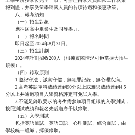
土學生所獲學位完全一致，可辦理留學人員回國工作就業
報到證，并享受留學歸國人員的各項待遇和優惠政策。
八、報考須知
（一）招生對象
應往屆高中畢業生及同等學力。
（二）報名時間
即日起至2024年8月31日。
（三）招生計劃
2024年計劃招收200人（根據實際情況可適當擴大招生
規模）。
（四）錄取原則
1.遵紀守法，誠實守信，無犯罪記錄，無心理疾病。
2.高考英語單科成績達到90分以上或雅思成績達到4.5
分以上并通過項目入學資格評定可免試入學。
3.不滿足錄取要求的考生需參加項目組織的入學測試，
按照測試成績和報名先后順序予以錄取。
（五）入學測試
包括英語筆試、英語口語、心理測試、綜合面試，由
學校統一組織，擇優錄取。