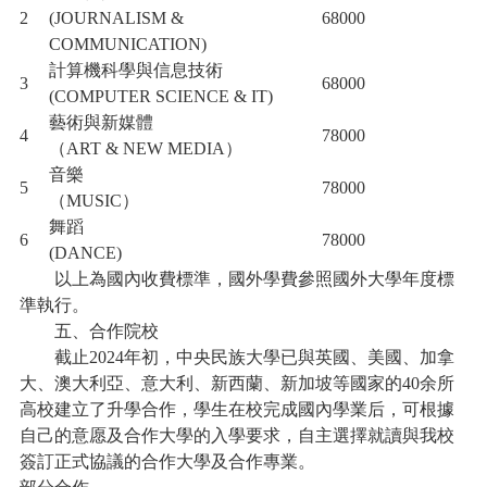
2
(JOURNALISM &
68000
COMMUNICATION)
計算機科學與信息技術
3
68000
(COMPUTER SCIENCE & IT)
藝術與新媒體
4
78000
（ART & NEW MEDIA）
音樂
5
78000
（MUSIC）
舞蹈
6
78000
(DANCE)
以上為國內收費標準，國外學費參照國外大學年度標
準執行。
五、合作院校
截止2024年初，中央民族大學已與英國、美國、加拿
大、澳大利亞、意大利、新西蘭、新加坡等國家的40余所
高校建立了升學合作，學生在校完成國內學業后，可根據
自己的意愿及合作大學的入學要求，自主選擇就讀與我校
簽訂正式協議的合作大學及合作專業。