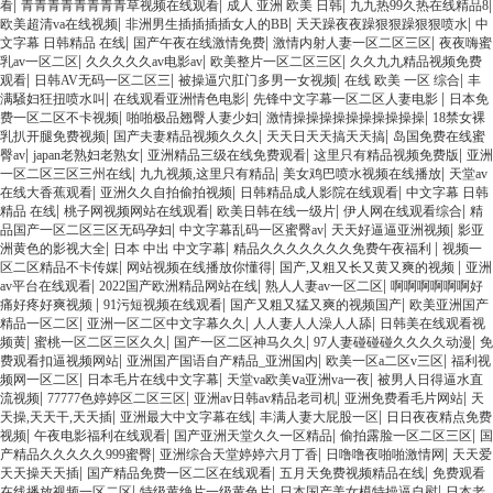
|
|
|
|
看
青青青青青青青青草视频在线观看
成人 亚洲 欧美 日韩
九九热99久热在线精品8
|
|
|
欧美超清va在线视频
非洲男生插插插插女人的BB
天天躁夜夜躁狠狠躁狠狠喷水
中
|
|
|
文字幕 日韩精品 在线
国产午夜在线激情免费
激情内射人妻一区二区三区
夜夜嗨蜜
|
|
|
乳av一区二区
久久久久久av电影av
欧美整片一区二区三区
久久九九精品视频免费
|
|
|
|
观看
日韩AV无码一区二区三
被操逼穴肛门多男一女视频
在线 欧美 一区 综合
丰
|
|
|
满騒妇狂扭喷水叫
在线观看亚洲情色电影
先锋中文字幕一区二区人妻电影
日本免
|
|
|
费一区二区不卡视频
啪啪极品翘臀人妻少妇
激情操操操操操操操操操操
18禁女裸
|
|
|
乳扒开腿免费视频
国产夫妻精品视频久久久
天天日天天搞天天搞
岛国免费在线蜜
|
|
|
|
臀av
japan老熟妇老熟女
亚洲精品三级在线免费观看
这里只有精品视频免费版
亚洲
|
|
|
一区二区三区三州在线
九九视频,这里只有精品
美女鸡巴喷水视频在线播放
天堂av
|
|
|
在线大香蕉观看
亚洲久久自拍偷拍视频
日韩精品成人影院在线观看
中文字幕 日韩
|
|
|
|
精品 在线
桃子网视频网站在线观看
欧美日韩在线一级片
伊人网在线观看综合
精
|
|
|
品国产一区二区三区无码孕妇
中文字幕乱码一区蜜臀av
天天好逼逼亚洲视频
影亚
|
|
|
洲黄色的影视大全
日本 中出 中文字幕
精品久久久久久久久免费午夜福利
视频一
|
|
|
区二区精品不卡传媒
网站视频在线播放你懂得
国产,又粗又长又黄又爽的视频
亚洲
|
|
|
av平台在线观看
2022国产欧洲精品网站在线
熟人人妻av一区二区
啊啊啊啊啊啊好
|
|
|
痛好疼好爽视频
91污短视频在线观看
国产又粗又猛又爽的视频国产
欧美亚洲国产
|
|
|
精品一区二区
亚洲一区二区中文字幕久久
人人妻人人澡人人舔
日韩美在线观看视
|
|
|
|
频黄
蜜桃一区二区三区久久
国产一区二区神马久久
97人妻碰碰碰久久久久动漫
免
|
|
|
费观看扣逼视频网站
亚洲国产国语自产精品_亚洲国内
欧美一区a二区v三区
福利视
|
|
|
频网一区二区
日本毛片在线中文字幕
天堂va欧美ⅴa亚洲va一夜
被男人日得逼水直
|
|
|
|
流视频
77777色婷婷区二区三区
亚洲av日韩av精品老司机
亚洲免费看毛片网站
天
|
|
|
天操,天天干,天天插
亚洲最大中文字幕在线
丰满人妻大屁股一区
日日夜夜精点免费
|
|
|
|
视频
午夜电影福利在线观看
国产亚洲天堂久久一区精品
偷拍露脸一区二区三区
国
|
|
|
产精品久久久久久999蜜臀
亚洲综合天堂婷婷六月丁香
日噜噜夜啪啪激情网
天天爱
|
|
|
天天操天天插
国产精品免费一区二区在线观看
五月天免费视频精品在线
免费观看
|
|
|
在线播放视频一区二区
特级黄绝片一级黄色片
日本国产美女模特操逼自慰
日本老