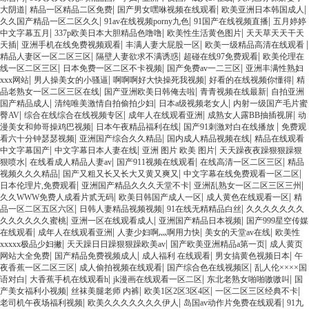
|
|
|
|
大阴道
精品一区精品二区免费
国产男女嘿咻视频在线观看
欧美亚洲日本韩国成人
|
|
|
久久国产精品一区二区久久
91av在线视频porny九色
91国产在线视频直播
五月婷婷
|
|
|
中文字幕五月
337p欧美日本大胆精品色噜噜
欧美性生活黄色图片
天天草天天干天
|
|
|
|
天插
亚洲手机在线免费视频观看
丰满人妻大屁股一区
欧美一级精品高清在线观看
|
|
|
精品人妻区一区二区三区
隔壁人妻欲求不满诱惑
超碰在线97免费观看
欧美伦理在
|
|
|
线一区二区三区
日本免费一区二区不卡视频
国产免费av一二三区
亚洲丰满性熟妇
|
|
|
|
xxx网站
男人操美女的小骚逼
啊啊啊好大快操死我视频
好看的在线视频你懂得
精
|
|
|
品老熟女一区二区三区在线
国产亚洲欧美日韩俺去啦
青青视频在线最新
自拍亚洲
|
|
|
国产精品成人
清纯唯美激情自拍偷拍少妇
日本a级视频老女人
内射一级国产毛片蜜
|
|
|
|
臀AV
综合在线综合在线视频专区
成年人在线观看亚洲
成熟女人露BB抽插视屏
动
|
|
|
漫美女和帅哥操鸡巴视频
日本午夜精品福利在线
国产91刺激对白在线播放
免费观
|
|
|
看六十分钟瑟瑟视频
亚洲国产综合久久精品
国内成人精品视频在线
精品在线观看
|
|
|
中文字幕国产
中文字幕日本人妻在线
亚洲 图片 欧美 图片
天天躁夜夜躁狠狠躁狠
|
|
|
|
狠喷水
在线看成人精品人妻av
国产911视频在线观看
在线高清一区二区三区
精品
|
|
|
视频久久久精品
国产又粗又长又长大又黄又爽又
中文字幕在线免费观看一区二区
|
|
|
日本伦理片,免费观看
亚洲国产精品久久久天堂不卡
亚洲乱熟女一区二区三区三州
|
|
|
久久WWW免费人成看片贰无码
欧美日韩国产成人一区
成人黄色在线观看一区
精
|
|
|
品一区二区五区六区
日韩人妻精品视频视频
91在线无精精品白丝
久久久久久久久
|
|
|
久久久久久久蜜桃
亚洲一区在线观看成人
亚洲国产精品日本视频
国产999星空传媒
|
|
|
|
在线观看
成年人在线观看亚洲
人妻少妇啊灬啊用力快
美女的天堂av在线
欧美性
|
|
|
xxxxx极品少妇撇
天天躁日日躁狠狠躁欧美av
国产欧美亚洲精品a第一页
成人黄页
|
|
|
|
网站大全免费
国产精品免费视频成人
成人福利 在线观看
男女搞黄色视频日本
午
|
|
|
夜香蕉一区二区三区
成人偷拍视频在线观看
国产综合色在线视频区
乱人伦××××国
|
|
|
|
语对白
大香蕉手机在线观看h
jk漫画在线观看一区二区
东北老熟女啪啪嗷嗷叫
国
|
|
|
|
产美女福利小视频
丝袜美腿老师 内裤
欧美1区2区3区4区
一区二区三区经典不卡
|
|
|
老司机午夜场福利视频
欧美久久久久久久久伊人
岛国av动作片免费在线观看
91九