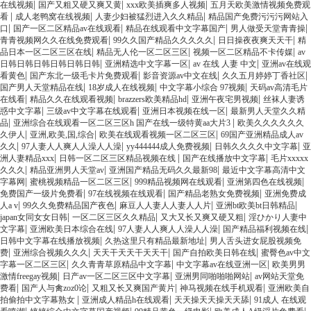
|
|
|
在线视频
国产又粗又硬又爽又黄
xxx欧美插爽多人视频
五月天欧美激情视频免费观
|
|
|
看
成人老鸭窝在线视频
人妻少妇被猛烈进入久久精品
精品国产免费污污污网站入
|
|
|
|
口
国产一区二区精品av在线观看
精品在线观看中文字幕国产
男人做受天堂青青操
|
|
|
青青视频网久久在线免费观看
99久久国产精品久久久久久
日日操夜夜爽天天干
精
|
|
|
品日本一区二区三区在线
精品无人伦一区二区三区
视频一区二区精品不卡传媒
av
|
|
|
日韩日韩日韩日韩日韩日韩
亚洲精选中文字幕一区
av 在线 人妻 中文
亚洲av在线观
|
|
|
|
看黄色
国产东北一级毛卡片免费观看
影音资源av中文在线
久久五月婷婷丁香社区
|
|
|
国产男人天堂精品在线
18岁成人在线视频
中文字幕小综合 97视频
天码av高清毛片
|
|
|
|
在线看
精品久久在线观看视频
brazzers欧美精品hd
亚洲午夜宅男视频
丝袜人妻诱
|
|
|
惑中文字幕
三级av中文字幕在线观看
亚洲日本视频在线一区
最新男人天堂久久精
|
|
品
亚洲综合在线观看一区二区三区h 国产在线一级特黄aa大片3
欧美久久久久久久
|
|
|
久伊人
亚洲,欧美,国,综合
欧美在线观看视频一区二区三区
69国产亚洲精品成人av
|
|
|
|
久久
97人妻人人爽人人澡人人澡
yy444444成人免费视频
日韩久久久久中文字幕
亚
|
|
|
洲人妻精品xxx
日韩一区二区三区精品视频在线
国产在线播放中文字幕
毛片xxxxx
|
|
|
久久久
精品亚洲男人天堂av
亚洲国产精品无码久久最新98
最近中文字幕高清中文
|
|
|
|
字幕网
蜜桃视频精品一区二区三区
999精品视频网在线观看
亚洲第四色在线视频
|
|
|
免费国产一级片免费看
97在线视频在线观看
国产精品老熟女免费视频
亚洲免费成
|
|
|
|
人a v
99久久免费精品国产夜色
麻豆人人妻人人妻人人片
亚洲bt欧美bt日韩精品
|
|
|
japan女同女女日韩
一区二区三区久久精品
又大又长又爽又硬又粗
淫ひかり人妻中
|
|
|
|
文字幕
亚洲欧美日本综合在线
97人妻人人爽人人澡人人澡
国产精品福利视频在线
|
|
日韩中文字幕在线播放视频
久热这里只有精品最新地址
男人舌头进女屁股视频免
|
|
|
|
费
亚洲综合视频久久久
天天干天天干天天干
国产自拍欧美日韩在线
蜜臀色av中文
|
|
|
字幕一区二区三区
久久青青草原精品中文字幕
中文字幕av在线亚洲一区
欧美男男
|
|
|
激情freegay视频
日产av一区二区三区中文字幕
亚洲男同啪啪啪网站
av网站天堂免
|
|
|
|
费看
国产人与禽zoz0论
又粗又长又爽国产黄片
神马视频在线手机观看
亚洲欧美自
|
|
|
拍偷拍中文字幕熟女
亚洲成人精品h在线观看
天天操天天操天天舔
91成人 在线观