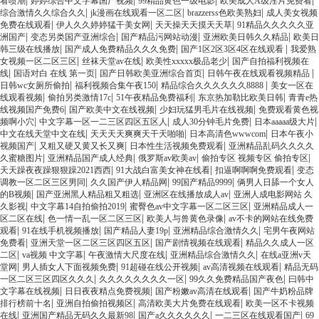
|
|
|
|
看喷潮
婷婷综合中文字幕国产视频
99精品黄色一级电影
欧美成人A级淫片免费看
|
|
|
综合激情久久综合久久
jk漫画在线观看一区二区
brazzerss色欧美熟妇
成人美女视频
|
|
|
免费在线观看
伊人久久婷婷猛干美女网
天天操天天摸天天草
91精品久久久久久亚
|
|
|
|
洲国产
变态另类国产亚洲综合
国产精品污网站动漫
亚洲欧美日韩久久精品
欧美日
|
|
|
韩三级在线播放
国产成人免费精品久久久免费
国产1区2区3区4区在线观看
我爱熟
|
|
|
女视频一区二区三区
丝袜天堂av在线
欧美性xxxxx极品老少
国产自拍福利视频在
|
|
|
|
线
国语对白 在线 第一页
国产日韩欧美亚洲综合首页
日韩午夜在线观看视频精品
|
|
|
日韩wc女厕所偷拍
福利视频合集午夜150
精品综合久久久久久久8888
美女一区在
|
|
|
|
线观看视频
偷拍另类激情17c
51午夜精品免费福利
东京热加勒比欧美日韩
青青e热
|
|
|
线视频国产免费6
国产欧美中文在线视频
少妇玩猛男毛片在线视频
免费观看黄色视
|
|
|
|
频啊小穴
中文字幕一区一二三区四区五区人
成人30分钟毛片免费
日本aaaaa级大片
|
|
|
中文在线天堂中文在线
天天天天爽爽天干天啪啪
日本高清色wwwcom
日本午夜小
|
|
|
视频国产
又粗又硬又黄又长又爽
日本性生活视频免费观看
亚洲精品乱码久久久久
|
|
|
|
久蜜糖图片
亚洲精品国产成人经典
俄罗斯av欧美av
偷拍专区 视频专区 偷拍专区
|
|
|
天天躁夜夜躁狠狠躁2021西西
91大战白富美女神在线看
扣逼啊啊啊免费观看
变态
|
|
|
调教一区二区三区男同
久久国产伊人精品网
99国产精品9999
俩男人日舔一个女人
|
|
|
的B视频
国产亚洲黑人精品粗又粗选
亚洲区在线播放成人av
亚洲人成电影网站 久
|
|
|
久影视
中文字幕14自拍偷拍2019
蜜臀色av中文字幕一区二区三区
亚洲精品成人一
|
|
|
区二区在线
色一情一乱一区二区三区
欧美人与兽黄色录像
av不卡的网站在线免费
|
|
|
|
观看
91在线手机视频播放
国产精品人妻19p
亚洲精品综合激情久久
宅男午夜网站
|
|
|
免费看
亚洲天堂一区二区三区四区五区
国产剧情视频在线观看
精品久久成人一区
|
|
|
|
二区
va视频 中文字幕
午夜激情大尺度在线
亚洲精品综合激情久久
在线a亚洲v天
|
|
|
|
堂网
男人插女人下面视频免费
91超碰在线公开视频
av高清视频在线观看
精品无码
|
|
|
一区二区三区四区久久久
久久久久久久久久一区
99久久免费精品国产夜色
曰韩中
|
|
|
文字幕在线视频
日日夜夜精点免费视频
国产粉嫩av高清在线观看
国产牛奶粉品牌
|
|
|
排行榜前十名
亚洲自拍偷拍视频区
高清欧美大片免费在线观看
欧美一区不卡视频
|
|
|
|
在线
亚洲国产精品无码久久最新98
国产a久久久久久久
一二三区在线观看国产
69