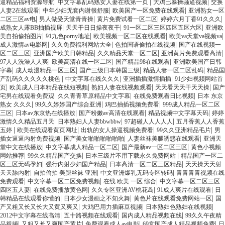
|
|
|
逼精品福利资源导航
中文字幕乱码熟女人妻在线第一页
大鸡巴暴操骚逼视频
交换
|
|
|
人妻2在线观看
中年少妇无套内谢很舒服
欧美国产一区免费在线观看
亚洲熟女一区
|
|
|
|
二区三区av电
男人做受天堂青青操
黄片免费试看一区二区
婷婷六月丁香91久久久
|
|
|
成熟女人露BB抽插视屏
天天干日日操夜夜干
91一区二区三区四区五区六区
亚洲欧
|
|
|
|
美自拍偷拍图片
91九色porny地址
欧美视频一区二区在线观看
欧美va天堂va视频va
|
|
|
成人激情av电影网
久久免费福利网站大全
色拍国语偷拍在线视频
国产在线视频一
|
|
|
|
区二区三区
亚洲国产欧美日韩精品
久久精品天堂一区二区
亚洲黄片免费观看高清
|
|
|
97人人洗澡人人爽
欧美高清在线一区二区
国产精品98在线观看
亚洲欧美国产日韩
|
|
|
|
字幕
成人动漫精品一区三区
国产三级日本韩国三级
精品人妻一区二区乱码
精品国
|
|
|
产乱码久久久久久桃色
中文字幕在线久久久
亚洲插插激情插插
91少妇视频网站首
|
|
|
|
页
欧美成人日本精品在线短视频
熟妇人妻在线视频观看
天天看天天干天天操
国产
|
|
|
宅男在线观看免费观
久久青青草原精品中文字幕
在线免费观看日比视频
日本 东京
|
|
|
熟女 久久久
99久久婷婷国产综合亚洲
鸡巴抽插视频免费看
999成人精品一区二区
|
|
|
|
三区
日本av东京热在线播放
国产粉嫩av高清在线观看
精品视频中文字幕天码
婷婷
|
|
|
激情久久精品五月天
日本熟妇人人妻bbwbbw
97超碰人人人人人
五月香蕉人人香蕉
|
|
|
|
五婷
欧美在线观看黄页网址
出轨的女人操逼视频免费看
99久久亚洲精品毛片
男
|
|
|
插女逼逼内射免费视频
国产美女啪啪啪啪啪啪
人妻丝袜美腿诱惑在线观看
亚洲天
|
|
|
堂中文在线播放
中文字幕成人精品一区二区
国产最新av一区二区三区
黄色小视频
|
|
|
网站推荐
99久久精品国产交换
日本三级片不用下载永久免费网站
精品国产一区二
|
|
|
区三区无码孕妇
强行内射少妇国产精品
日本高清一区二区三区精品
天天操天天射
|
|
|
天天舔内射
自拍偷拍 美腿丝袜 亚洲
中文亚洲爆乳无码专区转码
青青青青视频在线
|
|
|
免费观看
中文字幕一区二区免费视频
在线 欧美 一区 综合
中文字幕一区二区三区
|
|
|
|
四区五人妻
在线免费播放黄色网
久久专区亚洲AV桃花岛
91成人爽片在线观看
日
|
|
|
韩精品在线观看你懂的
日本少女漫画之不知火舞
黄色片在线观看免费网站一区
国
|
|
|
产又粗又长又长大又黄又爽又
大鸡巴用力插麻豆视频
日本熟妇色熟妇在线视频
|
|
|
2012中文字幕在线高清
五十路视频在线观看
国内成人精品视频在线
99久久午夜精
|
|
|
|
品视频
又粗又长又爽国产黄片
免费观看成人av电影
69堂国产成人精品视频免费
日