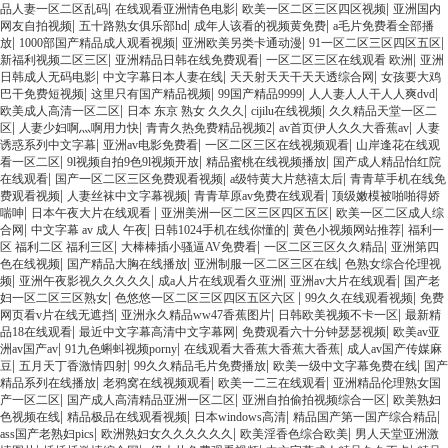
|
|
|
品人妻一区二区乱码
在线观看亚洲情色电影
欧美一区二区三区四区视频
亚洲国内
|
|
|
网友自拍视频
五十路熟女俱乐部hd
成年人该看的视频黄免费
a毛片免费看全部播
|
|
|
|
放
1000部国产精品成人观看视频
亚洲欧美另类卡通动漫
91一区二区三区四区五区
|
|
|
新福利视频二区三区
亚洲精品日韩在线免费观看
一区二区三区在线观看 欧洲
亚洲
|
|
|
日韩成人无码电影
中文字幕日本人妻在线
天天射天天干天天透综合网
女孩要大鸡
|
|
|
|
巴干免费短视频
这里只有国产精品视频
99国产精品9999
人人妻人人干人人爽dvd
|
|
|
欧美成人高清一区二区
日本 东京 熟女 久久久
cijilu在线视频
久久精品天堂一区二
|
|
|
|
区
人妻少妇啊灬啊用力快
青青久热免费精品视频2
av首页伊人久久大香蕉av
人妻
|
|
|
诱惑系列中文字幕
亚洲av电影免费看
一区二区三区在线视频观看
山岸逢花在线观
|
|
|
看一区二区
9l视频自拍9色9l视频开放
精品蜜桃在线视频播放
国产成人精品怡红院
|
|
|
在线观看
国产一区二区三区免费观看视频
a级特黄大片慈禧太后
青青草手机在线免
|
|
|
费观看视频
人妻丝袜中文字幕视频
青青草原av免费在线观看
顶级嫩模被啪啪得娇
|
|
|
喘呻
日本午夜大片在线观看
亚洲美洲一区二区三区四区五区
欧美一区二区成人综
|
|
|
|
合网
中文字幕 av 成人 午夜
日韩1024手机在线你懂的
黄色小视频网站推荐
福利一
|
|
|
区 福利二区 福利三区
大棒棒插小骚逼AV免费看
一区二区三区久久精品
亚洲第四
|
|
|
色在线视频
国产精品大胸在线播放
亚洲制服一区二区三区在线
色熟女综合伦理视
|
|
|
|
频
亚洲午夜影视久久久久久
成a人片在线观看久亚洲
亚洲av大片在线观看
国产老
|
|
|
妇一区二区三区熟女
色悠悠一区二区三区四区五区六区
99久久在线观看视频
免费
|
|
|
网页看v片在线无遮挡
亚洲永久精品ww47香蕉图片
日韩欧美视频不卡一区
最新精
|
|
|
品18在线观看
最近中文字幕高清中文字幕网
免费观看六十分钟瑟瑟视频
欧美av亚
|
|
|
洲av国产av
91九色蝌蚪视频porny
在线观看大香蕉大香蕉大香蕉
成人av国产传媒麻
|
|
|
|
豆
五月天丁香激情四射
99久久精品毛片免费播放
欧美一级中文字幕免费在线
国产
|
|
|
精品系列在线播放
老鸦窝在线视频观看
欧美一二三在线观看
亚洲精品伦理熟女国
|
|
|
产一区二区
国产成人高清精品亚洲一区二区
亚洲自拍偷拍视频综合一区
欧美熟妇
|
|
|
|
色视频在线
精品极品在线观看视频
日本windows高清
精品国产第一国产综合精品
|
|
|
ass国产老熟妇pics
欧洲熟妇女久久久久久久
欧美淫香色综合欧美
男人天堂亚洲激