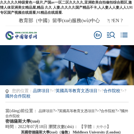
久久久久久特级黄色一级片,产国av一区二区久久久久,亚洲欧美自拍偷拍综合图区,激
情人体亚洲美女精品屋,精品 久久 人妻,久久久久国产精品不卡,人人妻人人妻人人3,91
专区国产视频在线观看,91精品在线观看.
教育部（中國）留學(xué)服務(wù)中心
EN
?
?| ?
您的位置：
品牌項目
?>?
英國高等教育文憑項目
?>?
合作院校
?>?
國外合作院校
當(dāng)前位置：
?>?
?>?
?>?
品牌項目
英國高等教育文憑項目
合作院校
國外
合作院校
密德薩斯大學(xué)
時間：2022年07月18日
瀏覽次數(shù)：
【字體：
】
大
中
小
英國密德薩斯大學(xué)（倫敦） Middlesex University (London)