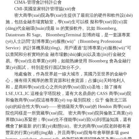
CIMA-管理會計特許公會
CMI-英國皇家特許管理協(xié)會
密大商學(xué)院為學(xué)生提供了最前沿的硬件和軟件設(shè)
施，包括金融市場實驗室，學(xué)生可以模 擬和學(xué)習(xí)當
(dāng)代金融環(huán)境最 in 的實操軟件。比如 Bloomberg,
Datastream 和 Sage。 BloombergTerminal 彭博終端，是一套讓專業
(yè)人士訪問“彭博專業(yè)服務(wù)”（Bloomberg Professional
Service）的計算機系統(tǒng)。用戶通過“彭博專業(yè)服務(wù)”可
以查閱和分析實時的金 融市場數(shù)據(jù)以及進(jìn)行金融交
易。學(xué)生在畢業(yè)時，如能熟練使用 Bloomberg 會為金融行
業(yè)面試， 特別是投行面試加分不少。
地處倫敦，作為世界超一線大城市，英國乃至世界的金融中
心，擁有得天獨厚的教育資源和社會資源；占據(jù)天時地利人
和，是商科學(xué)生心之所向的學(xué)習(xí)圣地；除了擁有
LSE,UCL,IC 這種金字塔院校，還有大名鼎鼎的 CASS 商學(xué)院
和倫敦商學(xué)院這種專業(yè) top 級別院校；位于 倫敦北三區
(qū)的綜合性大學(xué)——密德薩斯大學(xué)的 Hendon 商學(xué)
院也同樣是一所寶藏學(xué)院。 密大商學(xué)院與倫敦工商業(yè)
界聯(lián)系緊密；學(xué)生不僅能學(xué)習(xí)到理論知識，還有
機會了解最新 的行業(yè)動態(tài)。密大的商學(xué)院老師都有著
豐富的行業(yè)經(jīng)驗，并且商學(xué)院每年會舉辦多場 guest