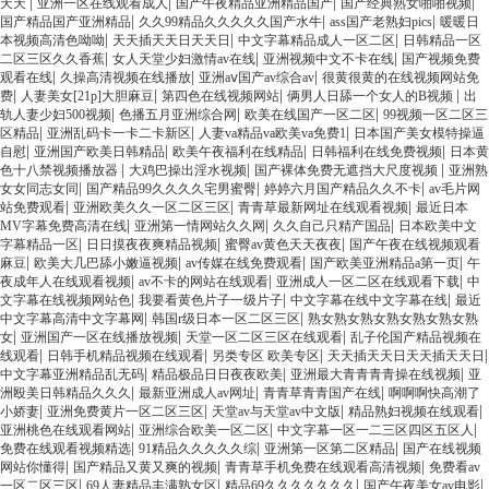
|
|
|
|
天天
亚洲一区在线观看成人
国产午夜精品亚洲精品国产
国产经典熟女啪啪视频
|
|
|
国产精品国产亚洲精品
久久99精品久久久久久国产水牛
ass国产老熟妇pics
暖暖日
|
|
|
本视频高清色呦呦
天天插天天日天天日
中文字幕精品成人一区二区
日韩精品一区
|
|
|
二区三区久久香蕉
女人天堂少妇激情av在线
亚洲视频中文不卡在线
国产视频免费
|
|
|
观看在线
久操高清视频在线播放
亚洲aⅴ国产av综合av
很黄很黄的在线视频网站免
|
|
|
|
费
人妻美女[21p]大胆麻豆
第四色在线视频网站
俩男人日舔一个女人的B视频
出
|
|
|
轨人妻少妇500视频
色播五月亚洲综合网
欧美在线国产一区二区
99视频一区二区三
|
|
|
区精品
亚洲乱码卡一卡二卡新区
人妻va精品va欧美va免费1
日本国产美女模特操逼
|
|
|
|
自慰
亚洲国产欧美日韩精品
欧美午夜福利在线精品
日韩福利在线免费视频
日本黄
|
|
|
色十八禁视频播放器
大鸡巴操出淫水视频
国产裸体免费无遮挡大尺度视频
亚洲熟
|
|
|
女女同志女同
国产精品99久久久久宅男蜜臀
婷婷六月国产精品久久不卡
av毛片网
|
|
|
站免费观看
亚洲欧美久久一区二区三区
青青草最新网址在线观看视频
最近日本
|
|
|
MV字幕免费高清在线
亚洲第一情网站久久网
久久自己只精产国品
日本欧美中文
|
|
|
字幕精品一区
日日摸夜夜爽精品视频
蜜臀av黄色天天夜夜
国产午夜在线视频观看
|
|
|
|
麻豆
欧美大几巴舔小嫩逼视频
av传媒在线免费观看
国产欧美亚洲精品a第一页
午
|
|
|
夜成年人在线观看视频
av不卡的网站在线观看
亚洲成人一区二区在线观看下载
中
|
|
|
文字幕在线视频网站色
我要看黄色片子一级片子
中文字幕在线中文字幕在线
最近
|
|
中文字幕高清中文字幕网
韩国r级日本一区二区三区
熟女熟女熟女熟女熟女熟女熟
|
|
|
女
亚洲国产一区在线播放视频
天堂一区二区三区在线观看
乱子伦国产精品视频在
|
|
|
|
线观看
日韩手机精品视频在线观看
另类专区 欧美专区
天天插天天日天天插天天日
|
|
|
中文字幕亚洲精品乱无码
精品极品日日夜夜欧美
亚洲最大青青青青操在线视频
亚
|
|
|
洲殴美日韩精品久久久
最新亚洲成人av网址
青青草青青国产在线
啊啊啊快高潮了
|
|
|
|
小娇妻
亚洲免费黄片一区二区三区
天堂av与天堂av中文版
精品熟妇视频在线观看
|
|
|
亚洲桃色在线观看网站
亚洲综合欧美一区二区
中文字幕一区一二三区四区五区人
|
|
|
免费在线观看视频精选
91精品久久久久久综
亚洲第一区第二区精品
国产在线视频
|
|
|
网站你懂得
国产精品又黄又爽的视频
青青草手机免费在线观看高清视频
免费看av
|
|
|
|
一区二区三区
69人妻精品丰满熟女区
精品69久久久久久久久
国产午夜美女av电影