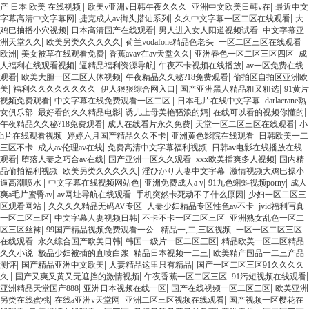
|
|
|
产 日本 欧美 在线视频
欧美v亚洲v日韩午夜久久久
亚洲中文欧美日韩v在
最近中文
|
|
|
字幕高清中文字幕网
捷克成人av街头搭讪系列
久久中文字幕一区二区在线观看
大
|
|
|
鸡巴抽播小穴视频
日本高清国产在线观看
男人进入女人阳道视频试看
中文字幕亚
|
|
|
洲天堂久久
欧美另类久久久久久
荷兰vodafone精品色老头
一区二区三区在线观看
|
|
|
|
欧洲
美女被草在线观看免费
香蕉avav在av天堂久久
亚洲春色一区二区三区四区
成
|
|
|
人福利在线观看视频
逼精品福利资源导航
午夜不卡视频在线播放
av一区免费在线
|
|
|
观看
欧美大胆一区二区人体视频
午夜精品久久秘?18免费观看
偷拍区自拍区亚洲欧
|
|
|
|
美
福利久久久久久久久久
伊人狠狠综合网入口
国产亚洲黑人精品粗又粗选
91黄片
|
|
|
视频免费观看
中文字幕在线免费观看一区二区
日本毛片在线中文字幕
darlacrane熟
|
|
|
|
女俱乐部
最好看的久久精品电影
诱儿上母美艳骚浪的妈
在线可以看的视频你懂的
|
|
|
午夜精品久久秘?18免费观看
成人在线看片永久免费
天堂一区二区三区在线观看
小
|
|
|
h片在线观看视频
婷婷六月国产精品久久不卡
亚洲黄色影院在线观看
日韩欧美一二
|
|
|
三区不卡
成人av伦理av在线
免费高清中文字幕福利视频
日韩av电影在线播放在线
|
|
|
|
观看
堕落人妻之巧合av在线
国产亚洲一区久久观看
xxx欧美插爽多人视频
国内精
|
|
|
品偷拍福利视频
欧美另类久久久久久
淫ひかり人妻中文字幕
激情视频大鸡巴操小
|
|
|
|
逼高潮喷水
中文字幕在线视频网站色
亚洲免费成人a v
91九色蝌蚪视频porny
成人
|
|
|
爽a毛片蜜臀av
av网址导航在线观看
手机突然卡死动不了什么原因
少妇一区二区三
|
|
|
区观看网站
久久久久精品无码AV专区
人妻少妇精品专区性色av不卡
jvid福利写真
|
|
|
一区二区三区
中文字幕人妻视频日韩
不卡不卡一区二区三区
亚洲熟女乱色一区二
|
|
|
区三区丝袜
99国产精品视频免费观看一公
精品一,二,三区视频
一区一区二区三区
|
|
|
在线观看
永久综合国产欧美日韩
韩国一级片一区二区三区
精品欧美一区二区精品
|
|
|
久久小说
极品少妇被插的直喷白浆
精品日本视频一二三
欧美精产国品一二三产品
|
|
|
测评
国产精品亚洲中文欧美
人妻精品这里只有精品
国产一区二区三区91久久久久
|
|
|
|
久
国产又爽又黄又无遮挡的激情视频
午夜香蕉一区二区三区
91污短视频在线观看
|
|
|
亚洲精品天堂国产888
亚洲日本视频在线一区
国产在线视频一区二区三区
欧美亚洲
|
|
|
另类在线蜜桃
在线a亚洲v天堂网
亚洲二区三区视频在线观看
国产视频一区樱花在