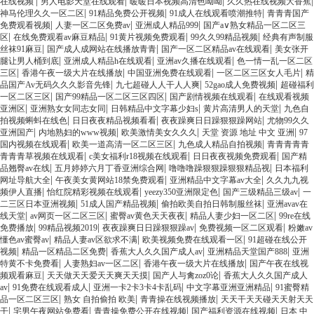
|
|
|
|
在线视频
男人电影天堂在线观看
暖暖日本视频高清色呦呦
久久热在线视频大香蕉
|
|
|
神马伦理久久一区二区
91精品免费公开视频
91成人在线观看喷潮推特
青青青国产
|
|
|
免费观看视频
人妻一区二区免费av
亚洲成人精品999
国产a∨熟女精品一区二区三
|
|
|
|
区
在线免费观看av麻豆精品
91黄片视频免费观看
99久久99精品视频
经典有声制服
|
|
|
丝袜91麻豆
国产成人成网站在线播放青青
国产一区二区精品av在线观看
美女张开
|
|
|
腿让男人桶到底
亚洲成人精品h在线观看
亚洲av久播在线观看
色一情一乱一区二区
|
|
|
|
三区
香港午夜一级大片在线播放
中国亚洲免费在线观看
一区二区三区女人毛片
精
|
|
|
品国产Av无码久久久影音先锋
九七超碰人人干人人爽
52gao成人免费视频
超碰福利
|
|
|
一区二区三区
国产99精品一区二区三区四区
国产剧情视频在线观看
在线观看视频
|
|
|
|
亚洲区
亚洲熟女女同志女同
日韩精品中文字幕少妇s
黄片高清男人的天堂
九色自
|
|
|
拍视频蝌蚪在线色
日日夜夜精品视频看看
夜夜躁爽日日躁狠狠躁网站
尤物99久久
|
|
|
|
亚洲国产
内地熟妇的www视频
欧美激情美女久久久
天堂 资源 地址 中文 亚洲
97
|
|
|
国内视频在线观看
欧美一道高清一区二区三区
九色成人精品自拍视频
青青青青青
|
|
|
青青青草视频在线观看
c美女福利r18视频在线观看
日日夜夜视频免费观看
国产精
|
|
|
品翘臀av在线
五月婷婷六月丁香亚洲综合网
噜噜噜躁狠狠躁狠狠精品视
日本福利
|
|
|
网址导航大全
午夜美女黄网站18禁免费观看
亚洲精品中文字幕av大全
久久九九视
|
|
|
|
频伊人直播
怡红院精彩视频在线观看
yeezy350亚洲限定色
国产三级精品三级av
一
|
|
|
二三区日本亚洲视频
51成人国产精品视频
偷拍欧美自拍日韩制服丝袜
亚洲avav在
|
|
|
|
线天堂
av网页一区二区三区
蜜臀av黄色天天夜夜
精品人妻少妇一区二区
99re在线
|
|
|
|
免费播放
99精品视频2019
夜夜躁爽日日躁狠狠躁av
免费视频一区二区观看
粉嫩av
|
|
|
懂色av蜜臀av
精品人妻av区欲求不满
欧美视频免费在线观看一区
91超碰在线公开
|
|
|
|
视频
精品一区精品二区免费
香蕉大人久久国产成人av
亚洲精品天堂国产888
亚洲
|
|
|
特黄不卡免费看
人妻熟妇av一区二区
香港午夜一级大片在线播放
国产午夜在线视
|
|
|
频观看麻豆
天天做天天爱天天爽天天摸
国产人与禽zoz0论
香蕉大人久久国产成人
|
|
|
|
av
91免费在线观看成人
亚洲一卡2卡3卡4卡乱码
中文字幕亚洲亚洲精品
91蜜臀精
|
|
|
品一区二区三区
熟女 自拍偷拍 欧美
青青操在线视频播放
天天干天天碰天天射天天
|
|
|
|
干
宅男午夜网站免费看
青青操免费公开在线视频
国产福利资源在线视频
日本 中