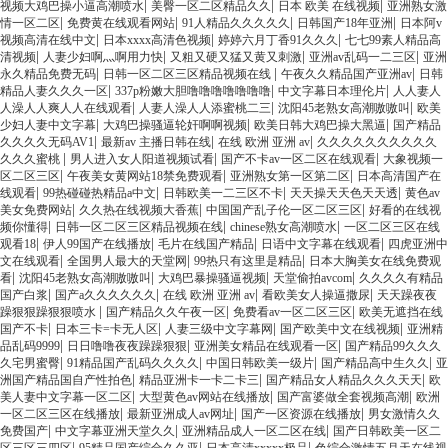
|
|
|
视频大鸡巴操小逼高潮喷水
美臀一区二区精品久久
日本 欧美 在线视频
亚洲熟女激
|
|
|
|
情一区二区
免费黄在线观看网站
91人精品久久久久久
日韩国产18年亚洲
日本阿v
|
|
|
视频高清在线中文
日本xxxx高清色视频
婷婷六月丁香91久久久
七七99素人精品高
|
|
|
|
清视频
人妻少妇啊灬啊用力快
又粗又硬又猛又黄又刺激
亚洲av乱码一二三区
亚洲
|
|
|
永久精品免费无码
日韩一区二区三区精品视频在线
午夜久久精品国产亚洲av
日韩
|
|
|
精品人妻久久久一区
337p粉嫩大胆噜噜噜噜噜噜噜
中文字幕日本理伦片
人人妻人
|
|
|
人澡人人爽人人在线观看
人妻人澡人人添蜜桃二三
沈阳45老熟女高潮嗷嗷叫
欧美
|
|
|
少妇人妻中文字幕
大鸡巴操骚逼轮奸啊啊视频
欧美日韩大鸡巴操大黑逼
国产精品
|
|
|
久久久久无码AV1
最新av 主播日韩在线
在线 欧洲 亚洲 av
久久久久久久久久久久
|
|
|
久久久蜜桃
男人进入女人阳道视频试看
国产不卡av一区二区在线观看
大象视频一
|
|
|
区二区三区
午夜美女黄网站18禁免费观看
亚洲熟女第一区第二区
日本高清国产在
|
|
|
|
线观看
99热碰碰热精品a中文
日韩欧美一二三区不卡
天天操天天色天天透
黄色av
|
|
|
美女免费网站
久久热在线视频大香蕉
中国国产乱子伦一区二区三区
好看的在线视
|
|
|
频你懂得
日韩一区二区三区精品视频在线
chinese熟女高潮喷水
一区二区三区在线
|
|
|
|
观看18
伊人99国产在线播放
毛片在线国产精品
日语中文字幕在线观看
四虎亚洲中
|
|
|
文在线观看
全国男人最大的天堂网
99热只有这里是精品
日本大胸美女在线免费观
|
|
|
|
看
沈阳45老熟女高潮嗷嗷叫
大鸡巴暴操骚逼视频
天堂偷拍avcom
久久久久有精品
|
|
|
|
国产白浆
国产a久久久久久久
在线 欧洲 亚洲 av
看欧美女人操逼撒尿
天天躁夜夜
|
|
|
躁狠狠躁狠狠喷水
国产精品久久午夜一区
免费看av一区二区三区
欧美无遮挡在线
|
|
|
|
国产不卡
日本三卡=卡无人区
人妻三级中文字幕网
国产欧美中文在线视频
亚洲精
|
|
|
品乱码9999
日日噜噜夜夜躁躁狠狠
亚洲美女精品在线观看一区
国产精品99久久久
|
|
|
|
久宅男蜜臀
91精品国产乱码久久久久
中国日韩欧美一级片
国产精品高中生久久
亚
|
|
|
洲国产精品国自产性拍色
精品亚洲卡一卡二卡三
国产精品女人精品久久久天天
欧
|
|
|
美人妻中文字幕一区二区
大型黄色av网站在线播放
国产富婆做全套视频高潮
欧洲
|
|
|
一区二区三区在线播放
最新亚洲成人av网址
国产一区资源在线播放
男女激情久久
|
|
|
免费国产
中文字幕亚洲天堂久久
亚洲精品成人一区二区在线
国产日韩欧美一区二
|
|
|