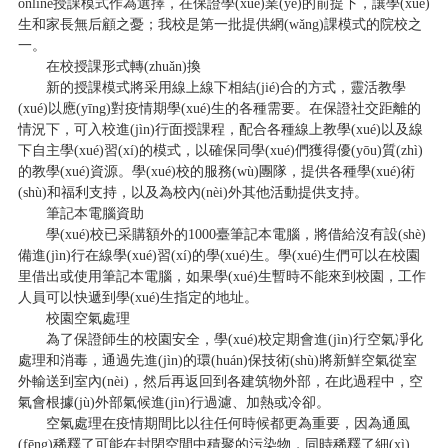
online授課模式作為選擇，在保證學(xué)業(yè)的前提下，讓學(xué)
生和家長無后顧之憂；我校是第一批提供網(wǎng)課模式的院校之
一。
在校授課形式轉(zhuǎn)換
新的授課模式將采用線上線下相結(jié)合的方式，靈活教學
(xué)以應(yīng)對疫情期學(xué)生的各種需要。在保證社交距離的
情況下，可入校進(jìn)行面授課程，配合各種線上教學(xué)以及線
下自主學(xué)習(xí)的模式，以確保同學(xué)們獲得優(yōu)質(zhì)
的教學(xué)資源。學(xué)校的服務(wù)團隊，提供各種學(xué)術
(shù)和福利支持，以及為校內(nèi)外其他活動提供支持。
筆記本電腦資助
學(xué)校已采購額外的1000臺筆記本電腦，將借給沒有設(shè)
備進(jìn)行在線學(xué)習(xí)的學(xué)生。學(xué)生們可以在校園
里借出或使用筆記本電腦，如果學(xué)生暫時不能來到校園，工作
人員可以快遞到學(xué)生指定的地址。
校園空氣處理
為了保證師生的校園安全，學(xué)校定期會進(jìn)行空氣凈化
處理和消毒，通過先進(jìn)的環(huán)保技術(shù)將新鮮空氣從室
外輸送到室內(nèi)，然后再返回到各建筑物外部，在此過程中，空
氣會根據(jù)外部氣候進(jìn)行過濾、加熱或冷卻。
空氣處理在疫情期間比以往任何時候都更為重要，因為通風
(fēng)稀釋了可能在封閉空間中積聚的污染物，同時稀釋了細(xì)