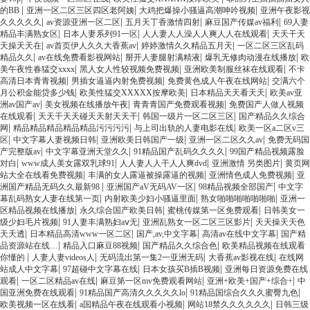
|
|
|
的BB
亚洲一区二区三区四区老阿姨
大鸡把爆操小骚逼高潮呻吟视频
亚洲午夜影视
|
|
|
|
久久久久久
av资源亚洲一区二区
五月天丁香激情四射
麻豆国产传媒av福利
69人妻
|
|
|
精品丰满熟女区
日本人妻系列91一区
人人妻人人澡人人爽人人在线观看
天天干天
|
|
|
天操天天在
av首页伊人久久大香蕉av
婷婷激情久久精品五月天
一区二区三区乱码
|
|
|
|
精品久久
av在线免费看影视网站
掰开人妻腿射满精液
爆乳无修肉动漫在线播放
欧
|
|
|
美午夜性春猛交xxxx
黑人女人性较视频免费视频
亚洲欧美制服丝袜在线观看
不卡
|
|
|
高清日本青青视频
男插女逼逼内射免费视频
免费黄色成人午夜在线网站
交满六个
|
|
|
月公积金能贷多少钱
欧美性猛交XXXXX按摩欧美
日本精品天天看天天
欧美av亚
|
|
|
洲av国产av
美女视频在线播放午夜
青青青国产免费观看视频
免费国产人做人视频
|
|
|
在线观看
天天干天天碰天天射天天干
韩国一级片一区二区三区
国产精品久久综合
|
|
|
网
精品精品精品精品精品污污污污
与上司出轨的人妻电影在线
欧美一区a二区v三
|
|
|
|
区
中文字幕人妻视频日韩
亚洲欧美日韩国产一级
亚洲一区二区久久av
免费无码国
|
|
|
产完整版av
中文字幕亚洲天堂久久
91精品国产乱码久久久久
99国产精品视频露脸
|
|
|
|
对白
www成人美女露双乳球91
人人妻人人干人人爽dvd
亚洲激情 另类图片
黄页网
|
|
|
站大全在线看免费视频
丰满的女人露逼被操露逼的视频
亚洲情色成人免费视频
亚
|
|
|
洲国产精品无码久久最新98
亚洲国产aV无码AV一区
98精品视频全部国产
中文字
|
|
|
幕乱码熟女人妻在线第一页
内射欧美少妇小骚逼里面
熟女啪啪啪啪啪啪啪
亚洲一
|
|
|
区精品视频在线播放
永久综合国产欧美日韩
蜜桃传媒第一区免费观看
日韩美女一
|
|
|
级少妇毛片视频
91人妻丰满熟妇aⅴ无
亚洲乱熟女一区二区三区影片
天天操天天色
|
|
|
|
天天透
日本精品高清www一区二区
国产,av,中文字幕
高清av在线中文字幕
国产精
|
|
|
品资源站在线…
精品入口麻豆88视频
国产精品久久综合色
欧美精品视频在线观看
|
|
|
|
你懂的
人妻人妻videos人
无码流出第一集2一亚洲无码
大香蕉av影视在线
在线网
|
|
|
站成人中文字幕
97超碰中文字幕在线
日本女孩买B插B视频
亚洲每日资源免费在线
|
|
|
|
观看
一区二区精品av在线
麻豆第一区mv免费观看网站
亚洲+欧美+国产+综合+
中
|
|
|
国亚洲免费在线观看
91精品国产高清久久久久久lo
91精品国综合久久久蜜臀九色
|
|
|
欧美视频一区在线看
a国精品午夜在线观看小视频
网站18禁久久久久久久
日韩三级