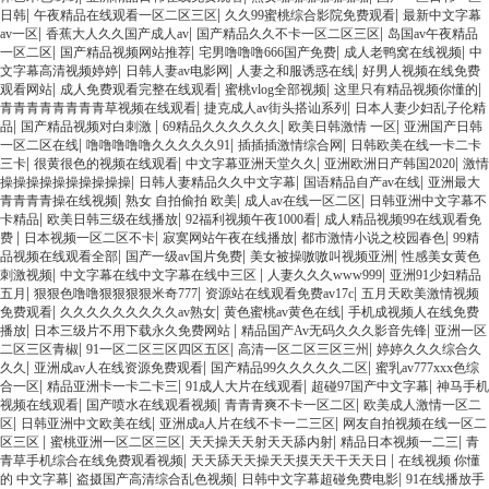
|
|
|
日韩
午夜精品在线观看一区二区三区
久久99蜜桃综合影院免费观看
最新中文字幕
|
|
|
av一区
香蕉大人久久国产成人av
国产精品久久不卡一区二区三区
岛国av午夜精品
|
|
|
|
一区二区
国产精品视频网站推荐
宅男噜噜噜666国产免费
成人老鸭窝在线视频
中
|
|
|
文字幕高清视频婷婷
日韩人妻av电影网
人妻之和服诱惑在线
好男人视频在线免费
|
|
|
|
观看网站
成人免费观看完整在线观看
蜜桃vlog全部视频
这里只有精品视频你懂的
|
|
青青青青青青青青草视频在线观看
捷克成人av街头搭讪系列
日本人妻少妇乱子伦精
|
|
|
|
品
国产精品视频对白刺激
69精品久久久久久久
欧美日韩激情 一区
亚洲国产日韩
|
|
|
一区二区在线
噜噜噜噜噜久久久久久91
插插插激情综合网
日韩欧美在线一卡二卡
|
|
|
|
三卡
很黄很色的视频在线观看
中文字幕亚洲天堂久久
亚洲欧洲日产韩国2020
激情
|
|
|
操操操操操操操操操操
日韩人妻精品久久中文字幕
国语精品自产av在线
亚洲最大
|
|
|
青青青青操在线视频
熟女 自拍偷拍 欧美
成人av在线一区二区
日韩亚洲中文字幕不
|
|
|
卡精品
欧美日韩三级在线播放
92福利视频午夜1000看
成人精品视频99在线观看免
|
|
|
|
费
日本视频一区二区不卡
寂寞网站午夜在线播放
都市激情小说之校园春色
99精
|
|
|
品视频在线观看全部
国产一级av国片免费
美女被操嗷嗷叫视频亚洲
性感美女黄色
|
|
|
刺激视频
中文字幕在线中文字幕在线中三区
人妻久久久www999
亚洲91少妇精品
|
|
|
五月
狠狠色噜噜狠狠狠狠米奇777
资源站在线观看免费av17c
五月天欧美激情视频
|
|
|
免费观看
久久久久久久久久久av熟女
黄色蜜桃av黄色在线
手机成视频人在线免费
|
|
|
播放
日本三级片不用下载永久免费网站
精品国产Av无码久久久影音先锋
亚洲一区
|
|
|
二区三区青椒
91一区二区三区四区五区
高清一区二区三区三州
婷婷久久久综合久
|
|
|
久久
亚洲成av人在线资源免费观看
国产精品99久久久久久二区
蜜乳av777xxx色综
|
|
|
|
合一区
精品亚洲卡一卡二卡三
91成人大片在线观看
超碰97国产中文字幕
神马手机
|
|
|
视频在线观看
国产喷水在线观看视频
青青青爽不卡一区二区
欧美成人激情一区二
|
|
|
区
日韩亚洲中文欧美在线
亚洲成a人片在线不卡一二三区
网友自拍视频在线一区二
|
|
|
|
区三区
蜜桃亚洲一区二区三区
天天操天天射天天舔内射
精品日本视频一二三
青
|
|
青草手机综合在线免费观看视频
天天舔天天操天天摸天天干天天日
在线视频 你懂
|
|
|
的 中文字幕
盗摄国产高清综合乱色视频
日韩中文字幕超碰免费电影
91在线播放手