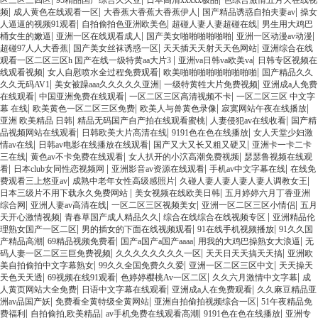
区三区三四区
95精品国产综合久久亚
日本高清xxxxx极品
色综合激情五月天在线视
|
|
|
|
频
成人黄色在线观看一区
大香蕉大香蕉大香蕉伊人
国产精品诱惑自拍夫妻av
操女
|
|
|
人逼逼的视频91观看
自拍偷拍色亚洲欧美色
超碰人妻人妻超碰在线
男生用大鸡巴
|
|
|
|
桶女生的嫩逼
亚洲一区在线观看成人
国产美女啪啪啪啪啪啪
亚洲一区动漫av动漫
|
|
|
超碰97人人大香蕉
国产美女丝袜诱惑一区
天天插天天射天天色网站
亚洲综合在线
|
|
观看一区二区三区h 国产在线一级特黄aa大片3
亚洲va日韩va欧美va
日韩专区视频在
|
|
|
线观看视频
女人自慰喷水全过程免费观看
欧美啪啪啪啪啪啪啪啪啪
国产精品久久
|
|
|
久久无码AV1
美女被躁aaa久久久久久亚洲
一级特黄牲大片免费视频
亚洲成a人免费
|
|
|
在线观看
中国亚洲免费在线观看
一区二区三区高清视频不卡
一区二区三区 中文字
|
|
|
|
幕 在线
欧美黄色一区二区三区免费
欧美人与兽黄色录像
寂寞网站午夜在线播放
|
|
|
亚洲 欧美精品 日韩
精品无码国产自产拍在线观看蜜桃
人妻侵犯av在线收看
国产精
|
|
|
品视频网站在线观看
日韩欧美大片高清在线
9191色在色在线播放
女人天堂少妇激
|
|
|
情av在线
日韩av电影在线播放在线观看
国产又大又长又粗又硬又
亚洲卡一卡二卡
|
|
|
三在线
黄色av不卡免费在线观看
女人扒开的小泬高潮免费视频
瑟瑟鲁视频在线观
|
|
|
|
看
日本club女同性恋视频网
亚洲影音av资源在线观看
手机av中文字幕在线
在线免
|
|
|
费观看三上悠亚av
成熟中老年女性高级感照片
久碰人妻人妻人妻人妻人调教女王
|
|
日本三级片不用下载永久免费网站
美女视频在线欧美日韩
五月婷婷六月丁香亚洲
|
|
|
|
综合网
亚洲人妻av高清在线
一区二区三区视频美女
亚洲一区二区三区小情侣
五月
|
|
|
天开心激情视频
青春草国产成人精品久久
综合在线综合在线视频专区
亚洲精品伦
|
|
|
理熟女国产一区二区
男的插女的下面在线视频观看
91在线手机视频播放
91久久国
|
|
|
|
产精品高潮
69精品视频免费看
国产a国产a国产aaaa
用我的大鸡巴操熟女大浪逼
无
|
|
|
码人妻一区二区三巨免费视频
久久久久久久久久一区
天天日天天搞天天搞
亚洲欧
|
|
|
美自拍偷拍中文字幕熟女
99久久全国免费久久爱
亚洲一区二区三区中文
天天操天
|
|
|
|
天色天天透
69视频在线91观看
色婷婷樱桃Av一区二区
久久六月激情中文字幕
成
|
|
|
人黄页网站大全免费
日语中文字幕在线观看
亚洲成a人在免费观看
久久麻豆精品亚
|
|
|
洲av品国产妖
免费看全黄特级全黄网站
亚洲自拍偷拍视频综合一区
51午夜精品免
|
|
|
|
费福利
自拍偷拍,欧美精品
av手机免费在线观看高潮
9191色在色在线播放
亚洲专