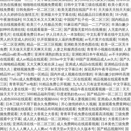
|
|
|
京热在线播放
啪啪啪在线视频免费观看
日韩中文字幕三级在线观看
欧美小黄片在
|
|
|
|
线免费看
日韩免插件一区二区三区
欧美无遮挡在线国产不卡
天天操天天拍天天操
|
|
|
久久久婷婷综合激情五月
亚洲最大中文字幕在线
精品极品日日夜夜欧美
18+内射,
|
|
|
午夜激情福利
91又粗又长又大又爽又猛
中国国产乱子伦一区二区三区
国内精品自
|
|
|
在自线视频香蕉
欧美三个人性极品另类
91麻豆精产国品一二三产区区
丰满白嫩少
|
|
|
妇呻吟高潮在线
在线观看最新一区二区
国产露脸无套对白在线播放
人无套内射人
|
|
|
|
妻毛片
在线观看免费日本av
伊人日本久久一本加勒比
中文乱看字幕在线中文乱码
|
|
|
男人的天堂成人的社区
扒开双腿操女人逼的免费视频
av毛片黄片在线观看
91桃色
|
|
|
一区二区亚洲熟
精品一区二区三区视频
亚洲欧美另类色图在线
欧美一区二区无卡
|
|
|
|
免费
天天做天天爱天天爽天天摸
人妻之和服诱惑在线
青青草小视频在线播放
人妻
|
|
|
va精品va欧美va免费1
亚洲丰满熟妇熟女女乱
亚洲欧洲日本午夜精品
av不卡的网站
|
|
|
|
在线观看
成人av精品在线观看
2019av中文字幕
69国产亚洲精品成人av久久
国产久
|
|
|
久呦呦精品视频
又大又爽又粗在床上app
亚洲成人精品h在线观看
亚洲精品综合激
|
|
|
|
情久久
蜜桃视频免费一区二区
射天堂中文字幕日本
探花系列午夜寻花88av
国产
|
|
|
精品99 av
国产91在线一区精品
国内外成人视频在线你懂的
丰满白嫩少妇呻吟高潮
|
|
|
在线
77u8cc成人免费视频
久久中文字幕一区二区在线观看
精品视频在线观看免费
|
|
|
|
三区
青青草国产av电影
91精品免费公开视频
九九久久只有这里有精品
中文字幕乱
|
|
|
码熟女人妻在线第一页
中文字幕av高清在线
精品午夜在线观看视频一区二区
天天
|
|
|
|
操天天干天天忙
5000精品福利导航
印度老熟妇色xxxx
国产精品99一区二区三
亚洲
|
|
|
人成色6666在线观看
老熟女视频bbbb
中文字幕人妻视频日韩
亚洲成a人免费在线观
|
|
|
|
看
日本三级片不用下载永久免费网站
开心激情婷婷久久视频
直接观看免费黄网站
|
|
|
五十路视频在线观看
日韩精品有码视频在线观看
免费黄在线观看网站
日日夜夜视
|
|
|
频免费观看
大香蕉之大香蕉之大香蕉
青青草手机免费在线观看高清视频
三级免费
|
|
|
观看中文字幕
成人区人妻精品一区二区网站
一区二区三区视频美女
大香蕉日本中
|
|
|
文在线
亚洲高清在线一区二区三区
成人免费网站在线观看视频
日本黄色三级免费
|
|
|
|
网址
久久人人爽人人人人爽av
午夜天堂av天堂久久久版本号
国产精品视频999
国