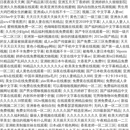
|
|
|
|
日夜夜添天天爽
国产精品第3页在线
亚洲五月天丁香婷婷
亚洲婷婷久久狠狠影院
|
|
|
亚洲久久热视频在线观看
欧美亚洲另类在线蜜桃
国内自拍熟女性高潮视频
男生用
|
|
|
大鸡巴桶女生的嫩逼
亚洲成a人片在线不卡一二三区
视频二区 中文字幕 人妻ntr
|
|
|
2019av中文字幕
天天日天天摸天天操天天干
黄色三级三一级三级三级
亚洲永久精
|
|
|
品ww47香蕉图片
最新人妻在线只有精品
亚洲天堂2018中文字幕
人人澡人人妻人人
|
|
|
dvd
蜜桃视频免费一区二区
色呦呦影院视频在线观看
国产福利精品中文字幕在线观
|
|
|
|
看
久久性少妇jphd
精品福利视频在线免费观看
国产专区在线观看一区
韩国一级片
|
|
|
|
一区二区三区
亚洲第一福利视频在线
操你的骚逼视频软件
2015av国产精品
丰满
|
|
|
的女人露逼被操露逼的视频
成人av国产传媒麻豆
国产免费二区三区免费播放
天天
|
|
|
干天天日天天扣
黄色小视频app网站
国产手机中文字幕在线视频
国产第一成人在线
|
|
|
|
视频
日本不卡免费中文字幕
欧美视频不卡一区三区
被侮辱人妻日本电影
56porm
|
|
|
|
在线视频
婷婷在线免费视频尤物视频
天堂在线中文字幕av
亚洲bt欧美bt日韩精品
|
|
|
91精品国产乱码久久久久
亚洲欧洲日本午夜精品
大香蕉尹人免费91
亚洲精品免费
|
|
|
观看在线观看
96精品久久久久久久久久a
欧美美女免费在线视频
中文字幕精品成人
|
|
|
|
一区二区
成人黄色在线观看一区
深夜在线看福利视频
国产日本欧美在线视频
亚洲
|
|
|
av有h在线观看
中国丰满熟妇拍a毛片
少妇人妻精品久久888
亚洲一卡2卡3卡4卡乱
|
|
|
|
码
美女日b在线免费观看
jdav简单av在线播放
免费黄在线观看网站
免费的成人录
|
|
|
像中文字幕
91免费在线免费观看
可以看啪啪视频的网站一区二区
免费福利在线视
|
|
|
频网址观看
国产男女嘿咻视频在线观看
久久五月婷婷丁香社区
国产福利精品中文
|
|
|
|
字幕在线观看
内射和外射哪个舒服
曰韩中文字幕在线视频
宅男噜噜噜66免费观看
|
|
|
|
久久久久久18禁观看
182tv视频在线
在线观看亚洲精品偷拍
亚洲免费成人a v
新福
|
|
|
利视频二区三区
亚洲春色 偷拍自拍
免费看瑟瑟视频的软件
无码人妻一区二区三巨
|
|
|
|
免费视频
免费女同在线一区二区
久久久久国产精选亚洲av
2020最新国产精品
久久
|
|
|
久久久久福利精品
爆操人妻视频在线观看
久久久久久久久久久 亚洲
欧美大鸡巴爆
|
|
|
草美女
微信的视频号有什么用途
天天插天天日天天插天天日
午夜精品在线一二三
|
|
|
|
区
亚洲欧美制服丝袜在线观看
日本a级片视色网站
香蕉老师一区二区三区
在线观