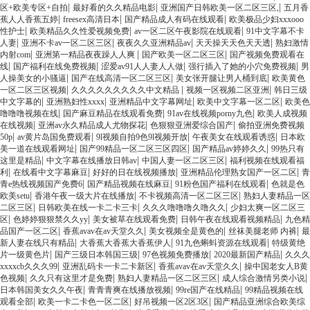
|
|
|
区+欧美专区+自拍
最好看的久久精品电影
亚洲国产日韩欧美一区二区三区,
五月香
|
|
|
蕉人人香蕉五婷
freesex高清日本
国产精品成人有码在线观看
欧美极品少妇xxxooo
|
|
|
性护士
欧美精品久久性爱视频免费
av一区二区午夜影院在线观看
91中文字幕不卡
|
|
|
|
人妻
亚洲不卡av一区二区三区
夜夜久久亚洲精品av
天天操天天色天天透
熟妇激情
|
|
|
内射com
亚洲第一精品夜夜躁人人爽
国产欧美一区二区三区
国产视频免费观看在
|
|
|
|
线
国产福利在线免费视频
涩爱av91人人妻人人做
强行插入了她的小穴免费视频
男
|
|
|
人操美女的小骚逼
国产在线高清一区二区三区
美女张开腿让男人桶到底
欧美黄色
|
|
|
一区二区三区视频
久久久久久久久久久中文精品
视频一区视频二区亚洲
韩日三级
|
|
|
|
中文字幕的
亚洲熟妇性xxxx
亚洲精品中文字幕网址
欧美中文字幕一区二区
欧美色
|
|
|
噜噜噜视频在线
国产麻豆精品在线观看免费
91av在线视频porny九色
欧美人成视频
|
|
|
在线视频
亚洲av永久精品成人尤物探花
色狠狠亚洲爱综合国产
偷拍亚洲免费视频
|
|
|
|
50p
av黄片岛国免费观看
9l视频自拍9色9l视频开放
午夜美女在线观看诱惑
日本欧
|
|
|
美一道在线观看网址
国产99精品一区二区三区四区
国产精品av婷婷久久
99热只有
|
|
|
这里是精品
中文字幕在线播放日韩av
中国人妻一区二区三区
福利视频在线观看福
|
|
|
|
利
在线看中文字幕麻豆
好好的日在线视频播放
亚洲精品伦理熟女国产一区二区
青
|
|
|
青e热线视频国产免费6
国产精品视频在线麻豆
91粉色国产福利在线观看
色就是色
|
|
|
欧美setu
香港午夜一级大片在线播放
不卡视频高清一区二区三区
熟妇人妻精品一区
|
|
|
二区三区
日韩欧美在线一卡二卡三卡
久久久噜噜噜久噜久久
少妇太爽一区二区三
|
|
|
|
区
色婷婷狠狠禁久久yy
美女被草在线观看免费
日韩午夜在线观看视频精品
九色精
|
|
|
|
品国产一区二区
香蕉avav在av天堂久久
美女视频全是黄色的
丝袜美腿老师 内裤
最
|
|
|
新人妻在线只有精品
大香蕉大香蕉大香蕉伊人
91九色蝌蚪资源在线观看
特级黄绝
|
|
|
|
片一级黄色片
国产三级日本韩国三级
97色视频免费播放
2020最新国产精品
久久久
|
|
|
xxxxcb久久久99
亚洲乱码卡一卡二卡新区
香蕉avav在av天堂久久
操中国老女人B黄
|
|
|
|
色视频
久久只有这里才是免费
熟妇人妻精品一区二区三区
成人综合激情另类小说
|
|
|
日本韩国美女久久午夜
青青青爽在线播放视频
99re国产在线精品
99精品视频在线
|
|
|
观看全部
欧美一卡二卡色一区二区
好吊视频一区2区3区
国产精品亚洲综合欧美综