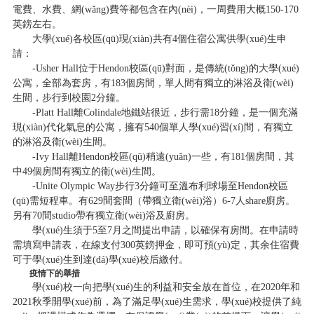
電費、水費、網(wǎng)費等都包含在內(nèi)，一周費用大概150-170
英鎊左右。
大學(xué)各校區(qū)現(xiàn)共有4個住宿公寓供學(xué)生申
請：
-Usher Hall位于Hendon校區(qū)對面，是傳統(tǒng)的大學(xué)
公寓，全部為套房，有183個房間，單人間有獨立的淋浴及衛(wèi)
生間，步行到校園2分鐘。
-Platt Hall離Colindale地鐵站很近，步行需18分鐘，是一個充滿
現(xiàn)代化氣息的公寓，擁有540個單人學(xué)習(xí)間，有獨立
的淋浴及衛(wèi)生間。
-Ivy Hall離Hendon校區(qū)稍遠(yuǎn)一些，有181個房間，其
中49個房間有獨立的衛(wèi)生間。
-Unite Olympic Way步行3分鐘可至溫布利球場至Hendon校區
(qū)需短程車。有629間套間（帶獨立衛(wèi)浴）6-7人share廚房。
另有70間studio帶有獨立衛(wèi)浴及廚房。
學(xué)生須于5至7月之間提出申請，以確保有房間。在申請時
需填寫申請表，在線支付300英鎊押金，即可預(yù)定，其余住宿費
可于學(xué)生到達(dá)學(xué)校后繳付。
疫情下的舉措
學(xué)校一向把學(xué)生的利益和安全放在首位，在2020年和
2021秋季開學(xué)前，為了滿足學(xué)生需求，學(xué)校提供了純