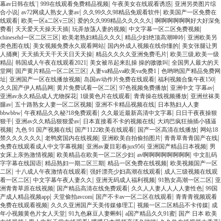
|
|
|
幕av日韩在线`
999在线观看免费精品视频
午夜美女在线观看诱惑
亚洲另类图片综
|
|
|
合小说
av72网成人熟女人妻av
久久99久久98精品免观看软件
欧美国产一区免费在
|
|
|
线观看
欧美一区a二区v三区
爱的久久999精品久久久久久
啊啊啊啊啊啊好大好深免
|
|
|
|
费看
天天爱天天操天天插
玩弄放荡人妻的视频
中文字幕一区二区免费视频
|
|
|
chinesehd一区二区三区
欧美老熟妇精品久久久
精品少妇绝顶高潮呻吟
亚洲欧美另
|
|
|
类色图在线
美女视频免费永久观看网站
国内外成人视频在线你懂的
美女张腿让男
|
|
|
人捅爽
天天插天天干天天日天天操
精品久久久久亚洲免费毛片
欧美三级,欧美一级
|
|
|
精品
韩国成人午夜在线观看2021
美女被吊起来乱操 操的嗷嗷叫
全国男人最大的天
|
|
|
堂网
国产黄片精品一区二区三区
人妻va精品va欧美va免费1
色哟哟国产精品免费网
|
|
|
|
址
亚洲国产一区在线播放视频
岛国av动作片免费在线观看
福利视频合集午夜150
|
|
|
|
久久国产伊人精品网
黄片免费试看一区二区
97色视频免费播放
亚洲中文 字幕av
|
|
|
亚洲av永久精品成人尤物探花
1级黄色片在线观看
青青操在线视频播放
亚洲丝袜美
|
|
|
腿av
五十路熟女人妻一区二区视频
亚洲不卡精品视频在线
日本熟妇人人妻
|
|
|
bbwbbw
午夜精品久久秘?18免费观看
久久最近最新高清中文字幕
日日干夜夜操狠
|
|
|
狠干
亚洲av久久精品狠狠爱av
日本直接看不卡的视频在线
大鸡巴疯狂抽插小骚逼
|
|
|
|
视频
九色 91 国产视频在线
国产1122欧美在线观看
国产一区高清在线播放
网站18
|
|
|
|
禁久久久久久久
老鸭窝国内在线视频
亚洲欧美自拍偷拍图片
青青草青青国产在线
|
|
|
免费在线观看成人中文字幕视频
亚洲av夏目彩春jux956
亚洲国产精品日本视频
男
|
|
|
女床上亲热激情视频
欧美精品在欧美一区二区少妇
av啊啊啊啊啊啊啊啊
中文乱码
|
|
|
字字幕在线国语
精品熟妇一期二区三期
精品一区免费在线视频
欧美视频国产一区
|
|
|
二区
十八成人午夜激情在线观看
强奷漂亮少妇高潮在线观看
成人三级视频在线观
|
|
|
|
看一区二区
中文字幕午夜人妻久久
亚洲无码成人福利视频
91熟女高潮一区二区
亚
|
|
|
洲青青草原在线视频
国产精品高清在线免费观看
久久人人妻人人人人妻性色
99国
|
|
|
产成人精品视频app
天堂偷拍avcom
国产不卡av一区二区在线观看
青青青视频观看
|
|
|
免费在线观看视频
久久久亚洲国产天美传媒修理工
视频一区二区精品不卡传媒
成
|
|
|
年小视频黄色片女人天堂
91九色麻豆人妻蝌蚪
a国产精品久久91蜜
国产 日本 欧美