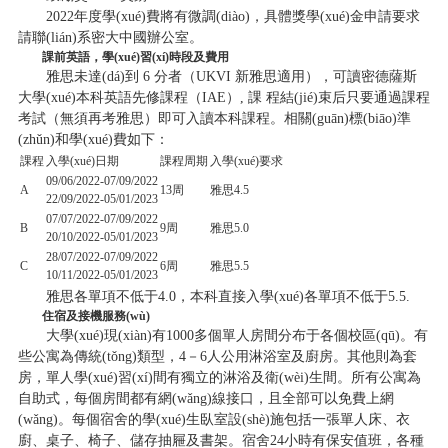
2022年度學(xué)費將有微調(diào)，具體獎學(xué)金申請要求
請聯(lián)系密大中國辦公室。
課前英語，學(xué)習(xí)時段及費用
雅思未達(dá)到 6 分者（UKVI 新雅思適用），可讀密德薩斯
大學(xué)本科英語先修課程（IAE）, 課 程結(jié)束后只要通過課程
考試（無須再考雅思）即可入讀本科課程。相關(guān)標(biāo)準
(zhǔn)和學(xué)費如下：
課程
入學(xué)日期
課程周期
入學(xué)要求
09/06/2022-07/09/2022
A
13周
雅思4.5
22/09/2022-05/01/2023
07/07/2022-07/09/2022
B
9周
雅思5.0
20/10/2022-05/01/2023
28/07/2022-07/09/2022
C
6周
雅思5.5
10/11/2022-05/01/2023
雅思各單項不低于4.0，本科直接入學(xué)各單項不低于5.5.
住宿及接機服務(wù)
大學(xué)現(xiàn)有1000多個單人房間分布于各個校區(qū)。有
些公寓為傳統(tǒng)類型，4－6人公用淋浴室及廚房。其他則為套
房，單人學(xué)習(xí)間有獨立的淋浴及衛(wèi)生間。所有公寓為
自助式，每個房間都有網(wǎng)線接口，且全部可以免費上網
(wǎng)。每個宿舍的學(xué)生臥室設(shè)施包括一張單人床、衣
廚、桌子、椅子、儲存抽屜及書架。宿舍24小時有保安值班，各種