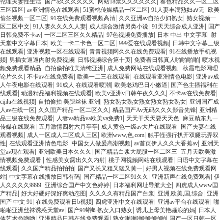
|
|
|
伦理夫妻性生活
国产a久久久久久久
网站18禁久久久久久久
春色精品久久一区二区
|
|
|
|
三区四区
av亚洲情色在线观看
51蜜桃传媒精品一区二区
91人妻丰满熟妇aⅴ无
欧美
|
|
|
偷拍视频一区二区
91在线免费观看视频高清
久久亚洲av自拍少妇熟女
熟女视频一
|
|
|
|
区二区中文
91人妻久久久久人妻
成人综合激情另类小说
91天天综合成人亚洲
国产
|
|
|
|
日韩免费不卡av
一区二区三区久久精品
97色视频免费播放
日本 中出 中文字幕
射
|
|
|
天堂中文字幕日本
欧美一卡二卡色一区二区
999爱在线观看视频
日韩中文字幕三级
|
|
|
在线观看
亚洲视频一区在线观看
青青视频网久久在线免费观看
91在线播放手机视
|
|
|
|
频
男插女逼逼内射免费视频
日韩视频综合第十页
免费看日韩真人啪啪啪啪
喷水视
|
|
|
频免费观看精品
自拍偷拍唯美清纯亚洲
成人免费网站在线观看视频
秋霞电影网理
|
|
|
|
论片久久
不卡av在线免费看
欧美一二三在线观看
在线观看亚洲情色电影
亚洲av成
|
|
|
人午夜电影在线观看
91成人 在线观看喷潮
欧美老鸡巴日小嫩逼
国产色主播福利在
|
|
|
|
线观看
动漫精品福利视频在线观看
欧美v亚洲v日韩午夜久久久
不卡av在线免费看
|
|
|
cijilu在线视频
自拍偷拍 美腿丝袜 亚洲
熟女熟女熟女熟女熟女熟女熟女
亚洲国产成
|
|
|
人av在线一区
久久国产精品一区二区久久
精品国产Av无码久久久影音先锋
亚洲精
|
|
|
品三级在线免费观看
人妻va精品va欧美va免费1
天天干天天要天天色
麻豆精东九一
|
|
|
传媒在线观看
五月激情四射六月亭亭
成人黄色一级av大片在线观看
国产夫妻在线
|
|
|
观看视频
成人一区成人二区成人三区
欧洲www,色,com
触手怪强行扒开双腿玩弄双
|
|
|
|
性
在线观看亚洲情色电影
中国女人做爰高潮视频
av首页伊人久久大香蕉av
亚洲天
|
|
|
堂av现在观看
亚洲欧美日本久久久
国产精品白浆大屁股一区二区三
五月天欧美激
|
|
|
情视频免费观看
性感美女露出久久内射
桃子网视频网站在线观看
日语中文字幕在
|
|
|
线观看
久久国产精品拍拍拍
国产又长又粗又猛又黄一
好男人视频在线免费观看网
|
|
|
|
站
中文字幕在线播放日韩有码
国产精品一区二区91久久
亚洲新声在线免费观看
伊
|
|
|
人久久久久9999
亚洲综合国产中文色婷婷
日本福利网址导航大全
四虎成人www国
|
|
|
|
产精品
好大好硬好深好爽动态图
久久久久有精品国产白浆
亚洲,欧美,国,综合
亚洲
|
|
|
|
国产 中文 91
在线免费观看日b视频
四虎亚洲中文在线观看
亚洲av平台在线观看
啪
|
|
|
啪啪亚洲丝袜诱惑天堂av
国产91蝌蚪熟女入口熟女
诱儿上母美艳骚浪的妈
日本人
|
|
|
体艺术色哟哟
亚洲精品日韩在线免费观看
熟女啪啪啪啪啪啪啪
国产一区日韩一区