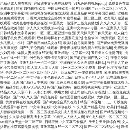
|
|
|
产精品成人观看视频
好吊妞中文字幕在线视频
91九色蝌蚪视频porny
免费黄色在线
|
|
|
|
免费观看
熟女 自拍偷拍 欧美
中国日韩欧美一级片
亚洲国产av 一区二区
777久久
|
|
|
亚洲中文字幕蜜桃
色呦呦影院视频在线观看
最近最新的中文字幕国语在线
蜜桃视
|
|
|
频免费观看黄片
丁香六月激情综合婷婷
91蜜臀精品一区二区三区
欧美黑人做爰在
|
|
|
线观看
欧美色噜噜噜视频在线
中国美女一级淫片三级免费播放
久久久久人妻一区
|
|
|
|
精品色欧美偷拍
伊人久久大香线蕉av综合
亚洲中文字幕an专区
2026亚洲男人天堂
|
|
|
日韩精品中文字幕美女
一区二区三区亚洲av色图
天天操天天干你天天射
成人自拍
|
|
|
视频手机免费在线观看
经络排毒操有什么需要注意的
色偷偷2019免费视频
苍井空
|
|
|
大战黑人一小时
国产精品肉丝美女在线
欧美综合另类厕所色
国产裸体免费无遮挡
|
|
|
大尺度视频
国产乱子伦视频在线观看
青青青视频观看免费在线观看视频
免费观看
|
|
|
|
少妇高潮a
爆操人妻视频在线观看
亚洲精选中文字幕一区
五月天久久激情四射
成
|
|
|
人av在线一区二区
洲色熟女图激情另类图区
国产老好伦国产熟女中文
变态另类国
|
|
|
产亚洲综合
亚洲乱码卡一卡二卡新区
亚洲自慰久久久自慰喷水网站
强行插入了她
|
|
|
的小穴免费视频
91人妻人人妻人人爽
91一区二区三区免费看
18+内射,午夜激情福
|
|
|
利
色悠悠一区二区三区四区五区六区
麻豆精东九一传媒在线观看
欧美在线观看视
|
|
|
频一区二区三区
中文字幕人妻色偷偷久久m3u8
日本三卡=卡无人区
91在线视频免
|
|
|
费播放
亚洲国产精品日本视频
国产又色又爽又粗又硬
av中文字幕免费在线观看 无
|
|
|
|
需
精品少妇人妻AV无码久久
99国产精品9999
在线观看视频网址你懂得
亚洲国产
|
|
|
精品久久久天堂不卡
人妻少妇啊灬啊用力快
被上司侵犯的人妻在线
日b在线免费观
|
|
|
看视频
国产99久久久国产精品免费看
色拍国语偷拍在线视频
大象视频一区二区三
|
|
|
|
区
黄页官网在线免费观看
国产欧美综合系列在线
精品日本视频一二三
可以免费
|
|
|
在线观看av的软件
中文字幕在线中文字幕在线
91久久国产精品高潮
欧美日韩精品
|
|
|
人妻狠狠躁免费
一区二区三区视频美女
成人香蕉视频在线播放
国产精品视频对白
|
|
|
|
刺激
久久最近最新高清中文字幕
99精品人人做人人爽
999成人精品一区二区三区
|
|
|
aaa精品在天堂一区二区三区
日韩亚洲中文字幕不卡精品
天天射天天操综合网
女人
|
|
|
扒开的小泬高潮免费视频
亚洲高清在线一区二区三区
国产一区二区精品久免
激情