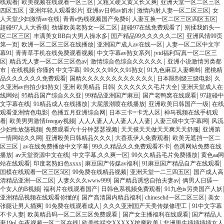
|
|
|
线观看
欧美视频在线观看一区三区
又粗又硬又黄又长又爽
亚洲天堂一区二区三区
|
|
|
|
四区五区
亚洲年轻人观看影片
亚洲av日韩av奶水
激情内射人妻一区二区三区
女
|
|
|
人天堂少妇激情av在线
青青e热线视频国产免费6
人妻互换一区二区三区四区五区
|
|
|
超碰97人人大香蕉
劲爆欧美老熟女一区二区
超碰97在线免费观看了
别揉我奶头一
|
|
|
区二区三区
丰满美女BB白大男人操水多
国产精品99久久久久久二区
亚洲风情99页
|
|
|
第一页
欧洲一区二区三区在线播放
亚洲国产成人av在线一区
人妻一区二区中文字
|
|
|
幕91
青青草手机在线免费观看视频
中文字幕av熟女系列
jvid福利写真一区二区三
|
|
|
区
精品无人妻一区二区三区色av
激情综合色综合久久久久久
亚洲小说激情另类都
|
|
|
|
市
在线视频 你懂的 中文字幕
99久久久99久久91熟女
91九色麻豆人妻蝌蚪
蜜桃精
|
|
|
品久久久久久久免费观看
国精久久久久久久久久久久久久
日本限制级三级电影
久
|
|
|
久亚洲av自拍少妇熟女
亚洲 欧美精品 日韩
久久久久久久毛片大全
亚洲天堂成人在
|
|
|
|
线网站
95精品国产综合久久亚
99精品亚洲国产麻豆
国产老鸭窝在线观看
97超碰中
|
|
|
|
文字幕在线
91精品成人在线播放
大屁股潮喷在线播放
亚洲欧美日韩国产一级
在线
|
|
|
观看亚洲情色电影
色播五月亚洲综合网
日本三卡=卡无人区
神马视频在线手机观
|
|
|
|
看
欧美男男激情freegay视频
人人人妻人人人妻人人人妻
人妻三级中文字幕网
风流
|
|
|
少妇性放荡视频
免费观看六十分钟瑟瑟视频
天天摸天天做天天爽天天舒服
亚洲第
|
|
|
一情网站久久网
亚洲殴美日韩精品久久久
大香蕉伊人免费观看
欧美无遮挡一区二
|
|
|
区三区
av在线免费播放中文字幕
99久久精品久久免费观看不卡
色诱网站免费在线
|
|
|
|
播放
av天堂资源中文在线
中文字幕,久久爽一区
99久久精品毛片免费播放
黄色aa网
|
|
|
|
站在线观看
印度老熟妇色xxxx
麻豆国产传媒av福利
91麻豆国产精品自产在线观看
|
|
|
国模在线观看一区三区5区
99免费在线精品视频
亚洲天堂一二三四五区
国产成人高
|
|
|
清精品亚洲一区二区
人妻久久久www999
国产精品诱惑自拍夫妻av
俩男人日舔一
|
|
|
|
个女人的B视频
福利片在线观看国产
日韩色系视频免费观看
91九色ts另类国产人妖
|
|
|
亚洲精品视频在线观看你懂的
国产高清国内精品福利
chinesehd一区二区三区
美女
|
|
|
张腿让男人捅爽
91免费在线观看成人
久久久亚洲国产天美传媒修理工
91中文字幕
|
|
|
不卡人妻
欧美精品码一区二区三区免费观看
国产女主播福利在线观看
国产精品人
|
|
|
妻19p
午夜视频一区二区在线
欧美性猛交XXXXX按摩欧美
非洲男生插插插插女人