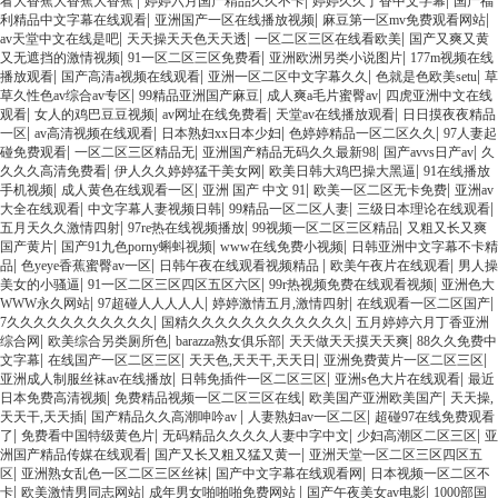
|
|
|
看大香蕉大香蕉大香蕉
婷婷六月国产精品久久不卡
婷婷久久丁香中文字幕
国产福
|
|
|
利精品中文字幕在线观看
亚洲国产一区在线播放视频
麻豆第一区mv免费观看网站
|
|
|
av天堂中文在线是吧
天天操天天色天天透
一区二区三区在线看欧美
国产又爽又黄
|
|
|
又无遮挡的激情视频
91一区二区三区免费看
亚洲欧洲另类小说图片
177m视频在线
|
|
|
|
播放观看
国产高清a视频在线观看
亚洲一区二区中文字幕久久
色就是色欧美setu
草
|
|
|
草久性色av综合av专区
99精品亚洲国产麻豆
成人爽a毛片蜜臀av
四虎亚洲中文在线
|
|
|
|
观看
女人的鸡巴豆豆视频
av网址在线免费看
天堂av在线播放观看
日日摸夜夜精品
|
|
|
|
一区
av高清视频在线观看
日本熟妇xx日本少妇
色婷婷精品一区二区久久
97人妻起
|
|
|
|
碰免费观看
一区二区三区精品无
亚洲国产精品无码久久最新98
国产avvs日产av
久
|
|
|
久久久高清免费看
伊人久久婷婷猛干美女网
欧美日韩大鸡巴操大黑逼
91在线播放
|
|
|
|
手机视频
成人黄色在线观看一区
亚洲 国产 中文 91
欧美一区二区无卡免费
亚洲av
|
|
|
|
大全在线观看
中文字幕人妻视频日韩
99精品一区二区人妻
三级日本理论在线观看
|
|
|
五月天久久激情四射
97re热在线视频播放
99视频一区二区三区精品
又粗又长又爽
|
|
|
国产黄片
国产91九色porny蝌蚪视频
www在线免费小视频
日韩亚洲中文字幕不卡精
|
|
|
|
品
色yeye香蕉蜜臀av一区
日韩午夜在线观看视频精品
欧美午夜片在线观看
男人操
|
|
|
美女的小骚逼
91一区二区三区四区五区六区
99r热视频免费在线观看视频
亚洲色大
|
|
|
|
WWW永久网站
97超碰人人人人人
婷婷激情五月,激情四射
在线观看一区二区国产
|
|
7久久久久久久久久久久久
国精久久久久久久久久久久久久
五月婷婷六月丁香亚洲
|
|
|
|
综合网
欧美综合另类厕所色
barazza熟女俱乐部
天天做天天摸天天爽
88久久免费中
|
|
|
|
文字幕
在线国产一区二区三区
天天色,天天干,天天日
亚洲免费黄片一区二区三区
|
|
|
亚洲成人制服丝袜av在线播放
日韩免插件一区二区三区
亚洲s色大片在线观看
最近
|
|
|
日本免费高清视频
免费精品视频一区二区三区在线
欧美国产亚洲欧美国产
天天操,
|
|
|
天天干,天天插
国产精品久久高潮呻吟av
人妻熟妇av一区二区
超碰97在线免费观看
|
|
|
|
了
免费看中国特级黄色片
无码精品久久久久人妻中字中文
少妇高潮区二区三区
亚
|
|
洲国产精品传媒在线观看
国产又长又粗又猛又黄一
亚洲天堂一区二区三区四区五
|
|
|
区
亚洲熟女乱色一区二区三区丝袜
国产中文字幕在线观看网
日本视频一区二区不
|
|
|
|
卡
欧美激情男同志网站
成年男女啪啪啪免费网站
国产午夜美女av电影
1000部国