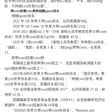
提升學(xué)生成就和滿意度，我們的口號是：“平等，創(chuàng)
新，可持續(xù)性發(fā)展”。
學(xué)校優(yōu)勢與相關(guān)排名
相關(guān)排名
·2022 年 QS 世界大學(xué)排名，位列英國第58位;
·2020 年 QS Under 50 世界大學(xué)排名第125位；
·2018-2021 連續(xù) 5 年《THE 泰晤士高等教育世界大學(xué)
排名》世界大學(xué)排名Top500， 英國第 49 位；
·2020 年《衛(wèi)報》、《泰晤士高等教育》等專業(yè)排名，
『攝影』、『電影』全英第 3 名，『經(jīng)濟學(xué)』全英第
13。
商學(xué)院優(yōu)勢
·英國成立最早的商學(xué)院之一，也是英國及歐洲最大規
(guī)模的商學(xué)院之一；
·2021年ARWU世界大學(xué)學(xué)科排名，『酒店管理』專
業(yè)世界排名第31位，英國排名第4位；『商務(wù)管理』專業
(yè)世界排名第232位，英國排名第25位；
·“QS 全球最佳商學(xué)院指南 2017”，位列英國第 27 位，歐
洲第 62 位；
·英國國家高等教育基金委員會（NHEFC）在英格蘭研究評估
實踐中，商學(xué)院被評為3A等級；
·”2020QS 世界大學(xué)學(xué)科排名”，“Business and