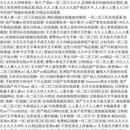
久久久久久特级黄色一级片,产国av一区二区久久久久,亚洲欧美自拍偷拍综合图区,激
情人体亚洲美女精品屋,精品 久久 人妻,久久久久国产精品不卡,人人妻人人妻人人3,91
专区国产视频在线观看,91精品在线观看.
|
|
丰满人妻一区二区三区精品高
网站视频在线播放你懂得
一区二区三区在线观看 欧
|
|
|
|
洲
国产粉嫩av高清在线观看
在线观看欧美一级片黄片
av国产黄色在线观看
99久久
|
|
|
午夜精品视频
最近日韩成人在线视频
亚洲人成色6666在线观看
成人香蕉视频在线
|
|
|
播放
亚洲综合在线视频在线
天天摸天天做天天爽天天舒服
久久人人爽人人人人爽
|
|
|
av
动漫精品福利视频在线观看
蜜臀色av中文字幕一区二区三区
天天操天天射天天
|
|
|
舔内射
天天日天天操天天摸天天射
久久99精品色婷婷国产麻豆
少妇无码一区二区
|
|
|
三区四区
最近中文字幕高清中文字幕网
这里只有国产精品视频
国产91刺激对白在
|
|
|
|
线播放
亚洲 中文字幕 久久
青娱乐在线分类视频
久久中文字幕2015
日本少女漫画
|
|
|
之不知火舞
十八禁美女久久久久久久久
男女18岁一区二区三区
jvid精品一区二区三
|
|
|
|
区
深田咏美在线av中文观看
蜜臀av黄色天天夜夜
日韩精品一区二区人妻
日日人人
|
|
|
爽人人爽人人片AV
五月国产伊人激情免费
午夜久久精品国产亚洲av
夜夜嗨av一区
|
|
|
二区三区懂色av
成人国产av精品网址
亚洲国产欧美在线资源
嫩模大尺度偷拍在线
|
|
|
视频
日本美女精品视频一区
92福利视频午夜1000看
国产成人无码精品久久久免费
|
|
|
|
看
手机突然卡死动不了什么原因
91国产在线视频直播
barazzares熟女大屁股
国产
|
|
|
精品国产伦子伦aaa
成人一区二区三区高清在线观看
五月天在线视频精品
日韩熟女
|
|
|
制服卡通人妻av
大伊人大伊人大伊人
人妻互换一区二区三区四区五区
第四色在线
|
|
|
视频网站
亚洲一区二区三区小情侣
色婷婷狠狠爱你懂的
日韩精品中文字幕欧美激
|
|
|
|
情
视频一区视频二区亚洲
在线观看视频亚洲区
国产又大又长又粗又硬又
偷拍露脸
|
|
|
一区二区三区
午夜精品久久秘?18免费观看
人人妻人人干人人爽不卡视频看看
蜜
|
|
|
乳av777xxx色综合一区
国产精品污网站动漫
女孩子张开腿让我操她逼视频
日韩精
|
|
|
|
品中文字幕美女
玩弄放荡人妻的视频
日本视频一区二区不卡
亚洲春色 偷拍自拍
|
|
|
亚洲av资源 一区
欧美1区2区3区4区
免费精品视频一区二区三区在线
99久久久久久
|
|
|
久久久久久999
久久精品熟女亚洲av麻
91黑丝美女上床被操cc
天天操天天爽天天操