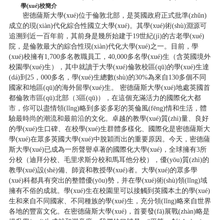
學(xué)校簡介
密德薩斯大學(xué)位于倫敦北部，是英國政府正式批準(zhǔn)
成立的現(xiàn)代化綜合性國立大學(xué)。其學(xué)術(shù)淵源可
追溯到近一百年前，其前身是幾所始建于19世紀(jì)的古老學(xué)
院，是倫敦最大的綜合性現(xiàn)代化大學(xué)之一。目前，學
(xué)校擁有1,700多名教職員工，40,000多名學(xué)生（含英國境外
校園學(xué)生），其中就讀于大學(xué)倫敦校區(qū)的學(xué)生達
(dá)到25，000多名，學(xué)生總數(shù)的30%為來自130多個不同
國家和地區(qū)的海外留學(xué)生。 密德薩斯大學(xué)地處英國首
都倫敦市區(qū)北部（3區(qū)），在這個充滿活力的國際化大都
市，你可以盡情領(lǐng)略到多姿多彩的英倫風(fēng)情和生活，體
驗最時尚的潮流和最前沿的文化。卓越的教學(xué)質(zhì)量、良好
的學(xué)生口碑、在校學(xué)生群體多樣化、國際化是密德薩斯大
學(xué)在眾多英國大學(xué)中脫穎而出的重要原因。今天，密德薩
斯大學(xué)已成為一所聲譽卓著的國際化大學(xué)，全球擁有3所
分校（迪拜分校、毛里求斯分校和馬耳他分校），優(yōu)質(zhì)的
教學(xué)設(shè)備、師資和教授學(xué)者。大學(xué)的眾多學
(xué)科都具有突出的整體優(yōu)勢，并在學(xué)術(shù)領(lǐng)域
擁有不俗的成就。學(xué)生在校園里可以接觸到英國本土的學(xué)
生和來自不同國家、不同種族的學(xué)生，充分領(lǐng)略來自世界
各地的豐富文化。在密德薩斯大學(xué)，首要發(fā)展戰(zhàn)略是