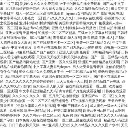
|
|
|
出 中文字幕
熟妇久久久久久免费高潮
av不卡的网站在线免费观看
国产,av,中文字
|
|
|
|
幕
五月激情婷婷综合网站
天天日天天做天天舔
久久久噜噜噜久噜久久
射天堂中文
|
|
|
|
字幕日本
成人一区二区三区高清在线观看
japanese女同性恋
国产 激情 视频 在线
|
|
|
中文字幕高清人妻熟女一区
国产a久久久久久久
182午夜tv在线观看
都市激情小说
|
|
|
之校园春色
亚洲丰满熟妇插插插插插
美国和俄罗斯特级大黄片
粗暴蹂躏人妻av一
|
|
|
区二区三区
欧美超清va在线视频
亚洲成人制服丝袜av在线播放
亚洲 自拍 制服 丝
|
|
|
|
袜
亚洲大美臀天堂网av
99视频一区二区三区精品
三级av中文字幕在线观看
日韩精
|
|
|
|
品在线观看你懂的
182tv视频在线
青青草原 华人在线
激情 视频 亚洲 成人
用我的
|
|
|
大鸡巴操熟女大浪逼
国产在线观看不卡一区二区
美臀一区二区精品久久
中文字幕
|
|
|
+乱码+中文字幕黄片
青春草97在线视频
国产91九色porny蝌蚪视频
99视频一区二区
|
|
|
|
三区精品
91麻豆精品国产自产在线91
亚洲人成电影免费看
5000精品福利导航
日韩
|
|
成人理伦电影在线观看
天天操天天操天天操天天操夜夜操
国产一区二区精品av在线
|
|
|
|
观看
国产精品污网站动漫
国产亚洲一区久久观看
亚洲国产激情精品在线观看
日韩
|
|
|
精品在线观看你懂的
中文字幕人妻系列theporn
男人做受天堂青青操
微信的视频号
|
|
|
有什么用途
99久久精品久久免费观看不卡
一区二区精品av在线
99热碰碰热精品a中
|
|
|
文
精品视频中文字幕天码
亚洲综合在线观看一区二区三区h
国产专区在线观看一
|
|
|
|
区
久久久久久久久久婷婷婷婷婷婷
天天日夜夜干天天操
国语精品自产av在线
99
|
|
|
久久久99久久91熟女
色东京av男人的天堂
在线精品免费观看一区三区
欧美在线一
|
|
|
区二区观看
中文字幕亚洲精品乱无码
青青青国产片免费观看视频
日韩美在线观看
|
|
|
|
视频黄
久久久久久久久久一区
五月天开心激情视频
亚洲国产av 一区二区
久久免
|
|
|
费少妇高潮a特黄
一区二区三区在线亚洲情色
177m视频在线播放观看
天天透天天
|
|
|
狠天天日
9色熟女露脸九色自拍视频
亚洲国产日韩久久久
成人黄色一级av大片在线
|
|
|
|
观看
欧美三级,欧美一级精品
91大神夯51部在线观看
欧美av亚洲av国产av
av啊啊
|
|
|
啊啊啊啊啊啊
久久久有码一区二区三区
九色 91 国产视频在线
91久久久久无码精品
|
|
|
国产孕妇
日本免费人成在线播放视频
一区二区三区在线观看 欧洲
精品成人码亚洲
|
|
|
|
av在
日日干夜夜操天天操
2026亚洲男人天堂
久久99精品久久久久久国产水牛
天天