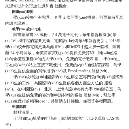
lecture, workshop, alumni talk, 倫敦院校專場招聘會等為學(xué)生帶
來課堂以外的理論知識和實 踐機會。
開學(xué)時間
學(xué)校每年有秋季、春季 2 次開學(xué)機會。前面都有配套
的語言課程。
教學(xué)設(shè)施
圖書館藏書 35 萬冊，2.4 萬電子期刊，每年都會根據(jù)學
(xué)生和課程的需要更新。電腦設(shè)備每3年就會更新，2013年
學(xué)校全部電腦更新為蘋果Mac和Dell23寸超大屏一體機。圖書
館 24 小時開放，全英首家實現(xiàn)提供免費打印、網(wǎng)絡
(luò)全覆蓋服務(wù)的大學(xué)。免費的電子教科書， 學(xué)生
可在網(wǎng)站上直接下載使用。免費的內(nèi)嵌語言課程，為學
(xué)生提供全面的寫作指導(dǎo)及 Proof reading 服務(wù)。
學(xué)校特設(shè)國際學(xué)生辦公室專門負(fù)責(zé)國際學
(xué)生的工作，為國際學(xué)生提供各個方面全方位的 服務
(wù)。在中國區(qū)，北京，上海均設(shè)有大學(xué)辦公室，為
學(xué)生提供免費的咨詢和申請材料的審核 服務(wù)，幫助學
(xué)生做行前輔導(dǎo)，并幫助安排接機、住宿等各種問題。
申請流程
材料清單：
·已詳細(xì)填妥的申請表（寫清郵箱地址，以便獲取 CAS 郵
件）