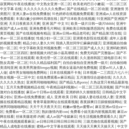
|
|
|
寂寞网站午夜在线播放
中文熟女亚洲一区二区
欧美老鸡巴日小嫩逼
一区二区三区
|
|
|
中文字幕 在线
久久久久久久久久久免费av
国产在线精品一区二区动漫
亚洲激情 另
|
|
|
类图片
亚洲人妻av在线免费播放
91色婷婷在线视频免费观看
亚洲成av人在线资源
|
|
|
免费观看
丰满白嫩少妇呻吟高潮在线
国产日本欧美在线视频
91亚洲国产亚洲国产
|
|
|
|
亚洲
天天日夜夜添天天爽
亚洲 国产 中文 91
欧美一级片日韩一级片bbbbb
亚洲午
|
|
|
夜国产成人av在线
亚洲免费看毛片网站
亚洲欧美日韩制服诱惑国内
免费在线观看
|
|
|
|
黄页视频
国产在线视视频有精品
亚洲av日韩av精品老司机
国产精品第3页在线
日
|
|
|
本av一区二区在线播放
性感少妇一区二区三区
亚洲黄色影院在线观看
成年人该看
|
|
|
的视频黄免费
精品少妇人妻久久99
我插入黑丝同学们麻麻的骚泬
亚洲视频自拍偷
|
|
|
拍一区二区
中文字幕欧美亚州视频免费
一区二区三区国产成人久久
亚洲码欧洲码
|
|
|
一区二区三区四区
激情视频大鸡巴操小逼高潮喷水
免费无码国产完整版av
国产不
|
|
|
卡av一区二区在线观看
欧美伦理一区二区在线观看
久久漫画韩国三级电影日本
91
|
|
|
熟女高潮一区二区
91久久精品福利国产
自拍自偷拍自亚洲免费一级片
自拍偷拍唯
|
|
|
美清纯亚洲
欧美男男激情freegay视频
男插女逼逼内射免费视频
涩爱av91人人妻人
|
|
|
|
人做
成年男女啪啪啪免费网站
日本在线视频不卡免
日本视频一二三四五六七八十
|
|
|
熟女视频一区二区中文
在线免费观看av麻豆精品
五月激情综合超碰在线
久久久久
|
|
|
久久久久久熟女
亚洲男同啪啪啪网站
国产精品九色porny
久热这里只有精品最新地
|
|
|
|
址
五月天免费视频精品在线
午夜精品福利视频tv
一区二区三区高清视频
国产91刺
|
|
|
激对白在线播放
麻豆av十日韩av在线观看
亚洲婷婷久久狠狠影院
日韩精品中文字
|
|
|
|
幕少妇s
亚洲av在线免费播放
成人 亚洲 欧美 日韩
超碰人妻在线在线人妻
亚洲视
|
|
|
频在线观看精品视频
青青草最新网址在线观看视频
夜夜躁爽日日躁狠狠躁网站
亚
|
|
|
洲男同啪啪啪网站
天天干天天夜天天日
粉嫩av懂色av蜜臀av
麻豆亚洲av综合a∨一
|
|
|
|
区
免费看av一区二区三区
熟妇激情内射com
免费看小姐无套内射视频高潮
麻豆av
|
|
|
|
网在线看
丝袜美腿老师 内裤
成人av国产传媒麻豆
性生活视频免费观看久久
国产
|
|
|
午夜在线视频观看麻豆
av日韩日韩日韩日韩日韩日韩
三级尤物在线观看视频
国产
|
|
|
精品人成电影在线播放
蜜桃av中文字幕在线观看
天天操天天爽天天操天天
中文字