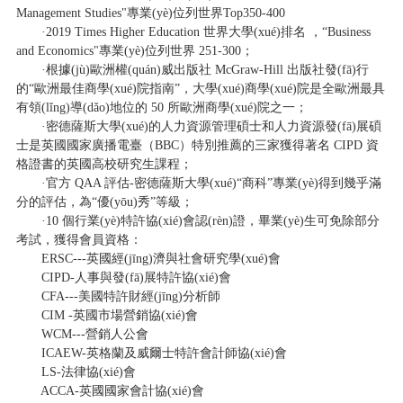
Management Studies"專業(yè)位列世界Top350-400
·2019 Times Higher Education 世界大學(xué)排名 ，“Business
and Economics"專業(yè)位列世界 251-300；
·根據(jù)歐洲權(quán)威出版社 McGraw-Hill 出版社發(fā)行
的“歐洲最佳商學(xué)院指南”，大學(xué)商學(xué)院是全歐洲最具
有領(lǐng)導(dǎo)地位的 50 所歐洲商學(xué)院之一；
·密德薩斯大學(xué)的人力資源管理碩士和人力資源發(fā)展碩
士是英國國家廣播電臺（BBC）特別推薦的三家獲得著名 CIPD 資
格證書的英國高校研究生課程；
·官方 QAA 評估-密德薩斯大學(xué)“商科”專業(yè)得到幾乎滿
分的評估，為“優(yōu)秀”等級；
·10 個行業(yè)特許協(xié)會認(rèn)證，畢業(yè)生可免除部分
考試，獲得會員資格：
ERSC---英國經(jīng)濟與社會研究學(xué)會
CIPD-人事與發(fā)展特許協(xié)會
CFA---美國特許財經(jīng)分析師
CIM -英國市場營銷協(xié)會
WCM---營銷人公會
ICAEW-英格蘭及威爾士特許會計師協(xié)會
LS-法律協(xié)會
ACCA-英國國家會計協(xié)會