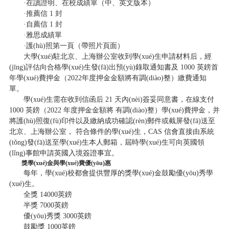
·在讀證明、在校成績單（中、英文版本）
·推薦信 1 封
·自薦信 1 封
·雅思成績單
·護(hù)照第一頁（帶照片頁面）
大學(xué)駐北京、上海辦公室收到學(xué)生申請材料后，經
(jīng)評估向合格學(xué)生發(fā)出預(yù)錄取通知書及 1000 英鎊首
年學(xué)費押金（2022年度押金金額將有調(diào)整）繳費通知
單。
學(xué)生需在收到信函后 21 天內(nèi)簽妥同意書，在線支付
1000 英鎊（2022 年度押金金額將 有調(diào)整）學(xué)費押金，并
將護(hù)照復(fù)印件以及繳納成功確認(rèn)郵件或截屏發(fā)送至
北京、上海辦公室， 符合條件的學(xué)生，CAS 信會直接由系統
(tǒng)發(fā)送至學(xué)生本人郵箱，屆時學(xué)生可向英國領
(lǐng)事館申請英國入境簽證事宜。
獎學(xué)金與學(xué)費優(yōu)惠
每年，學(xué)校都會提供豐厚的獎學(xué)金鼓勵優(yōu)秀學
(xué)生。
全獎 14000英鎊
半獎 7000英鎊
優(yōu)秀獎 3000英鎊
鼓勵獎 1000英鎊