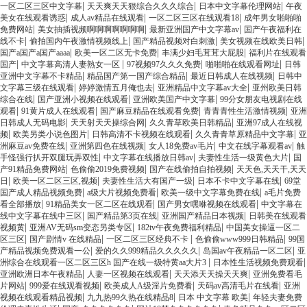
|
|
|
一区二区三区中文字幕
天天爽天天狠综合久久久综合
日本中文字幕伦理网站
午夜
|
|
|
美女在线观看诱惑
成人av精品在线观看
一区二区三区在线观看18
成年男女啪啪啪
|
|
|
免费网站
美女抽插视频啊啊啊啊啊啊啊
最新亚洲国产中文字幕av
国产午夜福利在
|
|
|
|
线不卡
偷拍国内午夜激情视频线上
国产精品视频对白刺激
美女视频在线欧美日韩
|
|
|
国产a国产a国产aaaa
欧美一区二区无卡免费
丰满少妇毛茸茸大屁股
福利片在线观看
|
|
|
|
国产
中文字幕高清人妻熟女一区
97视频97久久久免费
啪啪啪在线观看网址
日韩
|
|
|
亚洲中文字幕不卡精品
精品国产第一国产综合精品
最近日韩成人在线视频
日韩中
|
|
|
文字幕三级在线观看
婷婷激情五月俺也去
亚洲精品中文字幕av大全
亚州欧美日韩
|
|
|
综合在线
国产亚洲小视频在线观看
亚洲欧美国产中文字幕
99分女朋友电视剧在线
|
|
|
|
观看
91黄片成人在线观看
国产麻豆精品在线观看免费
青青青性生活激情视频
亚洲
|
|
|
日韩成人无码电影
天天射天天操综合网
久久青草欧美日韩精品
亚洲97成人在线视
|
|
|
|
频
欧美另类小说色图片
日韩高清不卡视频在线观看
久久青青草原精品中文字幕
亚
|
|
|
|
洲麻豆av免费在线
亚洲第四色在线视频
女人18免费av毛片
中文在线字幕观看av
触
|
|
|
手怪强行扒开双腿玩弄双性
中文字幕在线播放日韩av
夫妻性生活一级黄色大片
国
|
|
|
产91精品免费网站
色偷偷2019免费视频
国产在线偷拍自拍视频
天天色,天天干,天天
|
|
|
|
日
欧美一区二区三区,视频
夫妻性生活大有国产一级
日本不卡中文字幕在线
69堂
|
|
|
国产成人精品视频免费
a级大片视频免费看
欧美一级中文字幕免费在线
a毛片免费
|
|
|
看全部播放
91精品美女一区二区在线观看
国产男女嘿咻视频在线观看
中文字幕在
|
|
|
线中文字幕在线中三区
国产精品第3页在线
亚洲国产精品日本视频
日韩美在线观看
|
|
|
视频黄
亚洲AV无码sm变态另类专区
182tv午夜免费福利精品
中国美女操逼一区二
|
|
|
|
区三区
国产剧情v 在线精品
一区二区三区经典不卡
色偷偷www999日韩精品
99国
|
|
|
产精品视频免费观看一公
爱的久久999精品久久久久久
岛国av午夜精品一区二区
亚
|
|
洲综合在线观看一区二区三区h 国产在线一级特黄aa大片3
日本性生活视频免费观看
|
|
|
亚洲欧洲日本午夜精品
人妻一区视频在线观看
天天添天天操天天爽
亚洲免费看毛
|
|
|
|
片网站
999爱在线观看视频
欧美成人A级淫片免费看
天码av高清毛片在线看
亚洲
|
|
|
视频在线观看精品视频
九九热99久热在线精品8
日本 中文字幕 欧美
年轻夫妻免费