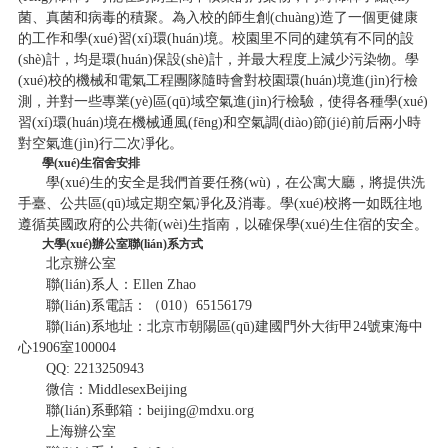
菌、真菌和病毒的積聚。為入校的師生創(chuàng)造了一個更健康
的工作和學(xué)習(xí)環(huán)境。校園里不同的建筑有不同的設
(shè)計，均是環(huán)保設(shè)計，并最大程度上減少污染物。學
(xué)校的機械和電氣工程團隊隨時會對校園環(huán)境進(jìn)行檢
測，并對一些專業(yè)區(qū)域空氣進(jìn)行檢驗，使得各種學(xué)
習(xí)環(huán)境在機械通風(fēng)和空氣調(diào)節(jié)前后兩小時
對空氣進(jìn)行二次凈化。
學(xué)生宿舍安排
學(xué)生的安全是我們首要任務(wù)，在公寓大廳，將提供洗
手臺、公共區(qū)域定期空氣凈化及消毒。學(xué)校將一如既往地
遵循英國政府的公共衛(wèi)生指南，以確保學(xué)生住宿的安全。
大學(xué)辦公室聯(lián)系方式
北京辦公室
聯(lián)系人：Ellen Zhao
聯(lián)系電話：（010）65156179
聯(lián)系地址：北京市朝陽區(qū)建國門外大街甲24號東海中
心1906室100004
QQ: 2213250943
微信：MiddlesexBeijing
聯(lián)系郵箱：beijing@mdxu.org
上海辦公室