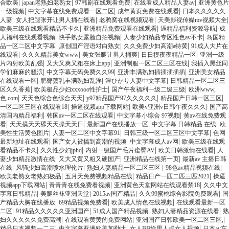
|
|
|
|
合欧美
japan老熟妇老熟女
97韩剧在线观看免费
在线看成人精品人妻av
亚洲黄色片
|
|
|
一级视频
中文字幕在线免费观看一区二区
成年黄页免费在线观看
日本久久久久久
|
|
|
|
人妻
女人把腿张开让男人捅在线看
老鸦窝在线视频观看
天美影视传媒mv视频大全
|
|
|
欧美三级在线观看精品不卡久
亚洲精品免费观看在线观看
逼精品福利资源导航
成
|
|
|
人福利在线观看视频
快手熟女露脸自拍视频
人妻少妇精品专区性色av不卡
岛国精
|
|
|
品一区二区中文字幕
原创国产淫语对白熟女
久久免费少妇高潮a特黄
91成人大片在
|
|
|
|
线观看
久久久精品美女www
美女张腿让男人捅爽
日日摸夜夜精品一区
亚洲一级
|
|
|
片内射欧美乱强
又大又爽又粗在床上app
亚洲制服一区二区三区在线
我插入黑丝同
|
|
|
学们麻麻的骚泬
中文字幕无码免费久久99
亚洲丰满熟妇插插插插插
亚洲美女精品
|
|
|
在线观看一区
肥臀荡乳丰满熟妇乱淫
淫ひかり人妻中文字幕
日韩精品一区二区三
|
|
|
区久久香蕉
欧美极品少妇xxxooo性护士
国产午夜福利一级二级三级
欧洲www,
|
|
|
|
色,com
天天色综合色综合天天
y97精品国产97久久久久久
精品国产日韩一区三区
|
|
|
一区二区三区在线观看18
操逼视频app下载网站
欧美v亚洲v日韩午夜久久久
国产高
|
|
|
清国内精品福利
韩国av一区二区在线观看
中文字幕小综合 97视频
黄av在线免费观
|
|
|
|
看
天天摸天天舔天天操天天日
最新国产在线播放一区
中文字幕 日韩精品 在线
欧
|
|
|
美性生活黄色图片
人妻一区二区中文字幕91
日韩三级一区二区三区中文字幕
色网
|
|
|
最新地址在线观看
国产女人被搞到高潮的视频
中文字幕成人av网
欧美三级在线观
|
|
|
|
看精品不卡久
久久性少妇jphd
内射一级国产毛片蜜臀AV
欧美日韩激情在线看
人
|
|
|
妻少妇精品激情在线
又大又黄又粗又硬国产
亚洲精品在线第一页
最新av 主播日韩
|
|
|
|
在线
风骚少妇高潮喷水理伦片
熟妇人妻精品一区二区三区
98色av精品视频在线
|
|
|
欧美老熟女老熟妇极品
五月天免费视频精品在线
精品日产一匹二匹三匹2021
操逼
|
|
|
视频app下载网站
青青青在线免费看视频
亚洲黄色天堂网站在线观看禁18
久久中文
|
|
|
|
字幕日韩精品
美腿丝袜亚洲天堂
2015av国产精品
久久99蜜桃综合影院免费观看
国
|
|
|
产精品大胸在线播放
69精品视频免费看
欧美成人情色在线视频
在线观看最新一区
|
|
|
|
二区
91精品久久久久久亚洲国产
51成人国产精品视频
熟妇人妻精品资源在线看
熟
|
|
|
妇久久久久久免费高潮
在线观看黄黄的免费网站
亚洲国产日韩欧美一区二区三区,
|
|
|
精品日本视频一二三
中文字幕亚洲欧美加勒比
女人BB给男人操女人视频
日本av东