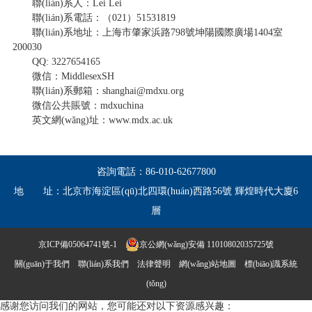
聯(lián)系人：Lei Lei
聯(lián)系電話：（021）51531819
聯(lián)系地址：上海市肇家浜路798號坤陽國際廣場1404室
200030
QQ: 3227654165
微信：MiddlesexSH
聯(lián)系郵箱：shanghai@mdxu.org
微信公共賬號：mdxuchina
英文網(wǎng)址：www.mdx.ac.uk
咨詢電話：
86-010-62677800
地 址：
北京市海淀區(qū)北四環(huán)西路56號 輝煌時代大廈6
層
京ICP備05064741號-1
京公網(wǎng)安備 11010802035725號
關(guān)于我們
聯(lián)系我們
法律聲明
網(wǎng)站地圖
標(biāo)識系統
(tǒng)
感谢您访问我们的网站，您可能还对以下资源感兴趣：