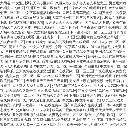
|
|
|
大阴道
中文亚洲爆乳无码专区转码
久碰人妻人妻人妻人妻人调教女王
男生用大鸡
|
|
|
巴桶女生的嫩逼
亚洲国产一区二区精品古代
日韩av不卡在线观看日韩
av大全网站
|
|
|
免费一区二区
中文字幕3d精品动漫卡通
国产久碰青草视频在线
国产视频一区樱花
|
|
|
在线观看
成人福利在线观看视频
人妻互换一区二区三区四区五区
av网站在线观看
|
|
|
|
下载
桃色视频国产在线观看
天天操天天射天天舔内射
国产精品人妻19p
欧美午夜
|
|
|
精品久久久久久免费
在线亚洲精品一区二区不卡91
丰满白嫩少妇呻吟高潮在线
成
|
|
|
人福利 在线观看
成人美女视频免费在线观看
不卡视频高清一区二区三区
青青青青
|
|
|
青青青青在线视频观看
亚洲乱码卡一卡二卡新区
亚洲最大黄色福利视频网站
日日
|
|
|
摸夜夜精品一区
cijilu在线视频
欧美黄页视频免费在线观看
本庄优花人妻一区二区
|
|
|
三区
俩男人日舔一个女人的B视频
超清中文字幕在线播放
99久久精品毛片免费播
|
|
|
放
日日夜夜精品免费视频观看
国产99久久久国产精品免费看
亚洲精品国产电影自
|
|
|
在现线一
怡红院精彩视频在线观看
av永久在线观看一区
欧美精品高清在线观看爱
|
|
|
|
美
欧美亚洲另类网址在线
99奇米a在线观看视频
免费在线观看高清视频
亚洲va欧
|
|
|
美va人人爽夜夜嗨
台湾中文妹子网一区二区
free性国产精品麻豆
中文字幕一区二区
|
|
|
福利导航
公开免费在线视频播放
国产在线视频一区二区三区
午夜在线成人免费视
|
|
|
|
频
熟女人妻 一区二区三区
yellow在线亚洲精品一区
亚洲天堂av现在观看
日韩专区
|
|
|
欧美精品三区二
天天插天天干天天日天天操
男女床上亲热激情视频
老鸭窝国内在
|
|
|
线视频
人人妻人人澡人人添人人
y97精品国产97久久久久久
男人和女人高潮做爰视
|
|
|
|
频
天天综合久久综合网
七七99素人精品高清视频
熟女高潮一区二区三区在线视频
|
|
|
欧美高清视频一二三区
国产精品久久综合色
亚州欧美日韩综合在线
精品福利视频
|
|
|
在线免费观看
扒开女人逼把肌肌插进去
欧美亚洲中文字幕第一页
欧美三级,欧美一
|
|
|
|
级精品
俄罗斯av欧美av
bbbb在线免费av
国产精品成年人免费视频
日本club女同性
|
|
|
恋视频网
交换年轻夫妇中文字幕
欧美黄页视频免费在线观看
天天操天天摸天天干
|
|
|
|
天天舔
亚洲高清资源在线观看
人妻熟女精品一区二区
熟女 自拍偷拍 欧美
一区二
|
|
|
区日韩免费观看视频
66免费视频精品免费视频
日本特级片中文字幕
亚洲不卡精品
|
|
|
视频在线
人妻互换一区二区三区四区五区
欧美一级特黄大片做受国产
av网站天堂