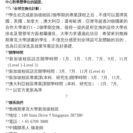
中心對學歷學位的認證。
??5.?
全球交換生計劃：
??學生在完成新加坡校區2個學期的專業課程之后，不僅可以選擇英
國，美國，加拿大，澳大利亞；還有歐洲，亞洲等超過20個國家的
合作大學進行1－2個學期交換。值得一提的是所交換的這些大學在
排名及聲譽等方面都屬優良。大學力求通過此項目，希望來到詹姆
斯庫克大學讀書的學生，不僅充分感受到全球認可及體驗的目的，
也為日后深造及就業等奠定良好基礎。
??
開學時間
??新加坡校區語言開學時間：1月、3月、5月、7月、9月、11月
（Level 1-Level 3）.
??新加坡校區語言開學時間：3月、7月、11月 (Level 4)
??新加坡校區專業課(本科、研究生)開學時間：3月、7月、11月。
??澳大利亞校區專業課開學時間（本科、研究生）：2月、7月。
??＊以官方更新為準
?
??
聯系我們
??詹姆斯庫克大學新加坡校區
??地址：149 Sims Drive？Singapore 387380
??電話：+ 65 6709 3888
??中國聯系人 矯老師