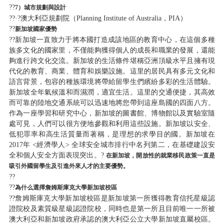
??
7
）城市規劃與設計
??·?澳大利亞規劃院（Planning Institute of Australia，PIA）
??
新加坡國家優勢
??新加坡一直致力于將本國打造成該地區的教育中心，在這個多種
族多文化的國家里，不僅能夠獲得個人的成長和職業的發展，還能
夠進行跨文化交流。新加坡的生活條件堪稱亞洲頂級水平且擁有現
代化的教育、商業、體育和娛樂設施。這里的居民具有多元文化和
語言背景，包容的種族環境將帶給留學生們繽紛多彩的生活體驗。
新加坡全年氣候溫和而濕潤，適宜生活。這里的交通便捷，其高效
而可靠的陸地交通系統可以迅速地將您帶到這座島國的四面八方。
作為一座學習和研究中心，新加坡的圖書館、博物館以及實驗室隨
處可見，人們可以很方便地參觀和利用這些設施。新加坡以安全、
低犯罪率和高生活質量而著稱，是理想的求學目的國。新加坡在
2017年 <經濟學人> 全球安全城市排行中名列第二，在基礎建設安
全和個人安全方面表現突出。?
在新加坡，開放性的就業移民政策一直是
吸引外國留學生及引進外來人才的主要優勢。
??
??
為什么選擇詹姆斯庫克大學新加坡校區
??詹姆斯庫克大學新加坡校區是新加坡第一所獲得教育信托星級認
證院校及素質級星級認證院校，同時也是第一所且目前唯一一所被
澳大利亞和新加坡政府承認的澳大利亞公立大學新加坡直屬校區。