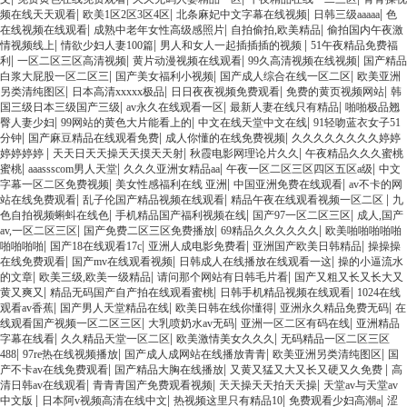
|
|
|
|
频在线天天观看
欧美1区2区3区4区
北条麻妃中文字幕在线视频
日韩三级aaaaa
色
|
|
|
在线视频在线观看
成熟中老年女性高级感照片
自拍偷拍,欧美精品
偷拍国内午夜激
|
|
|
情视频线上
情欲少妇人妻100篇
男人和女人一起插插插的视频
51午夜精品免费福
|
|
|
|
利
一区二区三区高清视频
黄片动漫视频在线观看
99久高清视频在线视频
国产精品
|
|
|
白浆大屁股一区二区三
国产美女福利小视频
国产成人综合在线一区二区
欧美亚洲
|
|
|
|
另类清纯图区
日本高清xxxxx极品
日日夜夜视频免费观看
免费的黄页视频网站
韩
|
|
|
国三级日本三级国产三级
av永久在线观看一区
最新人妻在线只有精品
啪啪极品翘
|
|
|
臀人妻少妇
99网站的黄色大片能看上的
中文在线天堂中文在线
91轻吻蓝衣女子51
|
|
|
分钟
国产麻豆精品在线观看免费
成人你懂的在线免费视频
久久久久久久久久婷婷
|
|
|
婷婷婷婷
天天日天天操天天摸天天射
秋霞电影网理论片久久
午夜精品久久久蜜桃
|
|
|
|
蜜桃
aaassscom男人天堂
久久久亚洲女精品aa
午夜一区二区三区四区五区a级
中文
|
|
|
字幕一区二区免费视频
美女性感福利在线 亚洲
中国亚洲免费在线观看
av不卡的网
|
|
|
站在线免费观看
乱子伦国产精品视频在线观看
精品午夜在线观看视频一区二区
九
|
|
|
色自拍视频蝌蚪在线色
手机精品国产福利视频在线
国产97一区二区三区
成人,国产
|
|
|
av,一区二区三区
国产免费二区三区免费播放
69精品久久久久久久
欧美啪啪啪啪啪
|
|
|
|
啪啪啪啪
国产18在线观看17c
亚洲人成电影免费看
亚洲国产欧美日韩精品
操操操
|
|
|
在线免费观看
国产mv在线观看视频
日韩成人在线播放在线观看一这
操的小逼流水
|
|
|
的文章
欧美三级,欧美一级精品
请问那个网站有日韩毛片看
国产又粗又长又长大又
|
|
|
黄又爽又
精品无码国产自产拍在线观看蜜桃
日韩手机精品视频在线观看
1024在线
|
|
|
|
观看av香蕉
国产男人天堂精品在线
欧美日韩在线你懂得
亚洲永久精品免费无码
在
|
|
|
线观看国产视频一区二区三区
大乳喷奶水av无码
亚洲一区二区有码在线
亚洲精品
|
|
|
字幕在线看
久久精品天堂一区二区
欧美激情美女久久久
无码精品一区二区三区
|
|
|
|
488
97re热在线视频播放
国产成人成网站在线播放青青
欧美亚洲另类清纯图区
国
|
|
|
产不卡av在线免费观看
国产精品大胸在线播放
又黄又猛又大又长又硬又久免费
高
|
|
|
清日韩av在线观看
青青青国产免费观看视频
天天操天天拍天天操
天堂av与天堂av
|
|
|
|
中文版
日本阿v视频高清在线中文
热视频这里只有精品10
免费观看少妇高潮a
涩