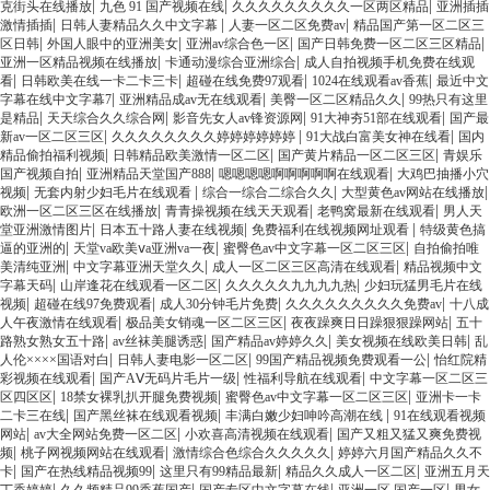
|
|
|
克街头在线播放
九色 91 国产视频在线
久久久久久久久久久一区两区精品
亚洲插插
|
|
|
激情插插
日韩人妻精品久久中文字幕
人妻一区二区免费av
精品国产第一区二区三
|
|
|
|
区日韩
外国人眼中的亚洲美女
亚洲av综合色一区
国产日韩免费一区二区三区精品
|
|
亚洲一区精品视频在线播放
卡通动漫综合亚洲综合
成人自拍视频手机免费在线观
|
|
|
|
看
日韩欧美在线一卡二卡三卡
超碰在线免费97观看
1024在线观看av香蕉
最近中文
|
|
|
字幕在线中文字幕7
亚洲精品成av无在线观看
美臀一区二区精品久久
99热只有这里
|
|
|
|
是精品
天天综合久久综合网
影音先女人av锋资源网
91大神夯51部在线观看
国产最
|
|
|
新av一区二区三区
久久久久久久久久婷婷婷婷婷婷
91大战白富美女神在线看
国内
|
|
|
精品偷拍福利视频
日韩精品欧美激情一区二区
国产黄片精品一区二区三区
青娱乐
|
|
|
国产视频自拍
亚洲精品天堂国产888
嗯嗯嗯嗯啊啊啊啊啊在线观看
大鸡巴抽播小穴
|
|
|
|
视频
无套内射少妇毛片在线观看
综合一综合二综合久久
大型黄色av网站在线播放
|
|
|
欧洲一区二区三区在线播放
青青操视频在线天天观看
老鸭窝最新在线观看
男人天
|
|
|
堂亚洲激情图片
日本五十路人妻在线视频
免费福利在线视频网址观看
特级黄色搞
|
|
|
逼的亚洲的
天堂va欧美ⅴa亚洲va一夜
蜜臀色av中文字幕一区二区三区
自拍偷拍唯
|
|
|
美清纯亚洲
中文字幕亚洲天堂久久
成人一区二区三区高清在线观看
精品视频中文
|
|
|
字幕天码
山岸逢花在线观看一区二区
久久久久久九九九九热
少妇玩猛男毛片在线
|
|
|
|
视频
超碰在线97免费观看
成人30分钟毛片免费
久久久久久久久久久免费av
十八成
|
|
|
人午夜激情在线观看
极品美女销魂一区二区三区
夜夜躁爽日日躁狠狠躁网站
五十
|
|
|
|
路熟女熟女五十路
av丝袜美腿诱惑
国产精品av婷婷久久
美女视频在线欧美日韩
乱
|
|
|
人伦××××国语对白
日韩人妻电影一区二区
99国产精品视频免费观看一公
怡红院精
|
|
|
彩视频在线观看
国产AⅤ无码片毛片一级
性福利导航在线观看
中文字幕一区二区三
|
|
|
区四区区
18禁女裸乳扒开腿免费视频
蜜臀色av中文字幕一区二区三区
亚洲卡一卡
|
|
|
二卡三在线
国产黑丝袜在线观看视频
丰满白嫩少妇呻吟高潮在线
91在线观看视频
|
|
|
网站
av大全网站免费一区二区
小欢喜高清视频在线观看
国产又粗又猛又爽免费视
|
|
|
频
桃子网视频网站在线观看
激情综合色综合久久久久久
婷婷六月国产精品久久不
|
|
|
|
卡
国产在热线精品视频99
这里只有99精品最新
精品久久成人一区二区
亚洲五月天
|
|
|
|