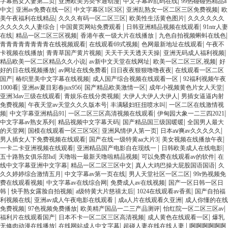
|
|
|
字幕熟女人妻第二页
亚洲欧美另类卡通动漫
中文字幕av乱码在线
99热碰碰热精品a
|
|
|
|
中文
亚洲av免费在线一区
中文字幕区1区3区
亚洲乱熟女一区二区三区免费视频
欧
|
|
|
美午夜福利在线精品
久久久有码一区二区三区
欧美性生活黄色图片
久久久久久久
|
|
|
久久久久久人妻综合
中国黄页网站免费观看
日韩亚洲精品视频在线观看
91ntr人妻
|
|
|
|
在线
精品一区二区三区视频
香港午夜一级大片在线播放
九色自拍视频蝌蚪在线色
|
|
|
青青青青青青青青在线视频观看
在线观看69式视频
色网最新地址在线观看
午夜不
|
|
|
|
卡视频在线播放
青青草国产黄片视频
天天干天天透天天操
亚洲无码成人福利视频
|
|
|
精品欧美一区二区精品久久小说
av新中文天堂在线网址
欧美一区二区三区,视频
好
|
|
|
好的日在线视频播放
av网址在线免费看
日日夜夜狠狠噜噜夜夜
在线观看一区二区
|
|
|
国产
椿织里美中文字幕在线视频
成人国产综合视频在线观看一区
92福利视频午夜
|
|
|
|
1000看
亚洲av夏目彩春jux956
国产精品欧美激情一区
成年小视频黄色片女人天堂
|
|
|
亚洲3dav三级在线观看
青娱乐在线分类视频
大伊人大伊人大伊人
男插女逼逼内射
|
|
|
免费视频
午夜天堂av天堂久久久版本号
丰满騒妇狂扭喷水叫
一区二区在线激情视
|
|
|
|
频
中文字幕亚洲精品91
一区二区三区高清视频在线观看
伊甸园大象一二三四2021
|
|
|
中文字幕av熟女系列
精品视频中文字幕天码
国产精品国三级国暖暖
全国男人最大
|
|
|
|
的天堂网
国模在线观看一区三区5区
亚洲风情伊人第一页
日本aⅴ爽av久久久久久
|
|
|
男人插女人下免费视频在线观看
国产在线一级特黄aa大片3
美女视频在线播放午夜
|
|
|
一卡二卡亚洲视频在线观看
亚洲精品国产电影自在现线一
日韩欧美成人在线电影
|
|
|
五十路熟女俱乐部hd
天噜啦一最新天噜啦精品视频
可以免费在线观看av的软件
在
|
|
|
线中文字幕亚洲中文字幕
精品一区二区三区中文
真人大鸡巴操大屁股国语国语
久
|
|
|
久久婷婷综合激情五月
中文字幕av第一页在线
男人天堂社区一区二区
99r热视频免
|
|
|
费在线观看视频
中文字幕av在线综合网
免费成人av在线视频
国产一区日韩一区日
|
|
|
|
韩
快手熟女露脸自拍视频
a级特黄大片慈禧太后
1024在线观看av香蕉
国产自拍福
|
|
|
利视频在线
亚洲av成人午夜电影在线观看
成a人片在线观看久亚洲
成人你懂的在线
|
|
|
|
免费视频
97色视频免费播放
欧美精产国品一二三产品测评
怡红院一区二区三区av
|
|
|
福利片在线观看国产
日本不卡一区二区三区高清视频
成人黄色在线观看一区
爆乳
|
|
|
无修肉动漫在线播放
在线网站成人中文字幕
超碰人妻在线在线人妻
啊啊啊啊啊啊