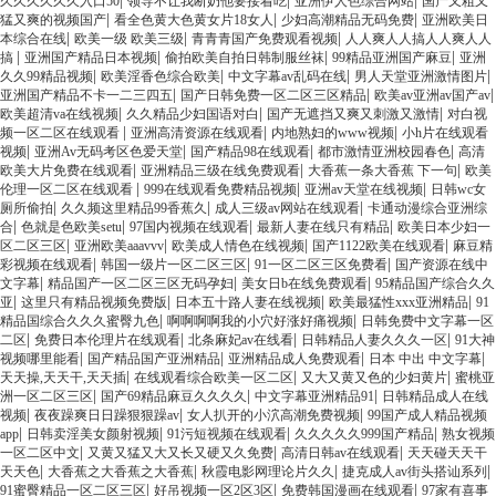
|
|
|
久久久久久久入口50
领导不让我断奶他要接着吃
亚洲伊人色综合网站
国产又粗又
|
|
|
猛又爽的视频国产
看全色黄大色黄女片18女人
少妇高潮精品无码免费
亚洲欧美日
|
|
|
本综合在线
欧美一级 欧美三级
青青青国产免费观看视频
人人爽人人搞人人爽人人
|
|
|
|
搞
亚洲国产精品日本视频
偷拍欧美自拍日韩制服丝袜
99精品亚洲国产麻豆
亚洲
|
|
|
|
久久99精品视频
欧美淫香色综合欧美
中文字幕av乱码在线
男人天堂亚洲激情图片
|
|
|
亚洲国产精品不卡一二三四五
国产日韩免费一区二区三区精品
欧美av亚洲av国产av
|
|
|
欧美超清va在线视频
久久精品少妇国语对白
国产无遮挡又爽又刺激又激情
对白视
|
|
|
频一区二区在线观看
亚洲高清资源在线观看
内地熟妇的www视频
小h片在线观看
|
|
|
|
视频
亚洲Av无码考区色爱天堂
国产精品98在线观看
都市激情亚洲校园春色
高清
|
|
|
欧美大片免费在线观看
亚洲精品三级在线免费观看
大香蕉一条大香蕉 下一句
欧美
|
|
|
伦理一区二区在线观看
999在线观看免费精品视频
亚洲av天堂在线视频
日韩wc女
|
|
|
厕所偷拍
久久频这里精品99香蕉久
成人三级av网站在线观看
卡通动漫综合亚洲综
|
|
|
|
合
色就是色欧美setu
97国内视频在线观看
最新人妻在线只有精品
欧美日本少妇一
|
|
|
|
区二区三区
亚洲欧美aaavvv
欧美成人情色在线视频
国产1122欧美在线观看
麻豆精
|
|
|
彩视频在线观看
韩国一级片一区二区三区
91一区二区三区免费看
国产资源在线中
|
|
|
文字幕
精品国产一区二区三区无码孕妇
美女日b在线免费观看
95精品国产综合久久
|
|
|
|
亚
这里只有精品视频免费版
日本五十路人妻在线视频
欧美最猛性xxx亚洲精品
91
|
|
精品国综合久久久蜜臀九色
啊啊啊啊我的小穴好涨好痛视频
日韩免费中文字幕一区
|
|
|
|
二区
免费日本伦理片在线观看
北条麻妃av在线看
日韩精品人妻久久久一区
91大神
|
|
|
|
视频哪里能看
国产精品国产亚洲精品
亚洲精品成人免费观看
日本 中出 中文字幕
|
|
|
天天操,天天干,天天插
在线观看综合欧美一区二区
又大又黄又色的少妇黄片
蜜桃亚
|
|
|
洲一区二区三区
国产69精品麻豆久久久久
中文字幕亚洲精品91
日韩精品成人在线
|
|
|
视频
夜夜躁爽日日躁狠狠躁av
女人扒开的小泬高潮免费视频
99国产成人精品视频
|
|
|
|
app
日韩卖淫美女颜射视频
91污短视频在线观看
久久久久久999国产精品
熟女视频
|
|
|
一区二区中文
又黄又猛又大又长又硬又久免费
高清日韩av在线观看
天天碰天天干
|
|
|
|
天天色
大香蕉之大香蕉之大香蕉
秋霞电影网理论片久久
捷克成人av街头搭讪系列
|
|
|
91蜜臀精品一区二区三区
好吊视频一区2区3区
免费韩国漫画在线观看
97家有喜事