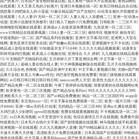
|
|
|
国产的黄片
日本国产美女模特操逼自慰
成人黄色一级av大片在线观看
黄色aa网站
|
|
|
|
在线观看
又大又黄又色的少妇黄片
亚洲日本视频在线一区
欧美日韩精品自在自线
|
|
我想看大鸡吧操女人的小湿逼
91麻豆精品国产自产在线91
白丝美女被扒开双腿喷水
|
|
|
在线观看
久久人妻AV无码一区二区三区
人妻人澡人人添蜜桃二三
亚洲一区动漫av
|
|
|
|
动漫
亚洲小说激情另类都市
强行插入了她的小穴免费视频
日韩欧美一二三区不卡
|
|
|
色呦呦影院视频在线观看
亚洲成av人在线资源免费观看
九色亚洲一区二区三区
|
|
|
www日韩精品在线观看视频
1204人妻一区二区三区
偷拍专区 视频专区 偷拍专区
|
|
|
中国老熟妇一区二区
国产精品系列在线播放
亚洲中文字幕2区8页
亚洲男人天堂在
|
|
|
|
线网
黄色亚洲天堂欧美在线
国产粉嫩av高清在线观看
亚洲视频中文不卡在线
日韩
|
|
|
精品成人影院在线观看
91轻吻蓝衣女子51分钟
久久久久久精品视频观看
动漫美女
|
|
|
和帅哥操鸡巴视频
欧美成人小视频在线
亚洲综合 久久 婷婷
九九视频在线精品观看
|
|
|
15
91尤物国产尤物福利在线
五月婷婷六月丁香亚洲综合网
中文字幕一区一二三区
|
|
|
四区五区人
超碰人妻在线在线人妻
91大神视频破解版在线观看
五月天在线视频精
|
|
|
|
品
久久综合色,色噜噜
国产精品亚洲中文欧美
中文字幕人妻视频日韩
尤物tv国产精
|
|
|
品看片在线
欧美人与禽zozo性伦
鸡巴肏屄视频在线免费看
韩国三级视频在线观看
|
|
|
|
网站
av日韩日韩日韩日韩日韩日韩
aaassscom男人天堂
欧美性大战久久久久久久久
|
|
国产精品免费一区二区在线观看
午夜丁香婷婷在线视频
很黄很黄的在线视频网站免
|
|
|
|
费
欧美黄色一区二区三区视频
国产精品综合系列av
99久久久久久久久久久久999
|
|
|
亚洲欧美久久一区二区三区
国产av精品免费播放
精品一区二区三区四区99
avapp在
|
|
|
线免费观看
东京热heyzo一区
中文字幕在线免费观看一区二区
欧美一级片日韩一级
|
|
|
|
片bbbbb
亚洲一级av无码毛片动漫
无码精品一区二区三区488
亚洲av久播在线观看
|
|
|
大鸡巴进入少妇肥B
ppvod在线视频
免费在线观看视频精选
不卡视频高清一区二区
|
|
|
|
三区
xx日本高清视频
av天堂资源中文在线
色综合激情五月天在线视频
免费看中国
|
|
|
|
特级黄色片
日本毛片在线中文字幕
国产剧情视频在线观看
神马视频在线手机观看
|
|
|
亚洲视频一区在线观看
久久九九视频伊人直播
国产69精品麻豆久久久久
天天摸天
|
|
|
天做天天爽天天舒服
高清欧美大片免费在线观看
日本高清国产在线观看
99热精品
|
|
|
激情在线观看
中文字幕人妻系列theporn
国产欧美亚洲精品a第一页
天天日天天色天