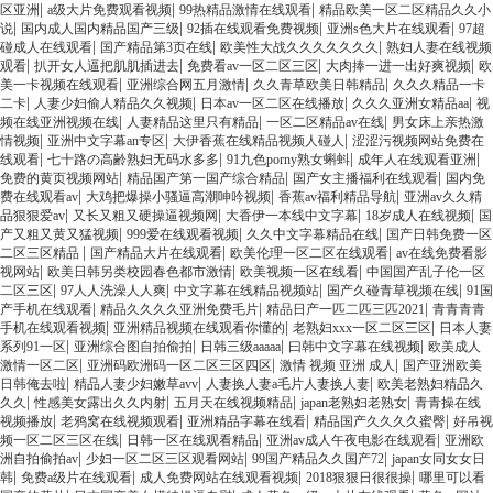
|
|
|
区亚洲
a级大片免费观看视频
99热精品激情在线观看
精品欧美一区二区精品久久小
|
|
|
|
说
国内成人国内精品国产三级
92插在线观看免费视频
亚洲s色大片在线观看
97超
|
|
|
碰成人在线观看
国产精品第3页在线
欧美性大战久久久久久久久
熟妇人妻在线视频
|
|
|
|
观看
扒开女人逼把肌肌插进去
免费看av一区二区三区
大肉捧一进一出好爽视频
欧
|
|
|
美一卡视频在线观看
亚洲综合网五月激情
久久青草欧美日韩精品
久久久精品一卡
|
|
|
|
二卡
人妻少妇偷人精品久久视频
日本av一区二区在线播放
久久久亚洲女精品aa
视
|
|
|
频在线亚洲视频在线
人妻精品这里只有精品
一区二区精品av在线
男女床上亲热激
|
|
|
情视频
亚洲中文字幕an专区
大伊香蕉在线精品视频人碰人
涩涩污视频网站免费在
|
|
|
|
线观看
七十路の高齢熟妇无码水多多
91九色porny熟女蝌蚪
成年人在线观看亚洲
|
|
|
免费的黄页视频网站
精品国产第一国产综合精品
国产女主播福利在线观看
国内免
|
|
|
费在线观看av
大鸡把爆操小骚逼高潮呻吟视频
香蕉av福利精品导航
亚洲av久久精
|
|
|
|
品狠狠爱av
又长又粗又硬操逼视频网
大香伊一本线中文字幕
18岁成人在线视频
国
|
|
|
产又粗又黄又猛视频
999爱在线观看视频
久久中文字幕精品在线
国产日韩免费一区
|
|
|
二区三区精品
国产精品大片在线观看
欧美伦理一区二区在线观看
av在线免费看影
|
|
|
视网站
欧美日韩另类校园春色都市激情
欧美视频一区在线看
中国国产乱子伦一区
|
|
|
|
二区三区
97人人洗澡人人爽
中文字幕在线精品视频站
国产久碰青草视频在线
91国
|
|
|
产手机在线观看
精品久久久久亚洲免费毛片
精品日产一匹二匹三匹2021
青青青青
|
|
|
手机在线观看视频
亚洲精品视频在线观看你懂的
老熟妇xxx一区二区三区
日本人妻
|
|
|
|
系列91一区
亚洲综合图自拍偷拍
日韩三级aaaaa
曰韩中文字幕在线视频
欧美成人
|
|
|
激情一区二区
亚洲码欧洲码一区二区三区四区
激情 视频 亚洲 成人
国产亚洲欧美
|
|
|
日韩俺去啦
精品人妻少妇嫩草avv
人妻换人妻a毛片人妻换人妻
欧美老熟妇精品久
|
|
|
|
久久
性感美女露出久久内射
五月天在线视频精品
japan老熟妇老熟女
青青操在线
|
|
|
|
视频播放
老鸦窝在线视频观看
亚洲精品字幕在线看
精品国产久久久久蜜臀
好吊视
|
|
|
频一区二区三区在线
日韩一区在线观看精品
亚洲av成人午夜电影在线观看
亚洲欧
|
|
|
洲自拍偷拍av
少妇一区二区三区观看网站
99国产精品久久国产72
japan女同女女日
|
|
|
|
韩
免费a级片在线观看
成人免费网站在线观看视频
2018狠狠日很很操
哪里可以看