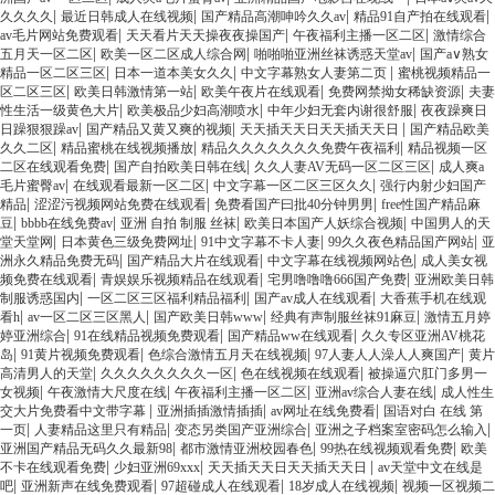
|
|
|
|
久久久久
最近日韩成人在线视频
国产精品高潮呻吟久久av
精品91自产拍在线观看
|
|
|
av毛片网站免费观看
天天看片天天操夜夜操国产
午夜福利主播一区二区
激情综合
|
|
|
五月天一区二区
欧美一区二区成人综合网
啪啪啪亚洲丝袜诱惑天堂av
国产a∨熟女
|
|
|
精品一区二区三区
日本一道本美女久久
中文字幕熟女人妻第二页
蜜桃视频精品一
|
|
|
|
区二区三区
欧美日韩激情第一站
欧美午夜片在线观看
免费网禁拗女稀缺资源
夫妻
|
|
|
性生活一级黄色大片
欧美极品少妇高潮喷水
中年少妇无套内谢很舒服
夜夜躁爽日
|
|
|
日躁狠狠躁av
国产精品又黄又爽的视频
天天插天天日天天插天天日
国产精品欧美
|
|
|
久久二区
精品蜜桃在线视频播放
精品久久久久久久久免费午夜福利
精品视频一区
|
|
|
二区在线观看免费
国产自拍欧美日韩在线
久久人妻AV无码一区二区三区
成人爽a
|
|
|
毛片蜜臀av
在线观看最新一区二区
中文字幕一区二区三区久久
强行内射少妇国产
|
|
|
精品
涩涩污视频网站免费在线观看
免费看国产曰批40分钟男男
free性国产精品麻
|
|
|
|
豆
bbbb在线免费av
亚洲 自拍 制服 丝袜
欧美日本国产人妖综合视频
中国男人的天
|
|
|
|
堂天堂网
日本黄色三级免费网址
91中文字幕不卡人妻
99久久夜色精品国产网站
亚
|
|
|
洲永久精品免费无码
国产精品大片在线观看
中文字幕在线视频网站色
成人美女视
|
|
|
频免费在线观看
青娱娱乐视频精品在线观看
宅男噜噜噜666国产免费
亚洲欧美日韩
|
|
|
制服诱惑国内
一区二区三区福利精品福利
国产av成人在线观看
大香蕉手机在线观
|
|
|
|
看h
av一区二区三区黑人
国产欧美日韩www
经典有声制服丝袜91麻豆
激情五月婷
|
|
|
婷亚洲综合
91在线精品视频免费观看
国产精品ww在线观看
久久专区亚洲AV桃花
|
|
|
|
岛
91黄片视频免费观看
色综合激情五月天在线视频
97人妻人人澡人人爽国产
黄片
|
|
|
高清男人的天堂
久久久久久久久久一区
色在线视频在线观看
被操逼穴肛门多男一
|
|
|
|
女视频
午夜激情大尺度在线
午夜福利主播一区二区
亚洲av综合人妻在线
成人性生
|
|
|
交大片免费看中文带字幕
亚洲插插激情插插
av网址在线免费看
国语对白 在线 第
|
|
|
|
一页
人妻精品这里只有精品
变态另类国产亚洲综合
亚洲之子档案室密码怎么输入
|
|
|
亚洲国产精品无码久久最新98
都市激情亚洲校园春色
99热在线视频观看免费
欧美
|
|
|
不卡在线观看免费
少妇亚洲69xxx
天天插天天日天天插天天日
av天堂中文在线是
|
|
|
|
吧
亚洲新声在线免费观看
97超碰成人在线观看
18岁成人在线视频
视频一区视频二