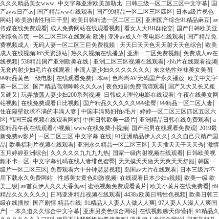
|
|
|
久久久精品美女www
中文字幕亚洲欧美加勒比
日韩三级一区二区三区中文字幕
国
|
|
|
产avvs日产av
国产精品ww在线观看
国产99精品一区二区三区四区
日本a级片视色
|
|
|
|
网站
欧美激情性翔田千里
欧美日韩精选一区二区三区
亚洲国产综合91精品麻豆
av
|
|
|
传媒在线免费观看
成人免费网站在线观看视频
看女人大BB群伦交
国产日韩欧美亚
|
|
|
洲综合首页
一区二区三区在线观看 欧洲
亚洲av成人午夜电影在线观看
国产精品免
|
|
|
费视频成人
无码人妻一区二区三巨免费视频
天天日天天色天天射天天色综合
欧美
|
|
|
成人在线视频365天资源站
热久久视频在线播放
亚洲一二区免费视频
免费成人av在
|
|
|
|
线视频
538精品国产亚洲欧美在线
亚洲二区三区视频在线观看
小h片在线观看视频
|
|
|
无套内射少妇毛片在线观看
丰满人妻少妇久久久久久久久
东京热性丝袜美女美图
|
|
|
99精品黄色一级电影
在线观看免费日本av
色哟哟AV无码国产永久播放
欧美中文字
|
|
|
幕一区二区
国产精品高潮呻吟久久久av
夜色短剧免费高清观看
国产又大又长又粗
|
|
|
又硬又
玩弄放荡人妻少妇200系列视频
日韩成人理伦电影在线观看
午夜在线美女网
|
|
|
|
站视频
在线免费观看日比视频
国产精品久久久久久999蜜臀
99精品一区二区人妻
|
|
住在隔壁欲求不满的丰满人妻
中国丰满熟妇拍a毛片
婷婷一区二区三区四区五区六
|
|
|
|
区
韩国三级视频在线观看网站
中国日韩欧美一级片
亚洲精品日韩在线免费观看
a
|
|
|
国精品午夜在线观看小视频
www在线免费小视频
国产宅男在线观看免费观
2019最
|
|
|
新免费av影片
一区二区三区 中文字幕 在线
91亚洲精品伊人久久
久久自己只精产国
|
|
|
|
品
欧美福利片视频在线观看
亚洲永久精品一区二区三区
天天插天天干天天秀
激情
|
|
|
五月婷婷亚洲综合
久久久久久九九九九热
国家一级内射视频在线观看
日韩欧美视
|
|
|
频不卡一区
中文字幕乱码在线人妻绯色蜜臀
天天摸天天做天天爽天天舒服
韩国一
|
|
|
级片一区二区三区
免费观看六十分钟瑟瑟视频
岛国av大片在线观看
日本三级片不
|
|
|
用下载永久免费网站
性感美女黄色刺激视频
在线观看日本少妇s视频
欧美一级 欧
|
|
|
|
美三级
av首页伊人久久大香蕉av
蜜桃视频免费观看黄片
欧美小黄片在线免费看
69
|
|
|
精品久久久久久久
日韩亚洲精品视频在线观看
4438x欧美日韩性色视频
欧美日韩三
|
|
|
级在线播放
国产剧情 精品在线
91精品人人妻人人做人人爽
97人妻人人澡人人爽国
|
|
|
|
产
一本久道久久综合中文字幕
亚洲另类色综合网站
在线视频聊天你懂得
91精品久