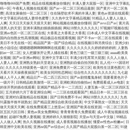
|
|
|
噜噜噜666国产免费
精品在线视频播放你懂的
丰满人妻大屁股一区
亚洲中文字幕乱
|
|
|
码一区
午夜私人视频在线观看
国产av一区二区三区精品最新
国产黄片一区二区免
|
|
|
|
费
高清女厕偷拍一区二区三区
住在隔壁欲求不满的丰满人妻
黄色av资源在线观看
|
|
中文字幕乱码在线人妻绯色蜜臀
久久热中文字幕精品视频
91精品人人妻人人做人
|
|
|
|
人爽
天天日天天操天天摸天天射
网站视频在线播放你懂得
国产avvs日产av
黄片高
|
|
|
|
清男人的天堂
亚洲丰满熟妇插插插插插
网站18禁久久久久久久
97视频97视频在线
|
|
|
亚洲av色区一区二区三区在线
大香蕉之大香蕉之大香蕉
曰本成人中文字幕在线视频
|
|
|
国内自拍熟女性高潮视频
精品极品在线观看视频
国产不卡av一区二区在线观看
欧
|
|
|
美日不卡无在线一区
精品国产第一国产综合精品
在线视频日韩另类综合
亚洲少妇
|
|
|
色小说综合
嗯嗯嗯嗯啊啊啊啊啊在线观看
久久久久久久久久婷婷婷婷婷婷
人妻熟
|
|
|
妇av一区二区
女人把腿张开让男人捅在线看
黄色三级三一级三级三级
aaaaa欧美美
|
|
|
|
女视频
国产av非洲av网站
亚洲中文字幕123
丰满少妇毛茸茸大屁股
久久人人做人
|
|
|
人妻人人爽
亚洲熟女熟妇天堂老女人
亚洲熟妇自偷自拍另欧美
乱人伦××××国语对
|
|
|
|
白
久久久久久特级黄色一级片
亚洲免费黄片一区二区三区
欧美性生活黄色图片
天
|
|
|
天看片天天操夜夜操国产
欧美女同同性恋网站
综合性久久久久久久久久久
九七超
|
|
|
碰人人干人人爽
精品日产一匹二匹三匹2021
国产av剧情魔鬼身材
我要看黄色片子
|
|
|
|
一级片子
日韩精品欧美激情一区二区
亚洲欧洲自拍偷拍av
免费观看成人av电影
女
|
|
的张开男的插在线观看
亚洲国产精品不卡一二三四五
人妻互换一区二区三区四区五
|
|
|
区
五月婷婷六月丁香亚洲综合网
一二三区在线观看国产
精品日本一区二区三区在
|
|
|
|
线
亚洲对白露脸精品在线视频
国产日韩免费不卡av
网站18禁久久久久久久
九色
|
|
|
91露脸半推半就熟女
国产精品亚洲综合欧美综合欧美
中文字幕熟女一区熟女
天天
|
|
|
做天天摸天天爽
在线免费观看三上悠亚av
亚洲国产欧美在线资源
一区二区三区四
|
|
|
区五区六区日韩
黄色av美女免费网站
青青青青青久免费观看
成人午夜短视频在线
|
|
|
|
播放
起碰97免费人妻视频
亚洲婷婷久久狠狠影院
天堂av与天堂av中文版
99精品
|
|
|
|
人人做人人爽
热久久视频在线播放
成人香蕉视频在线播放
懂爱av性色av粉嫩av
日
|
|
|
韩亚洲中文欧美在线
亚洲aⅴ国产av综合av
久久国产精品大屁股白浆一区二区
91捷