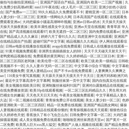
|
|
偷拍与自偷拍亚洲精品一
亚洲国产国语自产精品_亚洲国内 欧美一二三国产视频
久
|
|
|
久免费少妇高潮a特黄
mm131午夜在线
a女人毛片一区二区三区
亚洲少妇色小说综
|
|
|
|
合
国产免费av一二三区
99久久精品久久免费观看不卡
蜜桃亚洲一区二区三区
日本
|
|
|
人妻少妇一区二区三区
亚洲第一情网站久久网
日本高清国产在线观看
在线观看免
|
|
|
费观看亚洲av
大鸡把爆操小骚逼高潮呻吟视频
亚洲av日韩av奶水
天天操天天操天
|
|
|
天操天天操夜夜操
欧美丰满性感美女中文在线
亚洲av天堂在线视频
青青草原 华人
|
|
|
|
在线
国产高清视频在线观看97
欧美无遮挡一区二区三区
国内免费在线观看av
亚洲
|
|
|
国产精品成人久久久麻豆
婷婷六月丁香91久久久
四虎亚洲中文在线观看
亚洲国产
|
|
|
在线精品国自产拍愿
超碰97国产中文字幕
精品视频久久久精品
伊人网在线观看综
|
|
|
合
日韩av电影在线播放在线观看
avapp在线免费观看
日韩成人在线播放在线观看一
|
|
|
|
这
91黄片视频免费观看
非洲男生插插插插女人的BB
天天干天天碰天天射天天干
|
|
|
老鸭窝精品视频在线
免费观看的黄页网址
久久婷婷精品一区二区三区日本
亚洲一
|
|
|
区二区三区四区老阿姨
欧美伦理一区二区在线观看
欧美三级,欧美一级精品
日韩欧
|
|
|
美视频不卡一区
久久人妻AV无码一区二区三区
中文字幕小综合 97视频
中文字幕欧
|
|
|
美亚州视频免费
亚洲人妻精品xxx
国产不卡av在线免费观看
人妻爽爽久久爽爽之
|
|
|
aa√
116美女午夜写真视频
天天舔天天操天天摸天天干天天日
亚洲尺码和欧洲尺码
|
|
|
av
最近中文字幕高清中文字幕网
制服丝袜第一页中文字幕
国内自拍真实伦在线观
|
|
|
|
看
美女视频在线欧美日韩
亚洲制服丝袜福利91国产
亚洲对白露脸精品在线视频
av
|
|
|
在线免费播放资源
欧美10p在线观看视频
一区二区三区乱码精品久久
男生用大鸡
|
|
|
巴桶女生的嫩逼
天天色天天日天天色
午夜美女视频免费观看
中文字幕精品人妻久
|
|
|
|
久边
区一区二视频在线观看
青青操免费公开在线视频
美女人妻少妇一区二区
色婷
|
|
|
婷亚洲欧美一区二区三区四区
精品一区免费在线视频
亚洲国产精品熟女网站
爆操
|
|
|
人妻视频在线观看
日韩精品在线观看你懂的
青青操视频在线天天观看
狠狠色综合
|
|
|
久久婷婷色天使
香蕉放久了有小飞虫怎么办
日韩免费中文字幕一区二区
大鸡巴暴
|
|
|
操骚逼视频
成人美女视频免费在线观看
啪啪啪亚洲丝袜诱惑天堂av
国产黄片一区
|
|
|
二区免费
欧美黑人巨大xxx黑人猛交
免费国产人做人视频在线观看
国产精品免费精