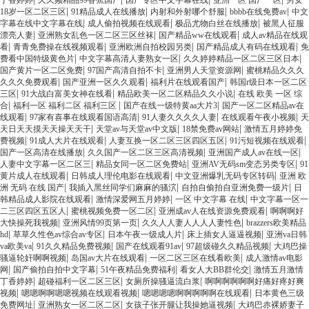
丁香婷婷
久久频精品99香蕉国产
国产专区中文字幕在线
亚洲一区 国产一区
男女
|
|
|
|
18岁一区二区三区
91精品成人在线播放
内射和外射哪个舒服
bbbb在线免费av
中文
|
|
|
字幕在线中文字幕在线
成人偷拍视频在线观看
极品尤物白丝在线播放
被黑人征服
|
|
|
漂亮人妻
亚洲熟女乱色一区二区三区丝袜
国产精品ww在线观看
成人av精品在线观
|
|
|
|
看
青青免费操在线视频观看
亚洲欧洲自拍校园另类
国产精品成人有码在线观看
免
|
|
|
费看中国特级黄色片
中文字幕高清人妻熟女一区
久久婷婷精品一区二区三区日本
|
|
|
国产黄片一区二区免费
97国产高清自拍不卡
亚洲男人天堂资源网
蜜桃精品久久久
|
|
|
久久久免费观看
国产亚洲一区久久观看
福利片在线观看国产
韩国r级日本一区二区
|
|
|
三区
91大战白富美女神在线看
精品欧美一区二区精品久久小说
在线 欧美 一区 综
|
|
|
合
福利一区 福利二区 福利三区
国产在线一级特黄aa大片3
国产一区二区精品av在
|
|
|
|
线观看
97家有喜事在线观看国语高清
91人妻久久久久人妻
在线观看午夜小视频
天
|
|
|
天日天天摸天天操天天干
天堂av与天堂av中文版
18禁免费av网站
激情五月婷婷免
|
|
|
|
费视频
91成人大片在线观看
人妻互换一区二区三区四区五区
91污短视频在线观看
|
|
|
国产一区高清在线播放
久久国产一区二区三区高清视频
亚洲国产成人av在线一区
|
|
|
人妻中文字幕一区二区三
精品女同一区二区免费站
亚洲AV无码sm变态另类专区
91
|
|
|
黄片成人在线观看
日韩成人理伦电影在线观看
中文亚洲爆乳无码专区转码
亚洲 欧
|
|
|
洲 无码 在线 国产
我插入黑丝同学们麻麻的骚泬
自拍自偷拍自亚洲免费一级片
日
|
|
|
韩精品成人影院在线观看
激情深爱网五月婷婷
一区 中文字幕 在线
中文字幕一区一
|
|
|
二三区四区五区人
蜜桃视频免费一区二区
亚洲成av人在线资源免费观看
啊啊啊好
|
|
|
大快操死我视频
亚洲风情99页第一页
久久人人妻人人人人妻性色
brazzers欧美精品
|
|
|
|
hd
草草久性色av综合av专区
日本午夜一级成人片
床上插女人逼逼视频
亚洲va日韩
|
|
|
|
va欧美va
91久久精品免费视频
国产在线观看91av
97超级碰久久精品视频
大鸡巴操
|
|
|
骚逼轮奸啊啊视频
岛国av大片在线观看
一区二区三区在线看欧美
成人激情av电影
|
|
|
|
网
国产偷拍自拍中文字幕
51午夜精品免费福利
看女人大BB群伦交
激情五月激情
|
|
|
丁香婷婷
超碰福利一区二区三区
女厕所操骚逼流白浆
啊啊啊啊啊啊好痛好疼好爽
|
|
|
视频
嗯嗯啊啊嗯嗯视频在线观看视频
嗯嗯嗯嗯啊啊啊啊啊在线观看
日本黄色三级
|
|
|
免费网址
亚洲熟女一区二区二区
女孩子张开腿让我操她逼视频
大鸡巴赤裸娇妻子