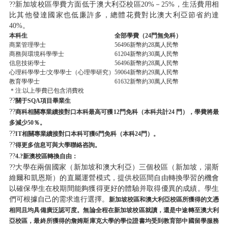
??新加坡校區學費方面低于澳大利亞校區20%－25%，生活費用相
比其他發達國家也低廉許多，總體花費對比澳大利亞節省約達
40%。
本科生
全部學費（24門無免科）
商業管理學士
56496新幣約28萬人民幣
商務與環境科學學士
61204新幣約30萬人民幣
信息技術學士
56496新幣約28萬人民幣
心理科學學士/文學學士（心理學研究）
59064新幣約29萬人民幣
教育學學士
61632新幣約30萬人民幣
＊注:以上學費已包含消費稅
??
關于SQA項目畢業生
??
商科相關專業續接對口本科最高可獲12門免科（本科共計24 門），學費將最
多減少50％。
??
IT
相關專業續接對口本科可獲6門免科（本科24門）。
??
得更多信息可與大學聯絡咨詢。
??
4.?
新澳校區轉換自由：
??大學在兩個國家（新加坡和澳大利亞）三個校區（新加坡，湯斯
維爾和凱恩斯）的直屬運營模式，提供校區間自由轉換學習的機會
以確保學生在校期間能夠獲得更好的體驗并取得優異的成績。學生
們可根據自己的需求進行選擇。
新加坡校區和澳大利亞校區所獲得的文憑
相同且均具備廣泛認可度。無論全程在新加坡校區就讀，還是中途轉至澳大利
亞校區，最終所獲得的詹姆斯庫克大學的學位證書均受到教育部中國留學服務