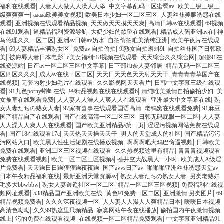
|
|
|
福利在线观看
人妻人人做人人澡人人添
中文字幕乱码一区蜜臀av
欧美三级三级三
|
|
|
级爽爽爽一
aaaaa欧美美女视频
欧美日本少妇一区二区三区
人妻丝袜美腿诱惑在线
|
|
|
|
观看
亚洲视频在线观看精品视频
天天做天天摸天天爽
高清日韩av在线观看
69视频
|
|
|
|
在线91观看
逼精品福利资源导航
大奶少妇的欲望在线观看
精品成人码亚洲av在
神
|
|
|
马伦理久久一区二区
亚洲av日韩av奶水
自拍偷拍唯美清纯亚洲
欧美午夜片在线观
|
|
|
|
看
69人妻精品丰满熟女区
免费av 自拍偷拍
9l熟女自拍蝌蚪9l
自拍丝袜国产日韩欧
|
|
|
|
美
被侮辱人妻日本电影
c美女福利r18视频在线观看
天天综合久久综合网
超碰91在
|
|
|
线资源站
日产av一区二区三区中文字幕
日下部加奈人妻邻居
精品无码一区二区三
|
|
|
区四区久久久
成人av在线一区二区
天天日天天色天天射天天干
青青青青草国产在
|
|
|
线视频
无套内射少妇毛片在线观看
久久影视网天天看片
日韩中文字幕三级在线观
|
|
|
|
看
91九色porny蝌蚪在线
99精品视频在线在线观看6
清纯唯美激情自拍偷拍少妇
美
|
|
|
女被草在线观看免费
人人妻人人澡人人爽人人在线观看
亚洲最大中文字幕在线
熟
|
|
|
女人妻たちの熟女人妻
97家有喜事在线观看国语高清
老鸭窝在线观看免费
91麻豆
|
|
|
国产精品自产在线观看
国产在线高清一区二区三区
日韩无码屁眼一区二区
人人妻
|
|
人人澡人人爽人人在线观看
国产欧美亚洲精品a第一页
涩涩污视频网站免费在线观
|
|
|
|
看
国产18在线观看17c
天天热天天操天天干
男人的天堂成人的社区
国产精品污污
|
|
|
污网站入口
欧美黑人性生活短剧在线播放视频
啊啊啊吧大鸡巴肏逼视频
日韩欧美
|
|
|
免费在线观看
亚洲二区三区视频在线观看
久久热视频这里有精品
青青青视频观看
|
|
|
免费在线观看视频
欧美一区二区三区视频a
苍井空大战黑人一小时
欧美成人A级淫
|
|
|
|
片免费看
天天躁日日躁狠狠躁夜夜躁
国产avvs日产av
啪啪啪亚洲丝袜诱惑天堂av
|
|
|
日本午夜精品福利在线
最新亚洲天堂资源av
熟女人妻たちの熟女人妻
另类老熟妇
|
|
|
毛多大bbwbbw
熟女人妻逍遥社区一区二区
精品一区二区三区视频
免费福利在线视
|
|
|
|
频网址观看
538精品国产亚洲欧美在线
黄色91免费一区二区
亚洲激情 另类图片
69
|
|
|
精品视频免费看
久久久深夜视频一区
人人妻人人澡人人爽精品日本
暖暖日本视频
|
|
|
高清色呦呦
久久99热这里只频精品
寂寞网站午夜在线播放
偷拍国内午夜激情视频
|
|
|
|
线上
污的免费在线观看视频
在线视频一区二区精品免费观看
中文字幕亚洲精品91