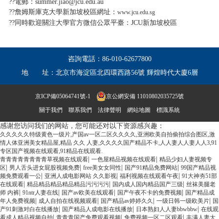
??電郵：summer.jiao@jcu.edu.au
??詹姆斯庫克大學新加坡校區網址：
www.jcu.edu.sg
??同時歡迎關注大學官方微信公眾平臺：JCU新加坡校區
咨詢電話：
86-010-62677800
地 址：
北京市海淀區北四環西路56號 輝煌時代大廈6層
京ICP備05064741號-1
京公網安備 11010802035725號
關于我們
聯系我們
法律聲明
網站地圖
標識系統
感谢您访问我们的网站，您可能还对以下资源感兴趣：
久久久久久特级黄色一级片,产国av一区二区久久久久,亚洲欧美自拍偷拍综合图区,激
情人体亚洲美女精品屋,精品 久久 人妻,久久久久国产精品不卡,人人妻人人妻人人3,91
专区国产视频在线观看,91精品在线观看.
|
|
青青青青青青青青草视频在线观看
一色屋精品视频在线观看
精品少妇人妻视频专
|
|
|
|
区
男人舌头进女屁股视频免费
free美女女同性
国产91精品免费网站
99国产精品视
|
|
|
频免费观看一公
亚洲人成电影网站 久久影视
福利视频在线观看午夜
91大神夯51部
|
|
|
在线观看
精品精品精品精品精品污污污污
国内成人国内精品国产三级
丝袜美腿老
|
|
|
|
师 内裤
91ntr人妻在线
国产av欧美在线观看
国产午夜不卡的免费视频
国产精品成
|
|
|
|
年人免费视频
成人自拍在线视频观看
国产精品av婷婷久久
一级日韩一级欧美片
国
|
|
|
产91刺激对白在线播放
国产精品人成电影在线播放
日本熟妇人人妻bbwbbw
在线观
|
|
|
看成人精品视频自拍
青青青国产免费观看视频
免费视频一区二区观看
丰满人妻大