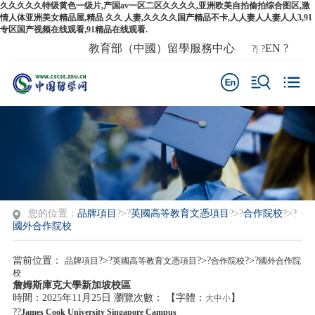
久久久久久特级黄色一级片,产国av一区二区久久久久,亚洲欧美自拍偷拍综合图区,激
情人体亚洲美女精品屋,精品 久久 人妻,久久久久国产精品不卡,人人妻人人妻人人3,91
专区国产视频在线观看,91精品在线观看.
教育部（中國）留學服務中心
EN
?
?| ?
您的位置：
品牌項目
?>?
英國高等教育文憑項目
?>?
合作院校
?>?
國外合作院校
當前位置：
?>?
?>?
?>?
品牌項目
英國高等教育文憑項目
合作院校
國外合作院
校
詹姆斯庫克大學新加坡校區
時間：2025年11月25日
瀏覽次數：
【字體：
】
大
中
小
??
James Cook University Singapore Campus