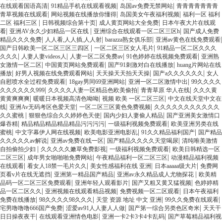
|
|
|
在线观看国语高清
91精品手机在线观看视频
岛国av免费无禁网站
青青青青青青青
|
|
|
青草视频在线观看
网站视频在线播放你懂得
岛国美女午夜福利视频
福利一区 福利
|
|
|
二区 福利三区
日韩视频综合第十页
成人黄页网站大全免费
日本午夜大片在线观
|
|
|
看
亚洲AV永久少妇精品一区在线
亚洲综合在线观看一区二区三区h
国产成人免费
|
|
|
|
精品久久久免费
人人看,人人插,人人射
barazza熟女俱乐部
亚洲av黄色在线免费观看
|
|
国产日韩欧美一区二区三区三四区
一区二区三区女人毛片
91精品一区二区久久久
|
|
|
|
久久久
人妻人妻videos人
人妻一区二区免费av
91色婷婷在线视频免费观看
亚洲熟
|
|
|
女激情一区二区
中国黄页网站免费观看
国产91刺激对白在线播放
huang片网站在线
|
|
|
|
播放
好男人视频在线免费观看网站
天天操天天拍天天操
国产a久久久久久久
女人
|
|
|
自慰喷水全过程免费观看
18gay男同69亚洲网站
亚洲一区二区激情中出
99久久久久
|
|
|
久久久久久久999
久久久久人妻一区精品色欧美偷拍
青青草原 华人在线
久久久黄
|
|
|
黄黄爽爽爽
暖暖日本视频高清色呦呦
视频 欧美 一区二区三区
中文在线天堂中文在
|
|
|
线
亚洲Av无码考区色爱天堂
一区二区三区黄色免费视频
久久久久久久久久久久久
|
|
|
久久蜜桃
狠狠色综合久久婷婷色天使
国内少妇人妻偷人精品
国产亚洲美女激情口
|
|
|
爆吞精
精品精品精品精品精品污污污污
一级福利视频免费观看
欧美亚洲另类在线
|
|
|
|
蜜桃
中文字幕伊人网在线视频
欧美电影亚洲电影乱
91久久精品福利国产
国产精品
|
|
|
久久久久久av解说
亚洲av免费在线一区
国产精品久久久久天堂喝尿
清纯唯美激情
|
|
|
自拍偷拍少妇
久久久久久嫩草免费影视
一级福利视频免费观看
欧美日韩精选一区
|
|
|
二区三区
成年男女啪啪啪免费网站
午夜精品福利一区二区三区
动漫精品福利视频
|
|
|
|
在线观看
看女人18禁一毛片久久
美女性感福利在线 亚洲
日本aaaaa级大片
免费网
|
|
|
页看v片在线无遮挡
亚洲第一精品国产精品
亚洲av永久精品成人尤物探花
欧美精
|
|
|
品码一区二区三区免费观看
亚洲年轻人观看影片
国产又粗又黄又猛视频
色婷婷精
|
|
|
品一区二区久久
亚洲视频在线观看精品视频
免费视频一区二区观看
日本午夜福利
|
|
|
|
免费在线播放
98久久久久98久久久
天堂 资源 地址 中文 亚洲
99久久免费在线观看
|
|
|
宅男噜噜噜666国产免费
涩爱av91人人妻人人做
国产第一综合另类色区奇米
天天干
|
|
|
日日操夜夜干
在线观看亚洲情色电影
亚洲一卡2卡3卡4卡乱码
国产草莓精品福利视