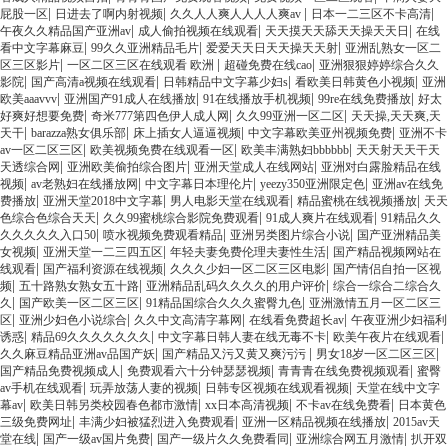
|
|
|
|
屁股一区
日进去了啊内射视频
久久人人爽人人人人爽av
日本一二三区不卡高清
|
|
|
午夜久久精品国产亚洲av
成人偷拍视频在线观看
天天摸天天舔天天操天天日
在线
|
|
|
看中文字幕麻豆
99久久亚洲精品毛片
爱爱天天日天天操天天射
亚洲乱熟女一区二
|
|
|
区三区影片
一区二区三区在线观看 欧洲
超碰免费在线cao
亚洲狠狠婷婷综合久久
|
|
|
|
影院
国产高清a视频在线观看
日韩精品中文字幕少妇s
看欧美日韩黄色小视频
亚洲
|
|
|
|
欧美aaavvv
亚洲国产91成人在线播放
91在线播放手机视频
99re在线免费播放
好太
|
|
|
好爽好想要免费
奇米777第四色伊人成人网
久久99亚洲一区二区
天天操,天天爽,天
|
|
|
|
天干
barazza熟女俱乐部
床上插女人逼逼视频
中文字幕欧美亚州视频免费
亚洲不卡
|
|
|
av一区二区三区
欧美视频免费在线观看一区
欧美丰满熟妇bbbbbb
天天射天天干天
|
|
|
天透综合网
亚洲欧美偷拍综合图片
亚洲天堂成人在线网站
亚洲对白露脸精品在线
|
|
|
|
视频
av老熟妇在线播放网
中文字幕日本理伦片
yeezy350亚洲限定色
亚洲av在线免
|
|
|
|
费播放
亚洲天堂2018中文字幕
男人电影天堂在线观看
精品蜜桃在线视频播放
天天
|
|
|
色综合色综合天天
久久99蜜桃综合影院免费观看
91成人爽片在线观看
91精品久久
|
|
|
久久久久久入口50
喷水视频免费观看精品
亚洲另类图片综合小说
国产亚洲精品美
|
|
|
女视频
亚洲天堂一二三四五区
年轻夫妻免费伦理夫妻性生活
国产精品视频网站在
|
|
|
线观看
国产福利资源在线视频
久久久少妇一区二区三区电影
国产情侣自拍一区视
|
|
|
频
五十路熟女熟女五十路
亚洲精品乱码久久久久的用户评价
综合一综合二综合久
|
|
|
久
国产欧美一区二区三区
91精品国综合久久久蜜臀九色
亚洲激情五月一区二区三
|
|
|
|
区
亚洲少妇色小说综合
久久中文高清字幕网
在线看免费超长av
午夜亚洲少妇福利
|
|
|
|
诱惑
精品69久久久久久久久
中文字幕日韩人妻在线无毒不卡
欧美午夜片在线观看
|
|
|
久久麻豆精品亚洲av品国产妖
国产精品又污又黄又爽污污
男女18岁一区二区三区
|
|
|
国产精品免费视频成人
免费观看六十分钟瑟瑟视频
青青青在线免费视频观看
蜜臀
|
|
|
av手机在线观看
玩弄放荡人妻的视频
日韩专区视频在线观看视频
天堂在线中文字
|
|
|
|
幕av
欧美日韩另类校园春色都市激情
xx日本高清视频
不卡av在线免费看
日本黄色
|
|
|
三级免费网址
丰满少妇被猛烈进入免费观看
亚洲一区精品视频在线播放
2015av天
|
|
|
|
堂在线
国产一级av国片免费
国产一级片久久免费看同
亚洲综合网五月激情
扒开双