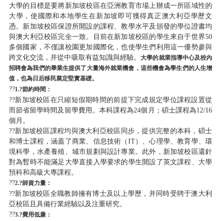
大學的目標是要將新加坡校區在亞洲教育市場上辦成一所區域性的
大學，使國際和本地學生在新加坡即可獲得真正澳大利亞學歷文
憑。新加坡校區保證所開設的課程、教學水平及頒發的學位證書均
與澳大利亞校區完全一致。目前在新加坡校區的學生來自于世界50
多個國家，不僅讓校園更加國際化，也使學生們利用這一優勢參與
跨文化交流，并從中吸取有益知識與經驗。
大學的就業指導中心及校內
招聘會為我們的畢業生提供了大量海外就業機會，這些機會為學生們的人生增
值，也為日后移民奠定堅實基礎。
??
1.?
節約時間
：
??新加坡校區在只縮短假期時間的前提下完成規定學位課程設置從
而節省留學時間及留學費用。本科課程為24個月；碩士課程為12/16
個月。
??新加坡校區課程均與澳大利亞校區同步，提供完整的本科，碩士
和博士課程，涵蓋了商業、信息技術（IT）、心理學、教育學、環
境科學，水產養殖、城市規劃與設計專業。此外，新加坡校區還針
對為暫時不能滿足大學直接入學要求的學生開設了英文課程、大學
預科和高級大專課程。
??
2.?
師資力量：
??新加坡校區全職教師擁有博士及以上學歷，并同時受聘于澳大利
亞校區且具備行業經驗以及注重研究。
??
3.?
費用低廉：