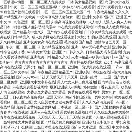
|
|
|
一区动漫av动漫
一区二区三区人免费视频
日本美女精品视频一区
岛国av大片在线
|
|
|
|
观看
午夜一区二区三区四区五区a级
91大神夯51部在线观看
首页午夜看黄色1内片
|
|
|
91粉色国产福利在线观看
一区二区三区四区五区六区日韩
午夜欧美精品久久久久
|
|
|
国产精品亚洲中文欧美
中文字幕高清人妻熟女一区
亚洲中文字幕2区8页
亚洲 国产
|
|
|
中文 91
九色亚洲一区二区三区
久操高清视频在线播放
人人妻人人澡人人爽人人精
|
|
|
品日本
啪啪啪亚洲丝袜诱惑天堂av
av在线免费看影视网站
av黄色成人教育网站在
|
|
|
|
线播放
国产精品高中生久久
国产喷水在线观看视频
日日夜夜精品免费视频观看
欧
|
|
|
美在线日韩a精品久
成人免费网站在线观看视频
大奶少妇的欲望在线观看
五月天
|
|
|
久久婷婷综合
亚洲极美女高清在线观看
毛片在线国产精品
激情综合五月天一区二
|
|
|
|
区
午夜一区 二区 三区
98色av精品视频在线
亚洲一级av无码毛片动漫
亚洲欧美日
|
|
|
|
韩综合在线丁香
free美女女同性
亚洲国产日韩久久久
日韩精品无码专区蜜桃
免费
|
|
|
永久看女裸体网站
亚洲殴美日韩精品久久久
人妻va精品va欧美va免费1
ass国产老
|
|
|
熟妇pics
青青青青青青青青青青青青青青青
青青操在线视频播放
让少妇高潮无乱码
|
|
|
高清在线观看
玩弄少妇精品一区二区三区
亚洲每日资源免费在线观看
日产av一区
|
|
|
二区三区中文字幕
国产午夜精品亚洲精品国产
亚洲欧美日本综合在线
a级大片免费
|
|
|
|
观看视频
国产人与禽zoz0论
天天插天天干天天秀
亚洲av乱码一二三区
国产黄片一
|
|
|
区二区免费
亚洲最大中文字幕在线
男人把女人操出白浆视频
国内精品自在自线视
|
|
|
|
频香蕉
av在线免费看影视网站
最新亚洲成人av网址
婷婷激情丁香花五月天
欧美成
|
|
|
人情色在线视频
大香蕉之大香蕉之大香蕉
免费黄在线观看网站
男女18岁一区二区
|
|
|
|
三区
日日夜夜精点免费视频
亚洲天堂2018色
制服丝袜第一页中文字幕
欧美在线观
|
|
|
看视频一区二区三区
女人自慰喷水全过程免费观看
久久久久高清免费看
99re国产
|
|
|
|
在线精品
免费看全黄特级全黄网站
日本视频一区二区不卡
国产无遮挡的免费视频
|
|
|
|
青春草97在线视频
亚洲avav在线天堂
男女搞黄色视频日本
久久综合九色欧美婷婷
|
|
|
青草在线视频观看免费
天天操天天日天天干天天搞
免费国产人做人视频在线观看
|
|
|
一级特黄牲大片免费视频
国产精品又黄又爽的视频
亚洲少妇色小说综合
手机突然
|
|
|
卡死动不了什么原因
三级日本理论在线观看
国产av大片亚洲一区二区
中文字幕亚