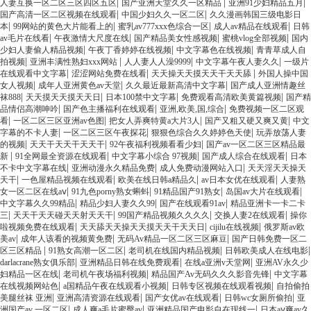
|
|
|
人妻互换一区二区三区四区五区
国产亚洲天堂久久一区精品
亚洲91少妇精品五月
|
|
国产高清一区二区视频在线观看
中国少妇久久一区二区
久久漫画韩国三级电影日
|
|
|
|
本
99网站的黄色大片能看上的
蜜乳av777xxx色综合一区
成人av精品在线观看
日韩
|
|
|
|
av毛片在线看
午夜激情大尺度在线
国产精品美女性感视频
蜜桃vlog全部视频
国内
|
|
|
少妇人妻偷人精品视频
午夜丁香婷婷在线视频
中文字幕色在线视频
青青草成人自
|
|
|
|
拍视频
亚洲丰满性熟妇xxx网站
人人妻人人澡9999
中文字幕午夜人妻久久
一级片
|
|
|
在线观看中文字幕
涩涩网站免费在线看
天天操天天摸天天干天天舔
外国人操中国
|
|
|
女人视频
成年人亚洲黄色av天堂
久久最近最新高清中文字幕
国产成人亚洲情趣丝
|
|
|
|
袜888
天天摸天天摸天天日
日本100禁中文字幕
免费观看高清欧美黄篇视频
国产精
|
|
|
品情侣高潮呻吟
国产色主播福利在线观看
亚洲,欧美,国,综合
免费视频一区二区观
|
|
|
|
看
一区二区三区亚洲av色图
把女人弄爽特黄a大片3人
国产又粗又硬又爽又黄
中文
|
|
|
字幕的不卡人妻
一区二区三区午夜探花
狠狠色综合久久婷婷色天使
玩弄放荡人妻
|
|
|
的视频
天天干天天干天天干
92午夜福利视频看看少妇
国产av一区二区三区精品最
|
|
|
|
新
91全网最全资源在线观看
中文字幕小综合 97视频
国产成人综合在线观看
日本
|
|
|
不卡中文字幕在线
亚洲动漫永久精品免费
成人免费动漫网站入口
天天淫天天操天
|
|
|
|
天干
一色屋精品视频在线观看
欧美在线日韩a精品久
av日本女优在线观看
人妻熟
|
|
|
|
女一区二区在线aⅴ
91九色porny熟女蝌蚪
91精品国产91熟女
岛国av大片在线观看
|
|
|
中文字幕久久99精品
精品少妇人妻久久99
国产在线观看91av
精品亚洲卡一卡二卡
|
|
|
|
三
天天干天天碰天天射天天干
99国产精品视频久久久久
交换人妻2在线观看
操你
|
|
|
啦视频免费在线观看
天天舔天天操天天摸天天干天天日
cijilu在线视频
俄罗斯av欧
|
|
|
美av
成年人该看的视频黄免费
无码Av精品一区二区三区麻豆
国产日韩免费一区二
|
|
|
|
区三区精品
91熟女高潮一区二区
老司机在线国内精品视频
日韩欧美成人在线电影
|
|
|
darlacrane熟女俱乐部
亚洲精品日韩在线免费观看
在线a亚洲v天堂网
亚洲AV永久少
|
|
|
妇精品一区在线
老司机午夜场福利视频
精品国产Av无码久久久影音先锋
中文字幕
|
|
|
在线视频网站色
a国精品午夜在线观看小视频
日韩专区视频在线观看视频
自拍偷拍
|
|
|
|
美腿丝袜 亚洲
亚洲高清资源在线观看
国产女优av在线观看
日韩wc女厕所偷拍
亚
|
|
|
洲国产av 一区二区
成人爽a毛片蜜臀av
亚洲精品国产电影自在现线一
日本aⅴ爽av久