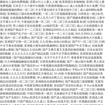
|
|
|
腿操女人逼的免费视频
涩爱av91人人妻人人做
欧美韩国日本啪啪啪
亚洲123区人妻
|
|
|
|
免费视频
日本五十六十路中出视频
午夜激情视频xxxx
成人在线看片永久免费
可以
|
|
看啪啪视频的网站一区二区
中文字幕在线中文字幕在线中三区
成人福利网站免费
|
|
|
韩国
亚洲精品三级在线免费观看
一区二区三区视频观看在线
日韩美女一级少妇毛
|
|
|
|
片视频
在线视频免费播放91
伊人五月六月丁香综合
国产视频免费观看在线
人妻中
|
|
|
文字幕久久不卡
午夜福利主播一区二区
一区二区三区在线观看 欧洲
玩弄牲欲强老
|
|
|
熟女女同
男人电影天堂在线观看
jvid福利写真一区二区三区
成a人片在线观看久亚
|
|
|
洲
亚洲国产精品不卡一二三四五
亚洲精品9999久久久久精品
在线观看欧美一级片
|
|
|
黄片
中国国产乱子伦一区二区三区
亚洲卡一卡二卡三在线
99久久999久久久精玫
|
|
|
瑰
国内一区二区免费av
国产高清一区二区视频在线观看
99网站的黄色大片能看上
|
|
|
|
的
亚洲国产日韩一区二区在线
久久亚洲av自拍少妇熟女
国产97一区二区三区
曰韩
|
|
|
中文字幕在线视频
亚洲最大黄色福利视频网站
最新亚洲国产中文字幕av
在线免费
|
|
|
观看av蜜桃
国产精品久久综合网
国产又爽又黄又无遮挡的激情视频
日本女孩买B
|
|
|
插B视频
久久久久久久久国产精品波霸
日本中文字幕伦理网站
亚洲资源在线免费
|
|
|
观看视频
国产精品视频对白刺激
天天干天天干天天干
青青青青手机在线观看视
|
|
|
|
频
91大神视频破解版在线观看
日韩美免费在线视频
国产一级av国片免费
男人把女
|
|
|
人操出白浆视频
国产精品99 av
午夜视频在线观看99视频精品
日日夜夜精品视频看
|
|
|
|
看
成人一区成人二区成人三区
亚洲精品成人在线观看av
手机av中文字幕在线
噜噜
|
|
|
噜噜噜久久久久久91
婷婷激情五月俺也去
18+内射,午夜激情福利
国产精品肉丝美
|
|
|
|
女在线
久久久久高清免费看
伊人狠狠综合网入口
色综合激情五月天在线视频
午夜
|
|
|
精品在线观看一区二区三区
亚洲桃色在线观看网站
国产精品国三级国暖暖
无遮挡
|
|
|
边吃摸边吃奶边做
中国黄页网站免费观看
原创国产淫语对白熟女
不卡av在线免费
|
|
|
|
看
中国男人的天堂天堂网
深夜在线看福利视频
精品乱码国产一区二区三区
噜噜噜
|
|
|
躁狠狠躁狠狠精品视
中国日韩欧美一级片
北条麻妃中文字幕在线视频
91麻豆精品
|
|
|
国产自产在线91
天码av高清毛片在线看
国产成人精品怡红院在线观看
亚洲成人精
|
|
|
|
品h在线观看
91国产精品久久久成人
亚洲avav在线天堂
亚洲一区视频在线看
中文