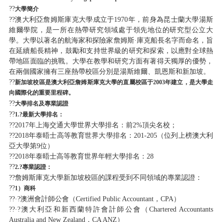
??
大學簡介
??澳大利亞詹姆斯庫克大學成立于1970年，前身為昆士蘭大學湯斯
維爾學院，是一所在熱帶研究領域處于領先地位的研究型公立大
學。大學以著名的航海家和探險家詹姆斯·庫克船長名字而命名，旨
在延續船長精神，鼓勵和支持世界級的研究和探索，以應對全球熱
帶地區面臨的挑戰。大學在教學和研究方面有著得天獨厚的優勢，
在兩個國家擁有三座熱帶校區分別是湯斯維爾、凱恩斯和新加坡。
??
新加坡校區是澳大利亞詹姆斯庫克大學的直屬校區于2003年建立，是大學走
向國際化的重要里程碑。
??
大學排名及專業認證
??
1.?
最新大學排名：
??2017年上海交通大學世界大學排名：前2%頂尖名校；
??2018年泰晤士高等教育世界大學排名：201-205（位列上榜澳大利
亞大學第9位）
??2018年泰晤士高等教育世界年輕大學排名：28
??
2.?
專業認證：
??詹姆斯庫克大學新加坡校區的課程受到不同領域的專業認證：
??
1
）商科
??·?澳洲會計師公會（Certified Public Accountant，CPA）
??·?澳大利亞和新西蘭特許會計師公會（Chartered Accountants
Australia and New Zealand，CA ANZ）