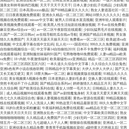
|
|
|
|
洲精品91
亚洲综合欧美一区二区
日韩卖淫美女颜射视频
免费国产一级片免费看
动
|
|
|
漫美女和帅哥操鸡巴视频
天天干天天干天天干
日本人妻少妇乱子伦精品
少妇高潮
|
|
|
区二区三区
日本高清xxxxx极品
国产69精品麻豆久久久久
熟女人妻逍遥社区一区二
|
|
|
|
区
日日夜夜视频免费观看
亚洲永久精品一区二区三区
网站18禁久久久久久久
色版
|
|
|
|
视频在线免费观看
missav中文字幕
被男人日得逼水直流视频
亚洲年轻人观看影片
|
|
|
欧美视频免费在线观看一区
欧美黑人性生活短剧在线播放视频
不卡av在线免费看
|
|
|
麻豆亚洲av综合a∨一区
av一区二区午夜影院在线观看
少妇玩猛男毛片在线视频
久
|
|
|
久国产一区二区日韩av
av在线导航吃瓜在线av导航
亚洲国产精品日本视频
男女激
|
|
|
情久久免费国产
天天摸天天舔天天操天天日
免费看av一区二区三区
欧美超清va在
|
|
|
|
线视频
中文乱看字幕在线中文乱码
乱人伦××××国语对白
999久久久免费视频
亚洲
|
|
|
自拍偷拍视频综合一区
中文字幕14自拍偷拍2019
日本不卡免费中文字幕
福利视频
|
|
|
在线观看福利
亚洲制服丝袜福利91国产
宅男噜噜噜66免费观看
人妻va精品va欧美
|
|
|
|
va免费1
18+内射,午夜激情福利
欧美最猛性xxx亚洲精品
精品一区二区三区四区99
|
|
|
91一区二区三区四区五区六区
一本久道久久综合中文字幕
久久综合久久综合鬼色
|
|
|
亚洲h色有声小说在线收听网
日韩精品中文字幕美女
大伊人大伊人大伊人
国产又大
|
|
|
又长又粗又硬又
黄片 18禁大胸av一区二区
麻豆视频黄版在线观看
91精品久久久久
|
|
|
|
久综
美女视频黄A视频全免费
日本老熟妇人妻妇毛多多
交换人妻2在线观看
手机
|
|
|
突然卡死动不了什么原因
国产精品综合系列av
婷婷激情久久精品五月天
国产精品
|
|
|
久久综合网
国产欧美综合系列在线
看女人18禁一毛片久久
日韩精品人妻久久久一
|
|
|
|
区
成人精品视频99在线观看免费
国产av剧情魔鬼身材
天天做天天爱天天爽天天摸
|
|
|
色七七久久桃花综合色
爆操人妻视频在线观看
黄色av资源在线观看
99精品视频在
|
|
|
线在线观看视频
97人人洗澡人人爽
99热这里只有精品最新首页
88久久免费中文字
|
|
|
|
幕
18岁白虎美女莉粉嫩逼
午夜福利精品免费在线观看
aaa精品在天堂一区二区三区
|
|
|
天天插天天日天天日
亚洲熟女乱色一区二区三区丝袜
中文字幕欧美日韩熟女
熟女
|
|
|
啪啪啪啪啪啪啪
久久精品成人免费国产片小草
少妇无码一区二区三区四区
亚洲激
|
|
|
情五月一区二区三区
九七超碰人人干人人爽
狠狠操在线视频播放
亚洲成人一区二
|
|
|
|
区三
亚洲动漫永久精品免费
青青草手机版视频欢迎你
a级特黄大片慈禧太后
宅男