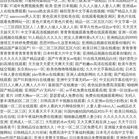
|
|
|
品自在线观看
51蜜桃传媒精品一区二区
欧美三级,欧美一级精品
日本岛国精品中文
|
|
|
|
字幕
97成年免费视频免费
欧美 亚洲 日本视频
久久人人做人人妻人人爽
亚洲成av
|
|
|
人在线免费观看
barazza熟女俱乐部
椿织里美中文字幕在线视频
99国产精品久久国
|
|
|
|
产72
aaassscom男人天堂
黄色亚洲天堂欧美在线
在线观看视频亚洲区
黄色片在线
|
|
|
观看免费网站一区
黄色片黄色片黄色片黄色
精品一区二区五区六区
中文字幕一区
|
|
|
一二三区四区五区人
人妻人人做人人澡人人添
草草久性色av综合av专区
天天淫天
|
|
|
天操天天干
中文字幕高清视频婷婷
青青青视频观看免费在线观看视频
亚洲一区精
|
|
|
|
品视频在线播放
91人精品久久久久久
把女人弄爽特黄a大片3人
亚洲精品乱码9999
|
|
|
激情五月婷婷免费视频
思思99热re久这里有精品
亚洲精品视频在线观看你懂的
91
|
|
|
精品国产麻豆国产
91一区二区三区四区五区六区
欧美日韩三级在线播放
青青青青
|
|
|
青青青青青青青青青青青
日本特黄大片中文字幕
亚洲精品视频在线观看你懂的
久
|
|
|
久久久久久久国产精品波霸
国产午夜美女av电影
91在线无精精品白丝
强奷漂亮少
|
|
|
妇高潮在线观看
天天做天天爱天天爽天天摸
国产粉嫩av高清在线观看
欧美午夜性
|
|
|
|
猛交视频
东京热heyzo一区
欧美色噜噜噜视频在线
久久中文字幕精品在线
日本五
|
|
|
十路人妻在线视频
jdav简单av在线播放
亚洲人成电影网站 久久影视
国产精品98在
|
|
|
|
线观看
国产91刺激对白在线播放
亚洲中文字幕无码av一区
中文乱码字幕在线中文
|
|
|
日日人人爽人人爽人人片AV
最新国产在线播放一区
夜色短剧免费高清观看
啪啪网
|
|
|
国产精品视频
亚洲国产aV无码AV一区
av手机免费在线观看高潮
亚洲一区动漫av动
|
|
|
|
漫
黄片 18禁大胸av一区二区
瑟瑟爱成人免费在线
免费在线视频观看网站
无码人
|
|
|
妻丰满熟妇区二区三区
日韩高清不卡视频在线观看
久久亚洲av自拍少妇熟女
欧美
|
|
|
视频一区二区在线观看
成年人看的大片网络惊悚片
人妻人妻videos人
aaa精品在天
|
|
|
堂一区二区三区
天天看天天干天天操
91国内揄拍国内精品对白不卡
欧美日韩精品
|
|
|
自在自线
日本午夜福利免费在线播放
啪啪极品翘臀人妻少妇
久久久久久久久久久
|
|
|
|
亚洲
亚洲成人一区二区三
大乳喷奶水av无码
又大又爽又粗在床上app
天天干日日
|
|
|
操夜夜干
亚洲精品综合激情久久
中文一区二区三区免费毛片
亚洲最大黄色福利视
|
|
|
|
频网站
日韩精品久久91丝袜
免费高清中文字幕福利视频
日本毛片在线中文字幕
|
|
|
free性国产精品麻豆
亚洲大美臀天堂网av
日日夜夜精品免费视频观看
亚洲秋霞午夜