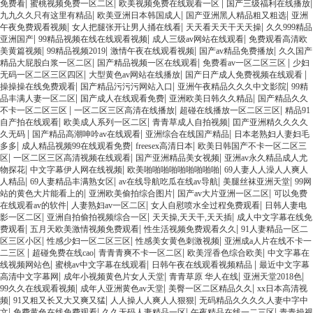
|
|
|
|
免费看
蜜桃视频免费一区二区
欧美视频免费在线观看一区
国产三级福利在线播放
|
|
|
九九久久只有这里有精品
欧美亚洲日本韩国成人
国产亚洲黑人精品粗又粗选
亚洲
|
|
|
午夜免费观看视频
女人把腿张开让男人捅在线看
天天看天天干天天操
久久999精品
|
|
|
亚洲国产
99精品视频在线在线观看视频
成人三级av网站在线观看
免费观看高清欧
|
|
|
|
美黄篇视频
99精品视频2019
激情午夜在线观看视频
国产av精品免费播放
久久国产
|
|
|
精品大屁股白浆一区二区
国产精品视频一区在线观看
免费看av一区二区三区
少妇
|
|
|
无码一区二区三区四区
大型黄色av网站在线播放
国产日产成人免费视频在线观看
|
|
|
操操操在线免费观看
国产精品污污污网站入口
亚洲午夜精品久久久中文影院
99精
|
|
|
品丰满人妻一区二区
国产成人在线观看免费
亚洲欧美日韩久久精品
国产精品久久
|
|
|
不卡一区二区三区
一区二区三区高清在线播放
超碰在线播放一区二区三区
精品91
|
|
|
自产拍在线观看
欧美成人系列一区二区
青青草成人自拍视频
囯产亚洲精久久久久
|
|
|
久无码
国产精品高潮呻吟av在线观看
亚洲综合在线国产精品
日本老熟妇人妻妇毛
|
|
|
多多
成人精品视频99在线观看免费
freesex高清日本
欧美日韩国产不卡一区二区三
|
|
|
区
一区二区三区高清视频在线观看
国产亚洲精品美女视频
亚洲av永久精品成人尤
|
|
|
物探花
中文字幕伊人网在线视频
欧美啪啪啪啪啪啪啪啪啪
69人妻人人澡人人爽人
|
|
|
|
人精品
69人妻精品丰满熟女区
av在线导航吃瓜在线av导航
美腿丝袜亚洲天堂
99网
|
|
|
站的黄色大片能看上的
亚洲欧美偷拍综合图片
国产av大片亚洲一区二区
可以免费
|
|
|
在线观看av的软件
人妻熟妇av一区二区
女人自慰喷水全过程免费观看
日韩人妻电
|
|
|
影一区二区
亚洲自拍偷拍视频综合一区
天天操,天天干,天天插
成人中文字幕在线免
|
|
|
费观看
五月天欧美激情视频免费观看
性生活视频免费观看久久
91人妻精品一区二
|
|
|
区三区小区
性感少妇一区二区三区
性感美女黄色刺激视频
亚洲成a人片在线不卡一
|
|
|
|
二三区
超碰免费在线cao
青青青爽不卡一区二区
欧美淫香色综合欧美
中文字幕在
|
|
|
线视频网站色
蜜桃av中文字幕在线观看
日韩午夜在线观看视频精品
最近中文字幕
|
|
|
|
高清中文字幕网
成年小视频黄色片女人天堂
青青草原 华人在线
亚洲天堂2018色
|
|
|
99久久在线观看视频
成年人亚洲黄色av天堂
美臀一区二区精品久久
xx日本高清视
|
|
|
频
91又粗又长又大又爽又猛
人人操人人爽人人狠狠
无码精品久久久久人妻中字中
|
|
|
|
文
免费黄色在线免费观看
久久无码人妻精品一区
午夜精品在线一二三区
青青操视