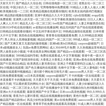
|
|
|
天射天天干
国产精品久久综合色
日韩在线电影一区二区三区
老熟女伦一区二区三
|
|
|
|
区在线
中国少妇久久一区二区
宅男噜噜噜66免费观看
91精品人人妻人人做人人爽
|
|
欧美视频在线一二三区
欧美精品视频在线观看你懂的
欧美美女搞鸡舔鸡巴视频女
|
|
|
|
神
精品熟妇视频在线观看
亚洲午夜精品久久久中文影院
cijilu在线视频
avapp在线
|
|
|
免费观看
亚洲男人的天堂一区二区三区
中文字幕欧美激情自拍偷拍
日日人人爽人
|
|
|
|
人爽人人片AV
精品无人伦一区二区三区
free性国产精品麻豆
人妻之和服诱惑在线
|
|
|
日韩1024手机在线你懂的
av老熟妇在线播放网
精品无码国产自产拍在线观看蜜桃
|
|
|
日韩精品在线观看你懂的
中文乱码字幕在线中文
99热精品激情在线观看
日本特黄
|
|
|
大片中文字幕
第四色在线视频网站
青青青在线视频观看免费
久久999精品亚洲国
|
|
|
产
男人和女人高潮做爰视频
精品乱码国产一区二区三区
999成人精品一区二区三
|
|
|
|
区
国产又爽又黄又无遮挡的激情视频
亚洲bt欧美bt日韩精品
caoporm超碰国产
日
|
|
|
|
本a级视频老女人
岛国av免费无禁网站
成人30分钟毛片免费
久久热视频这里有精品
|
|
|
男人操美女的小骚逼
午夜在线美女网站视频
国产精品ww在线观看
一区二区三区高
|
|
|
清在线播放
5000精品福利导航
免费在线观看成人中文字幕视频
香港午夜一级大片
|
|
|
|
在线播放
91国产剧情演绎在线
大香蕉之大香蕉之大香蕉
亚洲av黄色在线免费观看
|
|
|
国产91亚洲综合精品
欧美诱惑人妻另类综合
亚洲之子档案室密码怎么输入
c美女福
|
|
|
利r18视频在线观看
国产色主播福利在线观看
先锋中文字幕一区二区人妻电影
午夜
|
|
|
视频在线观看99视频精品
请问那个网站有日韩毛片看
aaassscom男人天堂
一区二区
|
|
|
|
日韩免费观看视频
xx日本高清视频
caoporm超碰国产
不卡的视频一区在线观看
日
|
|
|
本直接看不卡的视频在线
天天爱天天干天天摸
午夜日本免费观看视频
天天爱天天
|
|
|
操天天插
可以看的黄页的网站大全
国产精品视频在线麻豆
人妻少妇被猛烈进入久
|
|
|
|
久精品
一区二区三区女人毛片
国产在线播放中文字幕
9l视频自拍九色9l视频在线
|
|
|
亚洲av大片在线观看
最新亚洲国产中文字幕av
日本xxxx高清色视频
99久久999久久
|
|
|
|
久精玫瑰
香蕉为什么要叫香蕉
精品在线视频播放你懂的
黄色91免费一区二区
超级
|
|
|
|
极品国产精品剧情av
风流少妇性放荡视频
黄av在线免费观看
aaassscom男人天堂
国
|
|
|
产精品视频一区在线观看
青青草手机免费在线观看高清视频
91成人爽片在线观看