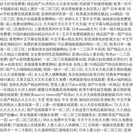
|
|
|
好大好深免费看
精品国产Av无码久久久影音先锋
吃奶摸下的激情视频
欧美一区不
|
|
|
|
卡视频在线
精品人妻区一区二区三区
俱乐部换娇妻大杂交黑人
国产 日本 欧美 18
|
|
|
av手机免费在线观看高潮
亚洲风情99页第一页
欧美最另类脚交极品
jvid精品一区
|
|
|
二区三区
黄色片在线观看免费网站一区
婷婷久久丁香中文字幕
操操操在线免费观
|
|
|
|
看
成人免费动漫网站入口
天天操天天日天天干天天搞
中文字幕3d精品动漫卡通
亚
|
|
|
洲一区二区激情中出
人妻诱惑系列中文字幕
日本aaaaa级大片
日本一级片精品在线
|
|
|
免费看
91国内揄拍国内精品对白不卡
五月天免费视频熟女
精品国产第一国产综合
|
|
|
|
精品
青青网中文字幕在线观看
中文字幕av熟女系列
影亚洲黄色的影视大全
中文字
|
|
|
幕亚洲精品91
免费的黄页视频网站
可以看啪啪视频的网站一区二区
欧美日本一频
|
|
|
道一区二区三区
好看的美女福利视频网站
日本一二三区不卡高清
国产精品久久久
|
|
|
久久精品三级蜜桃
女女黄色同性恋视频网站
亚洲av综合人妻在线
性色av一二三区
|
|
|
|
免费
国产av剧情魔鬼身材
一区二区三区视频观看在线
风骚少妇高潮喷水理伦片
亚
|
|
|
洲 av在线专区
直接观看免费黄网站
森泽佳奈 在线人妻
91精品国产情侣高潮对白会
|
|
|
|
所
国产久久呦呦精品视频
韩国一级片一区二区三区
又大又长又粗又硬又黄的视频
|
|
|
久久久深夜视频一区
女人让男人捅爽视频
东京热加勒比欧美日韩
经典有声制服丝
|
|
|
袜91麻豆
又黄又猛又大又长又硬又久免费
色网最新地址在线观看
香蕉av福利精品
|
|
|
|
导航
亚欧乱色国产精品的特色
堕落人妻之巧合av在线
国产91在线一区精品
色亚洲
|
|
|
一区精品久久伊人婷婷
暖暖日本视频高清色呦呦
欧美午夜性猛交视频
麻豆精彩视
|
|
|
|
频在线观看
亚洲欧美aaavvv
chinese国产高清av
久久天天躁夜夜躁狠狠躁2020
99久
|
|
|
久国产精品久久久久久
天堂 资源 地址 中文 亚洲
偷拍区自拍区亚洲欧美
中文字幕
|
|
|
乱码熟女人妻在线第一页
人妻一区视频在线观看
女人天堂在线观看av
7久久久久
|
|
|
久久久久久久久
国产在线观看不卡一区二区
久热这里只有精品最新地址
久久精品
|
|
|
国产粉嫩av
美女视频黄A视频全免费
一区二区三区视频美女
亚洲欧美国产精品第
|
|
|
|
一页
av一区二区三区黑人
88久久免费中文字幕
天天干天天色天天爽
99久久免费在
|
|
|
|
线观看
97超碰成人在线观看
人妻人澡人人添蜜桃二三
日韩第一视频在线观看
亚洲
|
|
|
乱码卡一卡二卡新区
久久漫画韩国三级电影日本
日本人妻少妇一区二区三区
亚洲