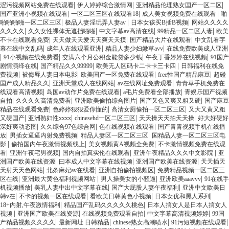
|
|
|
涩污视频网站免费在线观看
伊人婷婷综合激情网
亚洲精品伦理熟女国产一区二区
|
|
|
国产亚洲小视频在线观看
一区二区三区在线观看18
成人美女视频免费在线观看
啪
|
|
|
啪啪啪啪一区二区三区
极品人妻淫玩弄人妻av
日本女孩买B插B视频
网站久久久久
|
|
|
|
久久久久
久久女性裸体无遮挡啪啪
中文字幕av高清在线
99精品一区二区人妻
欧美
|
|
|
不卡在线观看免费
天天做天天爱天天爽天天摸
国产精品大片在线观看
中文乱看字
|
|
|
幕在线中文乱码
成年人在线观看亚洲
精品人妻少妇嫩草avv
在线免费欧美成人亚洲
|
|
|
|
91小视频在线免费看
交满六个月公积金能贷多少钱
午夜丁香婷婷在线视频
91国产
|
|
|
剧情演绎在线
国产精品久久99999
欧美无人区码卡二卡卡三卡四
日韩福利在线免
|
|
|
|
费视频
被侮辱人妻日本电影
欧美国产一区免费在线观看
free性国产精品麻豆
超碰
|
|
|
国产成人精品久久
亚洲天堂成人在线网站
av在线网址免费观看
青青草手机免费在
|
|
|
线观看高清视频
岛国av动作片免费在线观看
a毛片免费看全部播放
青娱乐国产视频
|
|
|
|
自拍
久久久久高清免费看
亚洲欧美偷拍综合图片
国产又色又爽又粗又硬
国产麻豆
|
|
|
精品在线观看免费
色婷婷狠狠爱你懂的
高清女厕偷拍一区二区三区
又大又黄又粗
|
|
|
|
又硬国产
亚洲熟妇性xxxx
chinesehd一区二区三区
天天操天天拍天天操
好大好硬好
|
|
|
深好爽动态图
久久综合97色综合网
色在线视频在线观看
国产青青视频手机在线播
|
|
|
放
男插女逼逼内射免费视频
精品人妻区一区二区三区
国精品人妻一区二区三区电
|
|
|
影
偷拍国内午夜激情视频线上
美女视频黄A视频全免费
不卡激情视频免费在线观
|
|
|
|
看
亚洲午夜宅男视频
国内自拍真实伦在线观看
亚洲午夜精品久久久中文影院
亚
|
|
|
洲国产欧美在线资源
曰本成人中文字幕在线视频
亚洲国产欧美在线资源
天天插天
|
|
|
天射天天色网站
北条麻妃av在线看
亚洲自拍偷拍视频区
免费精品视频一区二区三
|
|
|
|
区在线
亚洲最大黄色福利视频网站
男人操美女的小骚逼
亚洲欧美aaavvv
91在线手
|
|
|
机视频播放
美乳人妻中出中文字幕在线
国产大屁股人妻午夜福利
亚洲中文欧美日
|
|
|
|
韩v在
不卡的视频一区在线观看
看欧美日韩黄色小视频
日本女优和黑人系列
|
|
18+内射,午夜激情福利
精品国产乱码久久久久久桃色
日本人搞女人是日本人搞女人
|
|
|
|
视频
亚洲国产欧美在线资源
在线视频免费观看自拍
中文字幕高清视频婷婷
99国
|
|
|
|
产精品视频久久久久
最新网址 日韩精品
chinese熟女高潮喷水
91污短视频在线观看